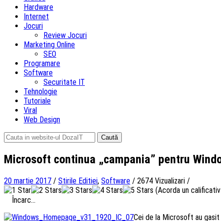
Hardware
Internet
Jocuri
Review Jocuri
Marketing Online
SEO
Programare
Software
Securitate IT
Tehnologie
Tutoriale
Viral
Web Design
Caută
după:
Microsoft continua „campania” pentru Wind
20 martie 2017
/
Stirile Editiei
,
Software
/
2674 Vizualizari
/
(Acorda un calificativ 
Încarc...
Cei de la Microsoft au gasit