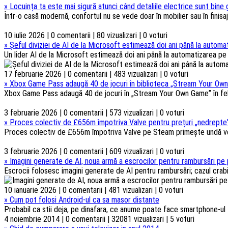
»
Locuința ta este mai sigură atunci când detaliile electrice sunt bine
Într-o casă modernă, confortul nu se vede doar în mobilier sau în finisaje
10 iulie 2026 | 0 comentarii | 80 vizualizari | 0 voturi
»
Șeful diviziei de AI de la Microsoft estimează doi ani până la automat
Un lider AI de la Microsoft estimează doi ani până la automatizarea pe s
17 februarie 2026 | 0 comentarii | 483 vizualizari | 0 voturi
»
Xbox Game Pass adaugă 40 de jocuri în biblioteca „Stream Your Own
Xbox Game Pass adaugă 40 de jocuri în „Stream Your Own Game” în febru
3 februarie 2026 | 0 comentarii | 573 vizualizari | 0 voturi
»
Proces colectiv de £656m împotriva Valve pentru prețuri „nedrepte”
Proces colectiv de £656m împotriva Valve pe Steam primește undă verd
3 februarie 2026 | 0 comentarii | 609 vizualizari | 0 voturi
»
Imagini generate de AI, noua armă a escrocilor pentru rambursări pe 
Escrocii folosesc imagini generate de AI pentru rambursări; cazul crabi
10 ianuarie 2026 | 0 comentarii | 481 vizualizari | 0 voturi
»
Cum pot folosi Android-ul ca sa masor distante
Probabil ca stii deja, pe dinafara, ce anume poate face smartphone-ul t
4 noiembrie 2014 | 0 comentarii | 32081 vizualizari | 5 voturi