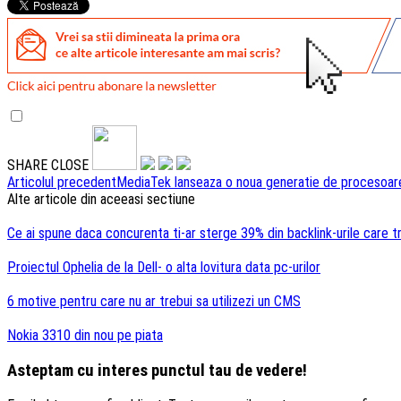
SHARE
CLOSE
Navigare
Articolul precedent
MediaTek lanseaza o noua generatie de procesoar
Alte articole din aceeasi sectiune
articole
Ce ai spune daca concurenta ti-ar sterge 39% din backlink-urile care t
Proiectul Ophelia de la Dell- o alta lovitura data pc-urilor
6 motive pentru care nu ar trebui sa utilizezi un CMS
Nokia 3310 din nou pe piata
Asteptam cu interes punctul tau de vedere!