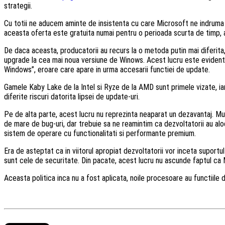
strategii.
Cu totii ne aducem aminte de insistenta cu care Microsoft ne indruma in 
aceasta oferta este gratuita numai pentru o perioada scurta de timp, al
De daca aceasta, producatorii au recurs la o metoda putin mai diferita, 
upgrade la cea mai noua versiune de Winows. Acest lucru este evidenti
Windows”, eroare care apare in urma accesarii functiei de update.
Gamele Kaby Lake de la Intel si Ryze de la AMD sunt primele vizate, iar u
diferite riscuri datorita lipsei de update-uri.
Pe de alta parte, acest lucru nu reprezinta neaparat un dezavantaj. Mu
de mare de bug-uri, dar trebuie sa ne reamintim ca dezvoltatorii au al
sistem de operare cu functionalitati si performante premium.
Era de asteptat ca in viitorul apropiat dezvoltatorii vor inceta suportu
sunt cele de securitate. Din pacate, acest lucru nu ascunde faptul ca M
Aceasta politica inca nu a fost aplicata, noile procesoare au functiile 