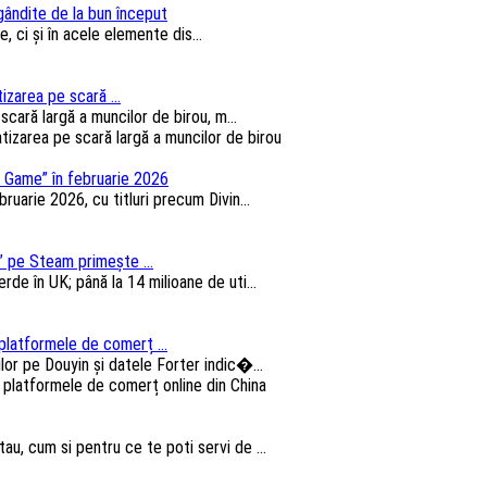
 gândite de la bun început
, ci și în acele elemente dis...
izarea pe scară ...
cară largă a muncilor de birou, m...
 Game” în februarie 2026
arie 2026, cu titluri precum Divin...
 pe Steam primește ...
e în UK; până la 14 milioane de uti...
platformele de comerț ...
lor pe Douyin și datele Forter indic�...
au, cum si pentru ce te poti servi de ...