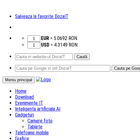
Salveaza la favorite DozaIT
EUR
=
5.0692
RON
USD
=
4.3149
RON
Caută
după:
Sari
Meniu principal
la
Home
conținut
Download
Evenimente IT
Inteligenta artificiala AI
Gadgeturi
Camere foto
Tablete
Telefoane mobile
Grafica