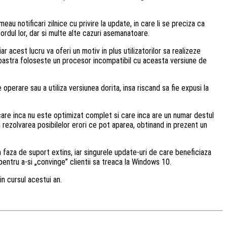
u notificari zilnice cu privire la update, in care li se preciza ca
ordul lor, dar si multe alte cazuri asemanatoare.
 acest lucru va oferi un motiv in plus utilizatorilor sa realizeze
voastra foloseste un procesor incompatibil cu aceasta versiune de
 operare sau a utiliza versiunea dorita, insa riscand sa fie expusi la
care inca nu este optimizat complet si care inca are un numar destul
rezolvarea posibilelor erori ce pot aparea, obtinand in prezent un
in faza de suport extins, iar singurele update-uri de care beneficiaza
pentru a-si „convinge” clientii sa treaca la Windows 10.
in cursul acestui an.