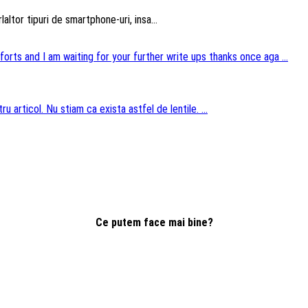
altor tipuri de smartphone-uri, insa...
forts and I am waiting for your further write ups thanks once aga ...
u articol. Nu stiam ca exista astfel de lentile. ...
Ce putem face mai bine?