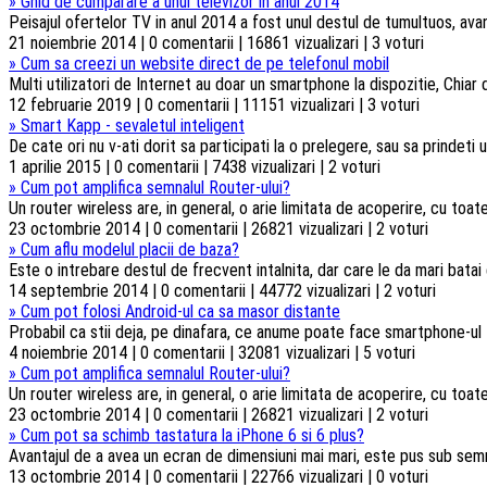
»
Ghid de cumparare a unui televizor in anul 2014
Peisajul ofertelor TV in anul 2014 a fost unul destul de tumultuos, ava
21 noiembrie 2014 | 0 comentarii | 16861 vizualizari | 3 voturi
»
Cum sa creezi un website direct de pe telefonul mobil
Multi utilizatori de Internet au doar un smartphone la dispozitie, Chiar d
12 februarie 2019 | 0 comentarii | 11151 vizualizari | 3 voturi
»
Smart Kapp - sevaletul inteligent
De cate ori nu v-ati dorit sa participati la o prelegere, sau sa prindeti u
1 aprilie 2015 | 0 comentarii | 7438 vizualizari | 2 voturi
»
Cum pot amplifica semnalul Router-ului?
Un router wireless are, in general, o arie limitata de acoperire, cu toa
23 octombrie 2014 | 0 comentarii | 26821 vizualizari | 2 voturi
»
Cum aflu modelul placii de baza?
Este o intrebare destul de frecvent intalnita, dar care le da mari batai
14 septembrie 2014 | 0 comentarii | 44772 vizualizari | 2 voturi
»
Cum pot folosi Android-ul ca sa masor distante
Probabil ca stii deja, pe dinafara, ce anume poate face smartphone-ul t
4 noiembrie 2014 | 0 comentarii | 32081 vizualizari | 5 voturi
»
Cum pot amplifica semnalul Router-ului?
Un router wireless are, in general, o arie limitata de acoperire, cu toa
23 octombrie 2014 | 0 comentarii | 26821 vizualizari | 2 voturi
»
Cum pot sa schimb tastatura la iPhone 6 si 6 plus?
Avantajul de a avea un ecran de dimensiuni mai mari, este pus sub semnul 
13 octombrie 2014 | 0 comentarii | 22766 vizualizari | 0 voturi