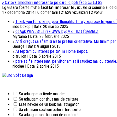
»
Cateva smecherii interesante pe care le poti face cu LG G3
Lg G3 are foarte multe facilitati interesante , uzuale si comune si celorl
17 decembrie 2014 | 0 comentarii | 21629 vizualizari | 2 voturi
»
Thank you for sharing your thoughts. I truly appreciate your ef
indo bokep | Data: 20 martie 2025
»
oeAgk WEVJStLs rsF UWW byqMZT lIZt fqAMhLZ
MyName | Data: 28 februarie 2025
»
Ar fi dragut sa aflam si niste preturi orientative. Multumim pentr
George | Data: 9 august 2018
»
Asteptam cu interes pe toti la Home Depot,
olaru ion | Data: 5 aprilie 2015
»
pare sa fie interesant. pe viitor am sa il studiez mai cu atentie.
nicolae | Data: 2 aprilie 2015
Sa adaugam articole mai des
Sa adaugam continut mai de calitate
Este nevoie de un look mai atragator
Sa eliminam sectiuni putin interesante
Sa adaugam sectiuni noi de continut