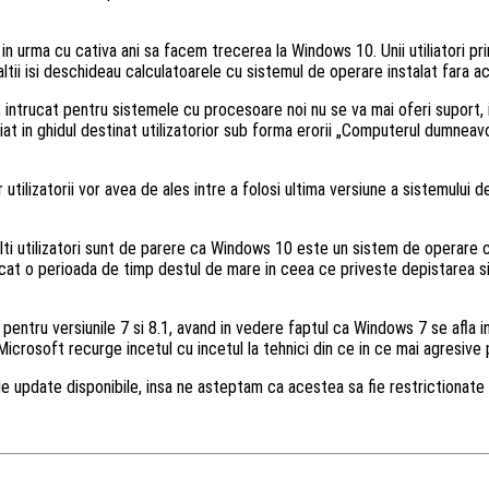
urma cu cativa ani sa facem trecerea la Windows 10. Unii utiliatori primea
tii isi deschideau calculatoarele cu sistemul de operare instalat fara ac
intrucat pentru sistemele cu procesoare noi nu se va mai oferi suport, iar
at in ghidul destinat utilizatorior sub forma erorii „Computerul dumnea
tilizatorii vor avea de ales intre a folosi ultima versiune a sistemului de
lti utilizatori sunt de parere ca Windows 10 este un sistem de operare 
ocat o perioada de timp destul de mare in ceea ce priveste depistarea si 
l pentru versiunile 7 si 8.1, avand in vedere faptul ca Windows 7 se afla 
icrosoft recurge incetul cu incetul la tehnici din ce in ce mai agresive 
de update disponibile, insa ne asteptam ca acestea sa fie restrictionate 