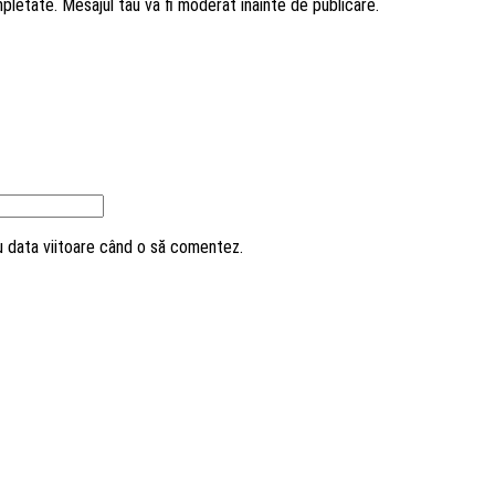
mpletate. Mesajul tau va fi moderat inainte de publicare.
ru data viitoare când o să comentez.