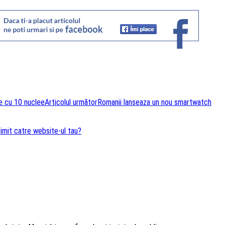
e cu 10 nuclee
Articolul următor
Romanii lanseaza un nou smartwatch
rimit catre website-ul tau?