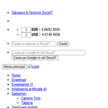
Salveaza la favorite DozaIT
EUR
=
5.0692
RON
USD
=
4.3149
RON
Caută
după:
Sari
Meniu principal
la
Home
conținut
Download
Evenimente IT
Inteligenta artificiala AI
Gadgeturi
Camere foto
Tablete
Telefoane mobile