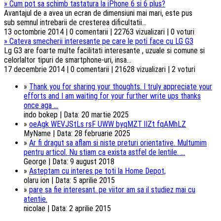
»
Cum pot sa schimb tastatura la iPhone 6 si 6 plus?
Avantajul de a avea un ecran de dimensiuni mai mari, este pus
sub semnul intrebarii de cresterea dificultatii...
13 octombrie 2014 | 0 comentarii | 22763 vizualizari | 0 voturi
»
Cateva smecherii interesante pe care le poti face cu LG G3
Lg G3 are foarte multe facilitati interesante , uzuale si comune si
celorlaltor tipuri de smartphone-uri, insa...
17 decembrie 2014 | 0 comentarii | 21628 vizualizari | 2 voturi
»
Thank you for sharing your thoughts. I truly appreciate your
efforts and I am waiting for your further write ups thanks
once aga ...
indo bokep | Data: 20 martie 2025
»
oeAgk WEVJStLs rsF UWW byqMZT lIZt fqAMhLZ
MyName | Data: 28 februarie 2025
»
Ar fi dragut sa aflam si niste preturi orientative. Multumim
pentru articol. Nu stiam ca exista astfel de lentile. ...
George | Data: 9 august 2018
»
Asteptam cu interes pe toti la Home Depot,
olaru ion | Data: 5 aprilie 2015
»
pare sa fie interesant. pe viitor am sa il studiez mai cu
atentie.
nicolae | Data: 2 aprilie 2015