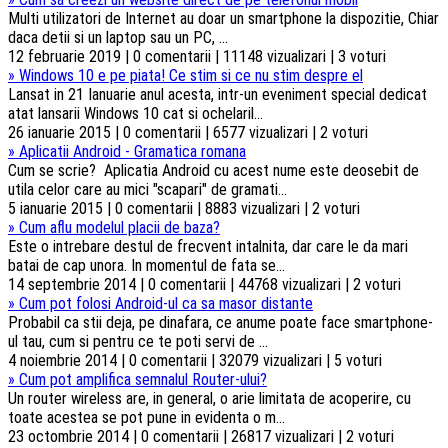
Multi utilizatori de Internet au doar un smartphone la dispozitie, Chiar
daca detii si un laptop sau un PC, ...
12 februarie 2019 | 0 comentarii | 11148 vizualizari | 3 voturi
»
Windows 10 e pe piata! Ce stim si ce nu stim despre el
Lansat in 21 Ianuarie anul acesta, intr-un eveniment special dedicat
atat lansarii Windows 10 cat si ochelaril...
26 ianuarie 2015 | 0 comentarii | 6577 vizualizari | 2 voturi
»
Aplicatii Android - Gramatica romana
Cum se scrie? Aplicatia Android cu acest nume este deosebit de
utila celor care au mici "scapari" de gramati...
5 ianuarie 2015 | 0 comentarii | 8883 vizualizari | 2 voturi
»
Cum aflu modelul placii de baza?
Este o intrebare destul de frecvent intalnita, dar care le da mari
batai de cap unora. In momentul de fata se...
14 septembrie 2014 | 0 comentarii | 44768 vizualizari | 2 voturi
»
Cum pot folosi Android-ul ca sa masor distante
Probabil ca stii deja, pe dinafara, ce anume poate face smartphone-
ul tau, cum si pentru ce te poti servi de ...
4 noiembrie 2014 | 0 comentarii | 32079 vizualizari | 5 voturi
»
Cum pot amplifica semnalul Router-ului?
Un router wireless are, in general, o arie limitata de acoperire, cu
toate acestea se pot pune in evidenta o m...
23 octombrie 2014 | 0 comentarii | 26817 vizualizari | 2 voturi