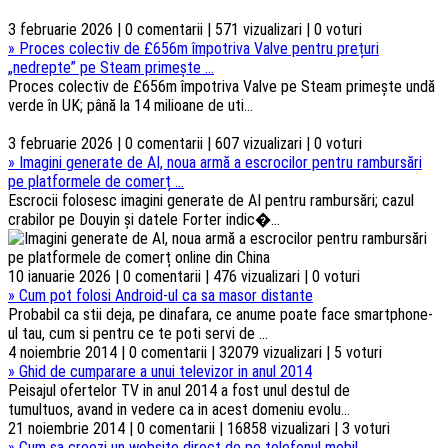
3 februarie 2026 | 0 comentarii | 571 vizualizari | 0 voturi
»
Proces colectiv de £656m împotriva Valve pentru prețuri
„nedrepte” pe Steam primește ...
Proces colectiv de £656m împotriva Valve pe Steam primește undă
verde în UK; până la 14 milioane de uti...
3 februarie 2026 | 0 comentarii | 607 vizualizari | 0 voturi
»
Imagini generate de AI, noua armă a escrocilor pentru rambursări
pe platformele de comerț ...
Escrocii folosesc imagini generate de AI pentru rambursări; cazul
crabilor pe Douyin și datele Forter indic�...
10 ianuarie 2026 | 0 comentarii | 476 vizualizari | 0 voturi
»
Cum pot folosi Android-ul ca sa masor distante
Probabil ca stii deja, pe dinafara, ce anume poate face smartphone-
ul tau, cum si pentru ce te poti servi de ...
4 noiembrie 2014 | 0 comentarii | 32079 vizualizari | 5 voturi
»
Ghid de cumparare a unui televizor in anul 2014
Peisajul ofertelor TV in anul 2014 a fost unul destul de
tumultuos, avand in vedere ca in acest domeniu evolu...
21 noiembrie 2014 | 0 comentarii | 16858 vizualizari | 3 voturi
»
Cum sa creezi un website direct de pe telefonul mobil