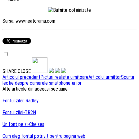
Sursa: www.neatorama.com
SHARE
CLOSE
Navigare
Articolul precedent
Picturi realiste uimitoare
Articolul următor
Scurta
lectie despre camerele smatphone-urilor
articole
Alte articole din aceeasi sectiune
Fontul zilei: Radley
Fontul zilei-TR2N
Un font pe zi-Chelsea
Cum aleg fontul potrivit pentru pagina web