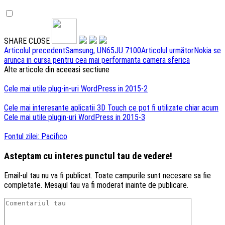
SHARE
CLOSE
Navigare
Articolul precedent
Samsung, UN65JU 7100
Articolul următor
Nokia se
arunca in cursa pentru cea mai performanta camera sferica
articole
Alte articole din aceeasi sectiune
Cele mai utile plug-in-uri WordPress in 2015-2
Cele mai interesante aplicatii 3D Touch ce pot fi utilizate chiar acum
Cele mai utile plugin-uri WordPress in 2015-3
Fontul zilei: Pacifico
Asteptam cu interes punctul tau de vedere!
Email-ul tau nu va fi publicat. Toate campurile sunt necesare sa fie
completate. Mesajul tau va fi moderat inainte de publicare.