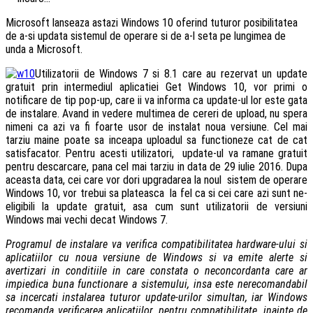
Microsoft lanseaza astazi Windows 10 oferind tuturor posibilitatea
de a-si updata sistemul de operare si de a-l seta pe lungimea de
unda a Microsoft.
Utilizatorii de Windows 7 si 8.1 care au rezervat un update
gratuit prin intermediul aplicatiei Get Windows 10, vor primi o
notificare de tip pop-up, care ii va informa ca update-ul lor este gata
de instalare. Avand in vedere multimea de cereri de upload, nu spera
nimeni ca azi va fi foarte usor de instalat noua versiune. Cel mai
tarziu maine poate sa inceapa uploadul sa functioneze cat de cat
satisfacator. Pentru acesti utilizatori, update-ul va ramane gratuit
pentru descarcare, pana cel mai tarziu in data de 29 iulie 2016. Dupa
aceasta data, cei care vor dori upgradarea la noul sistem de operare
Windows 10, vor trebui sa plateasca la fel ca si cei care azi sunt ne-
eligibili la update gratuit, asa cum sunt utilizatorii de versiuni
Windows mai vechi decat Windows 7.
Programul de instalare va verifica compatibilitatea hardware-ului si
aplicatiilor cu noua versiune de Windows si va emite alerte si
avertizari in conditiile in care constata o neconcordanta care ar
impiedica buna functionare a sistemului, insa este nerecomandabil
sa incercati instalarea tuturor update-urilor simultan, iar Windows
recomanda verificarea aplicatiilor, pentru compatibilitate, inainte de