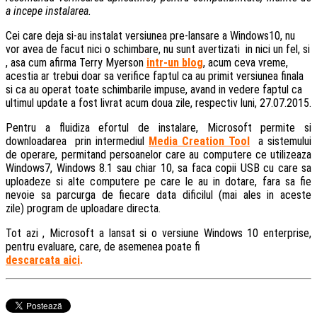
a incepe instalarea.
Cei care deja si-au instalat versiunea pre-lansare a Windows10, nu
vor avea de facut nici o schimbare, nu sunt avertizati in nici un fel, si
, asa cum afirma Terry Myerson
intr-un blog
, acum ceva vreme,
acestia ar trebui doar sa verifice faptul ca au primit versiunea finala
si ca au operat toate schimbarile impuse, avand in vedere faptul ca
ultimul update a fost livrat acum doua zile, respectiv luni, 27.07.2015.
Pentru a fluidiza efortul de instalare, Microsoft permite si
downloadarea prin intermediul
Media Creation Tool
a sistemului
de operare, permitand persoanelor care au computere ce utilizeaza
Windows7, Windows 8.1 sau chiar 10, sa faca copii USB cu care sa
uploadeze si alte computere pe care le au in dotare, fara sa fie
nevoie sa parcurga de fiecare data dificilul (mai ales in aceste
zile) program de uploadare directa.
Tot azi , Microsoft a lansat si o versiune Windows 10 enterprise,
pentru evaluare, care, de asemenea poate fi
descarcata aici
.