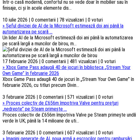
Într-o casă modernă, confortul nu se vede doar în mobilier sau în
finisaje, ci și în acele elemente dis...
10 iulie 2026 | 0 comentarii | 78 vizualizari | 0 voturi
»
Șeful diviziei de AI de la Microsoft estimează doi ani până la
automatizarea pe scară ...
Un lider AI de la Microsoft estimează doi ani până la automatizarea
pe scară largă a muncilor de birou, m...
17 februarie 2026 | 0 comentarii | 481 vizualizari | 0 voturi
»
Xbox Game Pass adaugă 40 de jocuri în biblioteca „Stream Your
Own Game” în februarie 2026
Xbox Game Pass adaugă 40 de jocuri în „Stream Your Own Game” în
februarie 2026, cu titluri precum Divin...
3 februarie 2026 | 0 comentarii | 571 vizualizari | 0 voturi
»
Proces colectiv de £656m împotriva Valve pentru prețuri
„nedrepte” pe Steam primește ...
Proces colectiv de £656m împotriva Valve pe Steam primește undă
verde în UK; până la 14 milioane de uti...
3 februarie 2026 | 0 comentarii | 607 vizualizari | 0 voturi
»
Imagini generate de AI, noua armă a escrocilor pentru rambursări