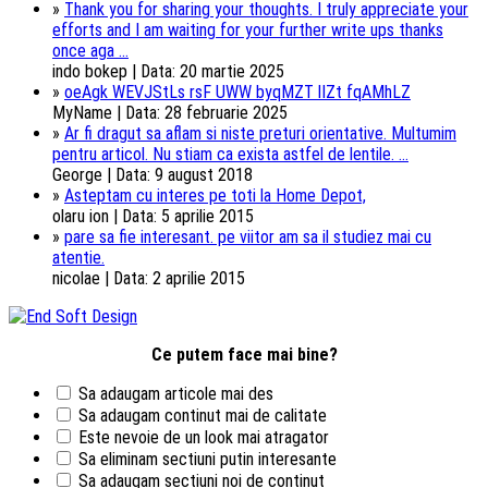
»
Thank you for sharing your thoughts. I truly appreciate your
efforts and I am waiting for your further write ups thanks
once aga ...
indo bokep | Data: 20 martie 2025
»
oeAgk WEVJStLs rsF UWW byqMZT lIZt fqAMhLZ
MyName | Data: 28 februarie 2025
»
Ar fi dragut sa aflam si niste preturi orientative. Multumim
pentru articol. Nu stiam ca exista astfel de lentile. ...
George | Data: 9 august 2018
»
Asteptam cu interes pe toti la Home Depot,
olaru ion | Data: 5 aprilie 2015
»
pare sa fie interesant. pe viitor am sa il studiez mai cu
atentie.
nicolae | Data: 2 aprilie 2015
Ce putem face mai bine?
Sa adaugam articole mai des
Sa adaugam continut mai de calitate
Este nevoie de un look mai atragator
Sa eliminam sectiuni putin interesante
Sa adaugam sectiuni noi de continut