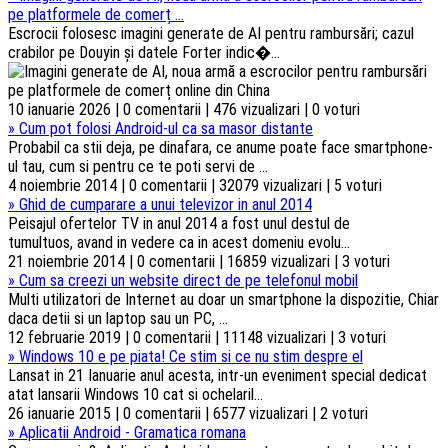
pe platformele de comerț ...
Escrocii folosesc imagini generate de AI pentru rambursări; cazul
crabilor pe Douyin și datele Forter indic�...
10 ianuarie 2026 | 0 comentarii | 476 vizualizari | 0 voturi
»
Cum pot folosi Android-ul ca sa masor distante
Probabil ca stii deja, pe dinafara, ce anume poate face smartphone-
ul tau, cum si pentru ce te poti servi de ...
4 noiembrie 2014 | 0 comentarii | 32079 vizualizari | 5 voturi
»
Ghid de cumparare a unui televizor in anul 2014
Peisajul ofertelor TV in anul 2014 a fost unul destul de
tumultuos, avand in vedere ca in acest domeniu evolu...
21 noiembrie 2014 | 0 comentarii | 16859 vizualizari | 3 voturi
»
Cum sa creezi un website direct de pe telefonul mobil
Multi utilizatori de Internet au doar un smartphone la dispozitie, Chiar
daca detii si un laptop sau un PC, ...
12 februarie 2019 | 0 comentarii | 11148 vizualizari | 3 voturi
»
Windows 10 e pe piata! Ce stim si ce nu stim despre el
Lansat in 21 Ianuarie anul acesta, intr-un eveniment special dedicat
atat lansarii Windows 10 cat si ochelaril...
26 ianuarie 2015 | 0 comentarii | 6577 vizualizari | 2 voturi
»
Aplicatii Android - Gramatica romana