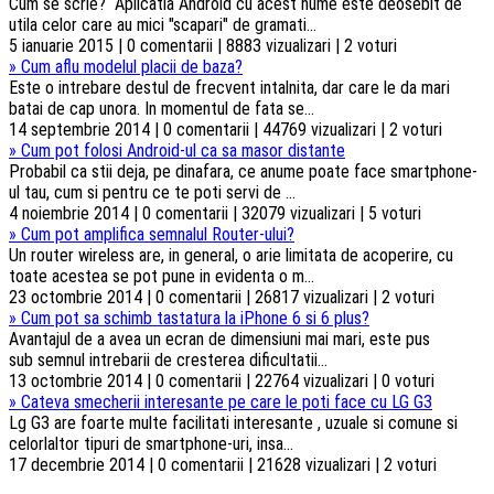
Cum se scrie? Aplicatia Android cu acest nume este deosebit de
utila celor care au mici "scapari" de gramati...
5 ianuarie 2015 | 0 comentarii | 8883 vizualizari | 2 voturi
»
Cum aflu modelul placii de baza?
Este o intrebare destul de frecvent intalnita, dar care le da mari
batai de cap unora. In momentul de fata se...
14 septembrie 2014 | 0 comentarii | 44769 vizualizari | 2 voturi
»
Cum pot folosi Android-ul ca sa masor distante
Probabil ca stii deja, pe dinafara, ce anume poate face smartphone-
ul tau, cum si pentru ce te poti servi de ...
4 noiembrie 2014 | 0 comentarii | 32079 vizualizari | 5 voturi
»
Cum pot amplifica semnalul Router-ului?
Un router wireless are, in general, o arie limitata de acoperire, cu
toate acestea se pot pune in evidenta o m...
23 octombrie 2014 | 0 comentarii | 26817 vizualizari | 2 voturi
»
Cum pot sa schimb tastatura la iPhone 6 si 6 plus?
Avantajul de a avea un ecran de dimensiuni mai mari, este pus
sub semnul intrebarii de cresterea dificultatii...
13 octombrie 2014 | 0 comentarii | 22764 vizualizari | 0 voturi
»
Cateva smecherii interesante pe care le poti face cu LG G3
Lg G3 are foarte multe facilitati interesante , uzuale si comune si
celorlaltor tipuri de smartphone-uri, insa...
17 decembrie 2014 | 0 comentarii | 21628 vizualizari | 2 voturi