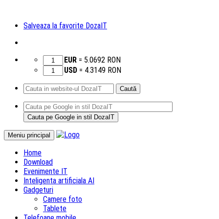
Salveaza la favorite DozaIT
EUR
=
5.0692
RON
USD
=
4.3149
RON
Caută
după:
Sari
Meniu principal
la
Home
conținut
Download
Evenimente IT
Inteligenta artificiala AI
Gadgeturi
Camere foto
Tablete
Telefoane mobile