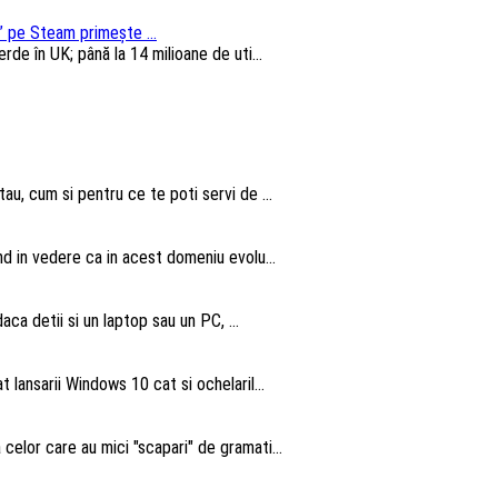
 pe Steam primește ...
e în UK; până la 14 milioane de uti...
au, cum si pentru ce te poti servi de ...
nd in vedere ca in acest domeniu evolu...
aca detii si un laptop sau un PC, ...
 lansarii Windows 10 cat si ochelaril...
elor care au mici "scapari" de gramati...