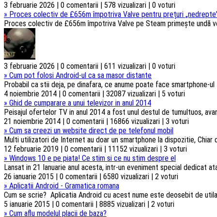
3 februarie 2026 | 0 comentarii | 578 vizualizari | 0 voturi
»
Proces colectiv de £656m împotriva Valve pentru prețuri „nedrepte”
Proces colectiv de £656m împotriva Valve pe Steam primește undă verd
3 februarie 2026 | 0 comentarii | 611 vizualizari | 0 voturi
»
Cum pot folosi Android-ul ca sa masor distante
Probabil ca stii deja, pe dinafara, ce anume poate face smartphone-ul t
4 noiembrie 2014 | 0 comentarii | 32087 vizualizari | 5 voturi
»
Ghid de cumparare a unui televizor in anul 2014
Peisajul ofertelor TV in anul 2014 a fost unul destul de tumultuos, ava
21 noiembrie 2014 | 0 comentarii | 16866 vizualizari | 3 voturi
»
Cum sa creezi un website direct de pe telefonul mobil
Multi utilizatori de Internet au doar un smartphone la dispozitie, Chiar d
12 februarie 2019 | 0 comentarii | 11152 vizualizari | 3 voturi
»
Windows 10 e pe piata! Ce stim si ce nu stim despre el
Lansat in 21 Ianuarie anul acesta, intr-un eveniment special dedicat atat
26 ianuarie 2015 | 0 comentarii | 6580 vizualizari | 2 voturi
»
Aplicatii Android - Gramatica romana
Cum se scrie? Aplicatia Android cu acest nume este deosebit de utila c
5 ianuarie 2015 | 0 comentarii | 8885 vizualizari | 2 voturi
»
Cum aflu modelul placii de baza?