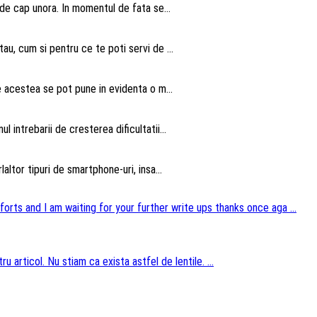
 de cap unora. In momentul de fata se...
au, cum si pentru ce te poti servi de ...
te acestea se pot pune in evidenta o m...
intrebarii de cresterea dificultatii...
altor tipuri de smartphone-uri, insa...
forts and I am waiting for your further write ups thanks once aga ...
u articol. Nu stiam ca exista astfel de lentile. ...