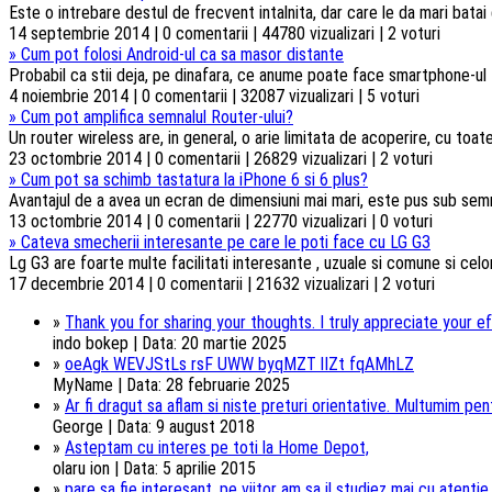
Este o intrebare destul de frecvent intalnita, dar care le da mari batai
14 septembrie 2014 | 0 comentarii | 44780 vizualizari | 2 voturi
»
Cum pot folosi Android-ul ca sa masor distante
Probabil ca stii deja, pe dinafara, ce anume poate face smartphone-ul t
4 noiembrie 2014 | 0 comentarii | 32087 vizualizari | 5 voturi
»
Cum pot amplifica semnalul Router-ului?
Un router wireless are, in general, o arie limitata de acoperire, cu toa
23 octombrie 2014 | 0 comentarii | 26829 vizualizari | 2 voturi
»
Cum pot sa schimb tastatura la iPhone 6 si 6 plus?
Avantajul de a avea un ecran de dimensiuni mai mari, este pus sub semnul 
13 octombrie 2014 | 0 comentarii | 22770 vizualizari | 0 voturi
»
Cateva smecherii interesante pe care le poti face cu LG G3
Lg G3 are foarte multe facilitati interesante , uzuale si comune si celorl
17 decembrie 2014 | 0 comentarii | 21632 vizualizari | 2 voturi
»
Thank you for sharing your thoughts. I truly appreciate your ef
indo bokep | Data: 20 martie 2025
»
oeAgk WEVJStLs rsF UWW byqMZT lIZt fqAMhLZ
MyName | Data: 28 februarie 2025
»
Ar fi dragut sa aflam si niste preturi orientative. Multumim pentr
George | Data: 9 august 2018
»
Asteptam cu interes pe toti la Home Depot,
olaru ion | Data: 5 aprilie 2015
»
pare sa fie interesant. pe viitor am sa il studiez mai cu atentie.