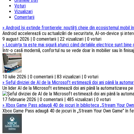
Ultimele stiri
Voturi
Vizualizari
Comentarii
»
Android își extinde frontierele: noutăți cheie din ecosistemul mobil î
Android accelerează cu actualizări de securitate, AI-on-device și intero
9 august 2026 | 0 comentarii | 22 vizualizari | 0 voturi
»
Locuința ta este mai sigură atunci când detaliile electrice sunt bine
Într-o casă modernă, confortul nu se vede doar în mobilier sau în finisaje
10 iulie 2026 | 0 comentarii | 83 vizualizari | 0 voturi
»
Șeful diviziei de AI de la Microsoft estimează doi ani până la automat
Un lider AI de la Microsoft estimează doi ani până la automatizarea pe s
17 februarie 2026 | 0 comentarii | 485 vizualizari | 0 voturi
»
Xbox Game Pass adaugă 40 de jocuri în biblioteca „Stream Your Own
Xbox Game Pass adaugă 40 de jocuri în „Stream Your Own Game” în febru