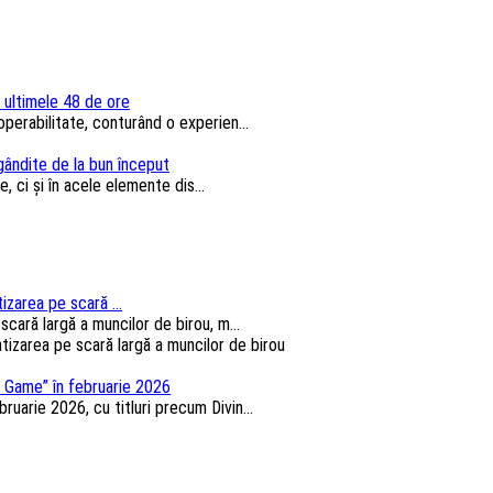
n ultimele 48 de ore
perabilitate, conturând o experien...
 gândite de la bun început
, ci și în acele elemente dis...
izarea pe scară ...
cară largă a muncilor de birou, m...
 Game” în februarie 2026
arie 2026, cu titluri precum Divin...