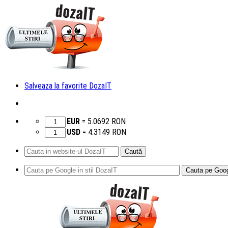
Salveaza la favorite DozaIT
EUR
=
5.0692
RON
USD
=
4.3149
RON
Caută
după:
Sari
la
conținut