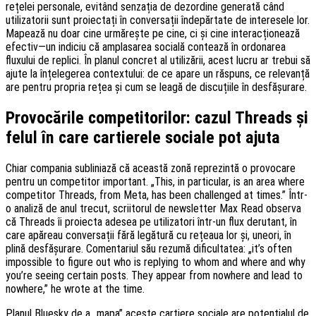
rețelei personale, evitând senzația de dezordine generată când
utilizatorii sunt proiectați în conversații îndepărtate de interesele lor.
Mapează nu doar cine urmărește pe cine, ci și cine interacționează
efectiv—un indiciu că amplasarea socială contează în ordonarea
fluxului de replici. În planul concret al utilizării, acest lucru ar trebui să
ajute la înțelegerea contextului: de ce apare un răspuns, ce relevanță
are pentru propria rețea și cum se leagă de discuțiile în desfășurare.
Provocările competitorilor: cazul Threads și
felul în care cartierele sociale pot ajuta
Chiar compania subliniază că această zonă reprezintă o provocare
pentru un competitor important. „This, in particular, is an area where
competitor Threads, from Meta, has been challenged at times.” Într-
o analiză de anul trecut, scriitorul de newsletter Max Read observa
că Threads îi proiecta adesea pe utilizatori într-un flux derutant, în
care apăreau conversații fără legătură cu rețeaua lor și, uneori, în
plină desfășurare. Comentariul său rezumă dificultatea: „it’s often
impossible to figure out who is replying to whom and where and why
you’re seeing certain posts. They appear from nowhere and lead to
nowhere,” he wrote at the time.
Planul Bluesky de a „mapa” aceste cartiere sociale are potențialul de