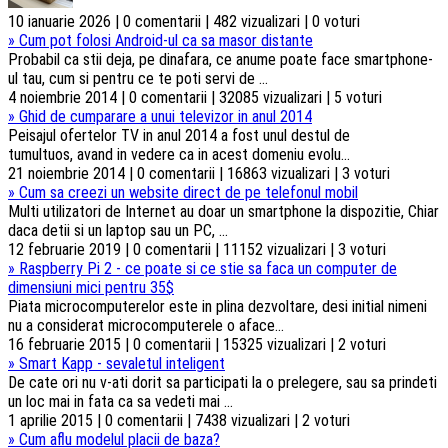
10 ianuarie 2026 | 0 comentarii | 482 vizualizari | 0 voturi
»
Cum pot folosi Android-ul ca sa masor distante
Probabil ca stii deja, pe dinafara, ce anume poate face smartphone-
ul tau, cum si pentru ce te poti servi de ...
4 noiembrie 2014 | 0 comentarii | 32085 vizualizari | 5 voturi
»
Ghid de cumparare a unui televizor in anul 2014
Peisajul ofertelor TV in anul 2014 a fost unul destul de
tumultuos, avand in vedere ca in acest domeniu evolu...
21 noiembrie 2014 | 0 comentarii | 16863 vizualizari | 3 voturi
»
Cum sa creezi un website direct de pe telefonul mobil
Multi utilizatori de Internet au doar un smartphone la dispozitie, Chiar
daca detii si un laptop sau un PC, ...
12 februarie 2019 | 0 comentarii | 11152 vizualizari | 3 voturi
»
Raspberry Pi 2 - ce poate si ce stie sa faca un computer de
dimensiuni mici pentru 35$
Piata microcomputerelor este in plina dezvoltare, desi initial nimeni
nu a considerat microcomputerele o aface...
16 februarie 2015 | 0 comentarii | 15325 vizualizari | 2 voturi
»
Smart Kapp - sevaletul inteligent
De cate ori nu v-ati dorit sa participati la o prelegere, sau sa prindeti
un loc mai in fata ca sa vedeti mai ...
1 aprilie 2015 | 0 comentarii | 7438 vizualizari | 2 voturi
»
Cum aflu modelul placii de baza?