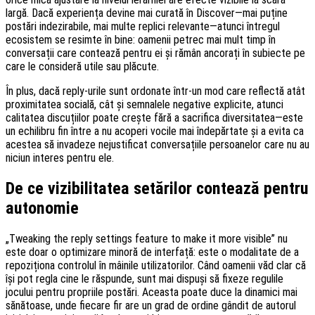
largă. Dacă experiența devine mai curată în Discover—mai puține
postări indezirabile, mai multe replici relevante—atunci întregul
ecosistem se resimte în bine: oamenii petrec mai mult timp în
conversații care contează pentru ei și rămân ancorați în subiecte pe
care le consideră utile sau plăcute.
În plus, dacă reply-urile sunt ordonate într-un mod care reflectă atât
proximitatea socială, cât și semnalele negative explicite, atunci
calitatea discuțiilor poate crește fără a sacrifica diversitatea—este
un echilibru fin între a nu acoperi vocile mai îndepărtate și a evita ca
acestea să invadeze nejustificat conversațiile persoanelor care nu au
niciun interes pentru ele.
De ce vizibilitatea setărilor contează pentru
autonomie
„Tweaking the reply settings feature to make it more visible” nu
este doar o optimizare minoră de interfață: este o modalitate de a
repoziționa controlul în mâinile utilizatorilor. Când oamenii văd clar că
își pot regla cine le răspunde, sunt mai dispuși să fixeze regulile
jocului pentru propriile postări. Aceasta poate duce la dinamici mai
sănătoase, unde fiecare fir are un grad de ordine gândit de autorul