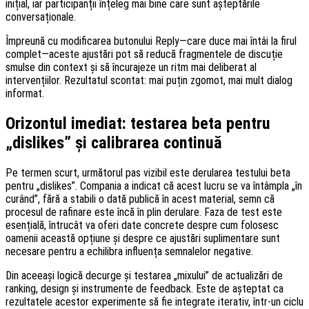
inițial, iar participanții înțeleg mai bine care sunt așteptările
conversaționale.
Împreună cu modificarea butonului Reply—care duce mai întâi la firul
complet—aceste ajustări pot să reducă fragmentele de discuție
smulse din context și să încurajeze un ritm mai deliberat al
intervențiilor. Rezultatul scontat: mai puțin zgomot, mai mult dialog
informat.
Orizontul imediat: testarea beta pentru
„dislikes” și calibrarea continuă
Pe termen scurt, următorul pas vizibil este derularea testului beta
pentru „dislikes”. Compania a indicat că acest lucru se va întâmpla „în
curând”, fără a stabili o dată publică în acest material, semn că
procesul de rafinare este încă în plin derulare. Faza de test este
esențială, întrucât va oferi date concrete despre cum folosesc
oamenii această opțiune și despre ce ajustări suplimentare sunt
necesare pentru a echilibra influența semnalelor negative.
Din aceeași logică decurge și testarea „mixului” de actualizări de
ranking, design și instrumente de feedback. Este de așteptat ca
rezultatele acestor experimente să fie integrate iterativ, într-un ciclu