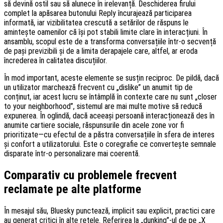
să devină ostil sau să alunece în irelevanță. Deschiderea firului
complet la apăsarea butonului Reply încurajează participarea
informată, iar vizibilitatea crescută a setărilor de răspuns le
amintește oamenilor că își pot stabili limite clare în interacțiuni. În
ansamblu, scopul este de a transforma conversațiile într-o secvență
de pași previzibili și de a limita derapajele care, altfel, ar eroda
încrederea în calitatea discuțiilor.
În mod important, aceste elemente se susțin reciproc. De pildă, dacă
un utilizator marchează frecvent cu „dislike” un anumit tip de
conținut, iar acest lucru se întâmplă în contexte care nu sunt „closer
to your neighborhood”, sistemul are mai multe motive să reducă
expunerea. În oglindă, dacă aceeași persoană interacționează des în
anumite cartiere sociale, răspunsurile din acele zone vor fi
prioritizate—cu efectul de a păstra conversațiile în sfera de interes
și confort a utilizatorului. Este o coregrafie ce convertește semnale
disparate într-o personalizare mai coerentă.
Comparativ cu problemele frecvent
reclamate pe alte platforme
În mesajul său, Bluesky punctează, implicit sau explicit, practici care
au generat critici în alte rețele. Referirea la „dunking”-ul de pe „X