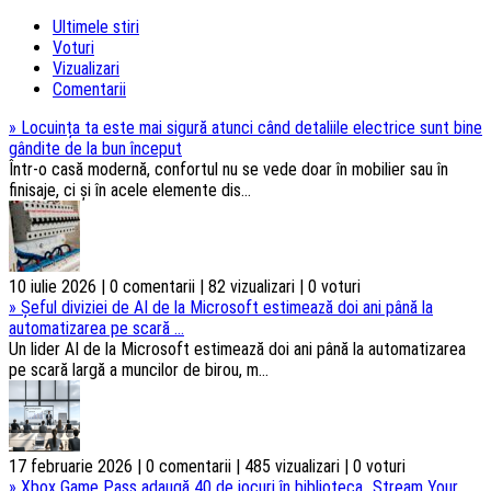
Ultimele stiri
Voturi
Vizualizari
Comentarii
»
Locuința ta este mai sigură atunci când detaliile electrice sunt bine
gândite de la bun început
Într-o casă modernă, confortul nu se vede doar în mobilier sau în
finisaje, ci și în acele elemente dis...
10 iulie 2026 | 0 comentarii | 82 vizualizari | 0 voturi
»
Șeful diviziei de AI de la Microsoft estimează doi ani până la
automatizarea pe scară ...
Un lider AI de la Microsoft estimează doi ani până la automatizarea
pe scară largă a muncilor de birou, m...
17 februarie 2026 | 0 comentarii | 485 vizualizari | 0 voturi
»
Xbox Game Pass adaugă 40 de jocuri în biblioteca „Stream Your