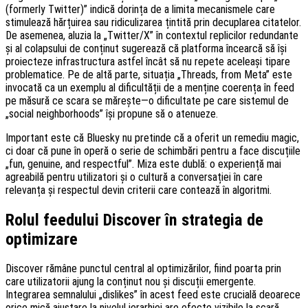
(formerly Twitter)” indică dorința de a limita mecanismele care
stimulează hărțuirea sau ridiculizarea țintită prin decuplarea citatelor.
De asemenea, aluzia la „Twitter/X” în contextul replicilor redundante
și al colapsului de conținut sugerează că platforma încearcă să își
proiecteze infrastructura astfel încât să nu repete aceleași tipare
problematice. Pe de altă parte, situația „Threads, from Meta” este
invocată ca un exemplu al dificultății de a menține coerența în feed
pe măsură ce scara se mărește—o dificultate pe care sistemul de
„social neighborhoods” își propune să o atenueze.
Important este că Bluesky nu pretinde că a oferit un remediu magic,
ci doar că pune în operă o serie de schimbări pentru a face discuțiile
„fun, genuine, and respectful”. Miza este dublă: o experiență mai
agreabilă pentru utilizatori și o cultură a conversației în care
relevanța și respectul devin criterii care contează în algoritmi.
Rolul feedului Discover în strategia de
optimizare
Discover rămâne punctul central al optimizărilor, fiind poarta prin
care utilizatorii ajung la conținut nou și discuții emergente.
Integrarea semnalului „dislikes” în acest feed este crucială deoarece
orice mică ajustare la nivelul ierarhiei are efecte vizibile la scară