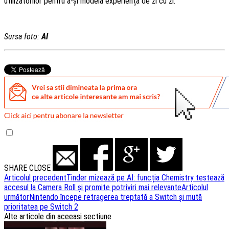
utilizatorilor pentru a-și modela experiența de zi cu zi.
Sursa foto:
AI
SHARE
CLOSE
Navigare
Articolul precedent
Tinder mizează pe AI: funcția Chemistry testează
accesul la Camera Roll și promite potriviri mai relevante
Articolul
articole
următor
Nintendo începe retragerea treptată a Switch și mută
prioritatea pe Switch 2
Alte articole din aceeasi sectiune