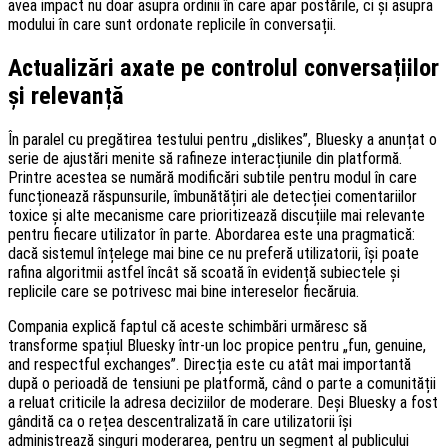
avea impact nu doar asupra ordinii în care apar postările, ci și asupra
modului în care sunt ordonate replicile în conversații.
Actualizări axate pe controlul conversațiilor
și relevanță
În paralel cu pregătirea testului pentru „dislikes”, Bluesky a anunțat o
serie de ajustări menite să rafineze interacțiunile din platformă.
Printre acestea se numără modificări subtile pentru modul în care
funcționează răspunsurile, îmbunătățiri ale detecției comentariilor
toxice și alte mecanisme care prioritizează discuțiile mai relevante
pentru fiecare utilizator în parte. Abordarea este una pragmatică:
dacă sistemul înțelege mai bine ce nu preferă utilizatorii, își poate
rafina algoritmii astfel încât să scoată în evidență subiectele și
replicile care se potrivesc mai bine intereselor fiecăruia.
Compania explică faptul că aceste schimbări urmăresc să
transforme spațiul Bluesky într-un loc propice pentru „fun, genuine,
and respectful exchanges”. Direcția este cu atât mai importantă
după o perioadă de tensiuni pe platformă, când o parte a comunității
a reluat criticile la adresa deciziilor de moderare. Deși Bluesky a fost
gândită ca o rețea descentralizată în care utilizatorii își
administrează singuri moderarea, pentru un segment al publicului