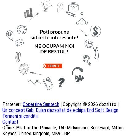
Parteneri:
Copertine Suntech
| Copyright © 2026 dozait.ro |
Un concept Gabi Dulan
dezvoltat de echipa End Soft Design
Termeni si conditii
Contact
Office: Mk Tax The Pinnacle, 150 Midsummer Boulevard, Milton
Keynes, United Kingdom, MK9 1BP