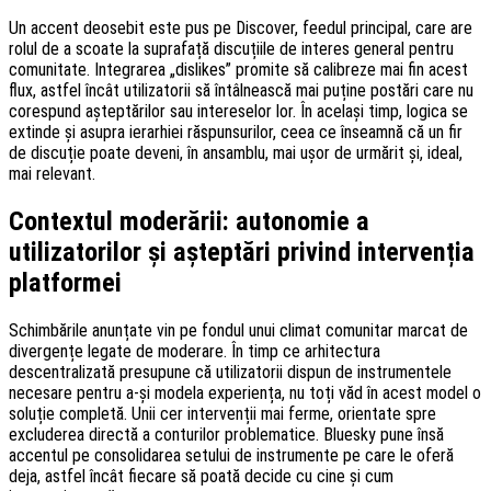
Un accent deosebit este pus pe Discover, feedul principal, care are
rolul de a scoate la suprafață discuțiile de interes general pentru
comunitate. Integrarea „dislikes” promite să calibreze mai fin acest
flux, astfel încât utilizatorii să întâlnească mai puține postări care nu
corespund așteptărilor sau intereselor lor. În același timp, logica se
extinde și asupra ierarhiei răspunsurilor, ceea ce înseamnă că un fir
de discuție poate deveni, în ansamblu, mai ușor de urmărit și, ideal,
mai relevant.
Contextul moderării: autonomie a
utilizatorilor și așteptări privind intervenția
platformei
Schimbările anunțate vin pe fondul unui climat comunitar marcat de
divergențe legate de moderare. În timp ce arhitectura
descentralizată presupune că utilizatorii dispun de instrumentele
necesare pentru a-și modela experiența, nu toți văd în acest model o
soluție completă. Unii cer intervenții mai ferme, orientate spre
excluderea directă a conturilor problematice. Bluesky pune însă
accentul pe consolidarea setului de instrumente pe care le oferă
deja, astfel încât fiecare să poată decide cu cine și cum