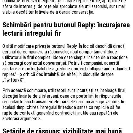
cumulativ: creează o experiență în care replicile utile, apropiate de
sfera de interes și de rețelele apropiate ale utilizatorului, sunt mai
vizibile decât tentativele de a deraia conversația.
Schimbări pentru butonul Reply: încurajarea
lecturii întregului fir
O altă modificare privește butonul Reply. În loc să deschidă direct
ecranul de compunere a răspunsului, noul comportament duce
utilizatorul la firul complet. Ideea este simplă: înainte de a reacționa,
să parcurgi contextul conversației. Potrivit companiei, această
ajustare are potențialul de a „reduce content collapse and redundant
replies”—o critică des întâlnită, de altfel, în discuțiile despre
„Twitter/X”.
Prin această schimbare, utilizatorii sunt încurajați să înțeleagă firul
discuției înainte de a interveni, ceea ce poate limita răspunsurile
redundante sau branșamentele paralele care nu adaugă valoare. În
același timp, citirea întregului fir reduce șansa ca replicile să fie
rupte de context, generând contradicții inutile sau repetări ale
acelorași argumente.
Setările de răspuns: vizibilitate mai bună