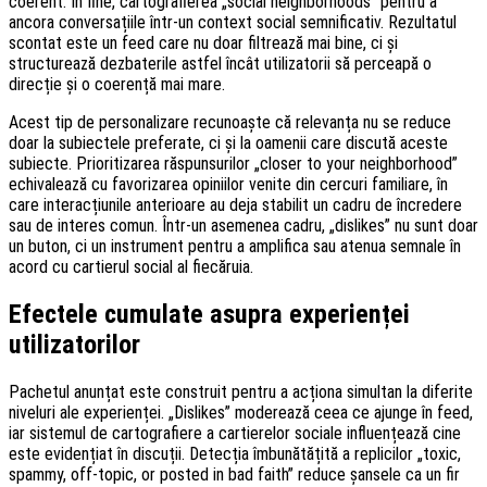
coerent. În fine, cartografierea „social neighborhoods” pentru a
ancora conversațiile într-un context social semnificativ. Rezultatul
scontat este un feed care nu doar filtrează mai bine, ci și
structurează dezbaterile astfel încât utilizatorii să perceapă o
direcție și o coerență mai mare.
Acest tip de personalizare recunoaște că relevanța nu se reduce
doar la subiectele preferate, ci și la oamenii care discută aceste
subiecte. Prioritizarea răspunsurilor „closer to your neighborhood”
echivalează cu favorizarea opiniilor venite din cercuri familiare, în
care interacțiunile anterioare au deja stabilit un cadru de încredere
sau de interes comun. Într-un asemenea cadru, „dislikes” nu sunt doar
un buton, ci un instrument pentru a amplifica sau atenua semnale în
acord cu cartierul social al fiecăruia.
Efectele cumulate asupra experienței
utilizatorilor
Pachetul anunțat este construit pentru a acționa simultan la diferite
niveluri ale experienței. „Dislikes” moderează ceea ce ajunge în feed,
iar sistemul de cartografiere a cartierelor sociale influențează cine
este evidențiat în discuții. Detecția îmbunătățită a replicilor „toxic,
spammy, off-topic, or posted in bad faith” reduce șansele ca un fir