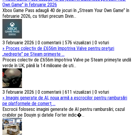
Own Game” în februarie 2026
Xbox Game Pass adaugă 40 de jocuri în „Stream Your Own Game” în
februarie 2026, cu titluri precum Divin...
3 februarie 2026 | 0 comentarii | 576 vizualizari | 0 voturi
»
Proces colectiv de £656m împotriva Valve pentru prețuri
„nedrepte” pe Steam primește ...
Proces colectiv de £656m împotriva Valve pe Steam primește undă
verde în UK; până la 14 milioane de uti...
3 februarie 2026 | 0 comentarii | 611 vizualizari | 0 voturi
»
Imagini generate de AI, noua armă a escrocilor pentru rambursări
pe platformele de comerț ...
Escrocii folosesc imagini generate de AI pentru rambursări; cazul
crabilor pe Douyin și datele Forter indic�...