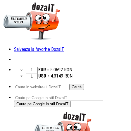
Salveaza la favorite DozaIT
EUR
=
5.0692
RON
USD
=
4.3149
RON
Caută
după:
Sari
la
conținut