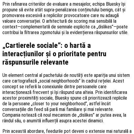
Prin rafinarea criteriilor de evaluare a mesajelor, echipa Bluesky își
propune să evite atât supra-penalizarea conținutului benign, cât și
promovarea excesivă a replicilor provocatoare care nu adaugă
valoare conversației. O arhitectură de scoring mai sensibilă la
context—complementată de semnale explicite ca „dislikes”—poate
contribui la filtrarea zgomotului și la evidențierea răspunsurilor utile.
„Cartierele sociale”: o hartă a
interacțiunilor și o prioritate pentru
răspunsurile relevante
Un element central al pachetului de noutăți este apariția unui sistem
care cartografiază „social neighborhoods” în cadrul rețelei. Acest
concept se referă la conexiunile dintre persoanele care
interacționează frecvent și își răspund una alteia. Prin identificarea
acestor proximități sociale, Bluesky spune că prioritizează replicile
de la persoane „closer to your neighborhood”, astfel încât
conversațiile din feed să pară mai familiare și mai relevante.
Compania notează că noul mecanism de „dislikes” ar putea avea, la
rândul său, o anumită influență asupra acestei dinamici.
Prin această abordare, feedurile pot deveni o extensie mai naturală a