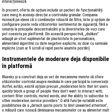
interacționează.
În prezent, oferta de opțiuni include un pachet de funcționalități
care merg în aceeași direcție a controlului granular. Compania
mizează pe ideea că o combinație robustă de filtre, liste și opțiuni de
configurare poate reda utilizatorilor sentimentul de siguranță, fără a
renunța la principiile descentralizării și la diversitatea de voci care
pot coexista pe platformă. Din această perspectivă, „dislikes”
adaugă un strat suplimentar de plasticitate în personalizare,
alimentând algoritmii cu date negative explicite, nu doar cu semnale
implicite (cum ar fi scroll-ul rapid peste anumite postări).
Instrumentele de moderare deja disponibile
în platformă
Bluesky și-a construit deja un set de mecanisme menite să ofere
utilizatorilor controlul asupra mediului în care participă la conversații.
Astfel, astăzi, există opțiuni precum „moderation lists that let users
quickly block a group of people they don’t want to interact with,
content filter controls, muted words, and the ability to subscribe to
other moderation service providers.” O altă funcție notabilă este
posibilitatea de a „detach quote posts to limit unwanted attention”,
o măsură care vizează diminuarea mecanismelor ce au alimentat mult