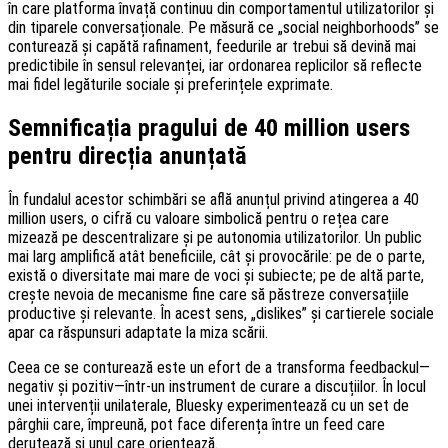
în care platforma învață continuu din comportamentul utilizatorilor și
din tiparele conversaționale. Pe măsură ce „social neighborhoods” se
conturează și capătă rafinament, feedurile ar trebui să devină mai
predictibile în sensul relevanței, iar ordonarea replicilor să reflecte
mai fidel legăturile sociale și preferințele exprimate.
Semnificația pragului de 40 million users
pentru direcția anunțată
În fundalul acestor schimbări se află anunțul privind atingerea a 40
million users, o cifră cu valoare simbolică pentru o rețea care
mizează pe descentralizare și pe autonomia utilizatorilor. Un public
mai larg amplifică atât beneficiile, cât și provocările: pe de o parte,
există o diversitate mai mare de voci și subiecte; pe de altă parte,
crește nevoia de mecanisme fine care să păstreze conversațiile
productive și relevante. În acest sens, „dislikes” și cartierele sociale
apar ca răspunsuri adaptate la miza scării.
Ceea ce se conturează este un efort de a transforma feedbackul—
negativ și pozitiv—într-un instrument de curare a discuțiilor. În locul
unei intervenții unilaterale, Bluesky experimentează cu un set de
pârghii care, împreună, pot face diferența între un feed care
derutează și unul care orientează.