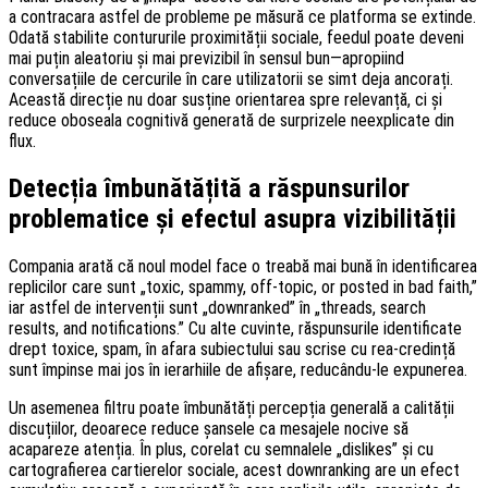
a contracara astfel de probleme pe măsură ce platforma se extinde.
Odată stabilite contururile proximității sociale, feedul poate deveni
mai puțin aleatoriu și mai previzibil în sensul bun—apropiind
conversațiile de cercurile în care utilizatorii se simt deja ancorați.
Această direcție nu doar susține orientarea spre relevanță, ci și
reduce oboseala cognitivă generată de surprizele neexplicate din
flux.
Detecția îmbunătățită a răspunsurilor
problematice și efectul asupra vizibilității
Compania arată că noul model face o treabă mai bună în identificarea
replicilor care sunt „toxic, spammy, off-topic, or posted in bad faith,”
iar astfel de intervenții sunt „downranked” în „threads, search
results, and notifications.” Cu alte cuvinte, răspunsurile identificate
drept toxice, spam, în afara subiectului sau scrise cu rea-credință
sunt împinse mai jos în ierarhiile de afișare, reducându-le expunerea.
Un asemenea filtru poate îmbunătăți percepția generală a calității
discuțiilor, deoarece reduce șansele ca mesajele nocive să
acapareze atenția. În plus, corelat cu semnalele „dislikes” și cu
cartografierea cartierelor sociale, acest downranking are un efect