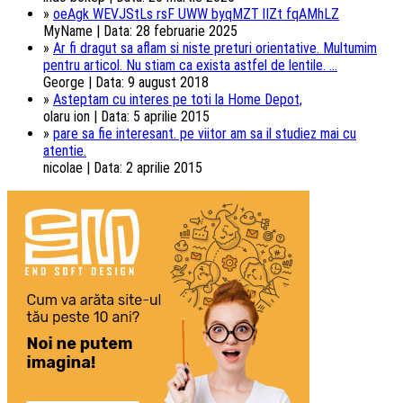
»
oeAgk WEVJStLs rsF UWW byqMZT lIZt fqAMhLZ
MyName | Data: 28 februarie 2025
»
Ar fi dragut sa aflam si niste preturi orientative. Multumim
pentru articol. Nu stiam ca exista astfel de lentile. ...
George | Data: 9 august 2018
»
Asteptam cu interes pe toti la Home Depot,
olaru ion | Data: 5 aprilie 2015
»
pare sa fie interesant. pe viitor am sa il studiez mai cu
atentie.
nicolae | Data: 2 aprilie 2015