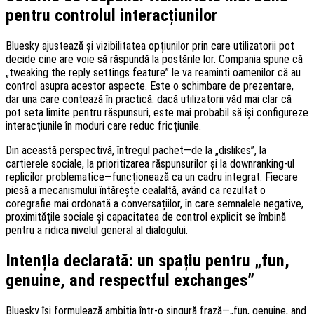
pentru controlul interacțiunilor
Bluesky ajustează și vizibilitatea opțiunilor prin care utilizatorii pot
decide cine are voie să răspundă la postările lor. Compania spune că
„tweaking the reply settings feature” le va reaminti oamenilor că au
control asupra acestor aspecte. Este o schimbare de prezentare,
dar una care contează în practică: dacă utilizatorii văd mai clar că
pot seta limite pentru răspunsuri, este mai probabil să își configureze
interacțiunile în moduri care reduc fricțiunile.
Din această perspectivă, întregul pachet—de la „dislikes”, la
cartierele sociale, la prioritizarea răspunsurilor și la downranking-ul
replicilor problematice—funcționează ca un cadru integrat. Fiecare
piesă a mecanismului întărește cealaltă, având ca rezultat o
coregrafie mai ordonată a conversațiilor, în care semnalele negative,
proximitățile sociale și capacitatea de control explicit se îmbină
pentru a ridica nivelul general al dialogului.
Intenția declarată: un spațiu pentru „fun,
genuine, and respectful exchanges”
Bluesky își formulează ambiția într-o singură frază—„fun, genuine, and