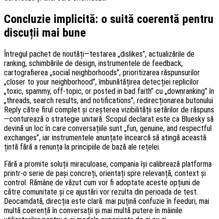
Concluzie implicită: o suită coerentă pentru
discuții mai bune
Întregul pachet de noutăți—testarea „dislikes”, actualizările de
ranking, schimbările de design, instrumentele de feedback,
cartografierea „social neighborhoods”, prioritizarea răspunsurilor
„closer to your neighborhood”, îmbunătățirea detecției replicilor
„toxic, spammy, off-topic, or posted in bad faith” cu „downranking” în
„threads, search results, and notifications”, redirecționarea butonului
Reply către firul complet și creșterea vizibilității setărilor de răspuns
—conturează o strategie unitară. Scopul declarat este ca Bluesky să
devină un loc în care conversațiile sunt „fun, genuine, and respectful
exchanges”, iar instrumentele anunțate încearcă să atingă această
țintă fără a renunța la principiile de bază ale rețelei.
Fără a promite soluții miraculoase, compania își calibrează platforma
printr-o serie de pași concreți, orientați spre relevanță, context și
control. Rămâne de văzut cum vor fi adoptate aceste opțiuni de
către comunitate și ce ajustări vor rezulta din perioada de test.
Deocamdată, direcția este clară: mai puțină confuzie în feeduri, mai
multă coerență în conversații și mai multă putere în mâinile