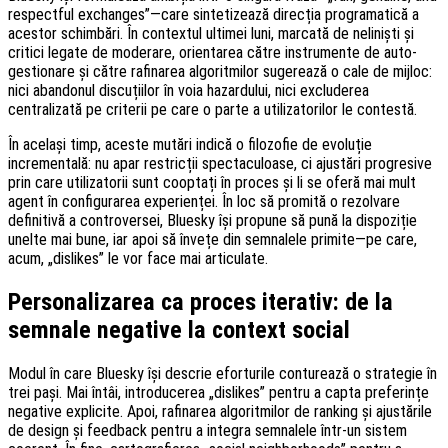
respectful exchanges”—care sintetizează direcția programatică a
acestor schimbări. În contextul ultimei luni, marcată de neliniști și
critici legate de moderare, orientarea către instrumente de auto-
gestionare și către rafinarea algoritmilor sugerează o cale de mijloc:
nici abandonul discuțiilor în voia hazardului, nici excluderea
centralizată pe criterii pe care o parte a utilizatorilor le contestă.
În același timp, aceste mutări indică o filozofie de evoluție
incrementală: nu apar restricții spectaculoase, ci ajustări progresive
prin care utilizatorii sunt cooptați în proces și li se oferă mai mult
agent în configurarea experienței. În loc să promită o rezolvare
definitivă a controversei, Bluesky își propune să pună la dispoziție
unelte mai bune, iar apoi să învețe din semnalele primite—pe care,
acum, „dislikes” le vor face mai articulate.
Personalizarea ca proces iterativ: de la
semnale negative la context social
Modul în care Bluesky își descrie eforturile conturează o strategie în
trei pași. Mai întâi, introducerea „dislikes” pentru a capta preferințe
negative explicite. Apoi, rafinarea algoritmilor de ranking și ajustările
de design și feedback pentru a integra semnalele într-un sistem