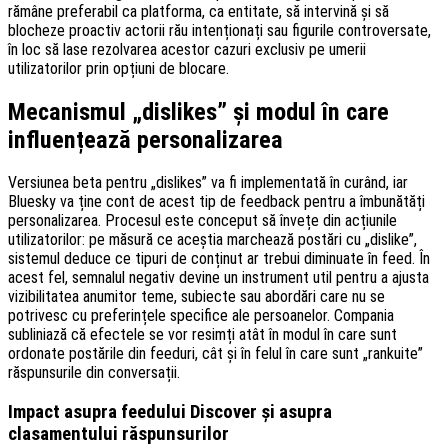
rămâne preferabil ca platforma, ca entitate, să intervină și să
blocheze proactiv actorii rău intenționați sau figurile controversate,
în loc să lase rezolvarea acestor cazuri exclusiv pe umerii
utilizatorilor prin opțiuni de blocare.
Mecanismul „dislikes” și modul în care
influențează personalizarea
Versiunea beta pentru „dislikes” va fi implementată în curând, iar
Bluesky va ține cont de acest tip de feedback pentru a îmbunătăți
personalizarea. Procesul este conceput să învețe din acțiunile
utilizatorilor: pe măsură ce aceștia marchează postări cu „dislike”,
sistemul deduce ce tipuri de conținut ar trebui diminuate în feed. În
acest fel, semnalul negativ devine un instrument util pentru a ajusta
vizibilitatea anumitor teme, subiecte sau abordări care nu se
potrivesc cu preferințele specifice ale persoanelor. Compania
subliniază că efectele se vor resimți atât în modul în care sunt
ordonate postările din feeduri, cât și în felul în care sunt „rankuite”
răspunsurile din conversații.
Impact asupra feedului Discover și asupra
clasamentului răspunsurilor