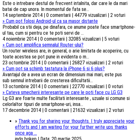
Este o intrebare destul de frecvent intalnita, dar care le da mari
batai de cap unora. In momentul de fata se...
14 septembrie 2014 | 0 comentarii | 44779 vizualizari | 2 voturi
»
Cum pot folosi Android-ul ca sa masor distante
Probabil ca stii deja, pe dinafara, ce anume poate face smartphone-
ul tau, cum si pentru ce te poti servi de ...
4 noiembrie 2014 | 0 comentarii | 32085 vizualizari | 5 voturi
»
Cum pot amplifica semnalul Router-ului?
Un router wireless are, in general, o arie limitata de acoperire, cu
toate acestea se pot pune in evidenta o m...
23 octombrie 2014 | 0 comentarii | 26827 vizualizari | 2 voturi
»
Cum pot sa schimb tastatura la iPhone 6 si 6 plus?
Avantajul de a avea un ecran de dimensiuni mai mari, este pus
sub semnul intrebarii de cresterea dificultatii...
13 octombrie 2014 | 0 comentarii | 22770 vizualizari | 0 voturi
»
Cateva smecherii interesante pe care le poti face cu LG G3
Lg G3 are foarte multe facilitati interesante , uzuale si comune si
celorlaltor tipuri de smartphone-uri, insa...
17 decembrie 2014 | 0 comentarii | 21632 vizualizari | 2 voturi
»
Thank you for sharing your thoughts. I truly appreciate your
efforts and I am waiting for your further write ups thanks
once aga ...
indo bokep | Data: 20 martie 2025