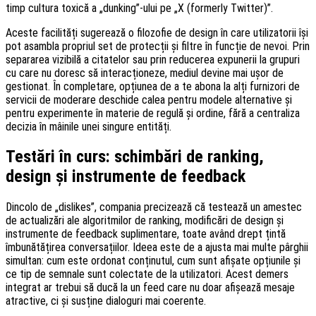
timp cultura toxică a „dunking”-ului pe „X (formerly Twitter)”.
Aceste facilități sugerează o filozofie de design în care utilizatorii își
pot asambla propriul set de protecții și filtre în funcție de nevoi. Prin
separarea vizibilă a citatelor sau prin reducerea expunerii la grupuri
cu care nu doresc să interacționeze, mediul devine mai ușor de
gestionat. În completare, opțiunea de a te abona la alți furnizori de
servicii de moderare deschide calea pentru modele alternative și
pentru experimente în materie de regulă și ordine, fără a centraliza
decizia în mâinile unei singure entități.
Testări în curs: schimbări de ranking,
design și instrumente de feedback
Dincolo de „dislikes”, compania precizează că testează un amestec
de actualizări ale algoritmilor de ranking, modificări de design și
instrumente de feedback suplimentare, toate având drept țintă
îmbunătățirea conversațiilor. Ideea este de a ajusta mai multe pârghii
simultan: cum este ordonat conținutul, cum sunt afișate opțiunile și
ce tip de semnale sunt colectate de la utilizatori. Acest demers
integrat ar trebui să ducă la un feed care nu doar afișează mesaje
atractive, ci și susține dialoguri mai coerente.