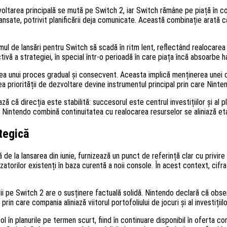
ltarea principală se mută pe Switch 2, iar Switch rămâne pe piață în con
ansate, potrivit planificării deja comunicate. Această combinație arată 
ul de lansări pentru Switch să scadă în ritm lent, reflectând realocarea 
a strategiei, în special într-o perioadă în care piața încă absoarbe har
eea unui proces gradual și consecvent. Aceasta implică menținerea unei c
area priorității de dezvoltare devine instrumentul principal prin care Nin
 că direcția este stabilită: succesorul este centrul investițiilor și al pla
 Nintendo combină continuitatea cu realocarea resurselor se aliniază etap
tegică
de la lansarea din iunie, furnizează un punct de referință clar cu privir
zatorilor existenți în baza curentă a noii console. În acest context, cifr
rii pe Switch 2 are o susținere factuală solidă. Nintendo declară că obs
rin care compania aliniază viitorul portofoliului de jocuri și al investiții
ol în planurile pe termen scurt, fiind în continuare disponibil în oferta c