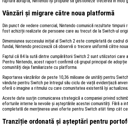
ruptură abruptă, Nintendo își propune să gestioneze trecerea în mod gra
Vânzări și migrare către noua platformă
Din punct de vedere comercial, Nintendo comunică rezultate timpurii re
fost achiziții realizate de persoane care au trecut de la Switch-ul origi
Dimensiunea succesului inițial al Switch 2 este completată de cadrul de 
fundal, Nintendo precizează că observă o trecere uniformă către noua 
Faptul că 84 la sută dintre cumpărătorii Switch 2 sunt utilizatori care 
Pentru Nintendo, acest raport confirmă că grupul principal de adopție e
comunități deja familiarizate cu platforma.
Raportarea vânzărilor de peste 10,36 milioane de unități pentru Switch 2,
vândute pentru Switch pe întregul său ciclu de viață evidențiază anver
oferă o imagine a ritmului cu care comunitatea existentă își actualizea
Aceste date susțin comunicarea strategică a companiei privind schimbar
eforturile interne la nevoile și așteptările acestei comunități. Fără a
completată de menținerea unei oferte pentru Switch atât timp cât cere
Tranziție ordonată și așteptări pentru portofo