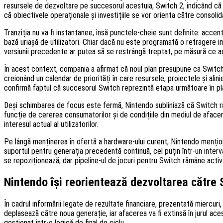
resursele de dezvoltare pe succesorul acestuia, Switch 2, indicând că n
că obiectivele operaționale și investițiile se vor orienta către consolid
Tranziția nu va fi instantanee, însă punctele-cheie sunt definite: acce
bază uriașă de utilizatori. Chiar dacă nu este programată o retragere i
versiunii precedente ar putea să se restrângă treptat, pe măsură ce ac
În acest context, compania a afirmat că noul plan presupune ca Switch 
creionând un calendar de priorități în care resursele, proiectele și ali
confirmă faptul că succesorul Switch reprezintă etapa următoare în pl
Deși schimbarea de focus este fermă, Nintendo subliniază că Switch ră
funcție de cererea consumatorilor și de condițiile din mediul de afacer
interesul actual al utilizatorilor.
Pe lângă menținerea în ofertă a hardware-ului curent, Nintendo mențion
suportul pentru generația precedentă continuă, cel puțin într-un interval
se repoziționează, dar pipeline-ul de jocuri pentru Switch rămâne acti
Nintendo își reorientează dezvoltarea către 
În cadrul informării legate de rezultate financiare, prezentată miercur
deplasează către noua generație, iar afacerea va fi extinsă în jurul ac
gestionat într-o logică de final de ciclu.