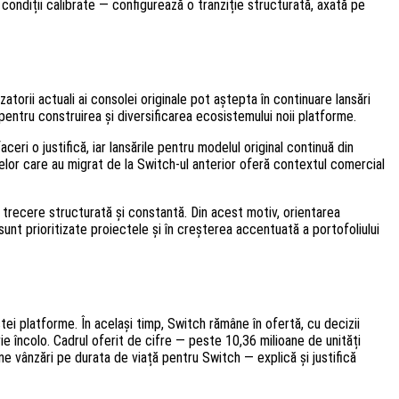
condiții calibrate — configurează o tranziție structurată, axată pe
torii actuali ai consolei originale pot aștepta în continuare lansări
pentru construirea și diversificarea ecosistemului noii platforme.
ri o justifică, iar lansările pentru modelul original continuă din
 celor care au migrat de la Switch-ul anterior oferă contextul comercial
 trecere structurată și constantă. Din acest motiv, orientarea
nt prioritizate proiectele și în creșterea accentuată a portofoliului
tei platforme. În același timp, Switch rămâne în ofertă, cu decizii
ie încolo. Cadrul oferit de cifre — peste 10,36 milioane de unități
ane vânzări pe durata de viață pentru Switch — explică și justifică