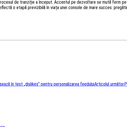
ocesul de tranziție a început. Accentul pe dezvoltare se mută ferm pe S
flectă o etapă previzibilă în viața unei console de mare succes: pregăti
nsează în test „dislikes” pentru personalizarea feedului
Articolul următor
P