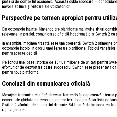
piață și de contextul economic. Această dublă abordare — consolidarea 
nevoile actuale și viitoare ale utilizatorilor.
Perspective pe termen apropiat pentru utiliza
Din octombrie înainte, Nintendo are planificate mai multe titluri consid
relevante. În paralel, comunicarea oficială încadrează clar Switch 2 ca
În ansamblu, imaginea trasată este una coerentă: Switch 2 primește prior
octombrie încolo, în cadrul unei ferestre planificate. Tabloul vânzărilo
pentru aceste decizii.
Pe fondul unei baze istorice de 154,01 milioane de unități pentru Switc
eforturilor de dezvoltare către succesorul Switch este prezentată ca u
pentru noua platformă.
Concluzii din comunicarea oficială
Mesajele transmise clarifică direcția: Nintendo își deplasează atenția p
comerciale ghidate de cerere și de contextul de piață, iar lista de lans
Switch 2 vândute de la debutul din iunie, 84 la sută dintre acestea fiind
repoziționarea.