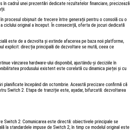
s în cadrul unei prezentări dedicate rezultatelor financiare, precizează
ii.
 în procesul obișnuit de trecere între generații pentru o consolă cu o
ciclului original a început. În consecință, oferta de jocuri dedicată
cială este de a dezvolta și extinde afacerea pe baza noii platforme,
nul explicit: direcția principală de dezvoltare se mută, ceea ce
ue vânzarea hardware-ului disponibil, ajustându-și deciziile în
nibilitatea produsului existent este corelată cu dinamica pieței și cu
ări planificate începând din octombrie. Această precizare confirmă că
entru Switch 2. Etapa de tranziție este, așadar, bifurcată: dezvoltarea
tre Switch 2. Comunicarea este directă: obiectivele principale se
ală la standardele impuse de Switch 2, în timp ce modelul original este