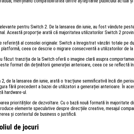
dual, menținând compatibilitatea dintre așteptările publicului actual și o
levante pentru Switch 2. De la lansarea din iunie, au fost vândute pest
nal. Această proporție arată că majoritatea utilizatorilor Switch 2 provin
referință al consolei originale: Switch a înregistrat vânzări totale pe du
platformă, ceea ce descrie o migrare consecventă a utilizatorilor de la
au făcut tranziția de la Switch oferă o imagine clară asupra comportamentu
ste format din deținătorii generației anterioare, ceea ce se reflectă în
 de la lansarea din iunie, arată o tracțiune semnificativă încă din perioa
gura fără precedent a bazei de utilizatori a generației anterioare. În ac
ză hardware-ul.
ea priorităților de dezvoltare. Cu o bază nouă formată în majoritate di
 introduce elemente speculative despre direcțiile creative, mesajul comp
rea și contextul de business o justifică.
liul de jocuri