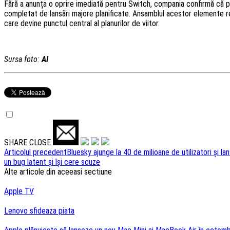
Fără a anunța o oprire imediată pentru Switch, compania confirmă că pr
completat de lansări majore planificate. Ansamblul acestor elemente re
care devine punctul central al planurilor de viitor.
Sursa foto:
AI
SHARE
CLOSE
Navigare
Articolul precedent
Bluesky ajunge la 40 de milioane de utilizatori și la
un bug latent și își cere scuze
articole
Alte articole din aceeasi sectiune
Apple TV
Lenovo sfideaza piata