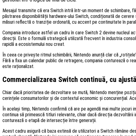
Mesajul transmite că era Switch intră într-un moment de schimbare, fă
păstrarea disponibilității hardware-ului Switch, condiționată de cerer
măsuri reflectă o tranziție ordonată, cu accent pe continuitate în para
Compania introduce astfel un cadru în care Switch 2 devine nucleul activi
direcții. Este o formulă strategică utilizată frecvent în industria conso
rapidă a ecosistemului nou creat.
În ceea ce privește ritmul schimbării, Nintendo anunță clar că „rotițele
Fără a fixa un calendar public de retragere, compania conturează o real
este raționalizat.
Commercializarea Switch continuă, cu ajustăr
Chiar dacă prioritatea de dezvoltare se mută, Nintendo menține poziția 
cerințele consumatorilor și de contextul economic și concurențial. Acea
În același timp, Nintendo confirmă că are pe agendă mai multe jocuri im
continua să primească titluri relevante, chiar dacă direcția dezvoltări
conturează o etapă de intersecție între generații.
Acest cadru asigură că baza extinsă de utilizatori a Switch rămâne deser