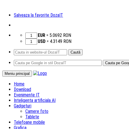
Salveaza la favorite DozaIT
EUR
=
5.0692
RON
USD
=
4.3149
RON
Caută
după:
Sari
Meniu principal
la
Home
conținut
Download
Evenimente IT
Inteligenta artificiala AI
Gadgeturi
Camere foto
Tablete
Telefoane mobile
Grafica