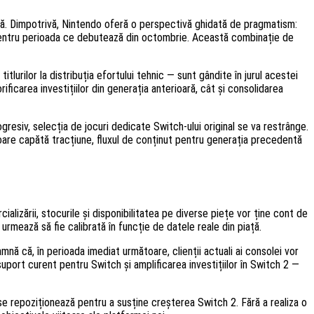
olă. Dimpotrivă, Nintendo oferă o perspectivă ghidată de pragmatism:
e pentru perioada ce debutează din octombrie. Această combinație de
lurilor la distribuția efortului tehnic — sunt gândite în jurul acestei
ificarea investițiilor din generația anterioară, cât și consolidarea
gresiv, selecția de jocuri dedicate Switch-ului original se va restrânge.
soare capătă tracțiune, fluxul de conținut pentru generația precedentă
lizării, stocurile și disponibilitatea pe diverse piețe vor ține cont de
rmează să fie calibrată în funcție de datele reale din piață.
nă că, în perioada imediat următoare, clienții actuali ai consolei vor
uport curent pentru Switch și amplificarea investițiilor în Switch 2 —
 se repoziționează pentru a susține creșterea Switch 2. Fără a realiza o