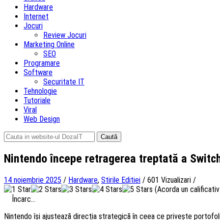
Hardware
Internet
Jocuri
Review Jocuri
Marketing Online
SEO
Programare
Software
Securitate IT
Tehnologie
Tutoriale
Viral
Web Design
Caută
după:
Nintendo începe retragerea treptată a Switch
14 noiembrie 2025
/
Hardware
,
Stirile Editiei
/
601 Vizualizari
/
(Acorda un calificativ 
Încarc...
Nintendo își ajustează direcția strategică în ceea ce privește portofoli