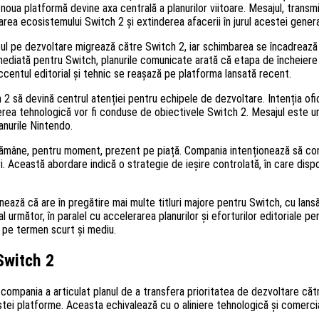
oua platformă devine axa centrală a planurilor viitoare. Mesajul, transmi
area ecosistemului Switch 2 și extinderea afacerii în jurul acestei generaț
ntul pe dezvoltare migrează către Switch 2, iar schimbarea se încadrează
mediată pentru Switch, planurile comunicate arată că etapa de încheiere a 
centul editorial și tehnic se reașază pe platforma lansată recent.
2 să devină centrul atenției pentru echipele de dezvoltare. Intenția ofi
nierea tehnologică vor fi conduse de obiectivele Switch 2. Mesajul este u
anurile Nintendo.
mâne, pentru moment, prezent pe piață. Compania intenționează să contin
i. Această abordare indică o strategie de ieșire controlată, în care dispo
ează că are în pregătire mai multe titluri majore pentru Switch, cu lans
 următor, în paralel cu accelerarea planurilor și eforturilor editoriale p
v pe termen scurt și mediu.
Switch 2
i, compania a articulat planul de a transfera prioritatea de dezvoltare că
estei platforme. Aceasta echivalează cu o aliniere tehnologică și comerci