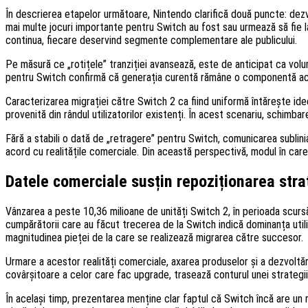
În descrierea etapelor următoare, Nintendo clarifică două puncte: dezvo
mai multe jocuri importante pentru Switch au fost sau urmează să fie l
continua, fiecare deservind segmente complementare ale publicului.
Pe măsură ce „rotițele” tranziției avansează, este de anticipat ca volum
pentru Switch confirmă că generația curentă rămâne o componentă activă 
Caracterizarea migrației către Switch 2 ca fiind uniformă întărește id
provenită din rândul utilizatorilor existenți. În acest scenariu, schimb
Fără a stabili o dată de „retragere” pentru Switch, comunicarea subliniază
acord cu realitățile comerciale. Din această perspectivă, modul în care
Datele comerciale susțin repoziționarea stra
Vânzarea a peste 10,36 milioane de unități Switch 2, în perioada scursă 
cumpărătorii care au făcut trecerea de la Switch indică dominanța utili
magnitudinea pieței de la care se realizează migrarea către succesor.
Urmare a acestor realități comerciale, axarea produselor și a dezvoltă
covârșitoare a celor care fac upgrade, trasează conturul unei strategii p
În același timp, prezentarea menține clar faptul că Switch încă are un r