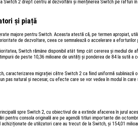
Switch 2 drept centru al dezvoltării și menținerea Switch pe rafturi în 
tori și piață
erate majore pentru Switch. Aceasta atestă că, pe termen apropiat, utiliza
 prioritate de dezvoltare, ceea ce semnalează o accelerare a eforturilor 
itatea, Switch rămâne disponibil atât timp cât cererea și mediul de aface
r timpurii de peste 10,36 milioane de unități și ponderea de 84 la sută a
h, caracterizarea migrației către Switch 2 ca fiind uniformă subliniază o
n pas natural și necesar, cu efecte care se vor vedea în modul în care su
rincipală spre Switch 2, cu obiectivul de a extinde afacerea în jurul aces
ări pentru consola originală are pe agendă titluri importante din octombr
 achiziționate de utilizatori care au trecut de la Switch, și 154,01 milio