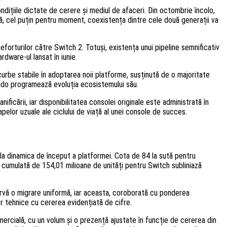
dițiile dictate de cerere și mediul de afaceri. Din octombrie încolo,
că, cel puțin pentru moment, coexistența dintre cele două generații va
eforturilor către Switch 2. Totuși, existența unui pipeline semnificativ
dware-ul lansat în iunie.
urbe stabile în adoptarea noii platforme, susținută de o majoritate
tendo programează evoluția ecosistemului său.
nificării, iar disponibilitatea consolei originale este administrată în
elor uzuale ale ciclului de viață al unei console de succes.
e la dinamica de început a platformei. Cota de 84 la sută pentru
a cumulată de 154,01 milioane de unități pentru Switch subliniază
ervă o migrare uniformă, iar aceasta, coroborată cu ponderea
lor tehnice cu cererea evidențiată de cifre.
omercială, cu un volum și o prezență ajustate în funcție de cererea din