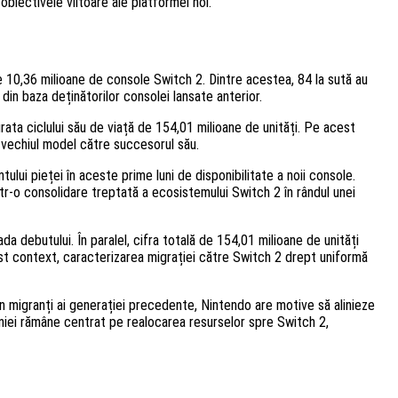
biectivele viitoare ale platformei noi.
e 10,36 milioane de console Switch 2. Dintre acestea, 84 la sută au
 din baza deținătorilor consolei lansate anterior.
rata ciclului său de viață de 154,01 milioane de unități. Pe acest
 vechiul model către succesorul său.
lui pieței în aceste prime luni de disponibilitate a noii console.
tr-o consolidare treptată a ecosistemului Switch 2 în rândul unei
da debutului. În paralel, cifra totală de 154,01 milioane de unități
est context, caracterizarea migrației către Switch 2 drept uniformă
n migranți ai generației precedente, Nintendo are motive să alinieze
aniei rămâne centrat pe realocarea resurselor spre Switch 2,