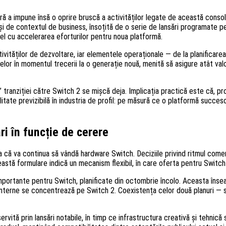
ră a impune însă o oprire bruscă a activităților legate de această cons
e și de contextul de business, însoțită de o serie de lansări programat
lel cu accelerarea eforturilor pentru noua platformă.
tăților de dezvoltare, iar elementele operaționale — de la planificarea tit
lelor în momentul trecerii la o generație nouă, menită să asigure atât valor
” tranziției către Switch 2 se mișcă deja. Implicația practică este că, pro
itate previzibilă în industria de profil: pe măsură ce o platformă succe
i în funcție de cerere
că va continua să vândă hardware Switch. Deciziile privind ritmul comercia
stă formulare indică un mecanism flexibil, în care oferta pentru Switch u
portante pentru Switch, planificate din octombrie încolo. Aceasta înseam
i interne se concentrează pe Switch 2. Coexistența celor două planuri — s
vită prin lansări notabile, în timp ce infrastructura creativă și tehnică