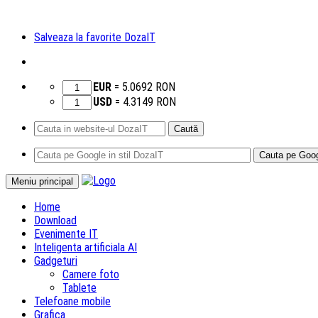
Salveaza la favorite DozaIT
EUR
=
5.0692
RON
USD
=
4.3149
RON
Caută
după:
Sari
Meniu principal
la
Home
conținut
Download
Evenimente IT
Inteligenta artificiala AI
Gadgeturi
Camere foto
Tablete
Telefoane mobile
Grafica