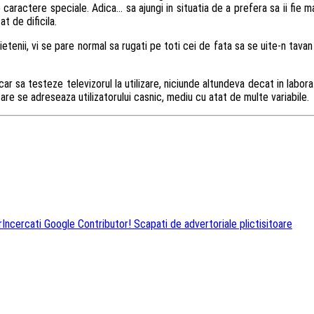
te caractere speciale. Adica… sa ajungi in situatia de a prefera sa ii fie m
t de dificila.
rietenii, vi se pare normal sa rugati pe toti cei de fata sa se uite-n tav
sa testeze televizorul la utilizare, niciunde altundeva decat in labora
care se adreseaza utilizatorului casnic, mediu cu atat de multe variabile.
r
Incercati Google Contributor! Scapati de advertoriale plictisitoare