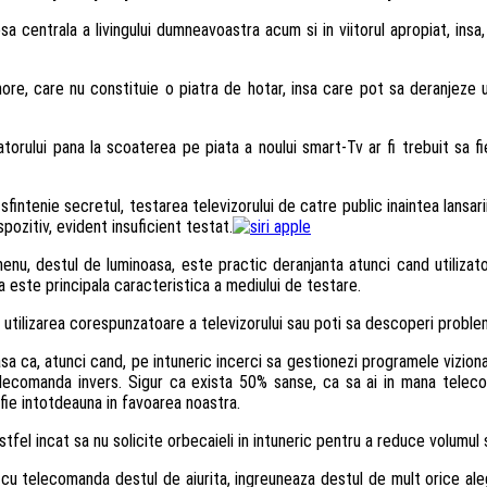
centrala a livingului dumneavoastra acum si in viitorul apropiat, insa, 
re, care nu constituie o piatra de hotar, insa care pot sa deranjeze ut
atorului pana la scoaterea pe piata a noului smart-Tv ar fi trebuit sa 
intenie secretul, testarea televizorului de catre public inaintea lansari
spozitiv, evident insuficient testat.
nu, destul de luminoasa, este practic deranjanta atunci cand utilizato
a este principala caracteristica a mediului de testare.
 utilizarea corespunzatoare a televizorului sau poti sa descoperi problem
a ca, atunci cand, pe intuneric incerci sa gestionezi programele viziona
tii telecomanda invers. Sigur ca exista 50% sanse, ca sa ai in mana tel
 fie intotdeauna in favoarea noastra.
astfel incat sa nu solicite orbecaieli in intuneric pentru a reduce volumu
tie cu telecomanda destul de aiurita, ingreuneaza destul de mult orice al