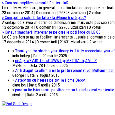
»
Cum pot amplifica semnalul Router-ului?
Un router wireless are, in general, o arie limitata de acoperire, cu toa
23 octombrie 2014 | 0 comentarii | 26823 vizualizari | 2 voturi
»
Cum pot sa schimb tastatura la iPhone 6 si 6 plus?
Avantajul de a avea un ecran de dimensiuni mai mari, este pus sub semnul 
13 octombrie 2014 | 0 comentarii | 22768 vizualizari | 0 voturi
»
Cateva smecherii interesante pe care le poti face cu LG G3
Lg G3 are foarte multe facilitati interesante , uzuale si comune si celorl
17 decembrie 2014 | 0 comentarii | 21631 vizualizari | 2 voturi
»
Thank you for sharing your thoughts. I truly appreciate your ef
indo bokep | Data: 20 martie 2025
»
oeAgk WEVJStLs rsF UWW byqMZT lIZt fqAMhLZ
MyName | Data: 28 februarie 2025
»
Ar fi dragut sa aflam si niste preturi orientative. Multumim pentr
George | Data: 9 august 2018
»
Asteptam cu interes pe toti la Home Depot,
olaru ion | Data: 5 aprilie 2015
»
pare sa fie interesant. pe viitor am sa il studiez mai cu atentie.
nicolae | Data: 2 aprilie 2015