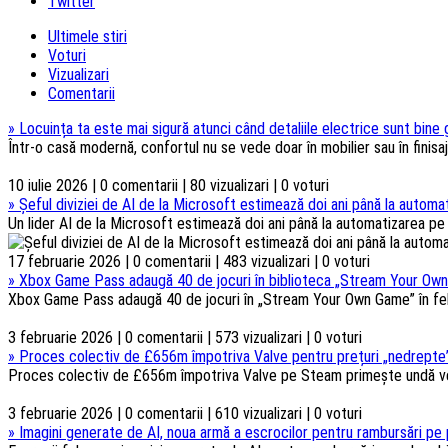
Twitter
Ultimele stiri
Voturi
Vizualizari
Comentarii
»
Locuința ta este mai sigură atunci când detaliile electrice sunt bine
Într-o casă modernă, confortul nu se vede doar în mobilier sau în finisaje
10 iulie 2026 | 0 comentarii | 80 vizualizari | 0 voturi
»
Șeful diviziei de AI de la Microsoft estimează doi ani până la automat
Un lider AI de la Microsoft estimează doi ani până la automatizarea pe s
17 februarie 2026 | 0 comentarii | 483 vizualizari | 0 voturi
»
Xbox Game Pass adaugă 40 de jocuri în biblioteca „Stream Your Own
Xbox Game Pass adaugă 40 de jocuri în „Stream Your Own Game” în febru
3 februarie 2026 | 0 comentarii | 573 vizualizari | 0 voturi
»
Proces colectiv de £656m împotriva Valve pentru prețuri „nedrepte”
Proces colectiv de £656m împotriva Valve pe Steam primește undă verd
3 februarie 2026 | 0 comentarii | 610 vizualizari | 0 voturi
»
Imagini generate de AI, noua armă a escrocilor pentru rambursări pe 