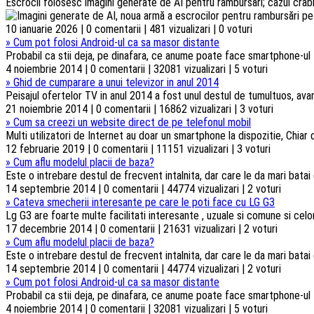
Escrocii folosesc imagini generate de AI pentru rambursări; cazul crabi
10 ianuarie 2026 | 0 comentarii | 481 vizualizari | 0 voturi
»
Cum pot folosi Android-ul ca sa masor distante
Probabil ca stii deja, pe dinafara, ce anume poate face smartphone-ul t
4 noiembrie 2014 | 0 comentarii | 32081 vizualizari | 5 voturi
»
Ghid de cumparare a unui televizor in anul 2014
Peisajul ofertelor TV in anul 2014 a fost unul destul de tumultuos, ava
21 noiembrie 2014 | 0 comentarii | 16862 vizualizari | 3 voturi
»
Cum sa creezi un website direct de pe telefonul mobil
Multi utilizatori de Internet au doar un smartphone la dispozitie, Chiar d
12 februarie 2019 | 0 comentarii | 11151 vizualizari | 3 voturi
»
Cum aflu modelul placii de baza?
Este o intrebare destul de frecvent intalnita, dar care le da mari batai
14 septembrie 2014 | 0 comentarii | 44774 vizualizari | 2 voturi
»
Cateva smecherii interesante pe care le poti face cu LG G3
Lg G3 are foarte multe facilitati interesante , uzuale si comune si celorl
17 decembrie 2014 | 0 comentarii | 21631 vizualizari | 2 voturi
»
Cum aflu modelul placii de baza?
Este o intrebare destul de frecvent intalnita, dar care le da mari batai
14 septembrie 2014 | 0 comentarii | 44774 vizualizari | 2 voturi
»
Cum pot folosi Android-ul ca sa masor distante
Probabil ca stii deja, pe dinafara, ce anume poate face smartphone-ul t
4 noiembrie 2014 | 0 comentarii | 32081 vizualizari | 5 voturi