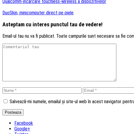
Qualcomm-incarcare touchless-wireless a dispozitivelor
DuoSkin, minicomputer direct pe piele
Asteptam cu interes punctul tau de vedere!
Email-ul tau nu va fi publicat. Toate campurile sunt necesare sa fie co
Salvează-mi numele, emailul și site-ul web în acest navigator pent
Facebook
Google+