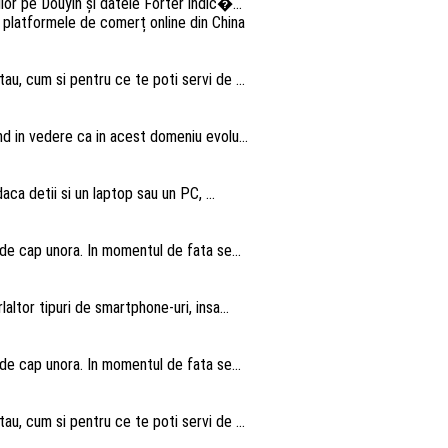
lor pe Douyin și datele Forter indic�...
au, cum si pentru ce te poti servi de ...
nd in vedere ca in acest domeniu evolu...
aca detii si un laptop sau un PC, ...
 de cap unora. In momentul de fata se...
altor tipuri de smartphone-uri, insa...
 de cap unora. In momentul de fata se...
au, cum si pentru ce te poti servi de ...