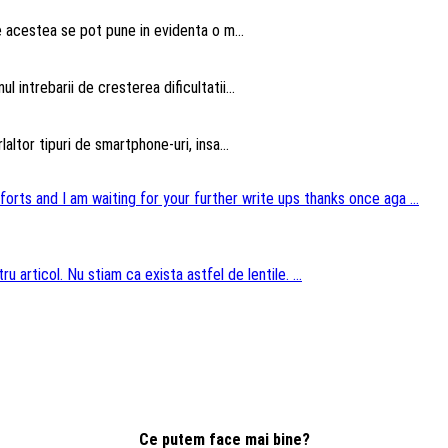
te acestea se pot pune in evidenta o m...
intrebarii de cresterea dificultatii...
altor tipuri de smartphone-uri, insa...
forts and I am waiting for your further write ups thanks once aga ...
u articol. Nu stiam ca exista astfel de lentile. ...
Ce putem face mai bine?