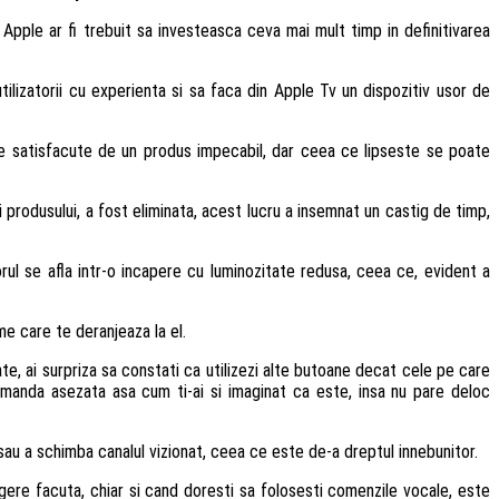
Apple ar fi trebuit sa investeasca ceva mai mult timp in definitivarea
ilizatorii cu experienta si sa faca din Apple Tv un dispozitiv usor de
fie satisfacute de un produs impecabil, dar ceea ce lipseste se poate
i produsului, a fost eliminata, acest lucru a insemnat un castig de timp,
rul se afla intr-o incapere cu luminozitate redusa, ceea ce, evident a
e care te deranjeaza la el.
te, ai surpriza sa constati ca utilizezi alte butoane decat cele pe care
ecomanda asezata asa cum ti-ai si imaginat ca este, insa nu pare deloc
l sau a schimba canalul vizionat, ceea ce este de-a dreptul innebunitor.
egere facuta, chiar si cand doresti sa folosesti comenzile vocale, este