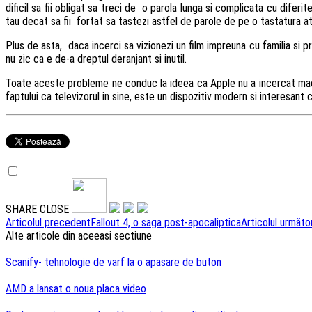
dificil sa fii obligat sa treci de o parola lunga si complicata cu diferi
tau decat sa fii fortat sa tastezi astfel de parole de pe o tastatura ata
Plus de asta, daca incerci sa vizionezi un film impreuna cu familia si p
nu zic ca e de-a dreptul deranjant si inutil.
Toate aceste probleme ne conduc la ideea ca Apple nu a incercat macar 
faptului ca televizorul in sine, este un dispozitiv modern si interesant 
SHARE
CLOSE
Navigare
Articolul precedent
Fallout 4, o saga post-apocaliptica
Articolul următo
Alte articole din aceeasi sectiune
articole
Scanify- tehnologie de varf la o apasare de buton
AMD a lansat o noua placa video