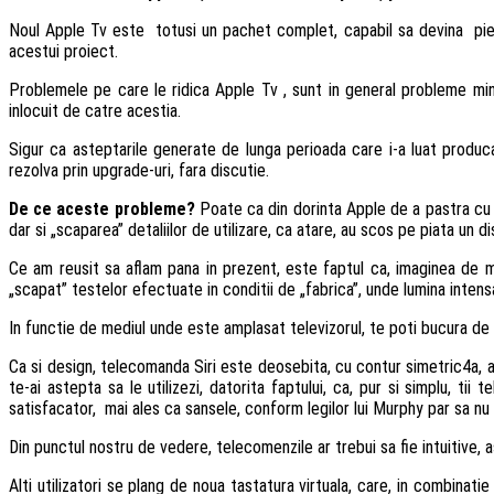
Noul Apple Tv este totusi un pachet complet, capabil sa devina piesa 
acestui proiect.
Problemele pe care le ridica Apple Tv , sunt in general probleme mino
inlocuit de catre acestia.
Sigur ca asteptarile generate de lunga perioada care i-a luat produc
rezolva prin upgrade-uri, fara discutie.
De ce aceste probleme?
Poate ca din dorinta Apple de a pastra cu sf
dar si „scaparea” detaliilor de utilizare, ca atare, au scos pe piata un di
Ce am reusit sa aflam pana in prezent, este faptul ca, imaginea de me
„scapat” testelor efectuate in conditii de „fabrica”, unde lumina intens
In functie de mediul unde este amplasat televizorul, te poti bucura de
Ca si design, telecomanda Siri este deosebita, cu contur simetric4a, as
te-ai astepta sa le utilizezi, datorita faptului, ca, pur si simplu, 
satisfacator, mai ales ca sansele, conform legilor lui Murphy par sa nu
Din punctul nostru de vedere, telecomenzile ar trebui sa fie intuitive, 
Alti utilizatori se plang de noua tastatura virtuala, care, in combina