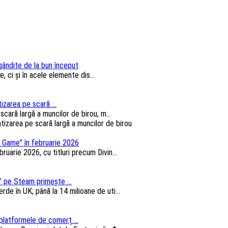
 gândite de la bun început
, ci și în acele elemente dis...
izarea pe scară ...
cară largă a muncilor de birou, m...
 Game” în februarie 2026
arie 2026, cu titluri precum Divin...
 pe Steam primește ...
e în UK; până la 14 milioane de uti...
platformele de comerț ...