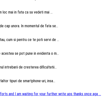
n loc mai in fata ca sa vedeti mai ...
 de cap unora. In momentul de fata se...
au, cum si pentru ce te poti servi de ...
te acestea se pot pune in evidenta o m...
intrebarii de cresterea dificultatii...
altor tipuri de smartphone-uri, insa...
forts and I am waiting for your further write ups thanks once aga ...