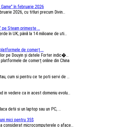
 Game” în februarie 2026
arie 2026, cu titluri precum Divin...
 pe Steam primește ...
e în UK; până la 14 milioane de uti...
platformele de comerț ...
lor pe Douyin și datele Forter indic�...
au, cum si pentru ce te poti servi de ...
nd in vedere ca in acest domeniu evolu...
aca detii si un laptop sau un PC, ...
uni mici pentru 35$
u a considerat microcomputerele o aface...