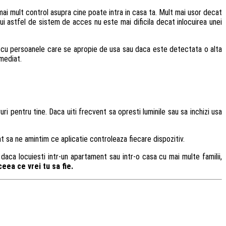
 mai mult control asupra cine poate intra in casa ta. Mult mai usor decat
nui astfel de sistem de acces nu este mai dificila decat inlocuirea unei
nile cu persoanele care se apropie de usa sau daca este detectata o alta
imediat.
i pentru tine. Daca uiti frecvent sa opresti luminile sau sa inchizi usa
t sa ne amintim ce aplicatie controleaza fiecare dispozitiv.
 daca locuiesti intr-un apartament sau intr-o casa cu mai multe familii,
ceea ce vrei tu sa fie.