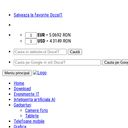
Salveaza la favorite DozaIT
EUR
=
5.0692
RON
USD
=
4.3149
RON
Caută
după:
Sari
Meniu principal
la
Home
conținut
Download
Evenimente IT
Inteligenta artificiala AI
Gadgeturi
Camere foto
Tablete
Telefoane mobile
Grafica