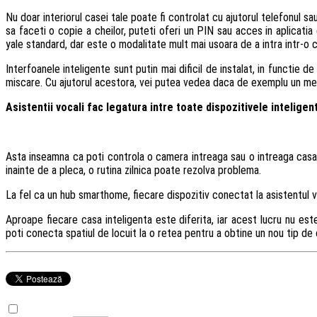
Nu doar interiorul casei tale poate fi controlat cu ajutorul telefonul s
sa faceti o copie a cheilor, puteti oferi un PIN sau acces in aplicatia
yale standard, dar este o modalitate mult mai usoara de a intra intr-o c
Interfoanele inteligente sunt putin mai dificil de instalat, in functie
miscare. Cu ajutorul acestora, vei putea vedea daca de exemplu un membru
Asistentii vocali fac legatura intre toate dispozitivele inteligen
Asta inseamna ca poti controla o camera intreaga sau o intreaga casa – 
inainte de a pleca, o rutina zilnica poate rezolva problema.
La fel ca un hub smarthome, fiecare dispozitiv conectat la asistentul v
Aproape fiecare casa inteligenta este diferita, iar acest lucru nu este
poti conecta spatiul de locuit la o retea pentru a obtine un nou tip de