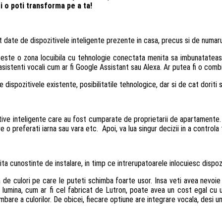
i o poti transforma pe a ta!
nt date de dispozitivele inteligente prezente in casa, precus si de numar
a este o zona locuibila cu tehnologie conectata menita sa imbunatateas
au asistenti vocali cum ar fi Google Assistant sau Alexa. Ar putea fi o co
ispozitivele existente, posibilitatile tehnologice, dar si de cat doriti sa
tive inteligente care au fost cumparate de proprietarii de apartamente. Cu
o preferati iarna sau vara etc. Apoi, va lua singur decizii in a control
ta cunostinte de instalare, in timp ce intrerupatoarele inlocuiesc dispoz
a de culori pe care le puteti schimba foarte usor. Insa veti avea nevoie
lumina, cum ar fi cel fabricat de Lutron, poate avea un cost egal cu u
imbare a culorilor. De obicei, fiecare optiune are integrare vocala, desi 