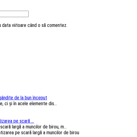
ru data viitoare când o să comentez.
 gândite de la bun început
, ci și în acele elemente dis...
izarea pe scară ...
cară largă a muncilor de birou, m...