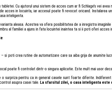
au tabletei. Cu ajutorul unui sistem de acces cum ar fi Schlage’s vei avea
 de acces in locuinta, iar accesul poate fi revocat oricand. Instalarea u
asa inteligenta.
 de varianta aleasa. Acestea va ofera posibilitatea de a inregistra imagi
 al familiei a ajuns in fata locuintei inaintea ta si ii poti oferi acces 
te
si poti crea rutine de automatizare care sa aiba grija de anumite lucrur
ocal poate fi controlat dintr-o singura aplicatie. Este mult mai usor deca
 o surpriza pentru ca in general casele sunt foarte diferite. Indiferent
 control asupra casei tale.
La sfarsitul zilei, o casa inteligenta este 