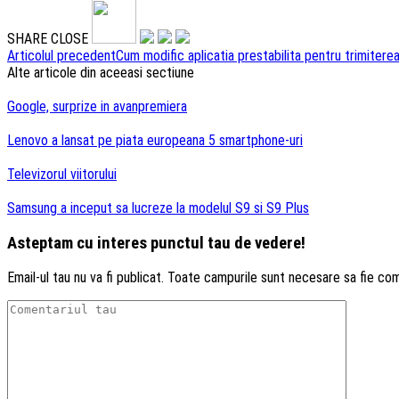
SHARE
CLOSE
Navigare
Articolul precedent
Cum modific aplicatia prestabilita pentru trimiter
Alte articole din aceeasi sectiune
articole
Google, surprize in avanpremiera
Lenovo a lansat pe piata europeana 5 smartphone-uri
Televizorul viitorului
Samsung a inceput sa lucreze la modelul S9 si S9 Plus
Asteptam cu interes punctul tau de vedere!
Email-ul tau nu va fi publicat. Toate campurile sunt necesare sa fie co