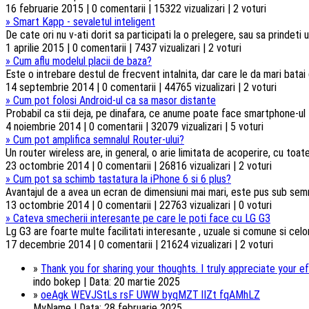
16 februarie 2015 | 0 comentarii | 15322 vizualizari | 2 voturi
»
Smart Kapp - sevaletul inteligent
De cate ori nu v-ati dorit sa participati la o prelegere, sau sa prindeti u
1 aprilie 2015 | 0 comentarii | 7437 vizualizari | 2 voturi
»
Cum aflu modelul placii de baza?
Este o intrebare destul de frecvent intalnita, dar care le da mari batai
14 septembrie 2014 | 0 comentarii | 44765 vizualizari | 2 voturi
»
Cum pot folosi Android-ul ca sa masor distante
Probabil ca stii deja, pe dinafara, ce anume poate face smartphone-ul t
4 noiembrie 2014 | 0 comentarii | 32079 vizualizari | 5 voturi
»
Cum pot amplifica semnalul Router-ului?
Un router wireless are, in general, o arie limitata de acoperire, cu toa
23 octombrie 2014 | 0 comentarii | 26816 vizualizari | 2 voturi
»
Cum pot sa schimb tastatura la iPhone 6 si 6 plus?
Avantajul de a avea un ecran de dimensiuni mai mari, este pus sub semnul 
13 octombrie 2014 | 0 comentarii | 22763 vizualizari | 0 voturi
»
Cateva smecherii interesante pe care le poti face cu LG G3
Lg G3 are foarte multe facilitati interesante , uzuale si comune si celorl
17 decembrie 2014 | 0 comentarii | 21624 vizualizari | 2 voturi
»
Thank you for sharing your thoughts. I truly appreciate your ef
indo bokep | Data: 20 martie 2025
»
oeAgk WEVJStLs rsF UWW byqMZT lIZt fqAMhLZ
MyName | Data: 28 februarie 2025