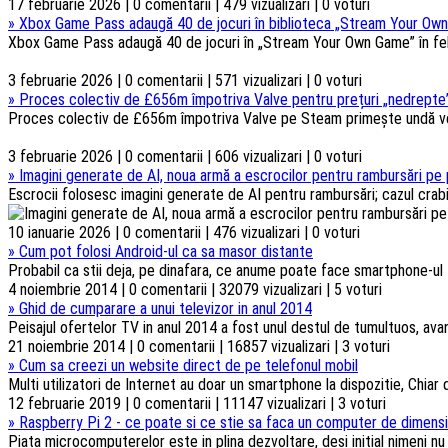
17 februarie 2026 | 0 comentarii | 479 vizualizari | 0 voturi
»
Xbox Game Pass adaugă 40 de jocuri în biblioteca „Stream Your Own
Xbox Game Pass adaugă 40 de jocuri în „Stream Your Own Game” în febru
3 februarie 2026 | 0 comentarii | 571 vizualizari | 0 voturi
»
Proces colectiv de £656m împotriva Valve pentru prețuri „nedrepte”
Proces colectiv de £656m împotriva Valve pe Steam primește undă verd
3 februarie 2026 | 0 comentarii | 606 vizualizari | 0 voturi
»
Imagini generate de AI, noua armă a escrocilor pentru rambursări pe 
Escrocii folosesc imagini generate de AI pentru rambursări; cazul crabi
10 ianuarie 2026 | 0 comentarii | 476 vizualizari | 0 voturi
»
Cum pot folosi Android-ul ca sa masor distante
Probabil ca stii deja, pe dinafara, ce anume poate face smartphone-ul t
4 noiembrie 2014 | 0 comentarii | 32079 vizualizari | 5 voturi
»
Ghid de cumparare a unui televizor in anul 2014
Peisajul ofertelor TV in anul 2014 a fost unul destul de tumultuos, ava
21 noiembrie 2014 | 0 comentarii | 16857 vizualizari | 3 voturi
»
Cum sa creezi un website direct de pe telefonul mobil
Multi utilizatori de Internet au doar un smartphone la dispozitie, Chiar d
12 februarie 2019 | 0 comentarii | 11147 vizualizari | 3 voturi
»
Raspberry Pi 2 - ce poate si ce stie sa faca un computer de dimensi
Piata microcomputerelor este in plina dezvoltare, desi initial nimeni n