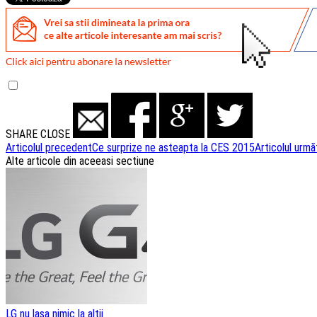
SHARE
CLOSE
Navigare
Articolul precedent
Ce surprize ne asteapta la CES 2015
Articolul urmă
Alte articole din aceeasi sectiune
articole
LG nu lasa nimic la altii