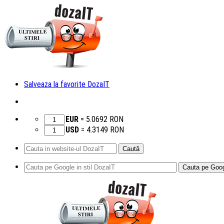
Salveaza la favorite DozaIT
EUR
=
5.0692
RON
USD
=
4.3149
RON
Caută
după:
Sari
la
conținut