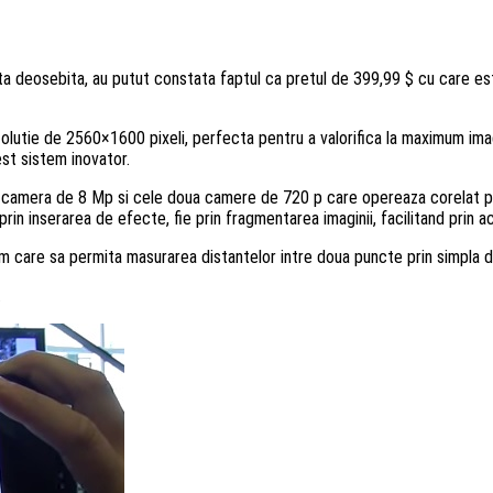
 deosebita, au putut constata faptul ca pretul de 399,99 $ cu care este
olutie de 2560×1600 pixeli, perfecta pentru a valorifica la maximum ima
est sistem inovator.
camera de 8 Mp si cele doua camere de 720 p care opereaza corelat pentr
 prin inserarea de efecte, fie prin fragmentarea imaginii, facilitand prin 
ram care sa permita masurarea distantelor intre doua puncte prin simpla 
.