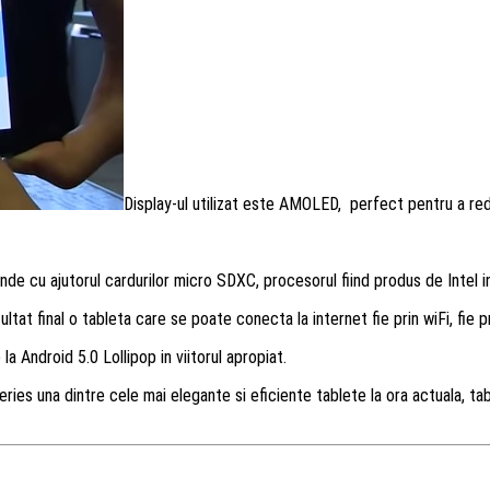
Display-ul utilizat este AMOLED, perfect pentru a reda 
de cu ajutorul cardurilor micro SDXC, procesorul fiind produs de Intel
ultat final o tableta care se poate conecta la internet fie prin wiFi, fie p
 Android 5.0 Lollipop in viitorul apropiat.
ies una dintre cele mai elegante si eficiente tablete la ora actuala, ta