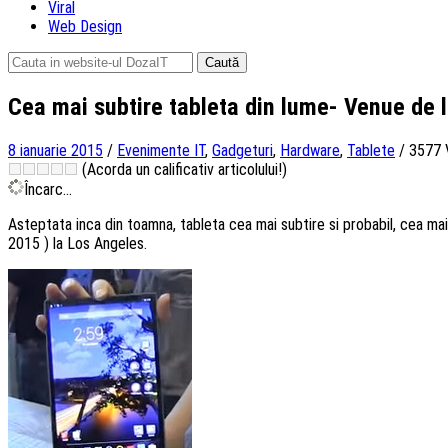
Viral
Web Design
Caută
după:
Cea mai subtire tableta din lume- Venue de l
8 ianuarie 2015
/
Evenimente IT
,
Gadgeturi
,
Hardware
,
Tablete
/
3577 V
(Acorda un calificativ articolului!)
Încarc...
Asteptata inca din toamna, tableta cea mai subtire si probabil, cea mai
2015 ) la Los Angeles.