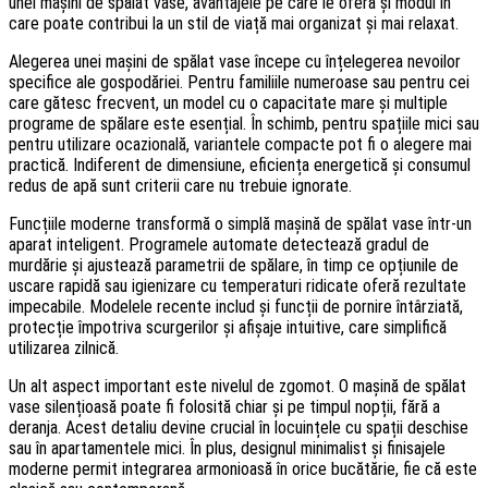
unei mașini de spălat vase, avantajele pe care le oferă și modul în
care poate contribui la un stil de viață mai organizat și mai relaxat.
Alegerea unei mașini de spălat vase începe cu înțelegerea nevoilor
specifice ale gospodăriei. Pentru familiile numeroase sau pentru cei
care gătesc frecvent, un model cu o capacitate mare și multiple
programe de spălare este esențial. În schimb, pentru spațiile mici sau
pentru utilizare ocazională, variantele compacte pot fi o alegere mai
practică. Indiferent de dimensiune, eficiența energetică și consumul
redus de apă sunt criterii care nu trebuie ignorate.
Funcțiile moderne transformă o simplă mașină de spălat vase într-un
aparat inteligent. Programele automate detectează gradul de
murdărie și ajustează parametrii de spălare, în timp ce opțiunile de
uscare rapidă sau igienizare cu temperaturi ridicate oferă rezultate
impecabile. Modelele recente includ și funcții de pornire întârziată,
protecție împotriva scurgerilor și afișaje intuitive, care simplifică
utilizarea zilnică.
Un alt aspect important este nivelul de zgomot. O mașină de spălat
vase silențioasă poate fi folosită chiar și pe timpul nopții, fără a
deranja. Acest detaliu devine crucial în locuințele cu spații deschise
sau în apartamentele mici. În plus, designul minimalist și finisajele
moderne permit integrarea armonioasă în orice bucătărie, fie că este