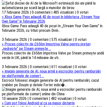
17 februarie 2026 | 0 comentarii | 485 vizualizari | 0 voturi
»
Xbox Game Pass adaugă 40 de jocuri în biblioteca „Stream Your
Own Game” în februarie 2026
Xbox Game Pass adaugă 40 de jocuri în „Stream Your Own Game” în
februarie 2026, cu titluri precum Divin...
3 februarie 2026 | 0 comentarii | 575 vizualizari | 0 voturi
»
Proces colectiv de £656m împotriva Valve pentru prețuri
„nedrepte” pe Steam primește ...
Proces colectiv de £656m împotriva Valve pe Steam primește undă
verde în UK; până la 14 milioane de uti...
3 februarie 2026 | 0 comentarii | 611 vizualizari | 0 voturi
»
Imagini generate de AI, noua armă a escrocilor pentru rambursări
pe platformele de comerț ...
Escrocii folosesc imagini generate de AI pentru rambursări; cazul
crabilor pe Douyin și datele Forter indic�...
10 ianuarie 2026 | 0 comentarii | 482 vizualizari | 0 voturi
»
Cum pot folosi Android-ul ca sa masor distante