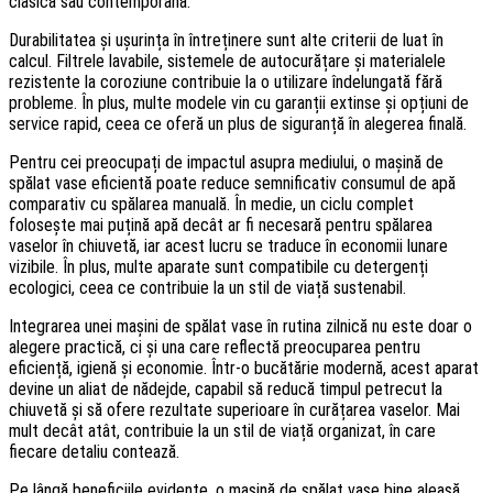
clasică sau contemporană.
Durabilitatea și ușurința în întreținere sunt alte criterii de luat în
calcul. Filtrele lavabile, sistemele de autocurățare și materialele
rezistente la coroziune contribuie la o utilizare îndelungată fără
probleme. În plus, multe modele vin cu garanții extinse și opțiuni de
service rapid, ceea ce oferă un plus de siguranță în alegerea finală.
Pentru cei preocupați de impactul asupra mediului, o mașină de
spălat vase eficientă poate reduce semnificativ consumul de apă
comparativ cu spălarea manuală. În medie, un ciclu complet
folosește mai puțină apă decât ar fi necesară pentru spălarea
vaselor în chiuvetă, iar acest lucru se traduce în economii lunare
vizibile. În plus, multe aparate sunt compatibile cu detergenți
ecologici, ceea ce contribuie la un stil de viață sustenabil.
Integrarea unei mașini de spălat vase în rutina zilnică nu este doar o
alegere practică, ci și una care reflectă preocuparea pentru
eficiență, igienă și economie. Într-o bucătărie modernă, acest aparat
devine un aliat de nădejde, capabil să reducă timpul petrecut la
chiuvetă și să ofere rezultate superioare în curățarea vaselor. Mai
mult decât atât, contribuie la un stil de viață organizat, în care
fiecare detaliu contează.
Pe lângă beneficiile evidente, o mașină de spălat vase bine aleasă