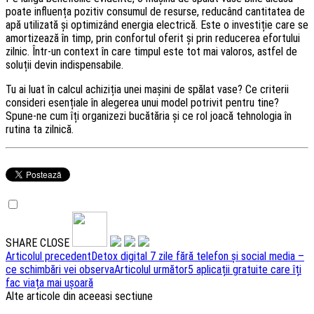
poate influența pozitiv consumul de resurse, reducând cantitatea de
apă utilizată și optimizând energia electrică. Este o investiție care se
amortizează în timp, prin confortul oferit și prin reducerea efortului
zilnic. Într-un context în care timpul este tot mai valoros, astfel de
soluții devin indispensabile.
Tu ai luat în calcul achiziția unei mașini de spălat vase? Ce criterii
consideri esențiale în alegerea unui model potrivit pentru tine?
Spune-ne cum îți organizezi bucătăria și ce rol joacă tehnologia în
rutina ta zilnică.
SHARE
CLOSE
Navigare
Articolul precedent
Detox digital 7 zile fără telefon și social media –
ce schimbări vei observa
Articolul următor
5 aplicații gratuite care îți
articole
fac viața mai ușoară
Alte articole din aceeasi sectiune