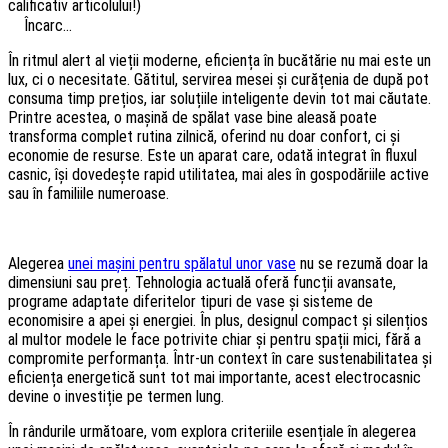
calificativ articolului!)
Încarc...
În ritmul alert al vieții moderne, eficiența în bucătărie nu mai este un
lux, ci o necesitate. Gătitul, servirea mesei și curățenia de după pot
consuma timp prețios, iar soluțiile inteligente devin tot mai căutate.
Printre acestea, o mașină de spălat vase bine aleasă poate
transforma complet rutina zilnică, oferind nu doar confort, ci și
economie de resurse. Este un aparat care, odată integrat în fluxul
casnic, își dovedește rapid utilitatea, mai ales în gospodăriile active
sau în familiile numeroase.
Alegerea
unei mașini pentru spălatul unor vase
nu se rezumă doar la
dimensiuni sau preț. Tehnologia actuală oferă funcții avansate,
programe adaptate diferitelor tipuri de vase și sisteme de
economisire a apei și energiei. În plus, designul compact și silențios
al multor modele le face potrivite chiar și pentru spații mici, fără a
compromite performanța. Într-un context în care sustenabilitatea și
eficiența energetică sunt tot mai importante, acest electrocasnic
devine o investiție pe termen lung.
În rândurile următoare, vom explora criteriile esențiale în alegerea