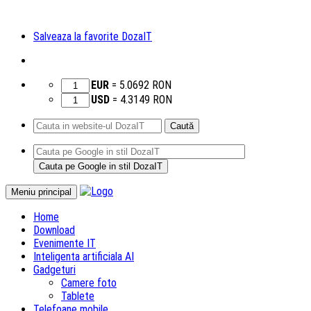
Salveaza la favorite DozaIT
EUR
=
5.0692
RON
USD
=
4.3149
RON
Caută
după:
Sari
Meniu principal
la
Home
conținut
Download
Evenimente IT
Inteligenta artificiala AI
Gadgeturi
Camere foto
Tablete
Telefoane mobile