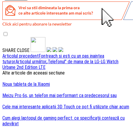
SHARE
CLOSE
Navigare
Articolul precedent
Fontreach si esti cu un pas inaintea
tuturor
Articolul următor
„Telefonul” de mana de la LG-LG Watch
articole
Urbane 2nd Edition LTE
Alte articole din aceeasi sectiune
Noua tableta de la Xiaomi
Meizu Pro 6s, un telefon mai performant ca predecesorul sau
Cele mai interesante aplicatii 3D Touch ce pot fi utilizate chiar acum
Cum alegi laptopul de gaming perfect: ce specificații contează cu
adevărat