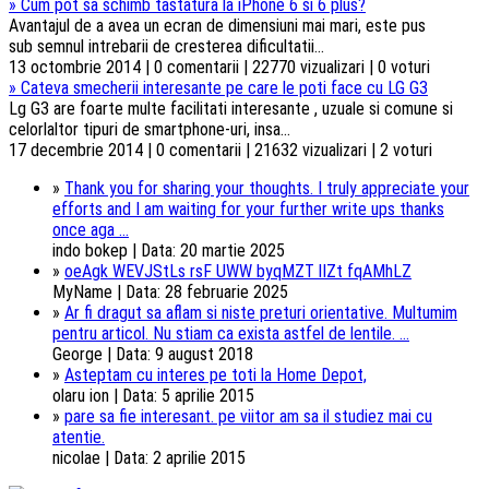
»
Cum pot sa schimb tastatura la iPhone 6 si 6 plus?
Avantajul de a avea un ecran de dimensiuni mai mari, este pus
sub semnul intrebarii de cresterea dificultatii...
13 octombrie 2014 | 0 comentarii | 22770 vizualizari | 0 voturi
»
Cateva smecherii interesante pe care le poti face cu LG G3
Lg G3 are foarte multe facilitati interesante , uzuale si comune si
celorlaltor tipuri de smartphone-uri, insa...
17 decembrie 2014 | 0 comentarii | 21632 vizualizari | 2 voturi
»
Thank you for sharing your thoughts. I truly appreciate your
efforts and I am waiting for your further write ups thanks
once aga ...
indo bokep | Data: 20 martie 2025
»
oeAgk WEVJStLs rsF UWW byqMZT lIZt fqAMhLZ
MyName | Data: 28 februarie 2025
»
Ar fi dragut sa aflam si niste preturi orientative. Multumim
pentru articol. Nu stiam ca exista astfel de lentile. ...
George | Data: 9 august 2018
»
Asteptam cu interes pe toti la Home Depot,
olaru ion | Data: 5 aprilie 2015
»
pare sa fie interesant. pe viitor am sa il studiez mai cu
atentie.
nicolae | Data: 2 aprilie 2015