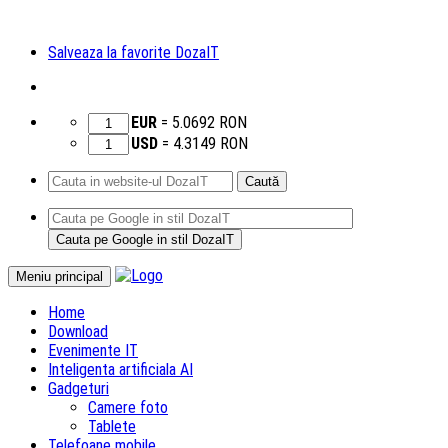
Salveaza la favorite DozaIT
EUR
=
5.0692
RON
USD
=
4.3149
RON
Caută
după:
Sari
Meniu principal
la
Home
conținut
Download
Evenimente IT
Inteligenta artificiala AI
Gadgeturi
Camere foto
Tablete
Telefoane mobile