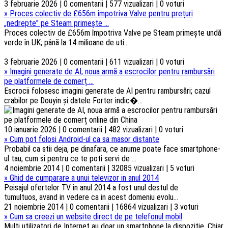
3 februarie 2026 | 0 comentarii | 577 vizualizari | 0 voturi
»
Proces colectiv de £656m împotriva Valve pentru prețuri
„nedrepte” pe Steam primește ...
Proces colectiv de £656m împotriva Valve pe Steam primește undă
verde în UK; până la 14 milioane de uti...
3 februarie 2026 | 0 comentarii | 611 vizualizari | 0 voturi
»
Imagini generate de AI, noua armă a escrocilor pentru rambursări
pe platformele de comerț ...
Escrocii folosesc imagini generate de AI pentru rambursări; cazul
crabilor pe Douyin și datele Forter indic�...
10 ianuarie 2026 | 0 comentarii | 482 vizualizari | 0 voturi
»
Cum pot folosi Android-ul ca sa masor distante
Probabil ca stii deja, pe dinafara, ce anume poate face smartphone-
ul tau, cum si pentru ce te poti servi de ...
4 noiembrie 2014 | 0 comentarii | 32085 vizualizari | 5 voturi
»
Ghid de cumparare a unui televizor in anul 2014
Peisajul ofertelor TV in anul 2014 a fost unul destul de
tumultuos, avand in vedere ca in acest domeniu evolu...
21 noiembrie 2014 | 0 comentarii | 16864 vizualizari | 3 voturi
»
Cum sa creezi un website direct de pe telefonul mobil
Multi utilizatori de Internet au doar un smartphone la dispozitie, Chiar