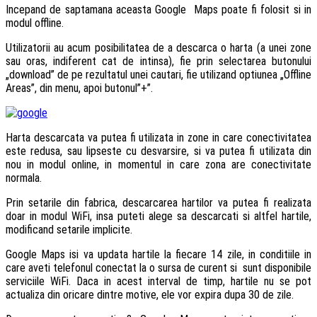
Incepand de saptamana aceasta Google Maps poate fi folosit si in
modul offline.
Utilizatorii au acum posibilitatea de a descarca o harta (a unei zone
sau oras, indiferent cat de intinsa), fie prin selectarea butonului
„download” de pe rezultatul unei cautari, fie utilizand optiunea „Offline
Areas”, din menu, apoi butonul”+”.
Harta descarcata va putea fi utilizata in zone in care conectivitatea
este redusa, sau lipseste cu desvarsire, si va putea fi utilizata din
nou in modul online, in momentul in care zona are conectivitate
normala.
Prin setarile din fabrica, descarcarea hartilor va putea fi realizata
doar in modul WiFi, insa puteti alege sa descarcati si altfel hartile,
modificand setarile implicite.
Google Maps isi va updata hartile la fiecare 14 zile, in conditiile in
care aveti telefonul conectat la o sursa de curent si sunt disponibile
serviciile WiFi. Daca in acest interval de timp, hartile nu se pot
actualiza din oricare dintre motive, ele vor expira dupa 30 de zile.