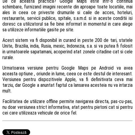
De ce aceasta practica? Google Maps este intr-o continua
schimbare, furnizand imagini recente din aproape toate locatiile, mai
ales in ceea ce priveste drumurile si caile de acces, hoteluri,
restaurante, servicii publice, spitale, s.a.m.d. si in aceste conditii isi
doresc ca utilizatorul sa fie bine informat in momentul in care alege
sa utilizeze informatiile gasite pe site.
Acest sistem va fi disponibil in curand in peste 200 de tari, statele
Unite, Brazilia, india, Rusia, mexic, Indonezia, s.a. si va putea fi folosit
in urmatoarele sapatamani, acoperind atat zonele citadine cat si cele
rurale.
Urmatoarea versiune pentru Google Maps pe Android va avea
aceasta optiune , oriunde in lume, ceea ce este destul de interesant.
Versiunea pentru dispozitivele Apple, va fi definitivata ceva mai
tarziu, dar Google a anuntat faptul ca lansarea acesteia nu va intarzia
mult.
Facilitatea de utilizare offline permite navigarea directa, pas-cu-pas,
nu doar versiunea strict informativa, atat pentru pietoni cat si pentru
cei care utilizeaza vehicule de orice fel.