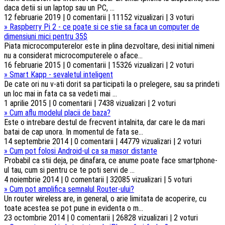
daca detii si un laptop sau un PC, ...
12 februarie 2019 | 0 comentarii | 11152 vizualizari | 3 voturi
»
Raspberry Pi 2 - ce poate si ce stie sa faca un computer de
dimensiuni mici pentru 35$
Piata microcomputerelor este in plina dezvoltare, desi initial nimeni
nu a considerat microcomputerele o aface...
16 februarie 2015 | 0 comentarii | 15326 vizualizari | 2 voturi
»
Smart Kapp - sevaletul inteligent
De cate ori nu v-ati dorit sa participati la o prelegere, sau sa prindeti
un loc mai in fata ca sa vedeti mai ...
1 aprilie 2015 | 0 comentarii | 7438 vizualizari | 2 voturi
»
Cum aflu modelul placii de baza?
Este o intrebare destul de frecvent intalnita, dar care le da mari
batai de cap unora. In momentul de fata se...
14 septembrie 2014 | 0 comentarii | 44779 vizualizari | 2 voturi
»
Cum pot folosi Android-ul ca sa masor distante
Probabil ca stii deja, pe dinafara, ce anume poate face smartphone-
ul tau, cum si pentru ce te poti servi de ...
4 noiembrie 2014 | 0 comentarii | 32085 vizualizari | 5 voturi
»
Cum pot amplifica semnalul Router-ului?
Un router wireless are, in general, o arie limitata de acoperire, cu
toate acestea se pot pune in evidenta o m...
23 octombrie 2014 | 0 comentarii | 26828 vizualizari | 2 voturi