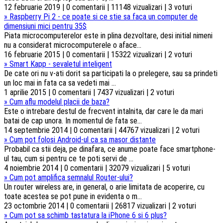
12 februarie 2019 | 0 comentarii | 11148 vizualizari | 3 voturi
»
Raspberry Pi 2 - ce poate si ce stie sa faca un computer de
dimensiuni mici pentru 35$
Piata microcomputerelor este in plina dezvoltare, desi initial nimeni
nu a considerat microcomputerele o aface...
16 februarie 2015 | 0 comentarii | 15322 vizualizari | 2 voturi
»
Smart Kapp - sevaletul inteligent
De cate ori nu v-ati dorit sa participati la o prelegere, sau sa prindeti
un loc mai in fata ca sa vedeti mai ...
1 aprilie 2015 | 0 comentarii | 7437 vizualizari | 2 voturi
»
Cum aflu modelul placii de baza?
Este o intrebare destul de frecvent intalnita, dar care le da mari
batai de cap unora. In momentul de fata se...
14 septembrie 2014 | 0 comentarii | 44767 vizualizari | 2 voturi
»
Cum pot folosi Android-ul ca sa masor distante
Probabil ca stii deja, pe dinafara, ce anume poate face smartphone-
ul tau, cum si pentru ce te poti servi de ...
4 noiembrie 2014 | 0 comentarii | 32079 vizualizari | 5 voturi
»
Cum pot amplifica semnalul Router-ului?
Un router wireless are, in general, o arie limitata de acoperire, cu
toate acestea se pot pune in evidenta o m...
23 octombrie 2014 | 0 comentarii | 26817 vizualizari | 2 voturi
»
Cum pot sa schimb tastatura la iPhone 6 si 6 plus?