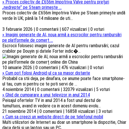
»
Proces colectiv de £656m împotriva Valve pentru prețuri
„nedrepte” pe Steam primește ...
Proces colectiv de £656m împotriva Valve pe Steam primește undă
verde în UK; până la 14 milioane de uti...
3 februarie 2026 | 0 comentarii | 607 vizualizari | 0 voturi
»
Imagini generate de AI, noua armă a escrocilor pentru rambursări
pe platformele de comerț ...
Escrocii folosesc imagini generate de AI pentru rambursări; cazul
crabilor pe Douyin și datele Forter indic�...
10 ianuarie 2026 | 0 comentarii | 476 vizualizari | 0 voturi
»
Cum pot folosi Android-ul ca sa masor distante
Probabil ca stii deja, pe dinafara, ce anume poate face smartphone-
ul tau, cum si pentru ce te poti servi de ...
4 noiembrie 2014 | 0 comentarii | 32079 vizualizari | 5 voturi
»
Ghid de cumparare a unui televizor in anul 2014
Peisajul ofertelor TV in anul 2014 a fost unul destul de
tumultuos, avand in vedere ca in acest domeniu evolu...
21 noiembrie 2014 | 0 comentarii | 16858 vizualizari | 3 voturi
»
Cum sa creezi un website direct de pe telefonul mobil
Multi utilizatori de Internet au doar un smartphone la dispozitie, Chiar
daca detii si un laptop sau un PC, ...