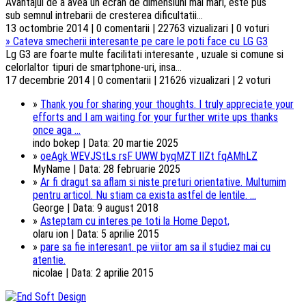
Avantajul de a avea un ecran de dimensiuni mai mari, este pus
sub semnul intrebarii de cresterea dificultatii...
13 octombrie 2014 | 0 comentarii | 22763 vizualizari | 0 voturi
»
Cateva smecherii interesante pe care le poti face cu LG G3
Lg G3 are foarte multe facilitati interesante , uzuale si comune si
celorlaltor tipuri de smartphone-uri, insa...
17 decembrie 2014 | 0 comentarii | 21626 vizualizari | 2 voturi
»
Thank you for sharing your thoughts. I truly appreciate your
efforts and I am waiting for your further write ups thanks
once aga ...
indo bokep | Data: 20 martie 2025
»
oeAgk WEVJStLs rsF UWW byqMZT lIZt fqAMhLZ
MyName | Data: 28 februarie 2025
»
Ar fi dragut sa aflam si niste preturi orientative. Multumim
pentru articol. Nu stiam ca exista astfel de lentile. ...
George | Data: 9 august 2018
»
Asteptam cu interes pe toti la Home Depot,
olaru ion | Data: 5 aprilie 2015
»
pare sa fie interesant. pe viitor am sa il studiez mai cu
atentie.
nicolae | Data: 2 aprilie 2015