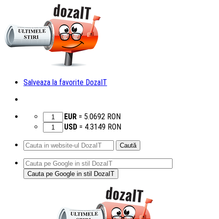
Salveaza la favorite DozaIT
EUR
=
5.0692
RON
USD
=
4.3149
RON
Caută
după:
Sari
la
conținut