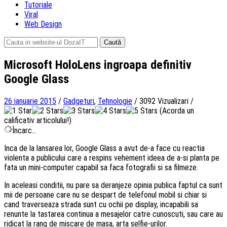
Tutoriale
Viral
Web Design
Caută
după:
Microsoft HoloLens ingroapa definitiv
Google Glass
26 ianuarie 2015
/
Gadgeturi
,
Tehnologie
/
3092 Vizualizari
/
(Acorda un
calificativ articolului!)
Încarc...
Inca de la lansarea lor, Google Glass a avut de-a face cu reactia
violenta a publicului care a respins vehement ideea de a-si planta pe
fata un mini-computer capabil sa faca fotografii si sa filmeze.
In aceleasi conditii, nu pare sa deranjeze opinia publica faptul ca sunt
mii de persoane care nu se despart de telefonul mobil si chiar si
cand traverseaza strada sunt cu ochii pe display, incapabili sa
renunte la tastarea continua a mesajelor catre cunoscuti, sau care au
ridicat la rang de miscare de masa, arta selfie-urilor.