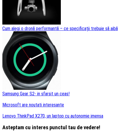
Cum alegi o dronă performantă – ce specificații trebuie să aibă
Samsung Gear S2- in sfarsit un ceas!
Microsoft are noutati interesante
Lenovo ThinkPad X270, un laptop cu autonomie imensa
Asteptam cu interes punctul tau de vedere!