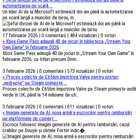
automatizarea pe scară ...
Un lider AI de la Microsoft estimează doi ani până la automatizarea
pe scară largă a muncilor de birou, m...
17 februarie 2026 | 0 comentarii | 484 vizualizari | 0 voturi
»
Xbox Game Pass adaugă 40 de jocuri în biblioteca „Stream Your
Own Game” în februarie 2026
Xbox Game Pass adaugă 40 de jocuri în „Stream Your Own Game” în
februarie 2026, cu titluri precum Divin...
3 februarie 2026 | 0 comentarii | 573 vizualizari | 0 voturi
»
Proces colectiv de £656m împotriva Valve pentru prețuri
„nedrepte” pe Steam primește ...
Proces colectiv de £656m împotriva Valve pe Steam primește undă
verde în UK; până la 14 milioane de uti...
3 februarie 2026 | 0 comentarii | 611 vizualizari | 0 voturi
»
Imagini generate de AI, noua armă a escrocilor pentru rambursări
pe platformele de comerț ...
Escrocii folosesc imagini generate de AI pentru rambursări; cazul
crabilor pe Douyin și datele Forter indic�...