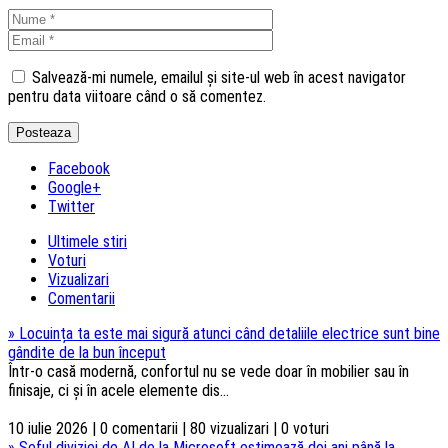
Salvează-mi numele, emailul și site-ul web în acest navigator
pentru data viitoare când o să comentez.
Facebook
Google+
Twitter
Ultimele stiri
Voturi
Vizualizari
Comentarii
»
Locuința ta este mai sigură atunci când detaliile electrice sunt bine
gândite de la bun început
Într-o casă modernă, confortul nu se vede doar în mobilier sau în
finisaje, ci și în acele elemente dis...
10 iulie 2026 | 0 comentarii | 80 vizualizari | 0 voturi
»
Șeful diviziei de AI de la Microsoft estimează doi ani până la