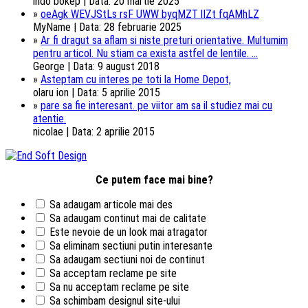
indo bokep | Data: 20 martie 2025
»
oeAgk WEVJStLs rsF UWW byqMZT lIZt fqAMhLZ
MyName | Data: 28 februarie 2025
»
Ar fi dragut sa aflam si niste preturi orientative. Multumim
pentru articol. Nu stiam ca exista astfel de lentile. ...
George | Data: 9 august 2018
»
Asteptam cu interes pe toti la Home Depot,
olaru ion | Data: 5 aprilie 2015
»
pare sa fie interesant. pe viitor am sa il studiez mai cu
atentie.
nicolae | Data: 2 aprilie 2015
Ce putem face mai bine?
Sa adaugam articole mai des
Sa adaugam continut mai de calitate
Este nevoie de un look mai atragator
Sa eliminam sectiuni putin interesante
Sa adaugam sectiuni noi de continut
Sa acceptam reclame pe site
Sa nu acceptam reclame pe site
Sa schimbam designul site-ului