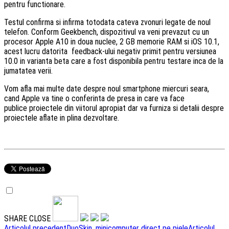
pentru functionare.
Testul confirma si infirma totodata cateva zvonuri legate de noul
telefon. Conform Geekbench, dispozitivul va veni prevazut cu un
procesor Apple A10 in doua nuclee, 2 GB memorie RAM si iOS 10.1,
acest lucru datorita feedback-ului negativ primit pentru versiunea
10.0 in varianta beta care a fost disponibila pentru testare inca de la
jumatatea verii.
Vom afla mai multe date despre noul smartphone miercuri seara,
cand Apple va tine o conferinta de presa in care va face
publice proiectele din viitorul apropiat dar va furniza si detalii despre
proiectele aflate in plina dezvoltare.
SHARE
CLOSE
Articolul precedent
DuoSkin, minicomputer direct pe piele
Articolul