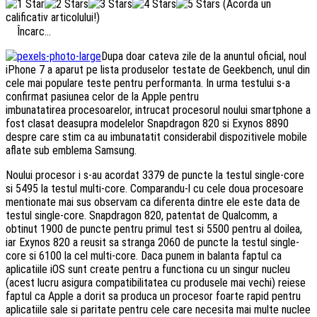
(Acorda un
calificativ articolului!)
Încarc...
Dupa doar cateva zile de la anuntul oficial, noul
iPhone 7 a aparut pe lista produselor testate de Geekbench, unul din
cele mai populare teste pentru performanta. In urma testului s-a
confirmat pasiunea celor de la Apple pentru
imbunatatirea procesoarelor, intrucat procesorul noului smartphone a
fost clasat deasupra modelelor Snapdragon 820 si Exynos 8890
despre care stim ca au imbunatatit considerabil dispozitivele mobile
aflate sub emblema Samsung.
Noului procesor i s-au acordat 3379 de puncte la testul single-core
si 5495 la testul multi-core. Comparandu-l cu cele doua procesoare
mentionate mai sus observam ca diferenta dintre ele este data de
testul single-core. Snapdragon 820, patentat de Qualcomm, a
obtinut 1900 de puncte pentru primul test si 5500 pentru al doilea,
iar Exynos 820 a reusit sa stranga 2060 de puncte la testul single-
core si 6100 la cel multi-core. Daca punem in balanta faptul ca
aplicatiile iOS sunt create pentru a functiona cu un singur nucleu
(acest lucru asigura compatibilitatea cu produsele mai vechi) reiese
faptul ca Apple a dorit sa produca un procesor foarte rapid pentru
aplicatiile sale si paritate pentru cele care necesita mai multe nuclee