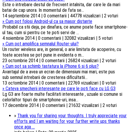
Este o intrebare destul de frecvent intalnita, dar care le da mari
batai de cap unora. In momentul de fata se...
14 septembrie 2014 | 0 comentarii | 44778 vizualizari | 2 voturi
»
Cum pot folosi Android-ul ca sa masor distante
Probabil ca stii deja, pe dinafara, ce anume poate face smartphone-
ul tau, cum si pentru ce te poti servi de ...
4 noiembrie 2014 | 0 comentarii | 32082 vizualizari | 5 voturi
»
Cum pot amplifica semnalul Router-ului?
Un router wireless are, in general, o arie limitata de acoperire, cu
toate acestea se pot pune in evidenta o m...
23 octombrie 2014 | 0 comentarii | 26824 vizualizari | 2 voturi
»
Cum pot sa schimb tastatura la iPhone 6 si 6 plus?
Avantajul de a avea un ecran de dimensiuni mai mari, este pus
sub semnul intrebarii de cresterea dificultatii...
13 octombrie 2014 | 0 comentarii | 22769 vizualizari | 0 voturi
»
Cateva smecherii interesante pe care le poti face cu LG G3
Lg G3 are foarte multe facilitati interesante , uzuale si comune si
celorlaltor tipuri de smartphone-uri, insa...
17 decembrie 2014 | 0 comentarii | 21632 vizualizari | 2 voturi
»
Thank you for sharing your thoughts. I truly appreciate your
efforts and I am waiting for your further write ups thanks
once aga ...