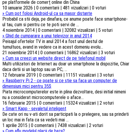
10 ianuarie 2026 | 0 comentarii | 481 vizualizari | 0 voturi
»
Cum pot folosi Android-ul ca sa masor distante
Probabil ca stii deja, pe dinafara, ce anume poate face smartphone-
ul tau, cum si pentru ce te poti servi de ...
4 noiembrie 2014 | 0 comentarii | 32082 vizualizari | 5 voturi
»
Ghid de cumparare a unui televizor in anul 2014
Peisajul ofertelor TV in anul 2014 a fost unul destul de
tumultuos, avand in vedere ca in acest domeniu evolu...
21 noiembrie 2014 | 0 comentarii | 16862 vizualizari | 3 voturi
»
Cum sa creezi un website direct de pe telefonul mobil
Multi utilizatori de Internet au doar un smartphone la dispozitie, Chiar
daca detii si un laptop sau un PC, ...
12 februarie 2019 | 0 comentarii | 11151 vizualizari | 3 voturi
»
Raspberry Pi 2 - ce poate si ce stie sa faca un computer de
dimensiuni mici pentru 35$
Piata microcomputerelor este in plina dezvoltare, desi initial nimeni
nu a considerat microcomputerele o aface...
16 februarie 2015 | 0 comentarii | 15324 vizualizari | 2 voturi
»
Smart Kapp - sevaletul inteligent
De cate ori nu v-ati dorit sa participati la o prelegere, sau sa prindeti
un loc mai in fata ca sa vedeti mai ...
1 aprilie 2015 | 0 comentarii | 7438 vizualizari | 2 voturi
»
Cum aflu modelul placii de baza?