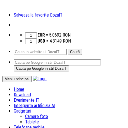
Salveaza la favorite DozaIT
EUR
=
5.0692
RON
USD
=
4.3149
RON
Caută
după:
Sari
Meniu principal
la
Home
conținut
Download
Evenimente IT
Inteligenta artificiala AI
Gadgeturi
Camere foto
Tablete
Telefoane mobile