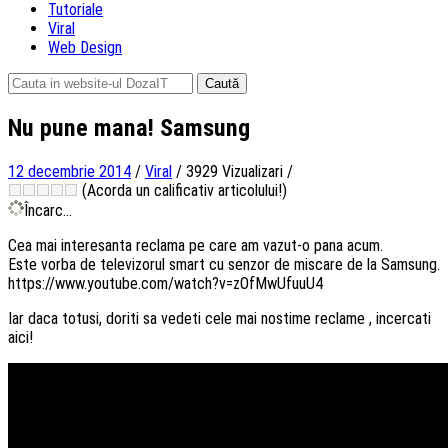
Tutoriale
Viral
Web Design
Caută
după:
Nu pune mana! Samsung
12 decembrie 2014
/
Viral
/
3929 Vizualizari
/
(Acorda un calificativ articolului!)
Încarc...
Cea mai interesanta reclama pe care am vazut-o pana acum.
Este vorba de televizorul smart cu senzor de miscare de la Samsung.
https://www.youtube.com/watch?v=zOfMwUfuuU4
Iar daca totusi, doriti sa vedeti cele mai nostime reclame , incercati
aici!