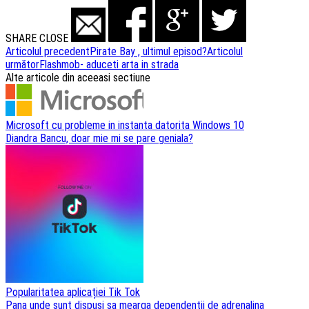
SHARE
CLOSE
Navigare
Articolul precedent
Pirate Bay , ultimul episod?
Articolul
următor
Flashmob- aduceti arta in strada
articole
Alte articole din aceeasi sectiune
Microsoft cu probleme in instanta datorita Windows 10
Diandra Bancu, doar mie mi se pare geniala?
Popularitatea aplicației Tik Tok
Pana unde sunt dispusi sa mearga dependentii de adrenalina