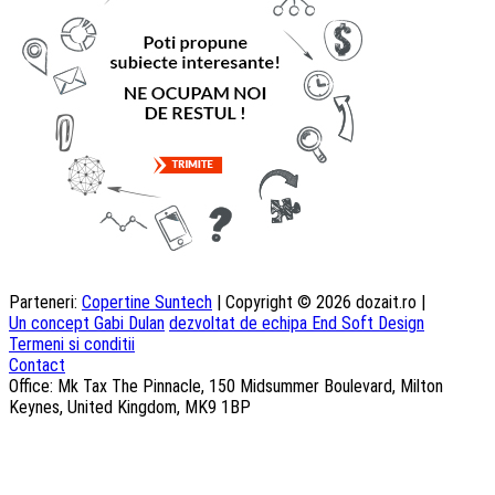
Parteneri:
Copertine Suntech
| Copyright © 2026 dozait.ro |
Un concept Gabi Dulan
dezvoltat de echipa End Soft Design
Termeni si conditii
Contact
Office: Mk Tax The Pinnacle, 150 Midsummer Boulevard, Milton
Keynes, United Kingdom, MK9 1BP