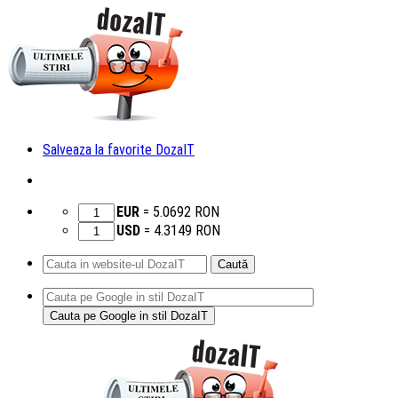
Salveaza la favorite DozaIT
EUR
=
5.0692
RON
USD
=
4.3149
RON
Caută
după:
Sari
la
conținut