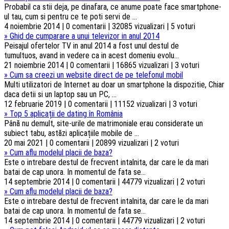
Probabil ca stii deja, pe dinafara, ce anume poate face smartphone-
ul tau, cum si pentru ce te poti servi de ...
4 noiembrie 2014 | 0 comentarii | 32085 vizualizari | 5 voturi
»
Ghid de cumparare a unui televizor in anul 2014
Peisajul ofertelor TV in anul 2014 a fost unul destul de
tumultuos, avand in vedere ca in acest domeniu evolu...
21 noiembrie 2014 | 0 comentarii | 16865 vizualizari | 3 voturi
»
Cum sa creezi un website direct de pe telefonul mobil
Multi utilizatori de Internet au doar un smartphone la dispozitie, Chiar
daca detii si un laptop sau un PC, ...
12 februarie 2019 | 0 comentarii | 11152 vizualizari | 3 voturi
»
Top 5 aplicații de dating în România
Până nu demult, site-urile de matrimoniale erau considerate un
subiect tabu, astăzi aplicațiile mobile de ...
20 mai 2021 | 0 comentarii | 20899 vizualizari | 2 voturi
»
Cum aflu modelul placii de baza?
Este o intrebare destul de frecvent intalnita, dar care le da mari
batai de cap unora. In momentul de fata se...
14 septembrie 2014 | 0 comentarii | 44779 vizualizari | 2 voturi
»
Cum aflu modelul placii de baza?
Este o intrebare destul de frecvent intalnita, dar care le da mari
batai de cap unora. In momentul de fata se...
14 septembrie 2014 | 0 comentarii | 44779 vizualizari | 2 voturi