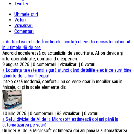
Twitter
Ultimele stiri
Voturi
Vizualizari
Comentarii
»
Android își extinde frontierele: noutăți cheie din ecosistemul mobil
în ultimele 48 de ore
Android accelerează cu actualizări de securitate, AI-on-device și
interoperabilitate, conturând o experien...
9 august 2026 | 0 comentarii | vizualizari | 0 voturi
»
Locuința ta este mai sigură atunci când detaliile electrice sunt bine
gândite de la bun început
Într-o casă modernă, confortul nu se vede doar în mobilier sau în
finisaje, ci și în acele elemente dis...
10 iulie 2026 | 0 comentarii | 83 vizualizari | 0 voturi
»
Șeful diviziei de AI de la Microsoft estimează doi ani până la
automatizarea pe scară ...
Un lider AI de la Microsoft estimează doi ani până la automatizarea