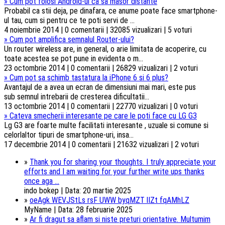
»
Cum pot folosi Android-ul ca sa masor distante
Probabil ca stii deja, pe dinafara, ce anume poate face smartphone-
ul tau, cum si pentru ce te poti servi de ...
4 noiembrie 2014 | 0 comentarii | 32085 vizualizari | 5 voturi
»
Cum pot amplifica semnalul Router-ului?
Un router wireless are, in general, o arie limitata de acoperire, cu
toate acestea se pot pune in evidenta o m...
23 octombrie 2014 | 0 comentarii | 26829 vizualizari | 2 voturi
»
Cum pot sa schimb tastatura la iPhone 6 si 6 plus?
Avantajul de a avea un ecran de dimensiuni mai mari, este pus
sub semnul intrebarii de cresterea dificultatii...
13 octombrie 2014 | 0 comentarii | 22770 vizualizari | 0 voturi
»
Cateva smecherii interesante pe care le poti face cu LG G3
Lg G3 are foarte multe facilitati interesante , uzuale si comune si
celorlaltor tipuri de smartphone-uri, insa...
17 decembrie 2014 | 0 comentarii | 21632 vizualizari | 2 voturi
»
Thank you for sharing your thoughts. I truly appreciate your
efforts and I am waiting for your further write ups thanks
once aga ...
indo bokep | Data: 20 martie 2025
»
oeAgk WEVJStLs rsF UWW byqMZT lIZt fqAMhLZ
MyName | Data: 28 februarie 2025
»
Ar fi dragut sa aflam si niste preturi orientative. Multumim