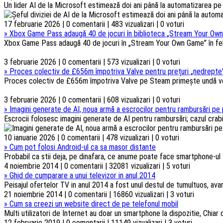
Un lider AI de la Microsoft estimează doi ani până la automatizarea pe s
17 februarie 2026 | 0 comentarii | 483 vizualizari | 0 voturi
»
Xbox Game Pass adaugă 40 de jocuri în biblioteca „Stream Your Own
Xbox Game Pass adaugă 40 de jocuri în „Stream Your Own Game” în febru
3 februarie 2026 | 0 comentarii | 573 vizualizari | 0 voturi
»
Proces colectiv de £656m împotriva Valve pentru prețuri „nedrepte”
Proces colectiv de £656m împotriva Valve pe Steam primește undă verd
3 februarie 2026 | 0 comentarii | 608 vizualizari | 0 voturi
»
Imagini generate de AI, noua armă a escrocilor pentru rambursări pe 
Escrocii folosesc imagini generate de AI pentru rambursări; cazul crabi
10 ianuarie 2026 | 0 comentarii | 478 vizualizari | 0 voturi
»
Cum pot folosi Android-ul ca sa masor distante
Probabil ca stii deja, pe dinafara, ce anume poate face smartphone-ul t
4 noiembrie 2014 | 0 comentarii | 32081 vizualizari | 5 voturi
»
Ghid de cumparare a unui televizor in anul 2014
Peisajul ofertelor TV in anul 2014 a fost unul destul de tumultuos, ava
21 noiembrie 2014 | 0 comentarii | 16860 vizualizari | 3 voturi
»
Cum sa creezi un website direct de pe telefonul mobil
Multi utilizatori de Internet au doar un smartphone la dispozitie, Chiar d
12 februarie 2019 | 0 comentarii | 11149 vizualizari | 3 voturi