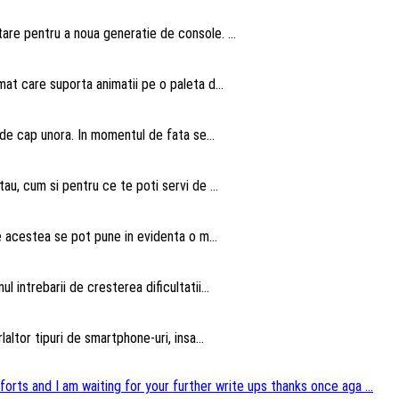
are pentru a noua generatie de console. ...
t care suporta animatii pe o paleta d...
 de cap unora. In momentul de fata se...
au, cum si pentru ce te poti servi de ...
te acestea se pot pune in evidenta o m...
intrebarii de cresterea dificultatii...
altor tipuri de smartphone-uri, insa...
forts and I am waiting for your further write ups thanks once aga ...