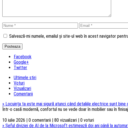
Salvează-mi numele, emailul și site-ul web în acest navigator pent
Facebook
Google+
Twitter
Ultimele stiri
Voturi
Vizualizari
Comentarii
»
Locuința ta este mai sigură atunci când detaliile electrice sunt bine
Într-o casă modernă, confortul nu se vede doar în mobilier sau în finisaje
10 iulie 2026 | 0 comentarii | 80 vizualizari | 0 voturi
»
Șeful diviziei de AI de la Microsoft estimează doi ani până la automat