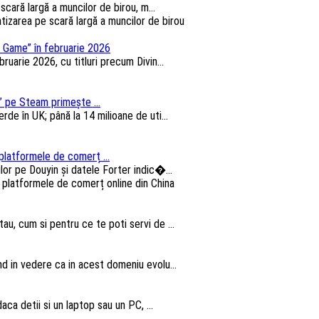
cară largă a muncilor de birou, m...
 Game” în februarie 2026
arie 2026, cu titluri precum Divin...
 pe Steam primește ...
e în UK; până la 14 milioane de uti...
platformele de comerț ...
lor pe Douyin și datele Forter indic�...
au, cum si pentru ce te poti servi de ...
nd in vedere ca in acest domeniu evolu...
aca detii si un laptop sau un PC, ...