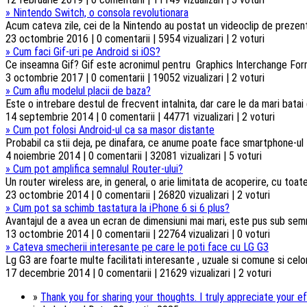
»
Nintendo Switch, o consola revolutionara
Acum cateva zile, cei de la Nintendo au postat un videoclip de prezent
23 octombrie 2016 | 0 comentarii | 5954 vizualizari | 2 voturi
»
Cum faci Gif-uri pe Android si iOS?
Ce inseamna Gif? Gif este acronimul pentru Graphics Interchange Forma
3 octombrie 2017 | 0 comentarii | 19052 vizualizari | 2 voturi
»
Cum aflu modelul placii de baza?
Este o intrebare destul de frecvent intalnita, dar care le da mari batai
14 septembrie 2014 | 0 comentarii | 44771 vizualizari | 2 voturi
»
Cum pot folosi Android-ul ca sa masor distante
Probabil ca stii deja, pe dinafara, ce anume poate face smartphone-ul t
4 noiembrie 2014 | 0 comentarii | 32081 vizualizari | 5 voturi
»
Cum pot amplifica semnalul Router-ului?
Un router wireless are, in general, o arie limitata de acoperire, cu toa
23 octombrie 2014 | 0 comentarii | 26820 vizualizari | 2 voturi
»
Cum pot sa schimb tastatura la iPhone 6 si 6 plus?
Avantajul de a avea un ecran de dimensiuni mai mari, este pus sub semnul 
13 octombrie 2014 | 0 comentarii | 22764 vizualizari | 0 voturi
»
Cateva smecherii interesante pe care le poti face cu LG G3
Lg G3 are foarte multe facilitati interesante , uzuale si comune si celorl
17 decembrie 2014 | 0 comentarii | 21629 vizualizari | 2 voturi
»
Thank you for sharing your thoughts. I truly appreciate your ef