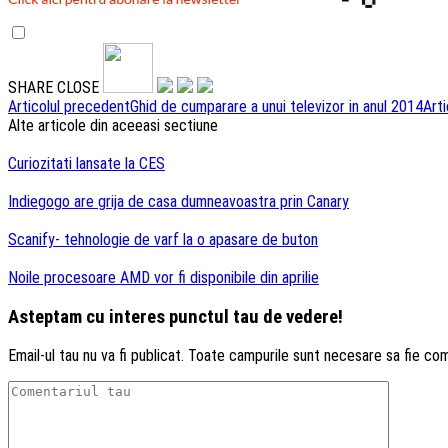
SHARE
CLOSE
Navigare
Articolul precedent
Ghid de cumparare a unui televizor in anul 2014
Arti
Alte articole din aceeasi sectiune
articole
Curiozitati lansate la CES
Indiegogo are grija de casa dumneavoastra prin Canary
Scanify- tehnologie de varf la o apasare de buton
Noile procesoare AMD vor fi disponibile din aprilie
Asteptam cu interes punctul tau de vedere!
Email-ul tau nu va fi publicat. Toate campurile sunt necesare sa fie co