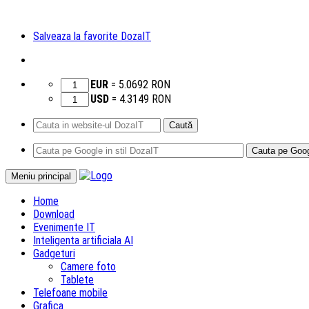
Salveaza la favorite DozaIT
EUR
=
5.0692
RON
USD
=
4.3149
RON
Caută
după:
Sari
Meniu principal
la
Home
conținut
Download
Evenimente IT
Inteligenta artificiala AI
Gadgeturi
Camere foto
Tablete
Telefoane mobile
Grafica