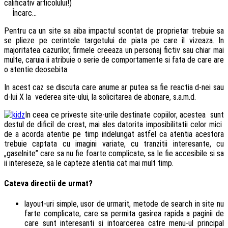
calificativ articolului!)
Încarc...
Pentru ca un site sa aiba impactul scontat de proprietar trebuie sa
se plieze pe cerintele targetului de piata pe care il vizeaza. In
majoritatea cazurilor, firmele creeaza un personaj fictiv sau chiar mai
multe, caruia ii atribuie o serie de comportamente si fata de care are
o atentie deosebita.
In acest caz se discuta care anume ar putea sa fie reactia d-nei sau
d-lui X la vederea site-ului, la solicitarea de abonare, s.a.m.d.
In ceea ce priveste site-urile destinate copiilor, acestea sunt
destul de dificil de creat, mai ales datorita imposibilitatii celor mici
de a acorda atentie pe timp indelungat astfel ca atentia acestora
trebuie captata cu imagini variate, cu tranzitii interesante, cu
„gaselnite” care sa nu fie foarte complicate, sa le fie accesibile si sa
ii intereseze, sa le capteze atentia cat mai mult timp.
Cateva directii de urmat?
layout-uri simple, usor de urmarit, metode de search in site nu
farte complicate, care sa permita gasirea rapida a paginii de
care sunt interesanti si intoarcerea catre menu-ul principal