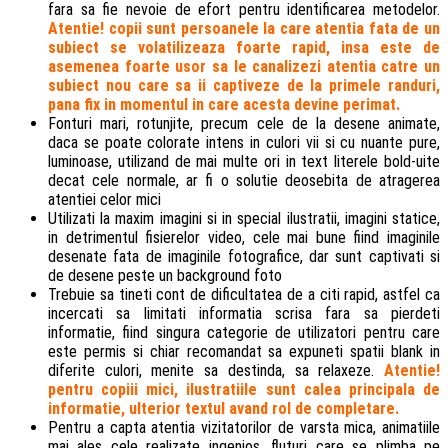
fara sa fie nevoie de efort pentru identificarea metodelor.
Atentie! copii sunt persoanele la care atentia fata de un
subiect se volatilizeaza foarte rapid, insa este de
asemenea foarte usor sa le canalizezi atentia catre un
subiect nou care sa ii captiveze de la primele randuri,
pana fix in momentul in care acesta devine perimat.
Fonturi mari, rotunjite, precum cele de la desene animate,
daca se poate colorate intens in culori vii si cu nuante pure,
luminoase, utilizand de mai multe ori in text literele bold-uite
decat cele normale, ar fi o solutie deosebita de atragerea
atentiei celor mici
Utilizati la maxim imagini si in special ilustratii, imagini statice,
in detrimentul fisierelor video, cele mai bune fiind imaginile
desenate fata de imaginile fotografice, dar sunt captivati si
de desene peste un background foto
Trebuie sa tineti cont de dificultatea de a citi rapid, astfel ca
incercati sa limitati informatia scrisa fara sa pierdeti
informatie, fiind singura categorie de utilizatori pentru care
este permis si chiar recomandat sa expuneti spatii blank in
diferite culori, menite sa destinda, sa relaxeze.
Atentie!
pentru copiii mici, ilustratiile sunt calea principala de
informatie, ulterior textul avand rol de completare.
Pentru a capta atentia vizitatorilor de varsta mica, animatiile
mai ales cele realizate ingenios, fluturi care se plimba pe