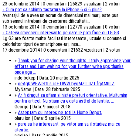
23 octombrie 2014 | 0 comentarii | 26829 vizualizari | 2 voturi
»
Cum pot sa schimb tastatura la iPhone 6 si 6 plus?
Avantajul de a avea un ecran de dimensiuni mai mari, este pus
sub semnul intrebarii de cresterea dificultatii...
13 octombrie 2014 | 0 comentarii | 22770 vizualizari | 0 voturi
»
Cateva smecherii interesante pe care le poti face cu LG G3
Lg G3 are foarte multe facilitati interesante , uzuale si comune si
celorlaltor tipuri de smartphone-uri, insa...
17 decembrie 2014 | 0 comentarii | 21632 vizualizari | 2 voturi
»
Thank you for sharing your thoughts. I truly appreciate your
efforts and I am waiting for your further write ups thanks
once aga ...
indo bokep | Data: 20 martie 2025
»
oeAgk WEVJStLs rsF UWW byqMZT lIZt fqAMhLZ
MyName | Data: 28 februarie 2025
»
Ar fi dragut sa aflam si niste preturi orientative. Multumim
pentru articol. Nu stiam ca exista astfel de lentile. ...
George | Data: 9 august 2018
»
Asteptam cu interes pe toti la Home Depot,
olaru ion | Data: 5 aprilie 2015
»
pare sa fie interesant. pe viitor am sa il studiez mai cu
atentie.
nicolae | Data: 2 aprilie 2015