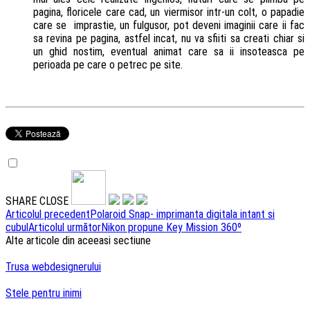
pagina, floricele care cad, un viermisor intr-un colt, o papadie
care se imprastie, un fulgusor, pot deveni imaginii care ii fac
sa revina pe pagina, astfel incat, nu va sfiiti sa creati chiar si
un ghid nostim, eventual animat care sa ii insoteasca pe
perioada pe care o petrec pe site.
SHARE
CLOSE
Navigare
Articolul precedent
Polaroid Snap- imprimanta digitala intant si
cubul
Articolul următor
Nikon propune Key Mission 360º
articole
Alte articole din aceeasi sectiune
Trusa webdesignerului
Stele pentru inimi