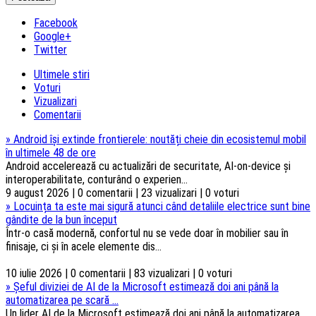
Facebook
Google+
Twitter
Ultimele stiri
Voturi
Vizualizari
Comentarii
»
Android își extinde frontierele: noutăți cheie din ecosistemul mobil
în ultimele 48 de ore
Android accelerează cu actualizări de securitate, AI-on-device și
interoperabilitate, conturând o experien...
9 august 2026 | 0 comentarii | 23 vizualizari | 0 voturi
»
Locuința ta este mai sigură atunci când detaliile electrice sunt bine
gândite de la bun început
Într-o casă modernă, confortul nu se vede doar în mobilier sau în
finisaje, ci și în acele elemente dis...
10 iulie 2026 | 0 comentarii | 83 vizualizari | 0 voturi
»
Șeful diviziei de AI de la Microsoft estimează doi ani până la
automatizarea pe scară ...
Un lider AI de la Microsoft estimează doi ani până la automatizarea