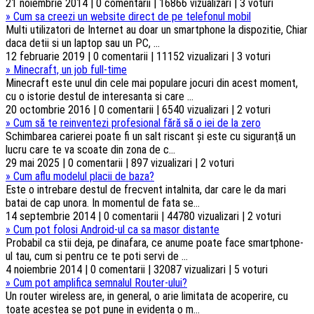
21 noiembrie 2014 | 0 comentarii | 16866 vizualizari | 3 voturi
»
Cum sa creezi un website direct de pe telefonul mobil
Multi utilizatori de Internet au doar un smartphone la dispozitie, Chiar
daca detii si un laptop sau un PC, ...
12 februarie 2019 | 0 comentarii | 11152 vizualizari | 3 voturi
»
Minecraft, un job full-time
Minecraft este unul din cele mai populare jocuri din acest moment,
cu o istorie destul de interesanta si care ...
20 octombrie 2016 | 0 comentarii | 6540 vizualizari | 2 voturi
»
Cum să te reinventezi profesional fără să o iei de la zero
Schimbarea carierei poate fi un salt riscant şi este cu siguranţă un
lucru care te va scoate din zona de c...
29 mai 2025 | 0 comentarii | 897 vizualizari | 2 voturi
»
Cum aflu modelul placii de baza?
Este o intrebare destul de frecvent intalnita, dar care le da mari
batai de cap unora. In momentul de fata se...
14 septembrie 2014 | 0 comentarii | 44780 vizualizari | 2 voturi
»
Cum pot folosi Android-ul ca sa masor distante
Probabil ca stii deja, pe dinafara, ce anume poate face smartphone-
ul tau, cum si pentru ce te poti servi de ...
4 noiembrie 2014 | 0 comentarii | 32087 vizualizari | 5 voturi
»
Cum pot amplifica semnalul Router-ului?
Un router wireless are, in general, o arie limitata de acoperire, cu
toate acestea se pot pune in evidenta o m...