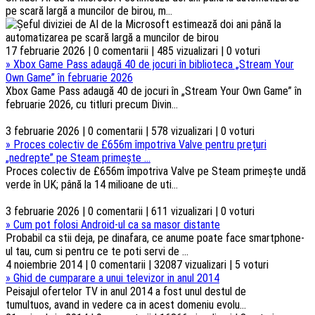
pe scară largă a muncilor de birou, m...
17 februarie 2026 | 0 comentarii | 485 vizualizari | 0 voturi
»
Xbox Game Pass adaugă 40 de jocuri în biblioteca „Stream Your
Own Game” în februarie 2026
Xbox Game Pass adaugă 40 de jocuri în „Stream Your Own Game” în
februarie 2026, cu titluri precum Divin...
3 februarie 2026 | 0 comentarii | 578 vizualizari | 0 voturi
»
Proces colectiv de £656m împotriva Valve pentru prețuri
„nedrepte” pe Steam primește ...
Proces colectiv de £656m împotriva Valve pe Steam primește undă
verde în UK; până la 14 milioane de uti...
3 februarie 2026 | 0 comentarii | 611 vizualizari | 0 voturi
»
Cum pot folosi Android-ul ca sa masor distante
Probabil ca stii deja, pe dinafara, ce anume poate face smartphone-
ul tau, cum si pentru ce te poti servi de ...
4 noiembrie 2014 | 0 comentarii | 32087 vizualizari | 5 voturi
»
Ghid de cumparare a unui televizor in anul 2014
Peisajul ofertelor TV in anul 2014 a fost unul destul de
tumultuos, avand in vedere ca in acest domeniu evolu...