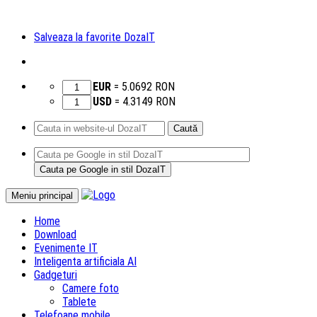
Salveaza la favorite DozaIT
EUR
=
5.0692
RON
USD
=
4.3149
RON
Caută
după:
Sari
Meniu principal
la
Home
conținut
Download
Evenimente IT
Inteligenta artificiala AI
Gadgeturi
Camere foto
Tablete
Telefoane mobile