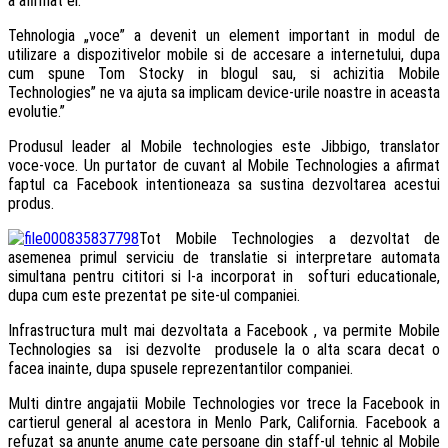
a afirmat el.
Tehnologia „voce” a devenit un element important in modul de
utilizare a dispozitivelor mobile si de accesare a internetului, dupa
cum spune Tom Stocky in blogul sau, si achizitia Mobile
Technologies” ne va ajuta sa implicam device-urile noastre in aceasta
evolutie.”
Produsul leader al Mobile technologies este Jibbigo, translator
voce-voce. Un purtator de cuvant al Mobile Technologies a afirmat
faptul ca Facebook intentioneaza sa sustina dezvoltarea acestui
produs.
Tot Mobile Technologies a dezvoltat de
asemenea primul serviciu de translatie si interpretare automata
simultana pentru cititori si l-a incorporat in softuri educationale,
dupa cum este prezentat pe site-ul companiei.
Infrastructura mult mai dezvoltata a Facebook , va permite Mobile
Technologies sa isi dezvolte produsele la o alta scara decat o
facea inainte, dupa spusele reprezentantilor companiei.
Multi dintre angajatii Mobile Technologies vor trece la Facebook in
cartierul general al acestora in Menlo Park, California. Facebook a
refuzat sa anunte anume cate persoane din staff-ul tehnic al Mobile