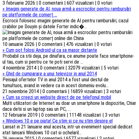
3 februarie 2026 | 0 comentarii | 607 vizualizari | 0 voturi
»
Imagini generate de AI, noua armă a escrocilor pentru rambursări
pe platformele de comerț ...
Escrocii folosesc imagini generate de AI pentru rambursări; cazul
crabilor pe Douyin și datele Forter indic�...
10 ianuarie 2026 | 0 comentarii | 476 vizualizari | 0 voturi
»
Cum pot folosi Android-ul ca sa masor distante
Probabil ca stii deja, pe dinafara, ce anume poate face smartphone-
ul tau, cum si pentru ce te poti servi de ...
4 noiembrie 2014 | 0 comentarii | 32079 vizualizari | 5 voturi
»
Ghid de cumparare a unui televizor in anul 2014
Peisajul ofertelor TV in anul 2014 a fost unul destul de
tumultuos, avand in vedere ca in acest domeniu evolu...
21 noiembrie 2014 | 0 comentarii | 16859 vizualizari | 3 voturi
»
Cum sa creezi un website direct de pe telefonul mobil
Multi utilizatori de Internet au doar un smartphone la dispozitie, Chiar
daca detii si un laptop sau un PC, ...
12 februarie 2019 | 0 comentarii | 11148 vizualizari | 3 voturi
»
Windows 10 e pe piata! Ce stim si ce nu stim despre el
Lansat in 21 Ianuarie anul acesta, intr-un eveniment special dedicat
atat lansarii Windows 10 cat si ochelaril...
26 ianuarie 2015 | 0 comentarii | 6577 vizualizari | 2 voturi