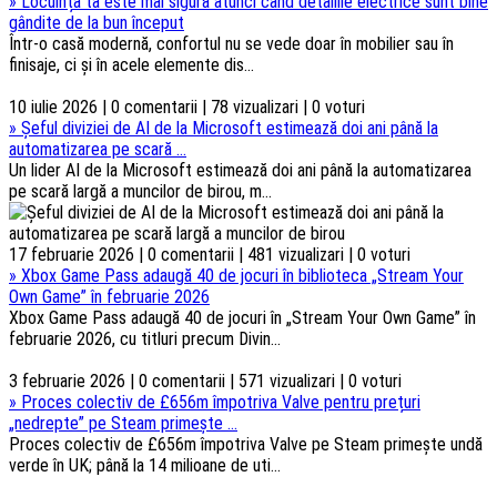
»
Locuința ta este mai sigură atunci când detaliile electrice sunt bine
gândite de la bun început
Într-o casă modernă, confortul nu se vede doar în mobilier sau în
finisaje, ci și în acele elemente dis...
10 iulie 2026 | 0 comentarii | 78 vizualizari | 0 voturi
»
Șeful diviziei de AI de la Microsoft estimează doi ani până la
automatizarea pe scară ...
Un lider AI de la Microsoft estimează doi ani până la automatizarea
pe scară largă a muncilor de birou, m...
17 februarie 2026 | 0 comentarii | 481 vizualizari | 0 voturi
»
Xbox Game Pass adaugă 40 de jocuri în biblioteca „Stream Your
Own Game” în februarie 2026
Xbox Game Pass adaugă 40 de jocuri în „Stream Your Own Game” în
februarie 2026, cu titluri precum Divin...
3 februarie 2026 | 0 comentarii | 571 vizualizari | 0 voturi
»
Proces colectiv de £656m împotriva Valve pentru prețuri
„nedrepte” pe Steam primește ...
Proces colectiv de £656m împotriva Valve pe Steam primește undă
verde în UK; până la 14 milioane de uti...