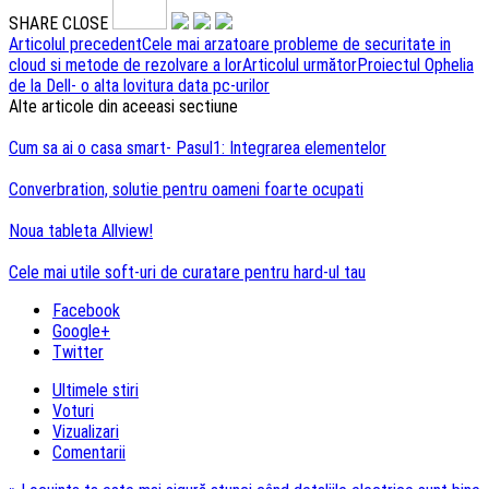
SHARE
CLOSE
Navigare
Articolul precedent
Cele mai arzatoare probleme de securitate in
cloud si metode de rezolvare a lor
Articolul următor
Proiectul Ophelia
articole
de la Dell- o alta lovitura data pc-urilor
Alte articole din aceeasi sectiune
Cum sa ai o casa smart- Pasul1: Integrarea elementelor
Converbration, solutie pentru oameni foarte ocupati
Noua tableta Allview!
Cele mai utile soft-uri de curatare pentru hard-ul tau
Facebook
Google+
Twitter
Ultimele stiri
Voturi
Vizualizari
Comentarii