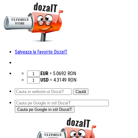
Salveaza la favorite DozaIT
EUR
=
5.0692
RON
USD
=
4.3149
RON
Caută
după:
Sari
la
conținut