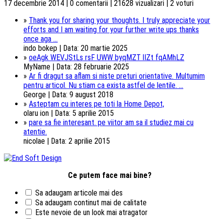
17 decembrie 2014 | 0 comentarii | 21628 vizualizari | 2 voturi
»
Thank you for sharing your thoughts. I truly appreciate your
efforts and I am waiting for your further write ups thanks
once aga ...
indo bokep | Data: 20 martie 2025
»
oeAgk WEVJStLs rsF UWW byqMZT lIZt fqAMhLZ
MyName | Data: 28 februarie 2025
»
Ar fi dragut sa aflam si niste preturi orientative. Multumim
pentru articol. Nu stiam ca exista astfel de lentile. ...
George | Data: 9 august 2018
»
Asteptam cu interes pe toti la Home Depot,
olaru ion | Data: 5 aprilie 2015
»
pare sa fie interesant. pe viitor am sa il studiez mai cu
atentie.
nicolae | Data: 2 aprilie 2015
Ce putem face mai bine?
Sa adaugam articole mai des
Sa adaugam continut mai de calitate
Este nevoie de un look mai atragator