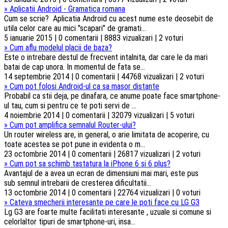
»
Aplicatii Android - Gramatica romana
Cum se scrie? Aplicatia Android cu acest nume este deosebit de
utila celor care au mici "scapari" de gramati...
5 ianuarie 2015 | 0 comentarii | 8883 vizualizari | 2 voturi
»
Cum aflu modelul placii de baza?
Este o intrebare destul de frecvent intalnita, dar care le da mari
batai de cap unora. In momentul de fata se...
14 septembrie 2014 | 0 comentarii | 44768 vizualizari | 2 voturi
»
Cum pot folosi Android-ul ca sa masor distante
Probabil ca stii deja, pe dinafara, ce anume poate face smartphone-
ul tau, cum si pentru ce te poti servi de ...
4 noiembrie 2014 | 0 comentarii | 32079 vizualizari | 5 voturi
»
Cum pot amplifica semnalul Router-ului?
Un router wireless are, in general, o arie limitata de acoperire, cu
toate acestea se pot pune in evidenta o m...
23 octombrie 2014 | 0 comentarii | 26817 vizualizari | 2 voturi
»
Cum pot sa schimb tastatura la iPhone 6 si 6 plus?
Avantajul de a avea un ecran de dimensiuni mai mari, este pus
sub semnul intrebarii de cresterea dificultatii...
13 octombrie 2014 | 0 comentarii | 22764 vizualizari | 0 voturi
»
Cateva smecherii interesante pe care le poti face cu LG G3
Lg G3 are foarte multe facilitati interesante , uzuale si comune si
celorlaltor tipuri de smartphone-uri, insa...