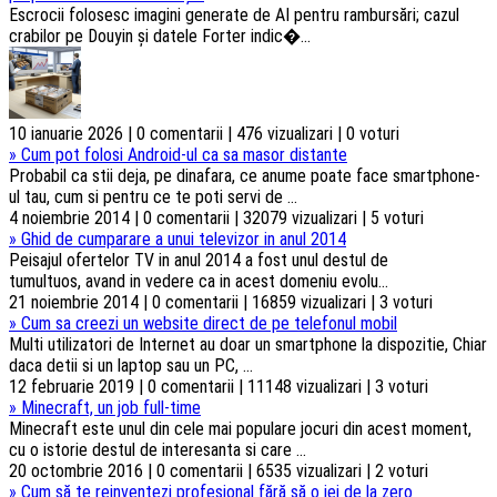
Escrocii folosesc imagini generate de AI pentru rambursări; cazul
crabilor pe Douyin și datele Forter indic�...
10 ianuarie 2026 | 0 comentarii | 476 vizualizari | 0 voturi
»
Cum pot folosi Android-ul ca sa masor distante
Probabil ca stii deja, pe dinafara, ce anume poate face smartphone-
ul tau, cum si pentru ce te poti servi de ...
4 noiembrie 2014 | 0 comentarii | 32079 vizualizari | 5 voturi
»
Ghid de cumparare a unui televizor in anul 2014
Peisajul ofertelor TV in anul 2014 a fost unul destul de
tumultuos, avand in vedere ca in acest domeniu evolu...
21 noiembrie 2014 | 0 comentarii | 16859 vizualizari | 3 voturi
»
Cum sa creezi un website direct de pe telefonul mobil
Multi utilizatori de Internet au doar un smartphone la dispozitie, Chiar
daca detii si un laptop sau un PC, ...
12 februarie 2019 | 0 comentarii | 11148 vizualizari | 3 voturi
»
Minecraft, un job full-time
Minecraft este unul din cele mai populare jocuri din acest moment,
cu o istorie destul de interesanta si care ...
20 octombrie 2016 | 0 comentarii | 6535 vizualizari | 2 voturi
»
Cum să te reinventezi profesional fără să o iei de la zero