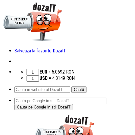
Salveaza la favorite DozaIT
EUR
=
5.0692
RON
USD
=
4.3149
RON
Caută
după:
Sari
la
conținut