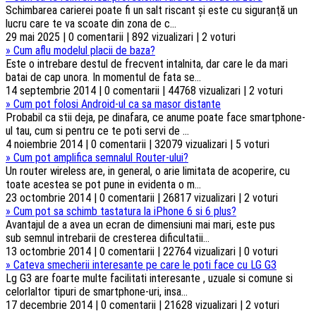
Schimbarea carierei poate fi un salt riscant şi este cu siguranţă un
lucru care te va scoate din zona de c...
29 mai 2025 | 0 comentarii | 892 vizualizari | 2 voturi
»
Cum aflu modelul placii de baza?
Este o intrebare destul de frecvent intalnita, dar care le da mari
batai de cap unora. In momentul de fata se...
14 septembrie 2014 | 0 comentarii | 44768 vizualizari | 2 voturi
»
Cum pot folosi Android-ul ca sa masor distante
Probabil ca stii deja, pe dinafara, ce anume poate face smartphone-
ul tau, cum si pentru ce te poti servi de ...
4 noiembrie 2014 | 0 comentarii | 32079 vizualizari | 5 voturi
»
Cum pot amplifica semnalul Router-ului?
Un router wireless are, in general, o arie limitata de acoperire, cu
toate acestea se pot pune in evidenta o m...
23 octombrie 2014 | 0 comentarii | 26817 vizualizari | 2 voturi
»
Cum pot sa schimb tastatura la iPhone 6 si 6 plus?
Avantajul de a avea un ecran de dimensiuni mai mari, este pus
sub semnul intrebarii de cresterea dificultatii...
13 octombrie 2014 | 0 comentarii | 22764 vizualizari | 0 voturi
»
Cateva smecherii interesante pe care le poti face cu LG G3
Lg G3 are foarte multe facilitati interesante , uzuale si comune si
celorlaltor tipuri de smartphone-uri, insa...
17 decembrie 2014 | 0 comentarii | 21628 vizualizari | 2 voturi