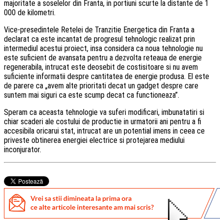
majoritate a soselelor din Franta, in portiuni scurte la distante de 1
000 de kilometri.
Vice-presedintele Retelei de Tranzitie Energetica din Franta a
declarat ca este incantat de progresul tehnologic realizat prin
intermediul acestui proiect, insa considera ca noua tehnologie nu
este suficient de avansata pentru a dezvolta reteaua de energie
regenerabila, intrucat este deosebit de costisitoare si nu avem
suficiente informatii despre cantitatea de energie produsa. El este
de parere ca „avem alte prioritati decat un gadget despre care
suntem mai siguri ca este scump decat ca functioneaza”.
Speram ca aceasta tehnologie va suferi modificari, imbunatatiri si
chiar scaderi ale costului de productie in urmatorii ani pentru a fi
accesibila oricarui stat, intrucat are un potential imens in ceea ce
priveste obtinerea energiei electrice si protejarea mediului
inconjurator.