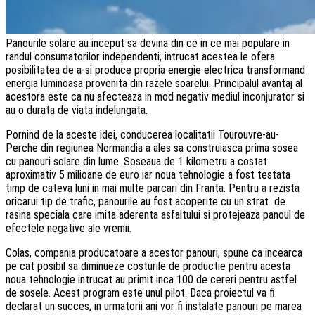
Panourile solare au inceput sa devina din ce in ce mai populare in
randul consumatorilor independenti, intrucat acestea le ofera
posibilitatea de a-si produce propria energie electrica transformand
energia luminoasa provenita din razele soarelui. Principalul avantaj al
acestora este ca nu afecteaza in mod negativ mediul inconjurator si
au o durata de viata indelungata.
Pornind de la aceste idei, conducerea localitatii Tourouvre-au-
Perche din regiunea Normandia a ales sa construiasca prima sosea
cu panouri solare din lume. Soseaua de 1 kilometru a costat
aproximativ 5 milioane de euro iar noua tehnologie a fost testata
timp de cateva luni in mai multe parcari din Franta. Pentru a rezista
oricarui tip de trafic, panourile au fost acoperite cu un strat de
rasina speciala care imita aderenta asfaltului si protejeaza panoul de
efectele negative ale vremii.
Colas, compania producatoare a acestor panouri, spune ca incearca
pe cat posibil sa diminueze costurile de productie pentru acesta
noua tehnologie intrucat au primit inca 100 de cereri pentru astfel
de sosele. Acest program este unul pilot. Daca proiectul va fi
declarat un succes, in urmatorii ani vor fi instalate panouri pe marea