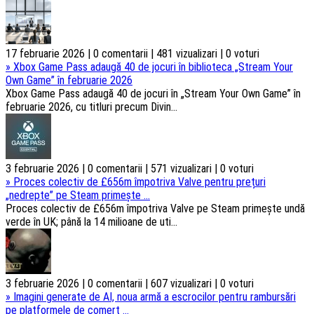
17 februarie 2026 | 0 comentarii | 481 vizualizari | 0 voturi
»
Xbox Game Pass adaugă 40 de jocuri în biblioteca „Stream Your
Own Game” în februarie 2026
Xbox Game Pass adaugă 40 de jocuri în „Stream Your Own Game” în
februarie 2026, cu titluri precum Divin...
3 februarie 2026 | 0 comentarii | 571 vizualizari | 0 voturi
»
Proces colectiv de £656m împotriva Valve pentru prețuri
„nedrepte” pe Steam primește ...
Proces colectiv de £656m împotriva Valve pe Steam primește undă
verde în UK; până la 14 milioane de uti...
3 februarie 2026 | 0 comentarii | 607 vizualizari | 0 voturi
»
Imagini generate de AI, noua armă a escrocilor pentru rambursări
pe platformele de comerț ...