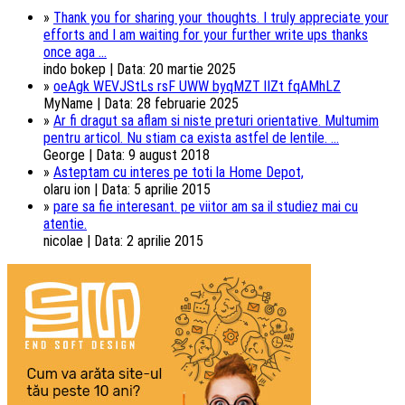
»
Thank you for sharing your thoughts. I truly appreciate your
efforts and I am waiting for your further write ups thanks
once aga ...
indo bokep | Data: 20 martie 2025
»
oeAgk WEVJStLs rsF UWW byqMZT lIZt fqAMhLZ
MyName | Data: 28 februarie 2025
»
Ar fi dragut sa aflam si niste preturi orientative. Multumim
pentru articol. Nu stiam ca exista astfel de lentile. ...
George | Data: 9 august 2018
»
Asteptam cu interes pe toti la Home Depot,
olaru ion | Data: 5 aprilie 2015
»
pare sa fie interesant. pe viitor am sa il studiez mai cu
atentie.
nicolae | Data: 2 aprilie 2015