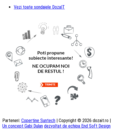
Vezi toate sondajele DozaIT
Parteneri:
Copertine Suntech
| Copyright © 2026 dozait.ro |
Un concept Gabi Dulan
dezvoltat de echipa End Soft Design