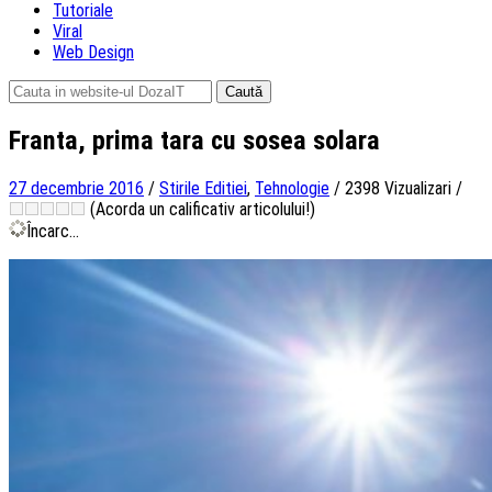
Tutoriale
Viral
Web Design
Caută
după:
Franta, prima tara cu sosea solara
27 decembrie 2016
/
Stirile Editiei
,
Tehnologie
/
2398 Vizualizari
/
(Acorda un calificativ articolului!)
Încarc...