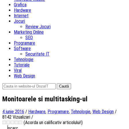
Grafica
Hardware
Internet
Jocuri
Review Jocuri
Marketing Online
SEO
Programare
Software
Securitate IT
Tehnologie
Tutoriale
Viral
Web Design
Caută
după:
Monitoarele si multitasking-ul
4 iunie 2016
/
Hardware
,
Programare
,
Tehnologie
,
Web Design
/
8142 Vizualizari
/
(Acorda un calificativ articolului!)
Încarc...