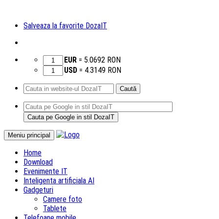
Salveaza la favorite DozaIT
EUR
=
5.0692
RON
USD
=
4.3149
RON
Caută
după:
Sari
Meniu principal
la
Home
conținut
Download
Evenimente IT
Inteligenta artificiala AI
Gadgeturi
Camere foto
Tablete
Telefoane mobile