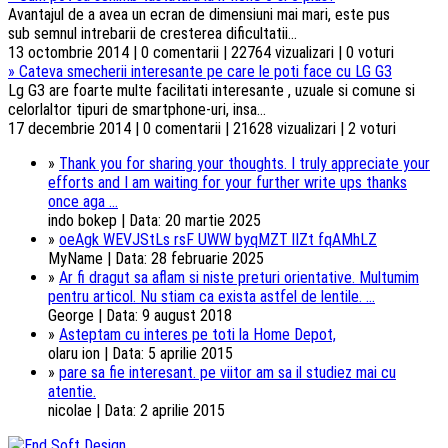
Avantajul de a avea un ecran de dimensiuni mai mari, este pus
sub semnul intrebarii de cresterea dificultatii...
13 octombrie 2014 | 0 comentarii | 22764 vizualizari | 0 voturi
»
Cateva smecherii interesante pe care le poti face cu LG G3
Lg G3 are foarte multe facilitati interesante , uzuale si comune si
celorlaltor tipuri de smartphone-uri, insa...
17 decembrie 2014 | 0 comentarii | 21628 vizualizari | 2 voturi
»
Thank you for sharing your thoughts. I truly appreciate your
efforts and I am waiting for your further write ups thanks
once aga ...
indo bokep | Data: 20 martie 2025
»
oeAgk WEVJStLs rsF UWW byqMZT lIZt fqAMhLZ
MyName | Data: 28 februarie 2025
»
Ar fi dragut sa aflam si niste preturi orientative. Multumim
pentru articol. Nu stiam ca exista astfel de lentile. ...
George | Data: 9 august 2018
»
Asteptam cu interes pe toti la Home Depot,
olaru ion | Data: 5 aprilie 2015
»
pare sa fie interesant. pe viitor am sa il studiez mai cu
atentie.
nicolae | Data: 2 aprilie 2015