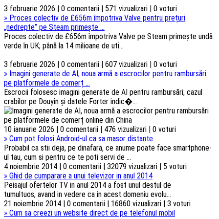
3 februarie 2026 | 0 comentarii | 571 vizualizari | 0 voturi
»
Proces colectiv de £656m împotriva Valve pentru prețuri
„nedrepte” pe Steam primește ...
Proces colectiv de £656m împotriva Valve pe Steam primește undă
verde în UK; până la 14 milioane de uti...
3 februarie 2026 | 0 comentarii | 607 vizualizari | 0 voturi
»
Imagini generate de AI, noua armă a escrocilor pentru rambursări
pe platformele de comerț ...
Escrocii folosesc imagini generate de AI pentru rambursări; cazul
crabilor pe Douyin și datele Forter indic�...
10 ianuarie 2026 | 0 comentarii | 476 vizualizari | 0 voturi
»
Cum pot folosi Android-ul ca sa masor distante
Probabil ca stii deja, pe dinafara, ce anume poate face smartphone-
ul tau, cum si pentru ce te poti servi de ...
4 noiembrie 2014 | 0 comentarii | 32079 vizualizari | 5 voturi
»
Ghid de cumparare a unui televizor in anul 2014
Peisajul ofertelor TV in anul 2014 a fost unul destul de
tumultuos, avand in vedere ca in acest domeniu evolu...
21 noiembrie 2014 | 0 comentarii | 16860 vizualizari | 3 voturi
»
Cum sa creezi un website direct de pe telefonul mobil