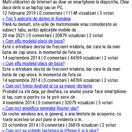
Multi utilizatori de Internet au doar un smartphone la dispozitie, Chiar
daca detii si un laptop sau un PC, ...
12 februarie 2019 | 0 comentarii | 11148 vizualizari | 3 voturi
»
Top 5 aplicații de dating în România
Până nu demult, site-urile de matrimoniale erau considerate un
subiect tabu, astăzi aplicațiile mobile de ...
20 mai 2021 | 0 comentarii | 20879 vizualizari | 2 voturi
»
Cum aflu modelul placii de baza?
Este o intrebare destul de frecvent intalnita, dar care le da mari
batai de cap unora. In momentul de fata se...
14 septembrie 2014 | 0 comentarii | 44769 vizualizari | 2 voturi
»
Cum aflu modelul placii de baza?
Este o intrebare destul de frecvent intalnita, dar care le da mari
batai de cap unora. In momentul de fata se...
14 septembrie 2014 | 0 comentarii | 44769 vizualizari | 2 voturi
»
Cum pot folosi Android-ul ca sa masor distante
Probabil ca stii deja, pe dinafara, ce anume poate face smartphone-
ul tau, cum si pentru ce te poti servi de ...
4 noiembrie 2014 | 0 comentarii | 32079 vizualizari | 5 voturi
»
Cum pot amplifica semnalul Router-ului?
Un router wireless are, in general, o arie limitata de acoperire, cu
toate acestea se pot pune in evidenta o m...
23 octombrie 2014 | 0 comentarii | 26818 vizualizari | 2 voturi
»
Cum pot sa schimb tastatura la iPhone 6 si 6 plus?