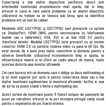
Conectarea a mai multor dispozitive periferice direct prin
intermediul monitorului economiseste mult spatiu, dar si timp,
intrucat in cazul in care exista probleme cu un anumit dispozitiv,
utilizatorul nu trebuie sa se tarasca sub birou, apoi sa identifice
problema intr-un nod de cabluri.
Modelele AOC U3277PQU și Q3277PQU sunt prevazute cu optiuni
ca: DisplayPort, HDMI (MHL pentru sincronizarea cu telefoanele
mobile sau a tabletelor), VGA, DVI si un hub USB 3.0 pentru
transferul datelor. Modelul U3277PQU este prevazut cu un sistem
conector HDMI 2.0 ce permite redarea video cu pana la 60 fps. Nu
este nevoie de a avea prea multe cunostinte in domeniu pentru a
observa beneficiile: utilizatorul economiseste timp si spatiu, isi
eficientizeaza munca si isi ofera un cadru placut de munca, toate
acestea datorita unui monitor ultrawide.
Cei care lucreza intr-un domeniu care ii obliga sa duca multitasking-ul
la un nivel superior pot opta si pentru conectarea unuia sau a mai
multor monitoare suplimentare la monitorul ultrawide. Astfel, in ziua
de azi nu se poate stabili o limita a multitasking-ului.
Acest sistem de monitoare poate fi folosit inclusiv de pasionatii de
jocuri pe calculator, intrucat ei isi pot inconjura intregul camp vizual
pentru o experienta de joc foarte intensa.