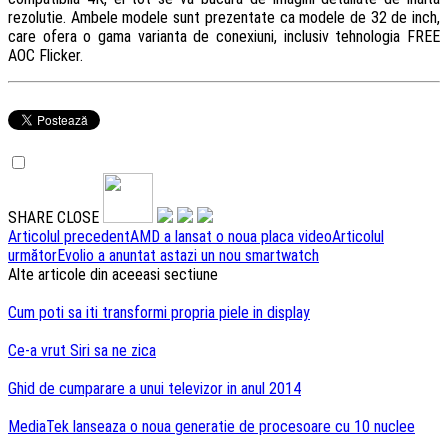
rezolutie. Ambele modele sunt prezentate ca modele de 32 de inch,
care ofera o gama varianta de conexiuni, inclusiv tehnologia FREE
AOC Flicker.
SHARE
CLOSE
Navigare
Articolul precedent
AMD a lansat o noua placa video
Articolul
următor
Evolio a anuntat astazi un nou smartwatch
articole
Alte articole din aceeasi sectiune
Cum poti sa iti transformi propria piele in display
Ce-a vrut Siri sa ne zica
Ghid de cumparare a unui televizor in anul 2014
MediaTek lanseaza o noua generatie de procesoare cu 10 nuclee