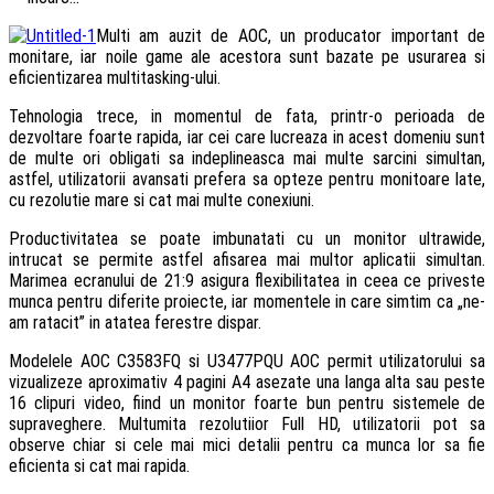
Multi am auzit de AOC, un producator important de
monitare, iar noile game ale acestora sunt bazate pe usurarea si
eficientizarea multitasking-ului.
Tehnologia trece, in momentul de fata, printr-o perioada de
dezvoltare foarte rapida, iar cei care lucreaza in acest domeniu sunt
de multe ori obligati sa indeplineasca mai multe sarcini simultan,
astfel, utilizatorii avansati prefera sa opteze pentru monitoare late,
cu rezolutie mare si cat mai multe conexiuni.
Productivitatea se poate imbunatati cu un monitor ultrawide,
intrucat se permite astfel afisarea mai multor aplicatii simultan.
Marimea ecranului de 21:9 asigura flexibilitatea in ceea ce priveste
munca pentru diferite proiecte, iar momentele in care simtim ca „ne-
am ratacit” in atatea ferestre dispar.
Modelele AOC C3583FQ si U3477PQU AOC permit utilizatorului sa
vizualizeze aproximativ 4 pagini A4 asezate una langa alta sau peste
16 clipuri video, fiind un monitor foarte bun pentru sistemele de
supraveghere. Multumita rezolutiior Full HD, utilizatorii pot sa
observe chiar si cele mai mici detalii pentru ca munca lor sa fie
eficienta si cat mai rapida.