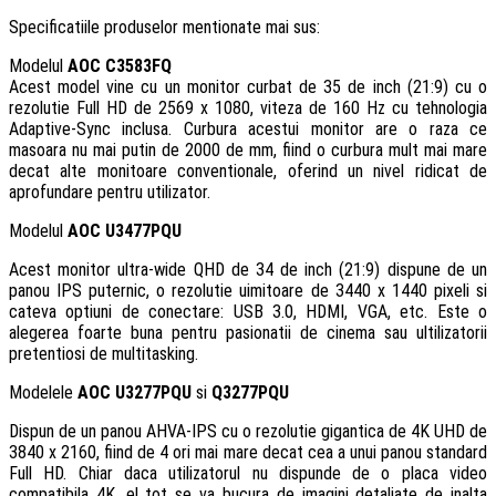
Specificatiile produselor mentionate mai sus:
Modelul
AOC C3583FQ
Acest model vine cu un monitor curbat de 35 de inch (21:9) cu o
rezolutie Full HD de 2569 x 1080, viteza de 160 Hz cu tehnologia
Adaptive-Sync inclusa. Curbura acestui monitor are o raza ce
masoara nu mai putin de 2000 de mm, fiind o curbura mult mai mare
decat alte monitoare conventionale, oferind un nivel ridicat de
aprofundare pentru utilizator.
Modelul
AOC U3477PQU
Acest monitor ultra-wide QHD de 34 de inch (21:9) dispune de un
panou IPS puternic, o rezolutie uimitoare de 3440 x 1440 pixeli si
cateva optiuni de conectare: USB 3.0, HDMI, VGA, etc. Este o
alegerea foarte buna pentru pasionatii de cinema sau ultilizatorii
pretentiosi de multitasking.
Modelele
AOC U3277PQU
si
Q3277PQU
Dispun de un panou AHVA-IPS cu o rezolutie gigantica de 4K UHD de
3840 x 2160, fiind de 4 ori mai mare decat cea a unui panou standard
Full HD. Chiar daca utilizatorul nu dispunde de o placa video
compatibila 4K, el tot se va bucura de imagini detaliate de inalta