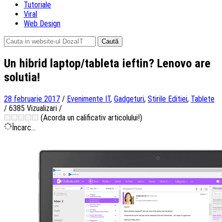
Tutoriale
Viral
Web Design
Caută
după:
Un hibrid laptop/tableta ieftin? Lenovo are
solutia!
28 februarie 2017
/
Evenimente IT
,
Gadgeturi
,
Stirile Editiei
,
Tablete
/
6385 Vizualizari
/
(Acorda un calificativ articolului!)
Încarc...