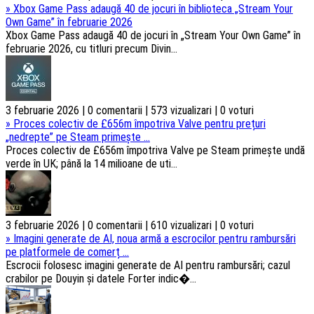
»
Xbox Game Pass adaugă 40 de jocuri în biblioteca „Stream Your
Own Game” în februarie 2026
Xbox Game Pass adaugă 40 de jocuri în „Stream Your Own Game” în
februarie 2026, cu titluri precum Divin...
3 februarie 2026 | 0 comentarii | 573 vizualizari | 0 voturi
»
Proces colectiv de £656m împotriva Valve pentru prețuri
„nedrepte” pe Steam primește ...
Proces colectiv de £656m împotriva Valve pe Steam primește undă
verde în UK; până la 14 milioane de uti...
3 februarie 2026 | 0 comentarii | 610 vizualizari | 0 voturi
»
Imagini generate de AI, noua armă a escrocilor pentru rambursări
pe platformele de comerț ...
Escrocii folosesc imagini generate de AI pentru rambursări; cazul
crabilor pe Douyin și datele Forter indic�...