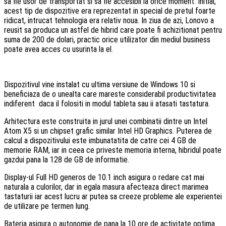
sa fie usor de transportat si sa fie accesibil la orice moment. Initial,
acest tip de dispozitive era reprezentat in special de pretul foarte
ridicat, intrucat tehnologia era relativ noua. In ziua de azi, Lonovo a
reusit sa produca un astfel de hibrid care poate fi achizitionat pentru
suma de 200 de dolari, practic orice utilizator din mediul business
poate avea acces cu usurinta la el.
Dispozitivul vine instalat cu ultima versiune de Windows 10 si
beneficiaza de o unealta care mareste considerabil productivitatea
indiferent daca il folositi in modul tableta sau ii atasati tastatura.
Arhitectura este construita in jurul unei combinatii dintre un Intel
Atom X5 si un chipset grafic similar Intel HD Graphics. Puterea de
calcul a dispozitivului este imbunatatita de catre cei 4 GB de
memorie RAM, iar in ceea ce priveste memoria interna, hibridul poate
gazdui pana la 128 de GB de informatie.
Display-ul Full HD generos de 10.1 inch asigura o redare cat mai
naturala a culorilor, dar in egala masura afecteaza direct marimea
tastaturii iar acest lucru ar putea sa creeze probleme ale experientei
de utilizare pe termen lung.
Bateria asigura o autonomie de pana la 10 ore de activitate optima