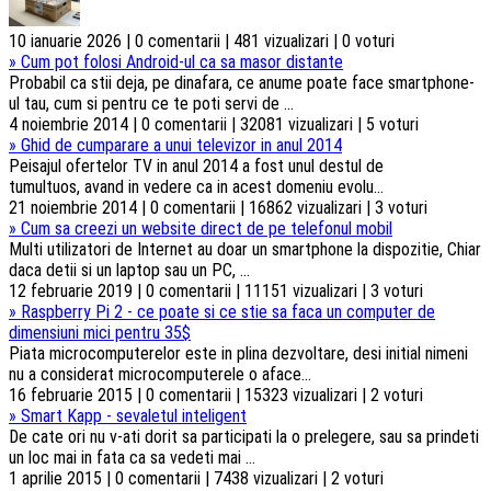
10 ianuarie 2026 | 0 comentarii | 481 vizualizari | 0 voturi
»
Cum pot folosi Android-ul ca sa masor distante
Probabil ca stii deja, pe dinafara, ce anume poate face smartphone-
ul tau, cum si pentru ce te poti servi de ...
4 noiembrie 2014 | 0 comentarii | 32081 vizualizari | 5 voturi
»
Ghid de cumparare a unui televizor in anul 2014
Peisajul ofertelor TV in anul 2014 a fost unul destul de
tumultuos, avand in vedere ca in acest domeniu evolu...
21 noiembrie 2014 | 0 comentarii | 16862 vizualizari | 3 voturi
»
Cum sa creezi un website direct de pe telefonul mobil
Multi utilizatori de Internet au doar un smartphone la dispozitie, Chiar
daca detii si un laptop sau un PC, ...
12 februarie 2019 | 0 comentarii | 11151 vizualizari | 3 voturi
»
Raspberry Pi 2 - ce poate si ce stie sa faca un computer de
dimensiuni mici pentru 35$
Piata microcomputerelor este in plina dezvoltare, desi initial nimeni
nu a considerat microcomputerele o aface...
16 februarie 2015 | 0 comentarii | 15323 vizualizari | 2 voturi
»
Smart Kapp - sevaletul inteligent
De cate ori nu v-ati dorit sa participati la o prelegere, sau sa prindeti
un loc mai in fata ca sa vedeti mai ...
1 aprilie 2015 | 0 comentarii | 7438 vizualizari | 2 voturi