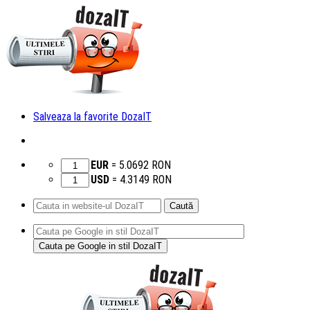
Salveaza la favorite DozaIT
EUR
=
5.0692
RON
USD
=
4.3149
RON
Caută
după:
Sari
la
conținut