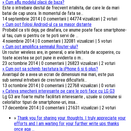
»
Cum aflu modelul placii de baza?
Este o intrebare destul de frecvent intalnita, dar care le da mari
batai de cap unora. In momentul de fata se...
14 septembrie 2014 | 0 comentarii | 44774 vizualizari | 2 voturi
»
Cum pot folosi Android-ul ca sa masor distante
Probabil ca stii deja, pe dinafara, ce anume poate face smartphone-
ul tau, cum si pentru ce te poti servi de ...
4 noiembrie 2014 | 0 comentarii | 32081 vizualizari | 5 voturi
»
Cum pot amplifica semnalul Router-ului?
Un router wireless are, in general, o arie limitata de acoperire, cu
toate acestea se pot pune in evidenta o m...
23 octombrie 2014 | 0 comentarii | 26823 vizualizari | 2 voturi
»
Cum pot sa schimb tastatura la iPhone 6 si 6 plus?
Avantajul de a avea un ecran de dimensiuni mai mari, este pus
sub semnul intrebarii de cresterea dificultatii...
13 octombrie 2014 | 0 comentarii | 22768 vizualizari | 0 voturi
»
Cateva smecherii interesante pe care le poti face cu LG G3
Lg G3 are foarte multe facilitati interesante , uzuale si comune si
celorlaltor tipuri de smartphone-uri, insa...
17 decembrie 2014 | 0 comentarii | 21631 vizualizari | 2 voturi
»
Thank you for sharing your thoughts. I truly appreciate your
efforts and I am waiting for your further write ups thanks
once aga ...