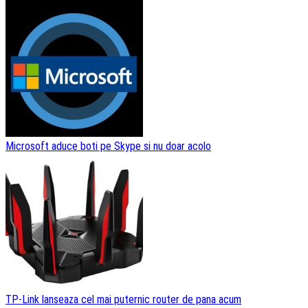
Microsoft aduce boti pe Skype si nu doar acolo
TP-Link lanseaza cel mai puternic router de pana acum