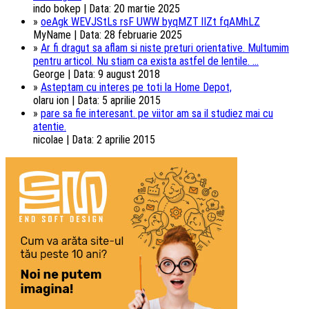
indo bokep | Data: 20 martie 2025
»
oeAgk WEVJStLs rsF UWW byqMZT lIZt fqAMhLZ
MyName | Data: 28 februarie 2025
»
Ar fi dragut sa aflam si niste preturi orientative. Multumim
pentru articol. Nu stiam ca exista astfel de lentile. ...
George | Data: 9 august 2018
»
Asteptam cu interes pe toti la Home Depot,
olaru ion | Data: 5 aprilie 2015
»
pare sa fie interesant. pe viitor am sa il studiez mai cu
atentie.
nicolae | Data: 2 aprilie 2015