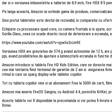
dar si o versiunea imbunatatita a tabletei de 8,9 inch, Fire HDX 8.9 pe
Pe langa aceasta, Amazon isi extinde gama de produse, comercializand, 
Desi pretul tabletelor este destul de rezonabil, in comparatie cu ofert
Echipate cu procesoare quad-core, cu camera frontala si in spate, ecran
Gorilla Glass, ceea ce scade drastic riscul de deteriorare a ecranului, 
https://www.youtube.com/watch?v=qyw5s3vzm9E
Versiunea HDX are greutatea de 374 g avand autonomie de 12 h, are pro
ppi, avand posibilitatea de ajustare a luminozitatii ecranului in functie 
Amazon introduce si tableta Fire HD Kids Edition, care se doreste mai m
cea mai tentanta fiind termenul de garantie de 2 ani si asigurarea firmei
ritmul in care se sparg display-urile tablelor copiilor.
Tot cu tableta copiilor vine si un abonament free la 5000 de carti, film
Amazon mai anunta FireOS Sangria, cu Android 4.4, poreclita KitKat, prob
Aceste tablete vor fi disponibile la precomanda si vor putea fi livrate i
firmei.