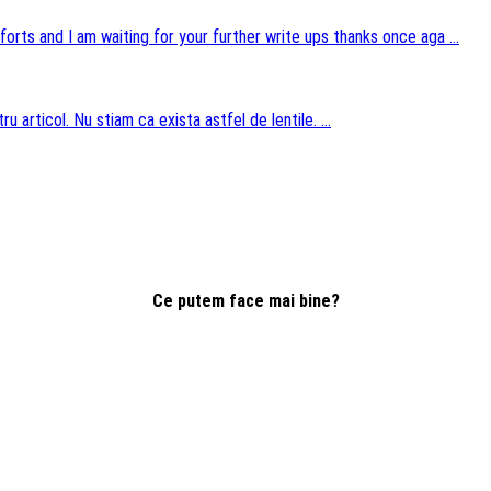
forts and I am waiting for your further write ups thanks once aga ...
u articol. Nu stiam ca exista astfel de lentile. ...
Ce putem face mai bine?