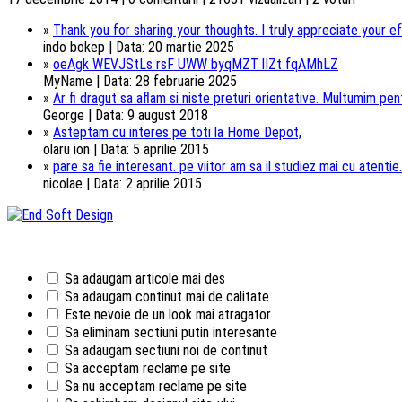
»
Thank you for sharing your thoughts. I truly appreciate your ef
indo bokep | Data: 20 martie 2025
»
oeAgk WEVJStLs rsF UWW byqMZT lIZt fqAMhLZ
MyName | Data: 28 februarie 2025
»
Ar fi dragut sa aflam si niste preturi orientative. Multumim pentr
George | Data: 9 august 2018
»
Asteptam cu interes pe toti la Home Depot,
olaru ion | Data: 5 aprilie 2015
»
pare sa fie interesant. pe viitor am sa il studiez mai cu atentie.
nicolae | Data: 2 aprilie 2015
Sa adaugam articole mai des
Sa adaugam continut mai de calitate
Este nevoie de un look mai atragator
Sa eliminam sectiuni putin interesante
Sa adaugam sectiuni noi de continut
Sa acceptam reclame pe site
Sa nu acceptam reclame pe site