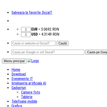
Salveaza la favorite DozaIT
EUR
=
5.0692
RON
USD
=
4.3149
RON
Caută
după:
Sari
Meniu principal
la
Home
conținut
Download
Evenimente IT
Inteligenta artificiala AI
Gadgeturi
Camere foto
Tablete
Telefoane mobile
Grafica