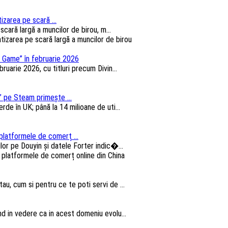
izarea pe scară ...
cară largă a muncilor de birou, m...
 Game” în februarie 2026
arie 2026, cu titluri precum Divin...
 pe Steam primește ...
e în UK; până la 14 milioane de uti...
platformele de comerț ...
lor pe Douyin și datele Forter indic�...
au, cum si pentru ce te poti servi de ...
nd in vedere ca in acest domeniu evolu...