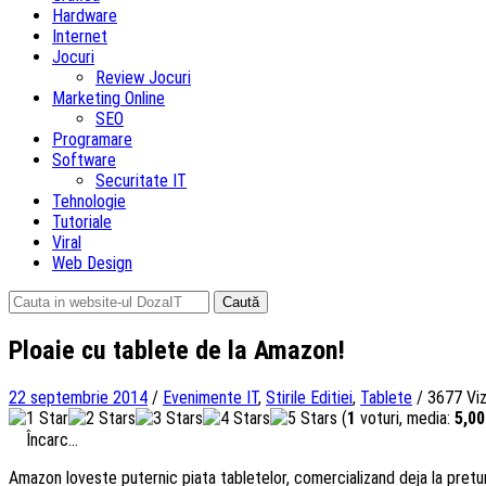
Hardware
Internet
Jocuri
Review Jocuri
Marketing Online
SEO
Programare
Software
Securitate IT
Tehnologie
Tutoriale
Viral
Web Design
Caută
după:
Ploaie cu tablete de la Amazon!
22 septembrie 2014
/
Evenimente IT
,
Stirile Editiei
,
Tablete
/
3677 Viz
(
1
voturi, media:
5,00
Încarc...
Amazon loveste puternic piata tabletelor, comercializand deja la pretu