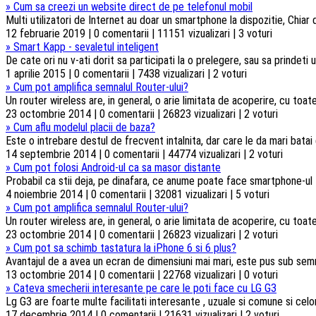
»
Cum sa creezi un website direct de pe telefonul mobil
Multi utilizatori de Internet au doar un smartphone la dispozitie, Chiar d
12 februarie 2019 | 0 comentarii | 11151 vizualizari | 3 voturi
»
Smart Kapp - sevaletul inteligent
De cate ori nu v-ati dorit sa participati la o prelegere, sau sa prindeti u
1 aprilie 2015 | 0 comentarii | 7438 vizualizari | 2 voturi
»
Cum pot amplifica semnalul Router-ului?
Un router wireless are, in general, o arie limitata de acoperire, cu toa
23 octombrie 2014 | 0 comentarii | 26823 vizualizari | 2 voturi
»
Cum aflu modelul placii de baza?
Este o intrebare destul de frecvent intalnita, dar care le da mari batai
14 septembrie 2014 | 0 comentarii | 44774 vizualizari | 2 voturi
»
Cum pot folosi Android-ul ca sa masor distante
Probabil ca stii deja, pe dinafara, ce anume poate face smartphone-ul t
4 noiembrie 2014 | 0 comentarii | 32081 vizualizari | 5 voturi
»
Cum pot amplifica semnalul Router-ului?
Un router wireless are, in general, o arie limitata de acoperire, cu toa
23 octombrie 2014 | 0 comentarii | 26823 vizualizari | 2 voturi
»
Cum pot sa schimb tastatura la iPhone 6 si 6 plus?
Avantajul de a avea un ecran de dimensiuni mai mari, este pus sub semnul 
13 octombrie 2014 | 0 comentarii | 22768 vizualizari | 0 voturi
»
Cateva smecherii interesante pe care le poti face cu LG G3
Lg G3 are foarte multe facilitati interesante , uzuale si comune si celorl
17 decembrie 2014 | 0 comentarii | 21631 vizualizari | 2 voturi