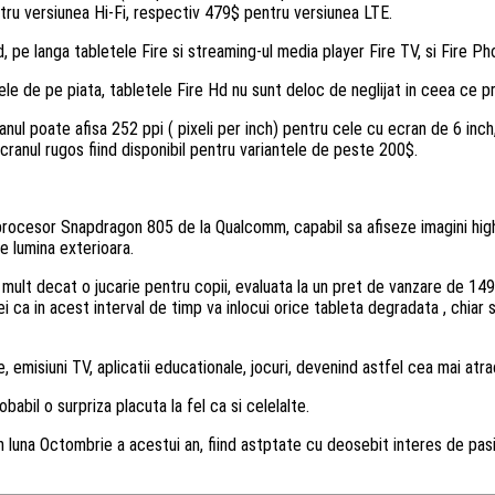
ntru versiunea Hi-Fi, respectiv 479$ pentru versiunea LTE.
pe langa tabletele Fire si streaming-ul media player Fire TV, si Fire Ph
ele de pe piata, tabletele Fire Hd nu sunt deloc de neglijat in ceea ce 
ul poate afisa 252 ppi ( pixeli per inch) pentru cele cu ecran de 6 inch,
ecranul rugos fiind disponibil pentru variantele de peste 200$.
cesor Snapdragon 805 de la Qualcomm, capabil sa afiseze imagini high-de
de lumina exterioara.
ult decat o jucarie pentru copii, evaluata la un pret de vanzare de 149$
 ca in acest interval de timp va inlocui orice tableta degradata , chiar si
e, emisiuni TV, aplicatii educationale, jocuri, devenind astfel cea mai atr
abil o surpriza placuta la fel ca si celelalte.
n luna Octombrie a acestui an, fiind astptate cu deosebit interes de pasio