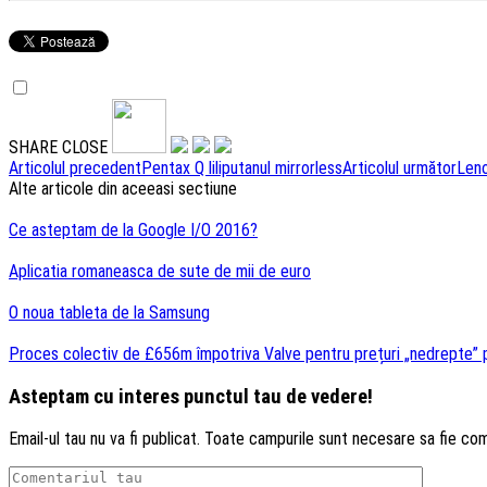
SHARE
CLOSE
Navigare
Articolul precedent
Pentax Q liliputanul mirrorless
Articolul următor
Leno
Alte articole din aceeasi sectiune
articole
Ce asteptam de la Google I/O 2016?
Aplicatia romaneasca de sute de mii de euro
O noua tableta de la Samsung
Proces colectiv de £656m împotriva Valve pentru prețuri „nedrepte” 
Asteptam cu interes punctul tau de vedere!
Email-ul tau nu va fi publicat. Toate campurile sunt necesare sa fie co