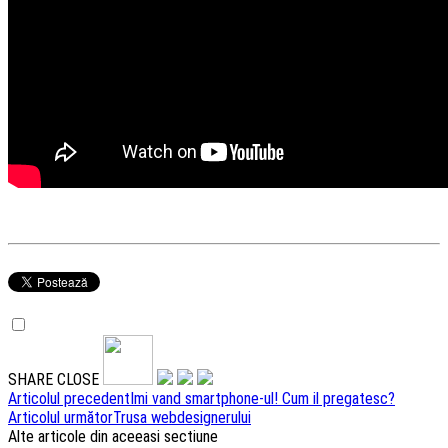
SHARE
CLOSE
Navigare
Articolul precedent
Imi vand smartphone-ul! Cum il pregatesc?
Articolul următor
Trusa webdesignerului
articole
Alte articole din aceeasi sectiune