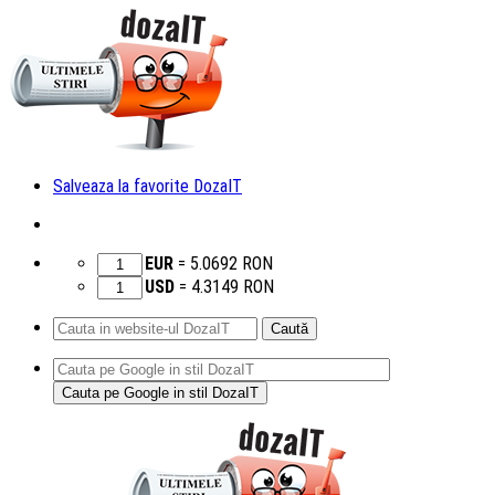
Salveaza la favorite DozaIT
EUR
=
5.0692
RON
USD
=
4.3149
RON
Caută
după:
Sari
la
conținut