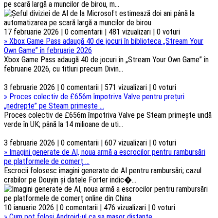
pe scară largă a muncilor de birou, m...
17 februarie 2026 | 0 comentarii | 481 vizualizari | 0 voturi
»
Xbox Game Pass adaugă 40 de jocuri în biblioteca „Stream Your
Own Game” în februarie 2026
Xbox Game Pass adaugă 40 de jocuri în „Stream Your Own Game” în
februarie 2026, cu titluri precum Divin...
3 februarie 2026 | 0 comentarii | 571 vizualizari | 0 voturi
»
Proces colectiv de £656m împotriva Valve pentru prețuri
„nedrepte” pe Steam primește ...
Proces colectiv de £656m împotriva Valve pe Steam primește undă
verde în UK; până la 14 milioane de uti...
3 februarie 2026 | 0 comentarii | 607 vizualizari | 0 voturi
»
Imagini generate de AI, noua armă a escrocilor pentru rambursări
pe platformele de comerț ...
Escrocii folosesc imagini generate de AI pentru rambursări; cazul
crabilor pe Douyin și datele Forter indic�...
10 ianuarie 2026 | 0 comentarii | 476 vizualizari | 0 voturi
»
Cum pot folosi Android-ul ca sa masor distante