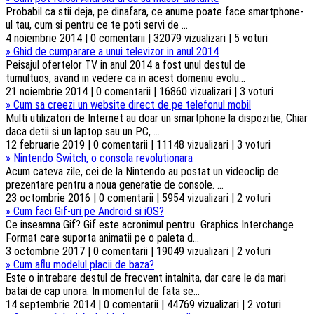
Probabil ca stii deja, pe dinafara, ce anume poate face smartphone-
ul tau, cum si pentru ce te poti servi de ...
4 noiembrie 2014 | 0 comentarii | 32079 vizualizari | 5 voturi
»
Ghid de cumparare a unui televizor in anul 2014
Peisajul ofertelor TV in anul 2014 a fost unul destul de
tumultuos, avand in vedere ca in acest domeniu evolu...
21 noiembrie 2014 | 0 comentarii | 16860 vizualizari | 3 voturi
»
Cum sa creezi un website direct de pe telefonul mobil
Multi utilizatori de Internet au doar un smartphone la dispozitie, Chiar
daca detii si un laptop sau un PC, ...
12 februarie 2019 | 0 comentarii | 11148 vizualizari | 3 voturi
»
Nintendo Switch, o consola revolutionara
Acum cateva zile, cei de la Nintendo au postat un videoclip de
prezentare pentru a noua generatie de console. ...
23 octombrie 2016 | 0 comentarii | 5954 vizualizari | 2 voturi
»
Cum faci Gif-uri pe Android si iOS?
Ce inseamna Gif? Gif este acronimul pentru Graphics Interchange
Format care suporta animatii pe o paleta d...
3 octombrie 2017 | 0 comentarii | 19049 vizualizari | 2 voturi
»
Cum aflu modelul placii de baza?
Este o intrebare destul de frecvent intalnita, dar care le da mari
batai de cap unora. In momentul de fata se...
14 septembrie 2014 | 0 comentarii | 44769 vizualizari | 2 voturi