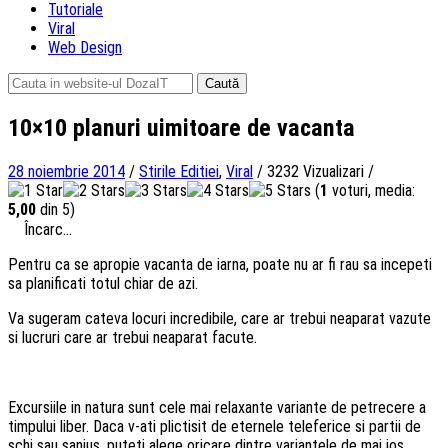
Tutoriale
Viral
Web Design
Caută
după:
10×10 planuri uimitoare de vacanta
28 noiembrie 2014
/
Stirile Editiei
,
Viral
/
3232 Vizualizari
/
(
1
voturi, media:
5,00
din 5)
Încarc...
Pentru ca se apropie vacanta de iarna, poate nu ar fi rau sa incepeti
sa planificati totul chiar de azi.
Va sugeram cateva locuri incredibile, care ar trebui neaparat vazute
si lucruri care ar trebui neaparat facute.
Excursiile in natura sunt cele mai relaxante variante de petrecere a
timpului liber. Daca v-ati plictisit de eternele teleferice si partii de
schi sau sanius, puteti alege oricare dintre variantele de mai jos.