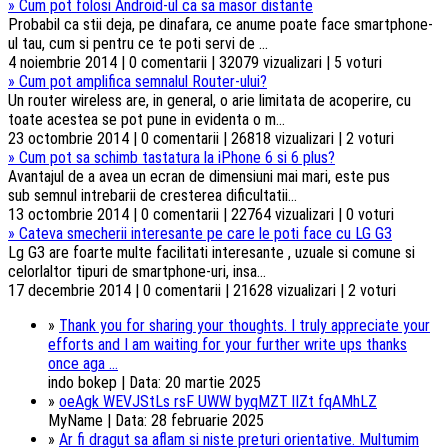
»
Cum pot folosi Android-ul ca sa masor distante
Probabil ca stii deja, pe dinafara, ce anume poate face smartphone-
ul tau, cum si pentru ce te poti servi de ...
4 noiembrie 2014 | 0 comentarii | 32079 vizualizari | 5 voturi
»
Cum pot amplifica semnalul Router-ului?
Un router wireless are, in general, o arie limitata de acoperire, cu
toate acestea se pot pune in evidenta o m...
23 octombrie 2014 | 0 comentarii | 26818 vizualizari | 2 voturi
»
Cum pot sa schimb tastatura la iPhone 6 si 6 plus?
Avantajul de a avea un ecran de dimensiuni mai mari, este pus
sub semnul intrebarii de cresterea dificultatii...
13 octombrie 2014 | 0 comentarii | 22764 vizualizari | 0 voturi
»
Cateva smecherii interesante pe care le poti face cu LG G3
Lg G3 are foarte multe facilitati interesante , uzuale si comune si
celorlaltor tipuri de smartphone-uri, insa...
17 decembrie 2014 | 0 comentarii | 21628 vizualizari | 2 voturi
»
Thank you for sharing your thoughts. I truly appreciate your
efforts and I am waiting for your further write ups thanks
once aga ...
indo bokep | Data: 20 martie 2025
»
oeAgk WEVJStLs rsF UWW byqMZT lIZt fqAMhLZ
MyName | Data: 28 februarie 2025
»
Ar fi dragut sa aflam si niste preturi orientative. Multumim