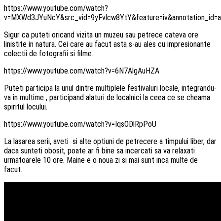
https://www.youtube.com/watch?
v=MXWd3JYuNcY&src_vid=9yFvlcw8YtY&feature=iv&annotation_id=
Sigur ca puteti oricand vizita un muzeu sau petrece cateva ore
linistite in natura. Cei care au facut asta s-au ales cu impresionante
colectii de fotografii si filme.
https://www.youtube.com/watch?v=6N7AlgAuHZA
Puteti participa la unul dintre multiplele festivaluri locale, integrandu-
va in multime , participand alaturi de localnici la ceea ce se cheama
spiritul locului.
https://www.youtube.com/watch?v=IqsODlRpPoU
La lasarea serii, aveti si alte optiuni de petrecere a timpului liber, dar
daca sunteti obosit, poate ar fi bine sa incercati sa va relaxati
urmatoarele 10 ore. Maine e o noua zi si mai sunt inca multe de
facut.