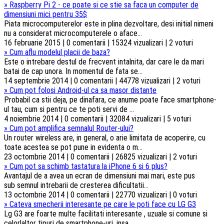
»
Raspberry Pi 2 - ce poate si ce stie sa faca un computer de
dimensiuni mici pentru 35$
Piata microcomputerelor este in plina dezvoltare, desi initial nimeni
nu a considerat microcomputerele o aface...
16 februarie 2015 | 0 comentarii | 15324 vizualizari | 2 voturi
»
Cum aflu modelul placii de baza?
Este o intrebare destul de frecvent intalnita, dar care le da mari
batai de cap unora. In momentul de fata se...
14 septembrie 2014 | 0 comentarii | 44778 vizualizari | 2 voturi
»
Cum pot folosi Android-ul ca sa masor distante
Probabil ca stii deja, pe dinafara, ce anume poate face smartphone-
ul tau, cum si pentru ce te poti servi de ...
4 noiembrie 2014 | 0 comentarii | 32084 vizualizari | 5 voturi
»
Cum pot amplifica semnalul Router-ului?
Un router wireless are, in general, o arie limitata de acoperire, cu
toate acestea se pot pune in evidenta o m...
23 octombrie 2014 | 0 comentarii | 26825 vizualizari | 2 voturi
»
Cum pot sa schimb tastatura la iPhone 6 si 6 plus?
Avantajul de a avea un ecran de dimensiuni mai mari, este pus
sub semnul intrebarii de cresterea dificultatii...
13 octombrie 2014 | 0 comentarii | 22770 vizualizari | 0 voturi
»
Cateva smecherii interesante pe care le poti face cu LG G3
Lg G3 are foarte multe facilitati interesante , uzuale si comune si
celorlaltor tipuri de smartphone-uri, insa...