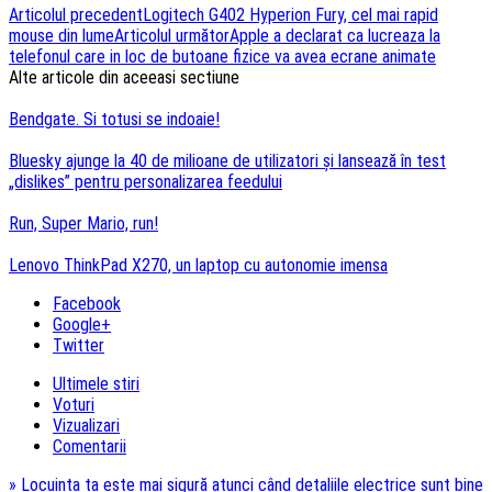
Navigare
Articolul precedent
Logitech G402 Hyperion Fury, cel mai rapid
mouse din lume
Articolul următor
Apple a declarat ca lucreaza la
articole
telefonul care in loc de butoane fizice va avea ecrane animate
Alte articole din aceeasi sectiune
Bendgate. Si totusi se indoaie!
Bluesky ajunge la 40 de milioane de utilizatori și lansează în test
„dislikes” pentru personalizarea feedului
Run, Super Mario, run!
Lenovo ThinkPad X270, un laptop cu autonomie imensa
Facebook
Google+
Twitter
Ultimele stiri
Voturi
Vizualizari
Comentarii
»
Locuința ta este mai sigură atunci când detaliile electrice sunt bine