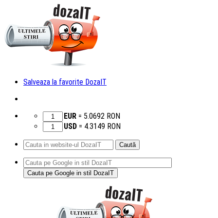
Salveaza la favorite DozaIT
EUR
=
5.0692
RON
USD
=
4.3149
RON
Caută
după:
Sari
la
conținut