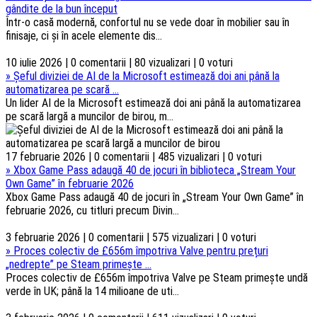
gândite de la bun început
Într-o casă modernă, confortul nu se vede doar în mobilier sau în
finisaje, ci și în acele elemente dis...
10 iulie 2026 | 0 comentarii | 80 vizualizari | 0 voturi
»
Șeful diviziei de AI de la Microsoft estimează doi ani până la
automatizarea pe scară ...
Un lider AI de la Microsoft estimează doi ani până la automatizarea
pe scară largă a muncilor de birou, m...
17 februarie 2026 | 0 comentarii | 485 vizualizari | 0 voturi
»
Xbox Game Pass adaugă 40 de jocuri în biblioteca „Stream Your
Own Game” în februarie 2026
Xbox Game Pass adaugă 40 de jocuri în „Stream Your Own Game” în
februarie 2026, cu titluri precum Divin...
3 februarie 2026 | 0 comentarii | 575 vizualizari | 0 voturi
»
Proces colectiv de £656m împotriva Valve pentru prețuri
„nedrepte” pe Steam primește ...
Proces colectiv de £656m împotriva Valve pe Steam primește undă
verde în UK; până la 14 milioane de uti...