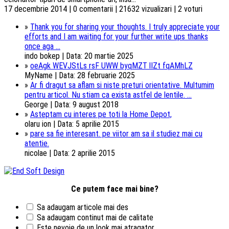
17 decembrie 2014 | 0 comentarii | 21632 vizualizari | 2 voturi
»
Thank you for sharing your thoughts. I truly appreciate your
efforts and I am waiting for your further write ups thanks
once aga ...
indo bokep | Data: 20 martie 2025
»
oeAgk WEVJStLs rsF UWW byqMZT lIZt fqAMhLZ
MyName | Data: 28 februarie 2025
»
Ar fi dragut sa aflam si niste preturi orientative. Multumim
pentru articol. Nu stiam ca exista astfel de lentile. ...
George | Data: 9 august 2018
»
Asteptam cu interes pe toti la Home Depot,
olaru ion | Data: 5 aprilie 2015
»
pare sa fie interesant. pe viitor am sa il studiez mai cu
atentie.
nicolae | Data: 2 aprilie 2015
Ce putem face mai bine?
Sa adaugam articole mai des
Sa adaugam continut mai de calitate
Este nevoie de un look mai atragator