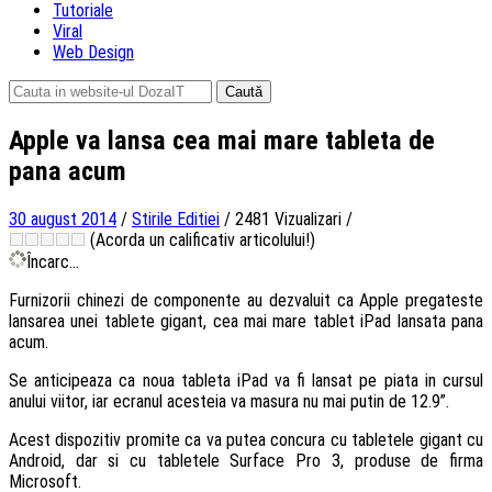
Tutoriale
Viral
Web Design
Caută
după:
Apple va lansa cea mai mare tableta de
pana acum
30 august 2014
/
Stirile Editiei
/
2481 Vizualizari
/
(Acorda un calificativ articolului!)
Încarc...
Furnizorii chinezi de componente au dezvaluit ca Apple pregateste
lansarea unei tablete gigant, cea mai mare tablet iPad lansata pana
acum.
Se anticipeaza ca noua tableta iPad va fi lansat pe piata in cursul
anului viitor, iar ecranul acesteia va masura nu mai putin de 12.9”.
Acest dispozitiv promite ca va putea concura cu tabletele gigant cu
Android, dar si cu tabletele Surface Pro 3, produse de firma
Microsoft.