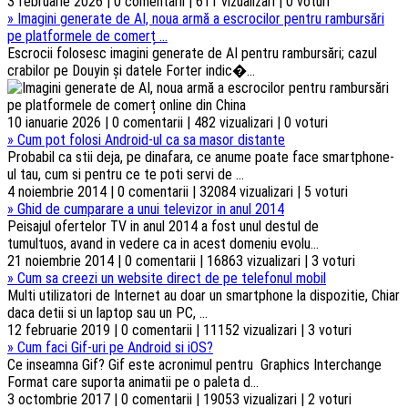
3 februarie 2026 | 0 comentarii | 611 vizualizari | 0 voturi
»
Imagini generate de AI, noua armă a escrocilor pentru rambursări
pe platformele de comerț ...
Escrocii folosesc imagini generate de AI pentru rambursări; cazul
crabilor pe Douyin și datele Forter indic�...
10 ianuarie 2026 | 0 comentarii | 482 vizualizari | 0 voturi
»
Cum pot folosi Android-ul ca sa masor distante
Probabil ca stii deja, pe dinafara, ce anume poate face smartphone-
ul tau, cum si pentru ce te poti servi de ...
4 noiembrie 2014 | 0 comentarii | 32084 vizualizari | 5 voturi
»
Ghid de cumparare a unui televizor in anul 2014
Peisajul ofertelor TV in anul 2014 a fost unul destul de
tumultuos, avand in vedere ca in acest domeniu evolu...
21 noiembrie 2014 | 0 comentarii | 16863 vizualizari | 3 voturi
»
Cum sa creezi un website direct de pe telefonul mobil
Multi utilizatori de Internet au doar un smartphone la dispozitie, Chiar
daca detii si un laptop sau un PC, ...
12 februarie 2019 | 0 comentarii | 11152 vizualizari | 3 voturi
»
Cum faci Gif-uri pe Android si iOS?
Ce inseamna Gif? Gif este acronimul pentru Graphics Interchange
Format care suporta animatii pe o paleta d...
3 octombrie 2017 | 0 comentarii | 19053 vizualizari | 2 voturi