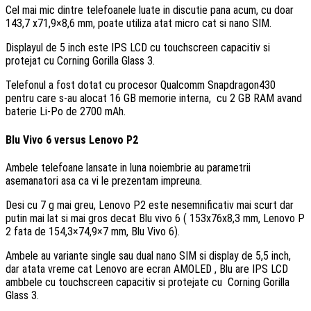
Cel mai mic dintre telefoanele luate in discutie pana acum, cu doar
143,7 x71,9×8,6 mm, poate utiliza atat micro cat si nano SIM.
Displayul de 5 inch este IPS LCD cu touchscreen capacitiv si
protejat cu Corning Gorilla Glass 3.
Telefonul a fost dotat cu procesor Qualcomm Snapdragon430
pentru care s-au alocat 16 GB memorie interna, cu 2 GB RAM avand
baterie Li-Po de 2700 mAh.
Blu Vivo 6 versus Lenovo P2
Ambele telefoane lansate in luna noiembrie au parametrii
asemanatori asa ca vi le prezentam impreuna.
Desi cu 7 g mai greu, Lenovo P2 este nesemnificativ mai scurt dar
putin mai lat si mai gros decat Blu vivo 6 ( 153x76x8,3 mm, Lenovo P
2 fata de 154,3×74,9×7 mm, Blu Vivo 6).
Ambele au variante single sau dual nano SIM si display de 5,5 inch,
dar atata vreme cat Lenovo are ecran AMOLED , Blu are IPS LCD
ambbele cu touchscreen capacitiv si protejate cu Corning Gorilla
Glass 3.