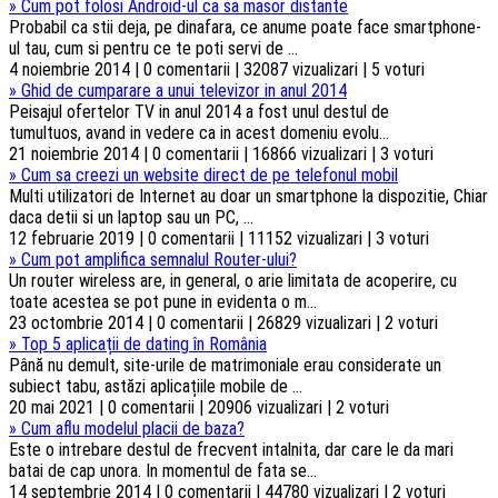
»
Cum pot folosi Android-ul ca sa masor distante
Probabil ca stii deja, pe dinafara, ce anume poate face smartphone-
ul tau, cum si pentru ce te poti servi de ...
4 noiembrie 2014 | 0 comentarii | 32087 vizualizari | 5 voturi
»
Ghid de cumparare a unui televizor in anul 2014
Peisajul ofertelor TV in anul 2014 a fost unul destul de
tumultuos, avand in vedere ca in acest domeniu evolu...
21 noiembrie 2014 | 0 comentarii | 16866 vizualizari | 3 voturi
»
Cum sa creezi un website direct de pe telefonul mobil
Multi utilizatori de Internet au doar un smartphone la dispozitie, Chiar
daca detii si un laptop sau un PC, ...
12 februarie 2019 | 0 comentarii | 11152 vizualizari | 3 voturi
»
Cum pot amplifica semnalul Router-ului?
Un router wireless are, in general, o arie limitata de acoperire, cu
toate acestea se pot pune in evidenta o m...
23 octombrie 2014 | 0 comentarii | 26829 vizualizari | 2 voturi
»
Top 5 aplicații de dating în România
Până nu demult, site-urile de matrimoniale erau considerate un
subiect tabu, astăzi aplicațiile mobile de ...
20 mai 2021 | 0 comentarii | 20906 vizualizari | 2 voturi
»
Cum aflu modelul placii de baza?
Este o intrebare destul de frecvent intalnita, dar care le da mari
batai de cap unora. In momentul de fata se...
14 septembrie 2014 | 0 comentarii | 44780 vizualizari | 2 voturi