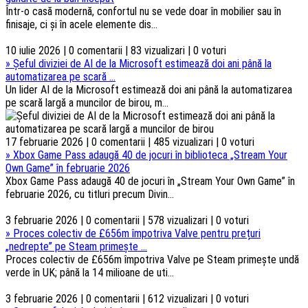
Într-o casă modernă, confortul nu se vede doar în mobilier sau în
finisaje, ci și în acele elemente dis...
10 iulie 2026 | 0 comentarii | 83 vizualizari | 0 voturi
»
Șeful diviziei de AI de la Microsoft estimează doi ani până la
automatizarea pe scară ...
Un lider AI de la Microsoft estimează doi ani până la automatizarea
pe scară largă a muncilor de birou, m...
17 februarie 2026 | 0 comentarii | 485 vizualizari | 0 voturi
»
Xbox Game Pass adaugă 40 de jocuri în biblioteca „Stream Your
Own Game” în februarie 2026
Xbox Game Pass adaugă 40 de jocuri în „Stream Your Own Game” în
februarie 2026, cu titluri precum Divin...
3 februarie 2026 | 0 comentarii | 578 vizualizari | 0 voturi
»
Proces colectiv de £656m împotriva Valve pentru prețuri
„nedrepte” pe Steam primește ...
Proces colectiv de £656m împotriva Valve pe Steam primește undă
verde în UK; până la 14 milioane de uti...
3 februarie 2026 | 0 comentarii | 612 vizualizari | 0 voturi