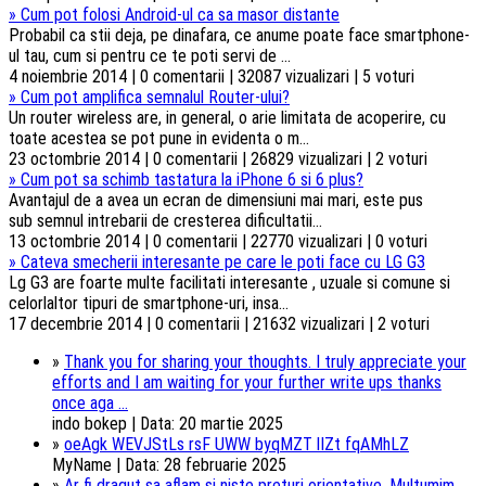
»
Cum pot folosi Android-ul ca sa masor distante
Probabil ca stii deja, pe dinafara, ce anume poate face smartphone-
ul tau, cum si pentru ce te poti servi de ...
4 noiembrie 2014 | 0 comentarii | 32087 vizualizari | 5 voturi
»
Cum pot amplifica semnalul Router-ului?
Un router wireless are, in general, o arie limitata de acoperire, cu
toate acestea se pot pune in evidenta o m...
23 octombrie 2014 | 0 comentarii | 26829 vizualizari | 2 voturi
»
Cum pot sa schimb tastatura la iPhone 6 si 6 plus?
Avantajul de a avea un ecran de dimensiuni mai mari, este pus
sub semnul intrebarii de cresterea dificultatii...
13 octombrie 2014 | 0 comentarii | 22770 vizualizari | 0 voturi
»
Cateva smecherii interesante pe care le poti face cu LG G3
Lg G3 are foarte multe facilitati interesante , uzuale si comune si
celorlaltor tipuri de smartphone-uri, insa...
17 decembrie 2014 | 0 comentarii | 21632 vizualizari | 2 voturi
»
Thank you for sharing your thoughts. I truly appreciate your
efforts and I am waiting for your further write ups thanks
once aga ...
indo bokep | Data: 20 martie 2025
»
oeAgk WEVJStLs rsF UWW byqMZT lIZt fqAMhLZ
MyName | Data: 28 februarie 2025
»
Ar fi dragut sa aflam si niste preturi orientative. Multumim