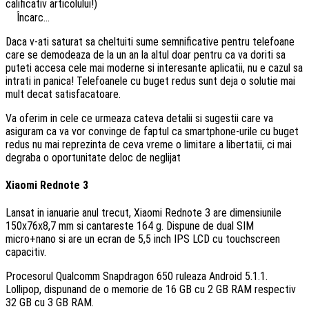
calificativ articolului!)
Încarc...
Daca v-ati saturat sa cheltuiti sume semnificative pentru telefoane
care se demodeaza de la un an la altul doar pentru ca va doriti sa
puteti accesa cele mai moderne si interesante aplicatii, nu e cazul sa
intrati in panica! Telefoanele cu buget redus sunt deja o solutie mai
mult decat satisfacatoare.
Va oferim in cele ce urmeaza cateva detalii si sugestii care va
asiguram ca va vor convinge de faptul ca smartphone-urile cu buget
redus nu mai reprezinta de ceva vreme o limitare a libertatii, ci mai
degraba o oportunitate deloc de neglijat
Xiaomi Rednote 3
Lansat in ianuarie anul trecut, Xiaomi Rednote 3 are dimensiunile
150x76x8,7 mm si cantareste 164 g. Dispune de dual SIM
micro+nano si are un ecran de 5,5 inch IPS LCD cu touchscreen
capacitiv.
Procesorul Qualcomm Snapdragon 650 ruleaza Android 5.1.1.
Lollipop, dispunand de o memorie de 16 GB cu 2 GB RAM respectiv
32 GB cu 3 GB RAM.