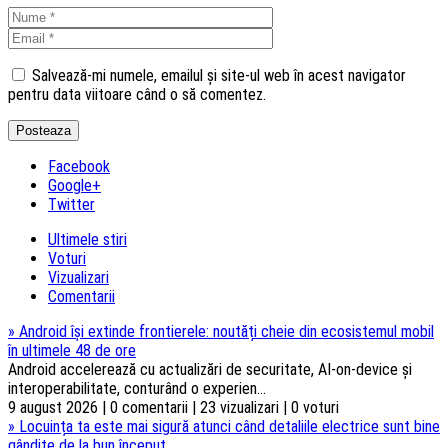
Salvează-mi numele, emailul și site-ul web în acest navigator
pentru data viitoare când o să comentez.
Facebook
Google+
Twitter
Ultimele stiri
Voturi
Vizualizari
Comentarii
»
Android își extinde frontierele: noutăți cheie din ecosistemul mobil
în ultimele 48 de ore
Android accelerează cu actualizări de securitate, AI-on-device și
interoperabilitate, conturând o experien...
9 august 2026 | 0 comentarii | 23 vizualizari | 0 voturi
»
Locuința ta este mai sigură atunci când detaliile electrice sunt bine
gândite de la bun început