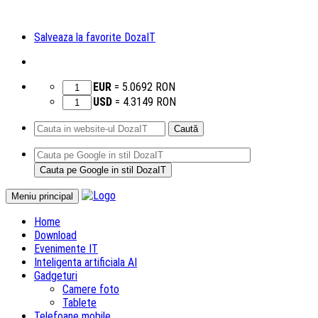
Salveaza la favorite DozaIT
EUR
=
5.0692
RON
USD
=
4.3149
RON
Caută
după:
Sari
Meniu principal
la
Home
conținut
Download
Evenimente IT
Inteligenta artificiala AI
Gadgeturi
Camere foto
Tablete
Telefoane mobile