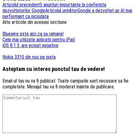
Navigare
Articolul precedent
5 anunturi importante la conferinta
dezvoltatorilor Google
Articolul următor
Google a dezvoltat un AI mai
articole
performant ca niciodata
Alte articole din aceeasi sectiune
Bluewire este aici ca sa ramana!
Cele mai utilizate aplicatii pentru iPad
iOS 8.1.3. are ecouri negative
Nokia 3310 din nou pe piata
Asteptam cu interes punctul tau de vedere!
Email-ul tau nu va fi publicat. Toate campurile sunt necesare sa fie
completate. Mesajul tau va fi moderat inainte de publicare.