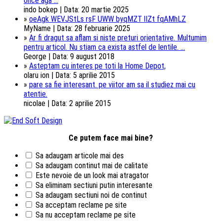
once aga ...
indo bokep | Data: 20 martie 2025
»
oeAgk WEVJStLs rsF UWW byqMZT lIZt fqAMhLZ
MyName | Data: 28 februarie 2025
»
Ar fi dragut sa aflam si niste preturi orientative. Multumim
pentru articol. Nu stiam ca exista astfel de lentile. ...
George | Data: 9 august 2018
»
Asteptam cu interes pe toti la Home Depot,
olaru ion | Data: 5 aprilie 2015
»
pare sa fie interesant. pe viitor am sa il studiez mai cu
atentie.
nicolae | Data: 2 aprilie 2015
Ce putem face mai bine?
Sa adaugam articole mai des
Sa adaugam continut mai de calitate
Este nevoie de un look mai atragator
Sa eliminam sectiuni putin interesante
Sa adaugam sectiuni noi de continut
Sa acceptam reclame pe site
Sa nu acceptam reclame pe site