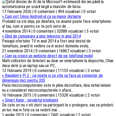
17 februarie 2026 | 0 comentarii | 494 vizualizari | 0 voturi
»
Cum pot folosi Android-ul ca sa masor distante
Probabil ca stii deja, pe dinafara, ce anume poate face smartphone-
ul tau, cum si pentru ce te poti servi de ...
4 noiembrie 2014 | 0 comentarii | 32088 vizualizari | 5 voturi
»
Ghid de cumparare a unui televizor in anul 2014
Peisajul ofertelor TV in anul 2014 a fost unul destul de
tumultuos, avand in vedere ca in acest domeniu evolu...
21 noiembrie 2014 | 0 comentarii | 16867 vizualizari | 3 voturi
»
Cum sa creezi un website direct de pe telefonul mobil
Multi utilizatori de Internet au doar un smartphone la dispozitie, Chiar
daca detii si un laptop sau un PC, ...
12 februarie 2019 | 0 comentarii | 11153 vizualizari | 3 voturi
»
Raspberry Pi 2 - ce poate si ce stie sa faca un computer de
dimensiuni mici pentru 35$
Piata microcomputerelor este in plina dezvoltare, desi initial nimeni
nu a considerat microcomputerele o aface...
16 februarie 2015 | 0 comentarii | 15328 vizualizari | 2 voturi
»
Smart Kapp - sevaletul inteligent
De cate ori nu v-ati dorit sa participati la o prelegere, sau sa prindeti
un loc mai in fata ca sa vedeti mai ...
1 aprilie 2015 | 0 comentarii | 7441 vizualizari | 2 voturi