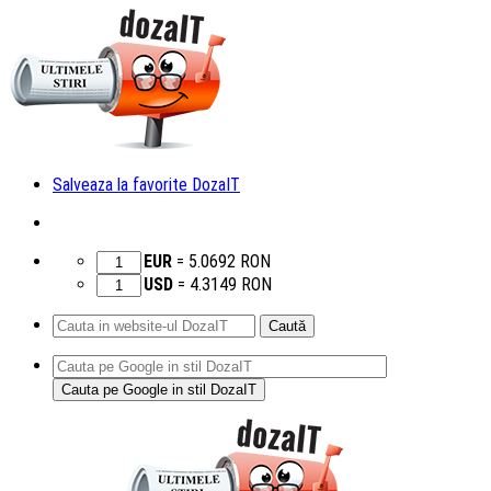
Salveaza la favorite DozaIT
EUR
=
5.0692
RON
USD
=
4.3149
RON
Caută
după:
Sari
la
conținut