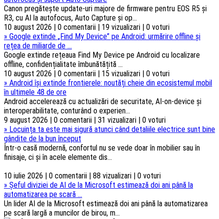
Canon pregătește update-uri majore de firmware pentru EOS R5 și
R3, cu AI la autofocus, Auto Capture și op...
10 august 2026 | 0 comentarii | 19 vizualizari | 0 voturi
»
Google extinde „Find My Device” pe Android: urmărire offline și
rețea de miliarde de ...
Google extinde rețeaua Find My Device pe Android cu localizare
offline, confidențialitate îmbunătățită ...
10 august 2026 | 0 comentarii | 15 vizualizari | 0 voturi
»
Android își extinde frontierele: noutăți cheie din ecosistemul mobil
în ultimele 48 de ore
Android accelerează cu actualizări de securitate, AI-on-device și
interoperabilitate, conturând o experien...
9 august 2026 | 0 comentarii | 31 vizualizari | 0 voturi
»
Locuința ta este mai sigură atunci când detaliile electrice sunt bine
gândite de la bun început
Într-o casă modernă, confortul nu se vede doar în mobilier sau în
finisaje, ci și în acele elemente dis...
10 iulie 2026 | 0 comentarii | 88 vizualizari | 0 voturi
»
Șeful diviziei de AI de la Microsoft estimează doi ani până la
automatizarea pe scară ...
Un lider AI de la Microsoft estimează doi ani până la automatizarea
pe scară largă a muncilor de birou, m...