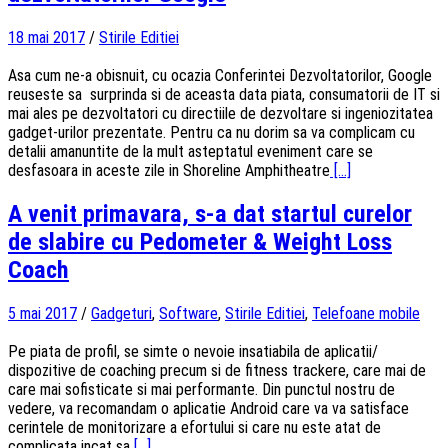
18 mai 2017
/
Stirile Editiei
Asa cum ne-a obisnuit, cu ocazia Conferintei Dezvoltatorilor, Google
reuseste sa surprinda si de aceasta data piata, consumatorii de IT si
mai ales pe dezvoltatori cu directiile de dezvoltare si ingeniozitatea
gadget-urilor prezentate. Pentru ca nu dorim sa va complicam cu
detalii amanuntite de la mult asteptatul eveniment care se
desfasoara in aceste zile in Shoreline Amphitheatre
[...]
A venit primavara, s-a dat startul curelor
de slabire cu Pedometer & Weight Loss
Coach
5 mai 2017
/
Gadgeturi
,
Software
,
Stirile Editiei
,
Telefoane mobile
Pe piata de profil, se simte o nevoie insatiabila de aplicatii/
dispozitive de coaching precum si de fitness trackere, care mai de
care mai sofisticate si mai performante. Din punctul nostru de
vedere, va recomandam o aplicatie Android care va va satisface
cerintele de monitorizare a efortului si care nu este atat de
complicata incat sa
[...]