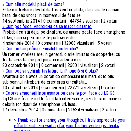
»
Cum aflu modelul placii de baza?
Este o intrebare destul de frecvent intalnita, dar care le da mari
batai de cap unora. In momentul de fata se...
14 septembrie 2014 | 0 comentarii | 44784 vizualizari | 2 voturi
»
Cum pot folosi Android-ul ca sa masor distante
Probabil ca stii deja, pe dinafara, ce anume poate face smartphone-
ul tau, cum si pentru ce te poti servi de ...
4 noiembrie 2014 | 0 comentarii | 32088 vizualizari | 5 voturi
»
Cum pot amplifica semnalul Router-ului?
Un router wireless are, in general, o arie limitata de acoperire, cu
toate acestea se pot pune in evidenta o m...
23 octombrie 2014 | 0 comentarii | 26831 vizualizari | 2 voturi
»
Cum pot sa schimb tastatura la iPhone 6 si 6 plus?
Avantajul de a avea un ecran de dimensiuni mai mari, este pus
sub semnul intrebarii de cresterea dificultatii...
13 octombrie 2014 | 0 comentarii | 22771 vizualizari | 0 voturi
»
Cateva smecherii interesante pe care le poti face cu LG G3
Lg G3 are foarte multe facilitati interesante , uzuale si comune si
celorlaltor tipuri de smartphone-uri, insa...
17 decembrie 2014 | 0 comentarii | 21634 vizualizari | 2 voturi
»
Thank you for sharing your thoughts. I truly appreciate your
efforts and I am waiting for your further write ups thanks