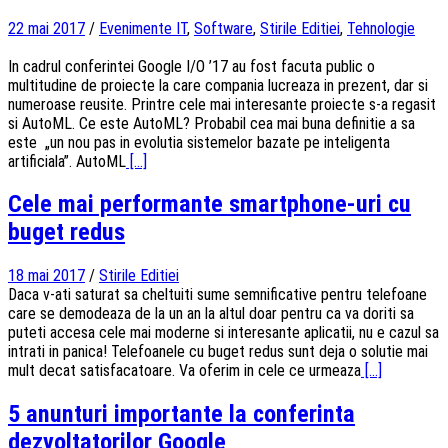
22 mai 2017
/
Evenimente IT
,
Software
,
Stirile Editiei
,
Tehnologie
In cadrul conferintei Google I/O ’17 au fost facuta public o
multitudine de proiecte la care compania lucreaza in prezent, dar si
numeroase reusite. Printre cele mai interesante proiecte s-a regasit
si AutoML. Ce este AutoML? Probabil cea mai buna definitie a sa
este „un nou pas in evolutia sistemelor bazate pe inteligenta
artificiala”. AutoML
[...]
Cele mai performante smartphone-uri cu
buget redus
18 mai 2017
/
Stirile Editiei
Daca v-ati saturat sa cheltuiti sume semnificative pentru telefoane
care se demodeaza de la un an la altul doar pentru ca va doriti sa
puteti accesa cele mai moderne si interesante aplicatii, nu e cazul sa
intrati in panica! Telefoanele cu buget redus sunt deja o solutie mai
mult decat satisfacatoare. Va oferim in cele ce urmeaza
[...]
5 anunturi importante la conferinta
dezvoltatorilor Google