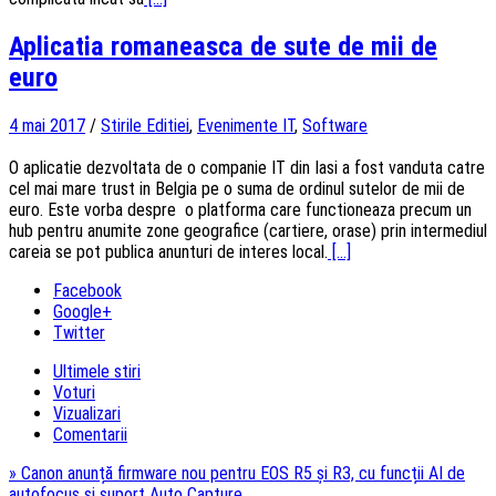
Aplicatia romaneasca de sute de mii de
euro
4 mai 2017
/
Stirile Editiei
,
Evenimente IT
,
Software
O aplicatie dezvoltata de o companie IT din Iasi a fost vanduta catre
cel mai mare trust in Belgia pe o suma de ordinul sutelor de mii de
euro. Este vorba despre o platforma care functioneaza precum un
hub pentru anumite zone geografice (cartiere, orase) prin intermediul
careia se pot publica anunturi de interes local.
[...]
Facebook
Google+
Twitter
Ultimele stiri
Voturi
Vizualizari
Comentarii
»
Canon anunță firmware nou pentru EOS R5 și R3, cu funcții AI de
autofocus și suport Auto Capture