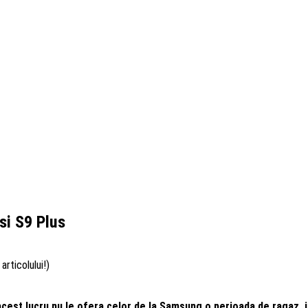
si S9 Plus
articolului!)
acest lucru nu le ofera celor de la Samsung o perioada de ragaz, i