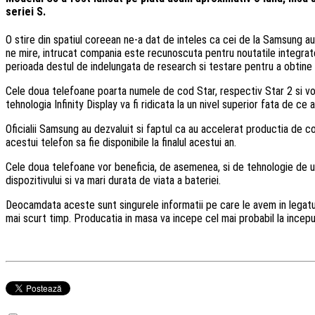
seriei S.
O stire din spatiul coreean ne-a dat de inteles ca cei de la Samsung au
ne mire, intrucat compania este recunoscuta pentru noutatile integrate 
perioada destul de indelungata de research si testare pentru a obtine
Cele doua telefoane poarta numele de cod Star, respectiv Star 2 si vor 
tehnologia Infinity Display va fi ridicata la un nivel superior fata de 
Oficialii Samsung au dezvaluit si faptul ca au accelerat productia de 
acestui telefon sa fie disponibile la finalul acestui an.
Cele doua telefoane vor beneficia, de asemenea, si de tehnologie de u
dispozitivului si va mari durata de viata a bateriei.
Deocamdata aceste sunt singurele informatii pe care le avem in legatur
mai scurt timp. Producatia in masa va incepe cel mai probabil la inceputu