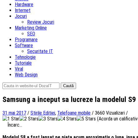
Hardware
Internet
Jocuri
Review Jocuri
Marketing Online
SEO
Programare
Software
Securitate IT
Tehnologie
Tutoriale
Viral
Web Design
Caută
după:
Samsung a inceput sa lucreze la modelul S9 
31 mai 2017
/
Stirile Editiei
,
Telefoane mobile
/
3660 Vizualizari
/
(Acorda un calificativ 
Încarc...
Modelul S8 a fost lansat pe piata acum aproximativ o luna, insa 