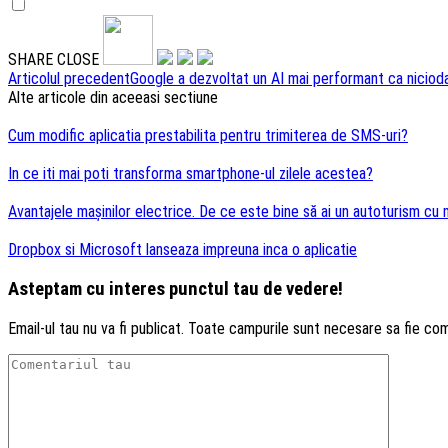
SHARE
CLOSE
Navigare
Articolul precedent
Google a dezvoltat un AI mai performant ca niciod
Alte articole din aceeasi sectiune
articole
Cum modific aplicatia prestabilita pentru trimiterea de SMS-uri?
In ce iti mai poti transforma smartphone-ul zilele acestea?
Avantajele mașinilor electrice. De ce este bine să ai un autoturism cu 
Dropbox si Microsoft lanseaza impreuna inca o aplicatie
Asteptam cu interes punctul tau de vedere!
Email-ul tau nu va fi publicat. Toate campurile sunt necesare sa fie co