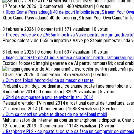
17 februarie 2026 | 0 comentarii | 480 vizualizari | 0 voturi
»
Xbox Game Pass adaugă 40 de jocuri în biblioteca „Stream Your Own
Xbox Game Pass adaugă 40 de jocuri în „Stream Your Own Game” în febru
3 februarie 2026 | 0 comentarii | 571 vizualizari | 0 voturi
»
Proces colectiv de £656m împotriva Valve pentru prețuri „nedrepte”
Proces colectiv de £656m împotriva Valve pe Steam primește undă verd
3 februarie 2026 | 0 comentarii | 607 vizualizari | 0 voturi
»
Imagini generate de AI, noua armă a escrocilor pentru rambursări pe 
Escrocii folosesc imagini generate de AI pentru rambursări; cazul crabi
10 ianuarie 2026 | 0 comentarii | 476 vizualizari | 0 voturi
»
Cum pot folosi Android-ul ca sa masor distante
Probabil ca stii deja, pe dinafara, ce anume poate face smartphone-ul t
4 noiembrie 2014 | 0 comentarii | 32079 vizualizari | 5 voturi
»
Ghid de cumparare a unui televizor in anul 2014
Peisajul ofertelor TV in anul 2014 a fost unul destul de tumultuos, ava
21 noiembrie 2014 | 0 comentarii | 16858 vizualizari | 3 voturi
»
Cum sa creezi un website direct de pe telefonul mobil
Multi utilizatori de Internet au doar un smartphone la dispozitie, Chiar d
12 februarie 2019 | 0 comentarii | 11148 vizualizari | 3 voturi
»
Raspberry Pi 2 - ce poate si ce stie sa faca un computer de dimensi