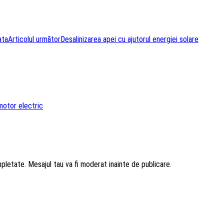
ata
Articolul următor
Desalinizarea apei cu ajutorul energiei solare
motor electric
mpletate. Mesajul tau va fi moderat inainte de publicare.