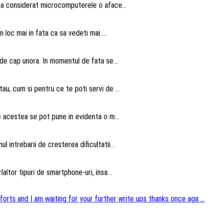
u a considerat microcomputerele o aface...
n loc mai in fata ca sa vedeti mai ...
 de cap unora. In momentul de fata se...
au, cum si pentru ce te poti servi de ...
te acestea se pot pune in evidenta o m...
intrebarii de cresterea dificultatii...
altor tipuri de smartphone-uri, insa...
forts and I am waiting for your further write ups thanks once aga ...