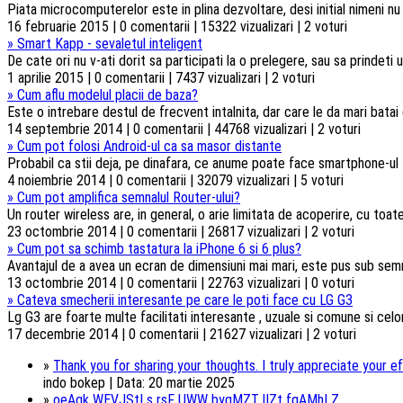
Piata microcomputerelor este in plina dezvoltare, desi initial nimeni n
16 februarie 2015 | 0 comentarii | 15322 vizualizari | 2 voturi
»
Smart Kapp - sevaletul inteligent
De cate ori nu v-ati dorit sa participati la o prelegere, sau sa prindeti u
1 aprilie 2015 | 0 comentarii | 7437 vizualizari | 2 voturi
»
Cum aflu modelul placii de baza?
Este o intrebare destul de frecvent intalnita, dar care le da mari batai
14 septembrie 2014 | 0 comentarii | 44768 vizualizari | 2 voturi
»
Cum pot folosi Android-ul ca sa masor distante
Probabil ca stii deja, pe dinafara, ce anume poate face smartphone-ul t
4 noiembrie 2014 | 0 comentarii | 32079 vizualizari | 5 voturi
»
Cum pot amplifica semnalul Router-ului?
Un router wireless are, in general, o arie limitata de acoperire, cu toa
23 octombrie 2014 | 0 comentarii | 26817 vizualizari | 2 voturi
»
Cum pot sa schimb tastatura la iPhone 6 si 6 plus?
Avantajul de a avea un ecran de dimensiuni mai mari, este pus sub semnul 
13 octombrie 2014 | 0 comentarii | 22763 vizualizari | 0 voturi
»
Cateva smecherii interesante pe care le poti face cu LG G3
Lg G3 are foarte multe facilitati interesante , uzuale si comune si celorl
17 decembrie 2014 | 0 comentarii | 21627 vizualizari | 2 voturi
»
Thank you for sharing your thoughts. I truly appreciate your ef
indo bokep | Data: 20 martie 2025
»
oeAgk WEVJStLs rsF UWW byqMZT lIZt fqAMhLZ