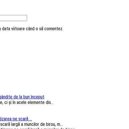
ru data viitoare când o să comentez.
 gândite de la bun început
, ci și în acele elemente dis...
izarea pe scară ...
cară largă a muncilor de birou, m...