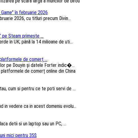
 Game” în februarie 2026
arie 2026, cu titluri precum Divin...
 pe Steam primește ...
e în UK; până la 14 milioane de uti...
platformele de comerț ...
lor pe Douyin și datele Forter indic�...
au, cum si pentru ce te poti servi de ...
nd in vedere ca in acest domeniu evolu...
aca detii si un laptop sau un PC, ...
uni mici pentru 35$