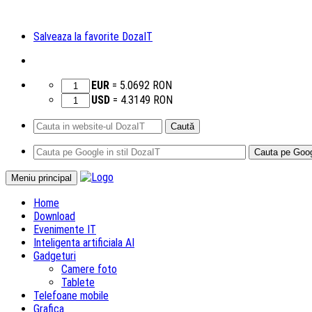
Salveaza la favorite DozaIT
EUR
=
5.0692
RON
USD
=
4.3149
RON
Caută
după:
Sari
Meniu principal
la
Home
conținut
Download
Evenimente IT
Inteligenta artificiala AI
Gadgeturi
Camere foto
Tablete
Telefoane mobile
Grafica