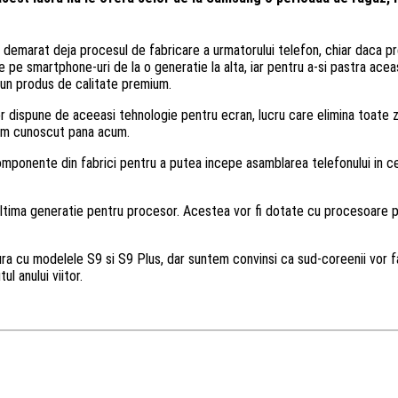
 demarat deja procesul de fabricare a urmatorului telefon, chiar daca pr
pe smartphone-uri de la o generatie la alta, iar pentru a-si pastra aceas
 un produs de calitate premium.
dispune de aceeasi tehnologie pentru ecran, lucru care elimina toate zvo
ce am cunoscut pana acum.
componente din fabrici pentru a putea incepe asamblarea telefonului in c
ltima generatie pentru procesor. Acestea vor fi dotate cu procesoare pe
a cu modelele S9 si S9 Plus, dar suntem convinsi ca sud-coreenii vor fa
l anului viitor.