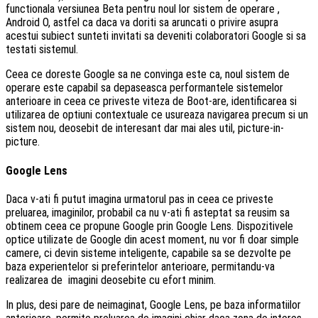
functionala versiunea Beta pentru noul lor sistem de operare ,
Android O, astfel ca daca va doriti sa aruncati o privire asupra
acestui subiect sunteti invitati sa deveniti colaboratori Google si sa
testati sistemul.
Ceea ce doreste Google sa ne convinga este ca, noul sistem de
operare este capabil sa depaseasca performantele sistemelor
anterioare in ceea ce priveste viteza de Boot-are, identificarea si
utilizarea de optiuni contextuale ce usureaza navigarea precum si un
sistem nou, deosebit de interesant dar mai ales util, picture-in-
picture.
Google Lens
Daca v-ati fi putut imagina urmatorul pas in ceea ce priveste
preluarea, imaginilor, probabil ca nu v-ati fi asteptat sa reusim sa
obtinem ceea ce propune Google prin Google Lens. Dispozitivele
optice utilizate de Google din acest moment, nu vor fi doar simple
camere, ci devin sisteme inteligente, capabile sa se dezvolte pe
baza experientelor si preferintelor anterioare, permitandu-va
realizarea de imagini deosebite cu efort minim.
In plus, desi pare de neimaginat, Google Lens, pe baza informatiilor