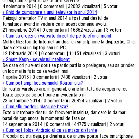
ul tau, cum si pentru ce te poti servi de ...
4 noiembrie 2014 | 0 comentarii | 32082 vizualizari | 5 voturi
»
Ghid de cumparare a unui televizor in anul 2014
Peisajul ofertelor TV in anul 2014 a fost unul destul de
tumultuos, avand in vedere ca in acest domeniu evolu...
21 noiembrie 2014 | 0 comentarii | 16862 vizualizari | 3 voturi
»
Cum sa creezi un website direct de pe telefonul mobil
Multi utilizatori de Internet au doar un smartphone la dispozitie, Chiar
daca detii si un laptop sau un PC, ...
12 februarie 2019 | 0 comentarii | 11151 vizualizari | 3 voturi
»
Smart Kapp - sevaletul inteligent
De cate ori nu v-ati dorit sa participati la o prelegere, sau sa prindeti
un loc mai in fata ca sa vedeti mai ...
1 aprilie 2015 | 0 comentarii | 7438 vizualizari | 2 voturi
»
Cum pot amplifica semnalul Router-ului?
Un router wireless are, in general, o arie limitata de acoperire, cu
toate acestea se pot pune in evidenta o m...
23 octombrie 2014 | 0 comentarii | 26824 vizualizari | 2 voturi
»
Cum aflu modelul placii de baza?
Este o intrebare destul de frecvent intalnita, dar care le da mari
batai de cap unora. In momentul de fata se...
14 septembrie 2014 | 0 comentarii | 44775 vizualizari | 2 voturi
»
Cum pot folosi Android-ul ca sa masor distante
Probabil ca stii deja, pe dinafara, ce anume poate face smartphone-