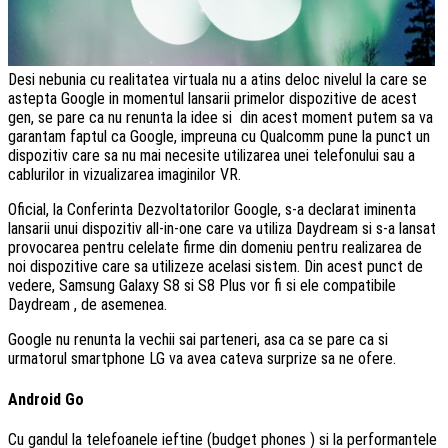
Desi nebunia cu realitatea virtuala nu a atins deloc nivelul la care se
astepta Google in momentul lansarii primelor dispozitive de acest
gen, se pare ca nu renunta la idee si din acest moment putem sa va
garantam faptul ca Google, impreuna cu Qualcomm pune la punct un
dispozitiv care sa nu mai necesite utilizarea unei telefonului sau a
cablurilor in vizualizarea imaginilor VR.
Oficial, la Conferinta Dezvoltatorilor Google, s-a declarat iminenta
lansarii unui dispozitiv all-in-one care va utiliza Daydream si s-a lansat
provocarea pentru celelate firme din domeniu pentru realizarea de
noi dispozitive care sa utilizeze acelasi sistem. Din acest punct de
vedere, Samsung Galaxy S8 si S8 Plus vor fi si ele compatibile
Daydream , de asemenea.
Google nu renunta la vechii sai parteneri, asa ca se pare ca si
urmatorul smartphone LG va avea cateva surprize sa ne ofere.
Android Go
Cu gandul la telefoanele ieftine (budget phones ) si la performantele