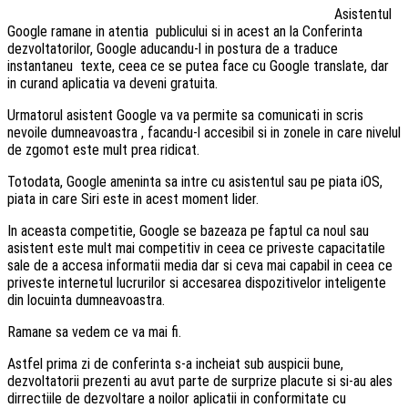
Asistentul
Google ramane in atentia publicului si in acest an la Conferinta
dezvoltatorilor, Google aducandu-l in postura de a traduce
instantaneu texte, ceea ce se putea face cu Google translate, dar
in curand aplicatia va deveni gratuita.
Urmatorul asistent Google va va permite sa comunicati in scris
nevoile dumneavoastra , facandu-l accesibil si in zonele in care nivelul
de zgomot este mult prea ridicat.
Totodata, Google ameninta sa intre cu asistentul sau pe piata iOS,
piata in care Siri este in acest moment lider.
In aceasta competitie, Google se bazeaza pe faptul ca noul sau
asistent este mult mai competitiv in ceea ce priveste capacitatile
sale de a accesa informatii media dar si ceva mai capabil in ceea ce
priveste internetul lucrurilor si accesarea dispozitivelor inteligente
din locuinta dumneavoastra.
Ramane sa vedem ce va mai fi.
Astfel prima zi de conferinta s-a incheiat sub auspicii bune,
dezvoltatorii prezenti au avut parte de surprize placute si si-au ales
dirrectiile de dezvoltare a noilor aplicatii in conformitate cu