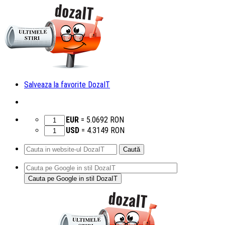
Salveaza la favorite DozaIT
EUR
=
5.0692
RON
USD
=
4.3149
RON
Caută
după:
Sari
la
conținut