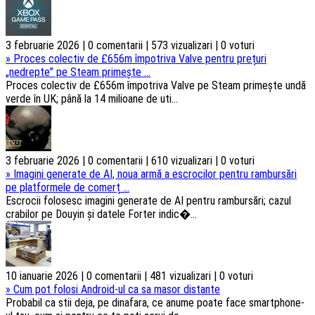
3 februarie 2026 | 0 comentarii | 573 vizualizari | 0 voturi
»
Proces colectiv de £656m împotriva Valve pentru prețuri
„nedrepte” pe Steam primește ...
Proces colectiv de £656m împotriva Valve pe Steam primește undă
verde în UK; până la 14 milioane de uti...
3 februarie 2026 | 0 comentarii | 610 vizualizari | 0 voturi
»
Imagini generate de AI, noua armă a escrocilor pentru rambursări
pe platformele de comerț ...
Escrocii folosesc imagini generate de AI pentru rambursări; cazul
crabilor pe Douyin și datele Forter indic�...
10 ianuarie 2026 | 0 comentarii | 481 vizualizari | 0 voturi
»
Cum pot folosi Android-ul ca sa masor distante
Probabil ca stii deja, pe dinafara, ce anume poate face smartphone-