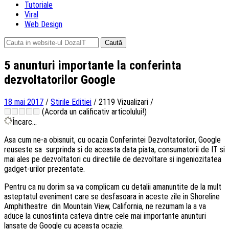
Tutoriale
Viral
Web Design
Caută
după:
5 anunturi importante la conferinta
dezvoltatorilor Google
18 mai 2017
/
Stirile Editiei
/
2119 Vizualizari
/
(Acorda un calificativ articolului!)
Încarc...
Asa cum ne-a obisnuit, cu ocazia Conferintei Dezvoltatorilor, Google
reuseste sa surprinda si de aceasta data piata, consumatorii de IT si
mai ales pe dezvoltatori cu directiile de dezvoltare si ingeniozitatea
gadget-urilor prezentate.
Pentru ca nu dorim sa va complicam cu detalii amanuntite de la mult
asteptatul eveniment care se desfasoara in aceste zile in Shoreline
Amphitheatre din Mountain View, California, ne rezumam la a va
aduce la cunostiinta cateva dintre cele mai importante anunturi
lansate de Google cu aceasta ocazie.