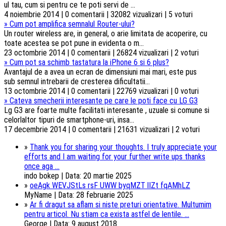
ul tau, cum si pentru ce te poti servi de ...
4 noiembrie 2014 | 0 comentarii | 32082 vizualizari | 5 voturi
»
Cum pot amplifica semnalul Router-ului?
Un router wireless are, in general, o arie limitata de acoperire, cu
toate acestea se pot pune in evidenta o m...
23 octombrie 2014 | 0 comentarii | 26824 vizualizari | 2 voturi
»
Cum pot sa schimb tastatura la iPhone 6 si 6 plus?
Avantajul de a avea un ecran de dimensiuni mai mari, este pus
sub semnul intrebarii de cresterea dificultatii...
13 octombrie 2014 | 0 comentarii | 22769 vizualizari | 0 voturi
»
Cateva smecherii interesante pe care le poti face cu LG G3
Lg G3 are foarte multe facilitati interesante , uzuale si comune si
celorlaltor tipuri de smartphone-uri, insa...
17 decembrie 2014 | 0 comentarii | 21631 vizualizari | 2 voturi
»
Thank you for sharing your thoughts. I truly appreciate your
efforts and I am waiting for your further write ups thanks
once aga ...
indo bokep | Data: 20 martie 2025
»
oeAgk WEVJStLs rsF UWW byqMZT lIZt fqAMhLZ
MyName | Data: 28 februarie 2025
»
Ar fi dragut sa aflam si niste preturi orientative. Multumim
pentru articol. Nu stiam ca exista astfel de lentile. ...
George | Data: 9 august 2018