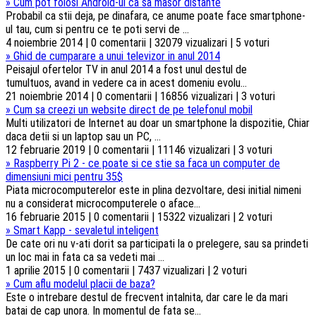
»
Cum pot folosi Android-ul ca sa masor distante
Probabil ca stii deja, pe dinafara, ce anume poate face smartphone-
ul tau, cum si pentru ce te poti servi de ...
4 noiembrie 2014 | 0 comentarii | 32079 vizualizari | 5 voturi
»
Ghid de cumparare a unui televizor in anul 2014
Peisajul ofertelor TV in anul 2014 a fost unul destul de
tumultuos, avand in vedere ca in acest domeniu evolu...
21 noiembrie 2014 | 0 comentarii | 16856 vizualizari | 3 voturi
»
Cum sa creezi un website direct de pe telefonul mobil
Multi utilizatori de Internet au doar un smartphone la dispozitie, Chiar
daca detii si un laptop sau un PC, ...
12 februarie 2019 | 0 comentarii | 11146 vizualizari | 3 voturi
»
Raspberry Pi 2 - ce poate si ce stie sa faca un computer de
dimensiuni mici pentru 35$
Piata microcomputerelor este in plina dezvoltare, desi initial nimeni
nu a considerat microcomputerele o aface...
16 februarie 2015 | 0 comentarii | 15322 vizualizari | 2 voturi
»
Smart Kapp - sevaletul inteligent
De cate ori nu v-ati dorit sa participati la o prelegere, sau sa prindeti
un loc mai in fata ca sa vedeti mai ...
1 aprilie 2015 | 0 comentarii | 7437 vizualizari | 2 voturi
»
Cum aflu modelul placii de baza?
Este o intrebare destul de frecvent intalnita, dar care le da mari
batai de cap unora. In momentul de fata se...