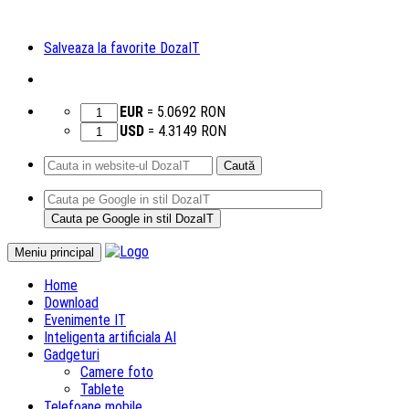
Salveaza la favorite DozaIT
EUR
=
5.0692
RON
USD
=
4.3149
RON
Caută
după:
Sari
Meniu principal
la
Home
conținut
Download
Evenimente IT
Inteligenta artificiala AI
Gadgeturi
Camere foto
Tablete
Telefoane mobile