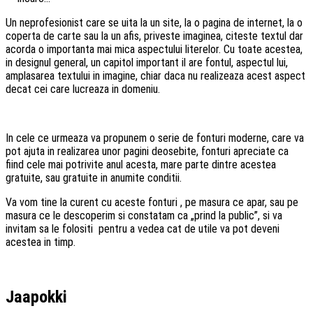
Un neprofesionist care se uita la un site, la o pagina de internet, la o
coperta de carte sau la un afis, priveste imaginea, citeste textul dar
acorda o importanta mai mica aspectului literelor. Cu toate acestea,
in designul general, un capitol important il are fontul, aspectul lui,
amplasarea textului in imagine, chiar daca nu realizeaza acest aspect
decat cei care lucreaza in domeniu.
In cele ce urmeaza va propunem o serie de fonturi moderne, care va
pot ajuta in realizarea unor pagini deosebite, fonturi apreciate ca
fiind cele mai potrivite anul acesta, mare parte dintre acestea
gratuite, sau gratuite in anumite conditii.
Va vom tine la curent cu aceste fonturi , pe masura ce apar, sau pe
masura ce le descoperim si constatam ca „prind la public”, si va
invitam sa le folositi pentru a vedea cat de utile va pot deveni
acestea in timp.
Jaapokki