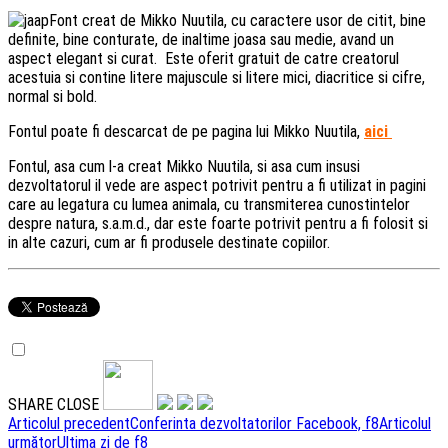
Font creat de Mikko Nuutila, cu caractere usor de citit, bine
definite, bine conturate, de inaltime joasa sau medie, avand un
aspect elegant si curat. Este oferit gratuit de catre creatorul
acestuia si contine litere majuscule si litere mici, diacritice si cifre,
normal si bold.
Fontul poate fi descarcat de pe pagina lui Mikko Nuutila,
aici
Fontul, asa cum l-a creat Mikko Nuutila, si asa cum insusi
dezvoltatorul il vede are aspect potrivit pentru a fi utilizat in pagini
care au legatura cu lumea animala, cu transmiterea cunostintelor
despre natura, s.a.m.d., dar este foarte potrivit pentru a fi folosit si
in alte cazuri, cum ar fi produsele destinate copiilor.
SHARE
CLOSE
Navigare
Articolul precedent
Conferinta dezvoltatorilor Facebook, f8
Articolul
următor
Ultima zi de f8