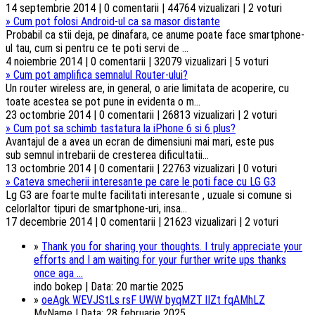
14 septembrie 2014 | 0 comentarii | 44764 vizualizari | 2 voturi
»
Cum pot folosi Android-ul ca sa masor distante
Probabil ca stii deja, pe dinafara, ce anume poate face smartphone-
ul tau, cum si pentru ce te poti servi de ...
4 noiembrie 2014 | 0 comentarii | 32079 vizualizari | 5 voturi
»
Cum pot amplifica semnalul Router-ului?
Un router wireless are, in general, o arie limitata de acoperire, cu
toate acestea se pot pune in evidenta o m...
23 octombrie 2014 | 0 comentarii | 26813 vizualizari | 2 voturi
»
Cum pot sa schimb tastatura la iPhone 6 si 6 plus?
Avantajul de a avea un ecran de dimensiuni mai mari, este pus
sub semnul intrebarii de cresterea dificultatii...
13 octombrie 2014 | 0 comentarii | 22763 vizualizari | 0 voturi
»
Cateva smecherii interesante pe care le poti face cu LG G3
Lg G3 are foarte multe facilitati interesante , uzuale si comune si
celorlaltor tipuri de smartphone-uri, insa...
17 decembrie 2014 | 0 comentarii | 21623 vizualizari | 2 voturi
»
Thank you for sharing your thoughts. I truly appreciate your
efforts and I am waiting for your further write ups thanks
once aga ...
indo bokep | Data: 20 martie 2025
»
oeAgk WEVJStLs rsF UWW byqMZT lIZt fqAMhLZ
MyName | Data: 28 februarie 2025