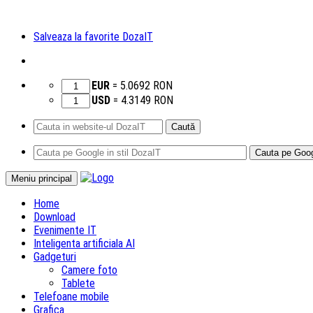
Salveaza la favorite DozaIT
EUR
=
5.0692
RON
USD
=
4.3149
RON
Caută
după:
Sari
Meniu principal
la
Home
conținut
Download
Evenimente IT
Inteligenta artificiala AI
Gadgeturi
Camere foto
Tablete
Telefoane mobile
Grafica