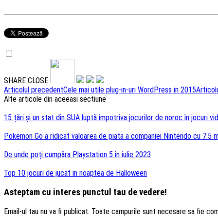
SHARE
CLOSE
Navigare
Articolul precedent
Cele mai utile plug-in-uri WordPress in 2015
Articol
Alte articole din aceeasi sectiune
articole
15 țări și un stat din SUA luptă împotriva jocurilor de noroc în jocuri vi
Pokemon Go a ridicat valoarea de piata a companiei Nintendo cu 7.5 mi
De unde poți cumpăra Playstation 5 în iulie 2023
Top 10 jocuri de jucat in noaptea de Halloween
Asteptam cu interes punctul tau de vedere!
Email-ul tau nu va fi publicat. Toate campurile sunt necesare sa fie co