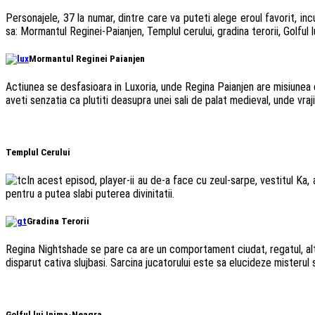
Personajele, 37 la numar, dintre care va puteti alege eroul favorit, in
sa: Mormantul Reginei-Paianjen, Templul cerului, gradina terorii, Golful 
Mormantul Reginei Paianjen
Actiunea se desfasioara in Luxoria, unde Regina Paianjen are misiunea 
aveti senzatia ca plutiti deasupra unei sali de palat medieval, unde vra
Templul Cerului
In acest episod, player-ii au de-a face cu zeul-sarpe, vestitul Ka,
pentru a putea slabi puterea divinitatii.
Gradina Terorii
Regina Nightshade se pare ca are un comportament ciudat, regatul, alta
disparut cativa slujbasi. Sarcina jucatorului este sa elucideze misterul 
Golful lui Inima-Neagra