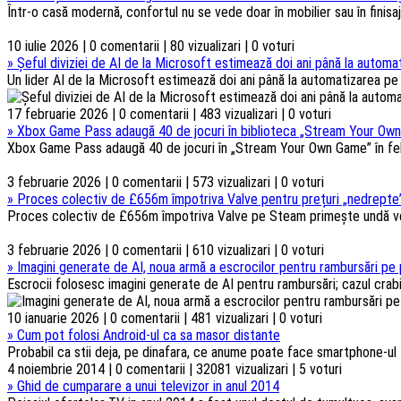
Într-o casă modernă, confortul nu se vede doar în mobilier sau în finisaje
10 iulie 2026 | 0 comentarii | 80 vizualizari | 0 voturi
»
Șeful diviziei de AI de la Microsoft estimează doi ani până la automat
Un lider AI de la Microsoft estimează doi ani până la automatizarea pe s
17 februarie 2026 | 0 comentarii | 483 vizualizari | 0 voturi
»
Xbox Game Pass adaugă 40 de jocuri în biblioteca „Stream Your Own
Xbox Game Pass adaugă 40 de jocuri în „Stream Your Own Game” în febru
3 februarie 2026 | 0 comentarii | 573 vizualizari | 0 voturi
»
Proces colectiv de £656m împotriva Valve pentru prețuri „nedrepte”
Proces colectiv de £656m împotriva Valve pe Steam primește undă verd
3 februarie 2026 | 0 comentarii | 610 vizualizari | 0 voturi
»
Imagini generate de AI, noua armă a escrocilor pentru rambursări pe 
Escrocii folosesc imagini generate de AI pentru rambursări; cazul crabi
10 ianuarie 2026 | 0 comentarii | 481 vizualizari | 0 voturi
»
Cum pot folosi Android-ul ca sa masor distante
Probabil ca stii deja, pe dinafara, ce anume poate face smartphone-ul t
4 noiembrie 2014 | 0 comentarii | 32081 vizualizari | 5 voturi
»
Ghid de cumparare a unui televizor in anul 2014