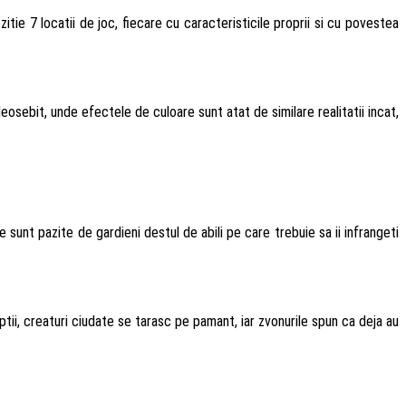
tie 7 locatii de joc, fiecare cu caracteristicile proprii si cu povestea
sebit, unde efectele de culoare sunt atat de similare realitatii incat,
 sunt pazite de gardieni destul de abili pe care trebuie sa ii infrangeti
ii, creaturi ciudate se tarasc pe pamant, iar zvonurile spun ca deja au