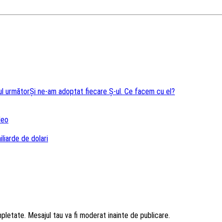
ul următor
Şi ne-am adoptat fiecare Ş-ul. Ce facem cu el?
deo
liarde de dolari
mpletate. Mesajul tau va fi moderat inainte de publicare.