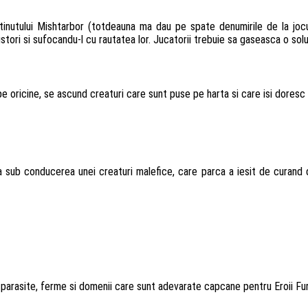
nutului Mishtarbor (totdeauna ma dau pe spate denumirile de la jocurile
ori si sufocandu-l cu rautatea lor. Jucatorii trebuie sa gaseasca o solu
pe oricine, se ascund creaturi care sunt puse pe harta si care isi doresc 
a sub conducerea unei creaturi malefice, care parca a iesit de curand di
parasite, ferme si domenii care sunt adevarate capcane pentru Eroii Furt