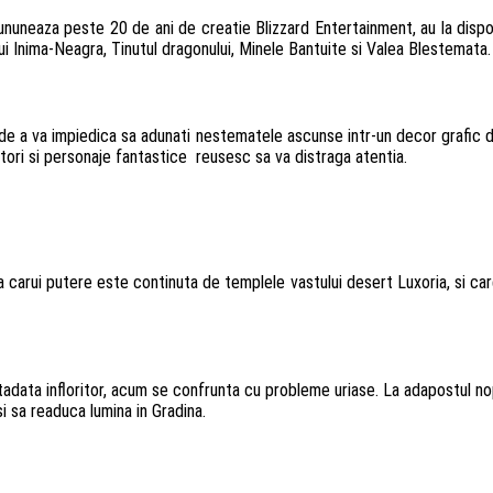
cununeaza peste 20 de ani de creatie Blizzard Entertainment, au la dispozi
lui Inima-Neagra, Tinutul dragonului, Minele Bantuite si Valea Blestemata.
de a va impiedica sa adunati nestematele ascunse intr-un decor grafic deo
jitori si personaje fantastice reusesc sa va distraga atentia.
 a carui putere este continuta de templele vastului desert Luxoria, si care
data infloritor, acum se confrunta cu probleme uriase. La adapostul nopt
si sa readuca lumina in Gradina.