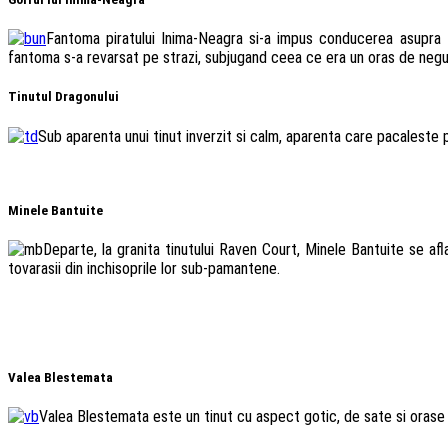
Fantoma piratului Inima-Neagra si-a impus conducerea asupra ti
fantoma s-a revarsat pe strazi, subjugand ceea ce era un oras de negust
Tinutul Dragonului
Sub aparenta unui tinut inverzit si calm, aparenta care pacaleste 
Minele Bantuite
Departe, la granita tinutului Raven Court, Minele Bantuite se afl
tovarasii din inchisoprile lor sub-pamantene.
Valea Blestemata
Valea Blestemata este un tinut cu aspect gotic, de sate si orase 