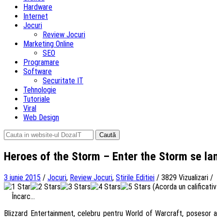
Hardware
Internet
Jocuri
Review Jocuri
Marketing Online
SEO
Programare
Software
Securitate IT
Tehnologie
Tutoriale
Viral
Web Design
Caută
după:
Heroes of the Storm – Enter the Storm se la
3 iunie 2015
/
Jocuri
,
Review Jocuri
,
Stirile Editiei
/
3829 Vizualizari
/
(Acorda un calificativ 
Încarc...
Blizzard Entertainment, celebru pentru World of Warcraft, posesor al 