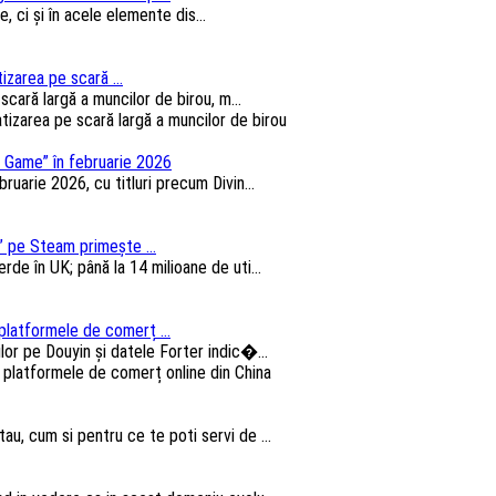
, ci și în acele elemente dis...
izarea pe scară ...
cară largă a muncilor de birou, m...
 Game” în februarie 2026
arie 2026, cu titluri precum Divin...
 pe Steam primește ...
e în UK; până la 14 milioane de uti...
platformele de comerț ...
lor pe Douyin și datele Forter indic�...
au, cum si pentru ce te poti servi de ...