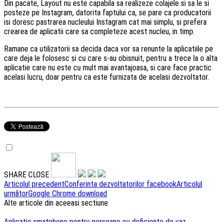
Din pacate, Layout nu este capabila sa realizeze colajele si sa le si
posteze pe Instagram, datorita faptului ca, se pare ca producatorii
isi doresc pastrarea nucleului Instagram cat mai simplu, si prefera
crearea de aplicatii care sa completeze acest nucleu, in timp.
Ramane ca utilizatorii sa decida daca vor sa renunte la aplicatiile pe
care deja le folosesc si cu care s-au obisnuit, pentru a trece la o alta
aplicatie care nu este cu mult mai avantajoasa, si care face practic
acelasi lucru, doar pentru ca este furnizata de acelasi dezvoltator.
SHARE
CLOSE
Navigare
Articolul precedent
Conferinta dezvoltatorilor facebook
Articolul
următor
Google Chrome download
articole
Alte articole din aceeasi sectiune
Aplicatie smatphone pentru persoane cu deficiente de vaz