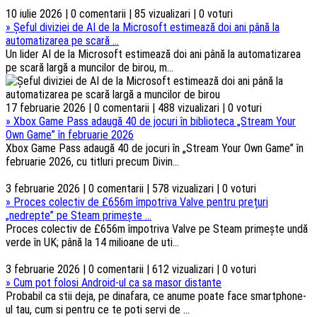
10 iulie 2026 | 0 comentarii | 85 vizualizari | 0 voturi
»
Șeful diviziei de AI de la Microsoft estimează doi ani până la
automatizarea pe scară ...
Un lider AI de la Microsoft estimează doi ani până la automatizarea
pe scară largă a muncilor de birou, m...
17 februarie 2026 | 0 comentarii | 488 vizualizari | 0 voturi
»
Xbox Game Pass adaugă 40 de jocuri în biblioteca „Stream Your
Own Game” în februarie 2026
Xbox Game Pass adaugă 40 de jocuri în „Stream Your Own Game” în
februarie 2026, cu titluri precum Divin...
3 februarie 2026 | 0 comentarii | 578 vizualizari | 0 voturi
»
Proces colectiv de £656m împotriva Valve pentru prețuri
„nedrepte” pe Steam primește ...
Proces colectiv de £656m împotriva Valve pe Steam primește undă
verde în UK; până la 14 milioane de uti...
3 februarie 2026 | 0 comentarii | 612 vizualizari | 0 voturi
»
Cum pot folosi Android-ul ca sa masor distante
Probabil ca stii deja, pe dinafara, ce anume poate face smartphone-
ul tau, cum si pentru ce te poti servi de ...