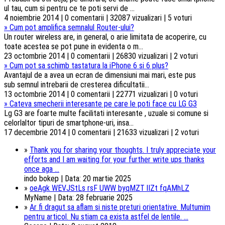
ul tau, cum si pentru ce te poti servi de ...
4 noiembrie 2014 | 0 comentarii | 32087 vizualizari | 5 voturi
»
Cum pot amplifica semnalul Router-ului?
Un router wireless are, in general, o arie limitata de acoperire, cu
toate acestea se pot pune in evidenta o m...
23 octombrie 2014 | 0 comentarii | 26830 vizualizari | 2 voturi
»
Cum pot sa schimb tastatura la iPhone 6 si 6 plus?
Avantajul de a avea un ecran de dimensiuni mai mari, este pus
sub semnul intrebarii de cresterea dificultatii...
13 octombrie 2014 | 0 comentarii | 22771 vizualizari | 0 voturi
»
Cateva smecherii interesante pe care le poti face cu LG G3
Lg G3 are foarte multe facilitati interesante , uzuale si comune si
celorlaltor tipuri de smartphone-uri, insa...
17 decembrie 2014 | 0 comentarii | 21633 vizualizari | 2 voturi
»
Thank you for sharing your thoughts. I truly appreciate your
efforts and I am waiting for your further write ups thanks
once aga ...
indo bokep | Data: 20 martie 2025
»
oeAgk WEVJStLs rsF UWW byqMZT lIZt fqAMhLZ
MyName | Data: 28 februarie 2025
»
Ar fi dragut sa aflam si niste preturi orientative. Multumim
pentru articol. Nu stiam ca exista astfel de lentile. ...