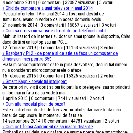
4 noiembrie 2014 | 0 comentarii | 32087 vizualizari | 5 voturi
»
Ghid de cumparare a unui televizor in anul 2014
Peisajul ofertelor TV in anul 2014 a fost unul destul de
tumultuos, avand in vedere ca in acest domeniu evolu...
21 noiembrie 2014 | 0 comentarii | 16867 vizualizari | 3 voturi
»
Cum sa creezi un website direct de pe telefonul mobil
Multi utilizatori de Internet au doar un smartphone la dispozitie, Chiar
daca detii si un laptop sau un PC, ...
12 februarie 2019 | 0 comentarii | 11153 vizualizari | 3 voturi
»
Raspberry Pi 2 - ce poate si ce stie sa faca un computer de
dimensiuni mici pentru 35$
Piata microcomputerelor este in plina dezvoltare, desi initial nimeni
nu a considerat microcomputerele o aface...
16 februarie 2015 | 0 comentarii | 15326 vizualizari | 2 voturi
»
Smart Kapp - sevaletul inteligent
De cate ori nu v-ati dorit sa participati la o prelegere, sau sa prindeti
un loc mai in fata ca sa vedeti mai ...
1 aprilie 2015 | 0 comentarii | 7441 vizualizari | 2 voturi
»
Cum aflu modelul placii de baza?
Este o intrebare destul de frecvent intalnita, dar care le da mari
batai de cap unora. In momentul de fata se...
14 septembrie 2014 | 0 comentarii | 44781 vizualizari | 2 voturi
»
Cum pot folosi Android-ul ca sa masor distante
Probabil ca stii deja, pe dinafara, ce anume poate face smartphone-