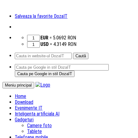
Salveaza la favorite DozaIT
EUR
=
5.0692
RON
USD
=
4.3149
RON
Caută
după:
Sari
Meniu principal
la
Home
conținut
Download
Evenimente IT
Inteligenta artificiala AI
Gadgeturi
Camere foto
Tablete
Telefoane mobile