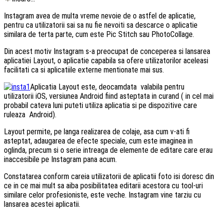
Instagram avea de multa vreme nevoie de o astfel de aplicatie,
pentru ca utilizatorii sai sa nu fie nevoiti sa descarce o aplicatie
similara de terta parte, cum este Pic Stitch sau PhotoCollage.
Din acest motiv Instagram s-a preocupat de conceperea si lansarea
aplicatiei Layout, o aplicatie capabila sa ofere utilizatorilor aceleasi
facilitati ca si aplicatiile externe mentionate mai sus.
Aplicatia Layout este, deocamdata valabila pentru
utilizatorii iOS, versiunea Android fiind asteptata in curand ( in cel mai
probabil cateva luni puteti utiliza aplicatia si pe dispozitive care
ruleaza Android).
Layout permite, pe langa realizarea de colaje, asa cum v-ati fi
asteptat, adaugarea de efecte speciale, cum este imaginea in
oglinda, precum si o serie intreaga de elemente de editare care erau
inaccesibile pe Instagram pana acum.
Constatarea conform careia utilizatorii de aplicatii foto isi doresc din
ce in ce mai mult sa aiba posibilitatea editarii acestora cu tool-uri
similare celor profesioniste, este veche. Instagram vine tarziu cu
lansarea acestei aplicatii.