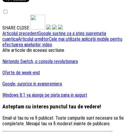
SHARE
CLOSE
Navigare
Articolul precedent
Google sustine ca a atins suprematia
cuantica
Articolul următor
Cele mai utilizate aplicații mobile pentru
articole
efectuarea apelurilor video
Alte articole din aceeasi sectiune
Nintendo Switch, o consola revolutionara
Oferte de week-end
Google, surprize in avanpremiera
Windows 8.1 va ajunge pe piata pana in august
Asteptam cu interes punctul tau de vedere!
Email-ul tau nu va fi publicat. Toate campurile sunt necesare sa fie
completate. Mesajul tau va fi moderat inainte de publicare.