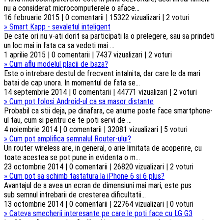
nu a considerat microcomputerele o aface...
16 februarie 2015 | 0 comentarii | 15322 vizualizari | 2 voturi
»
Smart Kapp - sevaletul inteligent
De cate ori nu v-ati dorit sa participati la o prelegere, sau sa prindeti
un loc mai in fata ca sa vedeti mai ...
1 aprilie 2015 | 0 comentarii | 7437 vizualizari | 2 voturi
»
Cum aflu modelul placii de baza?
Este o intrebare destul de frecvent intalnita, dar care le da mari
batai de cap unora. In momentul de fata se...
14 septembrie 2014 | 0 comentarii | 44771 vizualizari | 2 voturi
»
Cum pot folosi Android-ul ca sa masor distante
Probabil ca stii deja, pe dinafara, ce anume poate face smartphone-
ul tau, cum si pentru ce te poti servi de ...
4 noiembrie 2014 | 0 comentarii | 32081 vizualizari | 5 voturi
»
Cum pot amplifica semnalul Router-ului?
Un router wireless are, in general, o arie limitata de acoperire, cu
toate acestea se pot pune in evidenta o m...
23 octombrie 2014 | 0 comentarii | 26820 vizualizari | 2 voturi
»
Cum pot sa schimb tastatura la iPhone 6 si 6 plus?
Avantajul de a avea un ecran de dimensiuni mai mari, este pus
sub semnul intrebarii de cresterea dificultatii...
13 octombrie 2014 | 0 comentarii | 22764 vizualizari | 0 voturi
»
Cateva smecherii interesante pe care le poti face cu LG G3