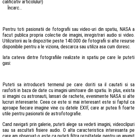
calificativ articolului!)
Încarc...
Pentru toti pasionatii de fotografii sau video-uri din spatiu, NASA a
facut publica propria colectie de imagini, inregistrari audio si video.
Utilizatorii au la dispozitie peste 140.000 de fotografii si alte resurse
disponibile pentru a le viziona, descarca sau utiliza asa cum doresc.
Iata cateva dintre fotografiile realizate in spatiu pe care le puteti
gasi:
Puteti sa introduceti termenul pe care doriti sa il cautati si sa
rasfoiti in baza de date cu imagini uimitoare din spatiu. In plus, exista
si imagini cu astronauti, lansari de rachete, evenimente NASA si alte
lucruri interesante. Ceea ce este si mai interesant este si faptul ca
aproape fiecare imagine vine cu datele EXIF, care ar putea fi foarte
utile pentru pasionatii de astrofotografie.
Cand navigati prin galerie, puteti alege sa vedeti imagini, videoclipuri
sau sa ascultati fisiere audio. O alta caracteristica interesanta pe
care am observat-o este ca puteti filtra rezultatele pentru un anumit