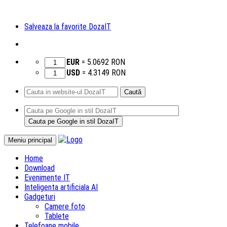
Salveaza la favorite DozaIT
EUR
=
5.0692
RON
USD
=
4.3149
RON
Caută
după:
Sari
Meniu principal
la
Home
conținut
Download
Evenimente IT
Inteligenta artificiala AI
Gadgeturi
Camere foto
Tablete
Telefoane mobile