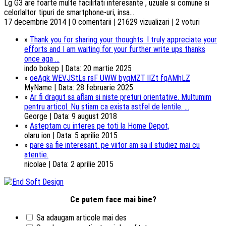
Lg G3 are foarte multe facilitati interesante , uzuale si comune si
celorlaltor tipuri de smartphone-uri, insa...
17 decembrie 2014 | 0 comentarii | 21629 vizualizari | 2 voturi
»
Thank you for sharing your thoughts. I truly appreciate your
efforts and I am waiting for your further write ups thanks
once aga ...
indo bokep | Data: 20 martie 2025
»
oeAgk WEVJStLs rsF UWW byqMZT lIZt fqAMhLZ
MyName | Data: 28 februarie 2025
»
Ar fi dragut sa aflam si niste preturi orientative. Multumim
pentru articol. Nu stiam ca exista astfel de lentile. ...
George | Data: 9 august 2018
»
Asteptam cu interes pe toti la Home Depot,
olaru ion | Data: 5 aprilie 2015
»
pare sa fie interesant. pe viitor am sa il studiez mai cu
atentie.
nicolae | Data: 2 aprilie 2015
Ce putem face mai bine?
Sa adaugam articole mai des