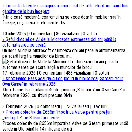
»
Locuința ta este mai sigură atunci când detaliile electrice sunt bine
gândite de la bun început
Într-o casă modernă, confortul nu se vede doar în mobilier sau în
finisaje, ci și în acele elemente dis...
10 iulie 2026 | 0 comentarii | 80 vizualizari | 0 voturi
»
Șeful diviziei de AI de la Microsoft estimează doi ani până la
automatizarea pe scară ...
Un lider AI de la Microsoft estimează doi ani până la automatizarea
pe scară largă a muncilor de birou, m...
17 februarie 2026 | 0 comentarii | 483 vizualizari | 0 voturi
»
Xbox Game Pass adaugă 40 de jocuri în biblioteca „Stream Your
Own Game” în februarie 2026
Xbox Game Pass adaugă 40 de jocuri în „Stream Your Own Game” în
februarie 2026, cu titluri precum Divin...
3 februarie 2026 | 0 comentarii | 573 vizualizari | 0 voturi
»
Proces colectiv de £656m împotriva Valve pentru prețuri
„nedrepte” pe Steam primește ...
Proces colectiv de £656m împotriva Valve pe Steam primește undă
verde în UK; până la 14 milioane de uti...