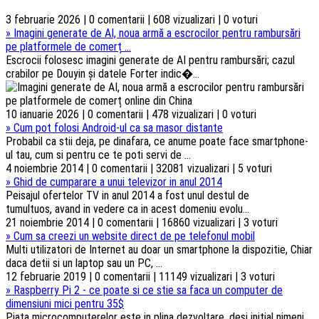
3 februarie 2026 | 0 comentarii | 608 vizualizari | 0 voturi
»
Imagini generate de AI, noua armă a escrocilor pentru rambursări
pe platformele de comerț ...
Escrocii folosesc imagini generate de AI pentru rambursări; cazul
crabilor pe Douyin și datele Forter indic�...
10 ianuarie 2026 | 0 comentarii | 478 vizualizari | 0 voturi
»
Cum pot folosi Android-ul ca sa masor distante
Probabil ca stii deja, pe dinafara, ce anume poate face smartphone-
ul tau, cum si pentru ce te poti servi de ...
4 noiembrie 2014 | 0 comentarii | 32081 vizualizari | 5 voturi
»
Ghid de cumparare a unui televizor in anul 2014
Peisajul ofertelor TV in anul 2014 a fost unul destul de
tumultuos, avand in vedere ca in acest domeniu evolu...
21 noiembrie 2014 | 0 comentarii | 16860 vizualizari | 3 voturi
»
Cum sa creezi un website direct de pe telefonul mobil
Multi utilizatori de Internet au doar un smartphone la dispozitie, Chiar
daca detii si un laptop sau un PC, ...
12 februarie 2019 | 0 comentarii | 11149 vizualizari | 3 voturi
»
Raspberry Pi 2 - ce poate si ce stie sa faca un computer de
dimensiuni mici pentru 35$
Piata microcomputerelor este in plina dezvoltare, desi initial nimeni