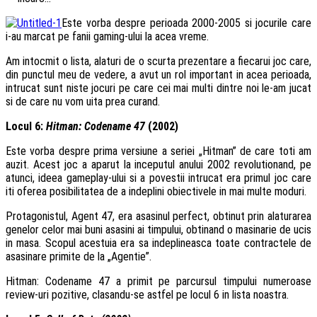
Este vorba despre perioada 2000-2005 si jocurile care
i-au marcat pe fanii gaming-ului la acea vreme.
Am intocmit o lista, alaturi de o scurta prezentare a fiecarui joc care,
din punctul meu de vedere, a avut un rol important in acea perioada,
intrucat sunt niste jocuri pe care cei mai multi dintre noi le-am jucat
si de care nu vom uita prea curand.
Locul 6:
Hitman: Codename 47
(2002)
Este vorba despre prima versiune a seriei „Hitman” de care toti am
auzit. Acest joc a aparut la inceputul anului 2002 revolutionand, pe
atunci, ideea gameplay-ului si a povestii intrucat era primul joc care
iti oferea posibilitatea de a indeplini obiectivele in mai multe moduri.
Protagonistul, Agent 47, era asasinul perfect, obtinut prin alaturarea
genelor celor mai buni asasini ai timpului, obtinand o masinarie de ucis
in masa. Scopul acestuia era sa indeplineasca toate contractele de
asasinare primite de la „Agentie”.
Hitman: Codename 47 a primit pe parcursul timpului numeroase
review-uri pozitive, clasandu-se astfel pe locul 6 in lista noastra.