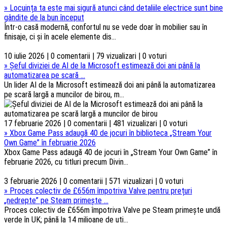
»
Locuința ta este mai sigură atunci când detaliile electrice sunt bine
gândite de la bun început
Într-o casă modernă, confortul nu se vede doar în mobilier sau în
finisaje, ci și în acele elemente dis...
10 iulie 2026 | 0 comentarii | 79 vizualizari | 0 voturi
»
Șeful diviziei de AI de la Microsoft estimează doi ani până la
automatizarea pe scară ...
Un lider AI de la Microsoft estimează doi ani până la automatizarea
pe scară largă a muncilor de birou, m...
17 februarie 2026 | 0 comentarii | 481 vizualizari | 0 voturi
»
Xbox Game Pass adaugă 40 de jocuri în biblioteca „Stream Your
Own Game” în februarie 2026
Xbox Game Pass adaugă 40 de jocuri în „Stream Your Own Game” în
februarie 2026, cu titluri precum Divin...
3 februarie 2026 | 0 comentarii | 571 vizualizari | 0 voturi
»
Proces colectiv de £656m împotriva Valve pentru prețuri
„nedrepte” pe Steam primește ...
Proces colectiv de £656m împotriva Valve pe Steam primește undă
verde în UK; până la 14 milioane de uti...