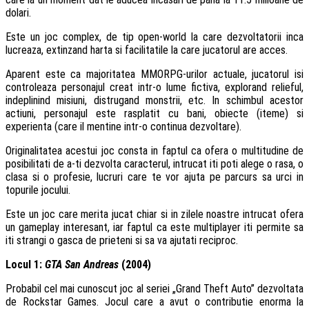
dolari.
Este un joc complex, de tip open-world la care dezvoltatorii inca
lucreaza, extinzand harta si facilitatile la care jucatorul are acces.
Aparent este ca majoritatea MMORPG-urilor actuale, jucatorul isi
controleaza personajul creat intr-o lume fictiva, explorand relieful,
indeplinind misiuni, distrugand monstrii, etc. In schimbul acestor
actiuni, personajul este rasplatit cu bani, obiecte (iteme) si
experienta (care il mentine intr-o continua dezvoltare).
Originalitatea acestui joc consta in faptul ca ofera o multitudine de
posibilitati de a-ti dezvolta caracterul, intrucat iti poti alege o rasa, o
clasa si o profesie, lucruri care te vor ajuta pe parcurs sa urci in
topurile jocului.
Este un joc care merita jucat chiar si in zilele noastre intrucat ofera
un gameplay interesant, iar faptul ca este multiplayer iti permite sa
iti strangi o gasca de prieteni si sa va ajutati reciproc.
Locul 1:
GTA San Andreas
(2004)
Probabil cel mai cunoscut joc al seriei „Grand Theft Auto” dezvoltata
de Rockstar Games. Jocul care a avut o contributie enorma la