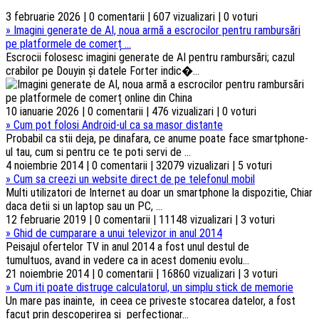
3 februarie 2026 | 0 comentarii | 607 vizualizari | 0 voturi
»
Imagini generate de AI, noua armă a escrocilor pentru rambursări
pe platformele de comerț ...
Escrocii folosesc imagini generate de AI pentru rambursări; cazul
crabilor pe Douyin și datele Forter indic�...
10 ianuarie 2026 | 0 comentarii | 476 vizualizari | 0 voturi
»
Cum pot folosi Android-ul ca sa masor distante
Probabil ca stii deja, pe dinafara, ce anume poate face smartphone-
ul tau, cum si pentru ce te poti servi de ...
4 noiembrie 2014 | 0 comentarii | 32079 vizualizari | 5 voturi
»
Cum sa creezi un website direct de pe telefonul mobil
Multi utilizatori de Internet au doar un smartphone la dispozitie, Chiar
daca detii si un laptop sau un PC, ...
12 februarie 2019 | 0 comentarii | 11148 vizualizari | 3 voturi
»
Ghid de cumparare a unui televizor in anul 2014
Peisajul ofertelor TV in anul 2014 a fost unul destul de
tumultuos, avand in vedere ca in acest domeniu evolu...
21 noiembrie 2014 | 0 comentarii | 16860 vizualizari | 3 voturi
»
Cum iti poate distruge calculatorul, un simplu stick de memorie
Un mare pas inainte, in ceea ce priveste stocarea datelor, a fost
facut prin descoperirea si perfectionar...