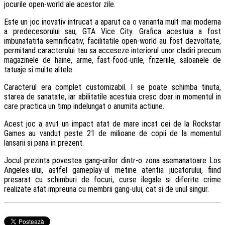
jocurile open-world ale acestor zile.
Este un joc inovativ intrucat a aparut ca o varianta mult mai moderna
a predecesorului sau, GTA Vice City. Grafica acestuia a fost
imbunatatita semnificativ, facilitatile open-world au fost dezvoltate,
permitand caracterului tau sa acceseze interiorul unor cladiri precum
magazinele de haine, arme, fast-food-urile, frizeriile, saloanele de
tatuaje si multe altele.
Caracterul era complet customizabil. I se poate schimba tinuta,
starea de sanatate, iar abilitatile acestuia cresc doar in momentul in
care practica un timp indelungat o anumita actiune.
Acest joc a avut un impact atat de mare incat cei de la Rockstar
Games au vandut peste 21 de milioane de copii de la momentul
lansarii si pana in prezent.
Jocul prezinta povestea gang-urilor dintr-o zona asemanatoare Los
Angeles-ului, astfel gameplay-ul metine atentia jucatorului, fiind
presarat cu schimburi de focuri, curse ilegale si diferite crime
realizate atat impreuna cu membrii gang-ului, cat si de unul singur.