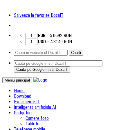
Salveaza la favorite DozaIT
EUR
=
5.0692
RON
USD
=
4.3149
RON
Caută
după:
Sari
Meniu principal
la
Home
conținut
Download
Evenimente IT
Inteligenta artificiala AI
Gadgeturi
Camere foto
Tablete
Telefoane mobile