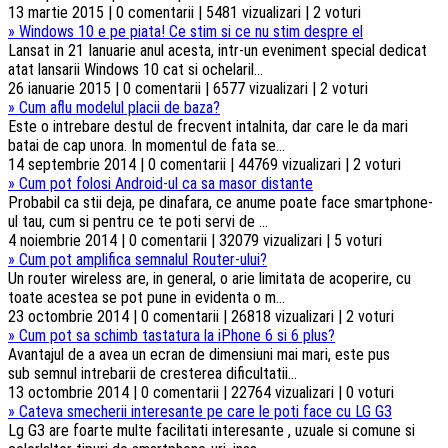
13 martie 2015 | 0 comentarii | 5481 vizualizari | 2 voturi
»
Windows 10 e pe piata! Ce stim si ce nu stim despre el
Lansat in 21 Ianuarie anul acesta, intr-un eveniment special dedicat
atat lansarii Windows 10 cat si ochelaril...
26 ianuarie 2015 | 0 comentarii | 6577 vizualizari | 2 voturi
»
Cum aflu modelul placii de baza?
Este o intrebare destul de frecvent intalnita, dar care le da mari
batai de cap unora. In momentul de fata se...
14 septembrie 2014 | 0 comentarii | 44769 vizualizari | 2 voturi
»
Cum pot folosi Android-ul ca sa masor distante
Probabil ca stii deja, pe dinafara, ce anume poate face smartphone-
ul tau, cum si pentru ce te poti servi de ...
4 noiembrie 2014 | 0 comentarii | 32079 vizualizari | 5 voturi
»
Cum pot amplifica semnalul Router-ului?
Un router wireless are, in general, o arie limitata de acoperire, cu
toate acestea se pot pune in evidenta o m...
23 octombrie 2014 | 0 comentarii | 26818 vizualizari | 2 voturi
»
Cum pot sa schimb tastatura la iPhone 6 si 6 plus?
Avantajul de a avea un ecran de dimensiuni mai mari, este pus
sub semnul intrebarii de cresterea dificultatii...
13 octombrie 2014 | 0 comentarii | 22764 vizualizari | 0 voturi
»
Cateva smecherii interesante pe care le poti face cu LG G3
Lg G3 are foarte multe facilitati interesante , uzuale si comune si