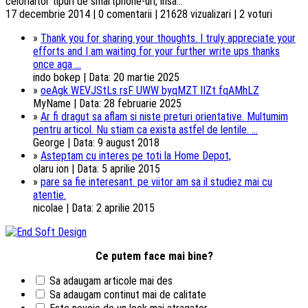
celorlaltor tipuri de smartphone-uri, insa...
17 decembrie 2014 | 0 comentarii | 21628 vizualizari | 2 voturi
»
Thank you for sharing your thoughts. I truly appreciate your
efforts and I am waiting for your further write ups thanks
once aga ...
indo bokep | Data: 20 martie 2025
»
oeAgk WEVJStLs rsF UWW byqMZT lIZt fqAMhLZ
MyName | Data: 28 februarie 2025
»
Ar fi dragut sa aflam si niste preturi orientative. Multumim
pentru articol. Nu stiam ca exista astfel de lentile. ...
George | Data: 9 august 2018
»
Asteptam cu interes pe toti la Home Depot,
olaru ion | Data: 5 aprilie 2015
»
pare sa fie interesant. pe viitor am sa il studiez mai cu
atentie.
nicolae | Data: 2 aprilie 2015
Ce putem face mai bine?
Sa adaugam articole mai des
Sa adaugam continut mai de calitate