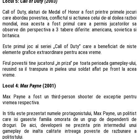
Locul 5:
Call of Duty (2003)
Call of Duty, alaturi de Medal of Honor a fost printre primele jocuri
care abordau povestea, conflictul si actiunea celui de-al doilea razboi
mondial, insa acesta a fost primul care a permis jucatorilor sa
observe din perspectiva a 3 tabere diferite: americana, sovietica si
britanica.
Este primul joc al seriei „Call of Duty” care a beneficiat de niste
elemente grafice extraordinare pentru acea vreme.
Firul povestii tine jucatorul „in priza” pe toata perioada gameplay-ului,
reusind sa il transpuna in pielea unui soldat aflat pe front la acea
vreme.
Locul 4:
Max Payne
(2001)
Max Payne a fost un third-person shooter de exceptie pentru
vremea respectiva.
In titlu este prezentat numele protagonistului, Max Payne, un politist
care isi gaseste familia omorata de un grup de dependenti de
droguri. De aici, developerii ne prezinta prin intermediul unui
gameplay de inalta calitate intreaga poveste de razbunare a
politistului.