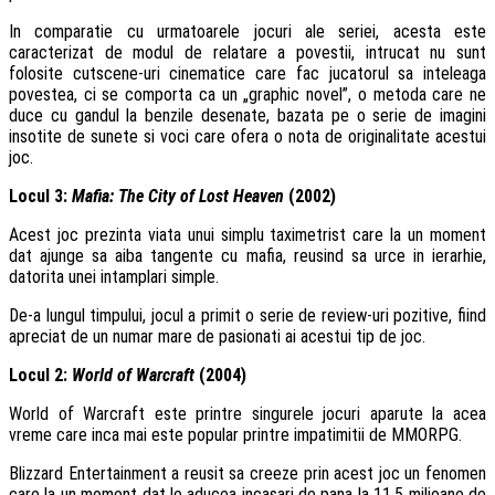
In comparatie cu urmatoarele jocuri ale seriei, acesta este
caracterizat de modul de relatare a povestii, intrucat nu sunt
folosite cutscene-uri cinematice care fac jucatorul sa inteleaga
povestea, ci se comporta ca un „graphic novel”, o metoda care ne
duce cu gandul la benzile desenate, bazata pe o serie de imagini
insotite de sunete si voci care ofera o nota de originalitate acestui
joc.
Locul 3:
Mafia: The City of Lost Heaven
(2002)
Acest joc prezinta viata unui simplu taximetrist care la un moment
dat ajunge sa aiba tangente cu mafia, reusind sa urce in ierarhie,
datorita unei intamplari simple.
De-a lungul timpului, jocul a primit o serie de review-uri pozitive, fiind
apreciat de un numar mare de pasionati ai acestui tip de joc.
Locul 2:
World of Warcraft
(2004)
World of Warcraft este printre singurele jocuri aparute la acea
vreme care inca mai este popular printre impatimitii de MMORPG.
Blizzard Entertainment a reusit sa creeze prin acest joc un fenomen
care la un moment dat le aducea incasari de pana la 11.5 milioane de