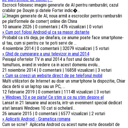
Escrocii folosesc imagini generate de AI pentru rambursări; cazul
crabilor pe Douyin și datele Forter indic�...
10 ianuarie 2026 | 0 comentarii | 476 vizualizari | 0 voturi
»
Cum pot folosi Android-ul ca sa masor distante
Probabil ca stii deja, pe dinafara, ce anume poate face smartphone-
ul tau, cum si pentru ce te poti servi de ...
4 noiembrie 2014 | 0 comentarii | 32079 vizualizari | 5 voturi
»
Ghid de cumparare a unui televizor in anul 2014
Peisajul ofertelor TV in anul 2014 a fost unul destul de
tumultuos, avand in vedere ca in acest domeniu evolu...
21 noiembrie 2014 | 0 comentarii | 16858 vizualizari | 3 voturi
»
Cum sa creezi un website direct de pe telefonul mobil
Multi utilizatori de Internet au doar un smartphone la dispozitie, Chiar
daca detii si un laptop sau un PC, ...
12 februarie 2019 | 0 comentarii | 11148 vizualizari | 3 voturi
»
Windows 10 e pe piata! Ce stim si ce nu stim despre el
Lansat in 21 Ianuarie anul acesta, intr-un eveniment special dedicat
atat lansarii Windows 10 cat si ochelaril...
26 ianuarie 2015 | 0 comentarii | 6577 vizualizari | 2 voturi
»
Aplicatii Android - Gramatica romana
Cum se scrie? Aplicatia Android cu acest nume este deosebit de