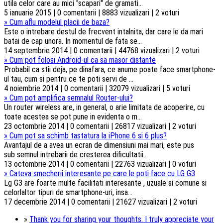
utila celor care au mici "scapari" de gramati...
5 ianuarie 2015 | 0 comentarii | 8883 vizualizari | 2 voturi
»
Cum aflu modelul placii de baza?
Este o intrebare destul de frecvent intalnita, dar care le da mari
batai de cap unora. In momentul de fata se...
14 septembrie 2014 | 0 comentarii | 44768 vizualizari | 2 voturi
»
Cum pot folosi Android-ul ca sa masor distante
Probabil ca stii deja, pe dinafara, ce anume poate face smartphone-
ul tau, cum si pentru ce te poti servi de ...
4 noiembrie 2014 | 0 comentarii | 32079 vizualizari | 5 voturi
»
Cum pot amplifica semnalul Router-ului?
Un router wireless are, in general, o arie limitata de acoperire, cu
toate acestea se pot pune in evidenta o m...
23 octombrie 2014 | 0 comentarii | 26817 vizualizari | 2 voturi
»
Cum pot sa schimb tastatura la iPhone 6 si 6 plus?
Avantajul de a avea un ecran de dimensiuni mai mari, este pus
sub semnul intrebarii de cresterea dificultatii...
13 octombrie 2014 | 0 comentarii | 22763 vizualizari | 0 voturi
»
Cateva smecherii interesante pe care le poti face cu LG G3
Lg G3 are foarte multe facilitati interesante , uzuale si comune si
celorlaltor tipuri de smartphone-uri, insa...
17 decembrie 2014 | 0 comentarii | 21627 vizualizari | 2 voturi
»
Thank you for sharing your thoughts. I truly appreciate your