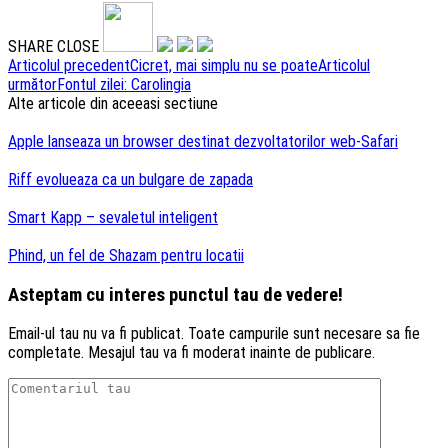
SHARE
CLOSE
Navigare
Articolul precedent
Cicret, mai simplu nu se poate
Articolul
următor
Fontul zilei: Carolingia
articole
Alte articole din aceeasi sectiune
Apple lanseaza un browser destinat dezvoltatorilor web-Safari
Riff evolueaza ca un bulgare de zapada
Smart Kapp – sevaletul inteligent
Phind, un fel de Shazam pentru locatii
Asteptam cu interes punctul tau de vedere!
Email-ul tau nu va fi publicat. Toate campurile sunt necesare sa fie
completate. Mesajul tau va fi moderat inainte de publicare.