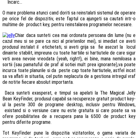
Încarc...
O mare problema atunci cand doriti sa reinstalati sistemul de operare
pe orice fel de dispozitiv, este faptul ca ajungeti sa cautati intr-o
multime de product key, pentru reinstalarea programelor necesare.
Chiar daca sunteti cea mai ordonata persoana din lume (nu e
cazul meu si se pare ca nici al prietenilor mei), si imediat ce aveti
produsul instalat il etichetati, si aveti grija sa fie asezat la locul
dinainte stabilit, impreuna cu toate hartiile si hartiutele de care sigur
veti avea nevoie vreodata (yeah, right!), ei bine, mana nemiloasa a
sortii (sau pamatuful de praf al sotiei mult prea ignorante),va poate
incurca toate planurile si da peste cap toate hartiutele, astfel incat
sa va aflati in situatia, cel putin neplacuta de a gestiona intregul vraf
de notite fiecare absolut importanta.
Daca sunteti exasperat, e timpul sa apelati la The Magical Jelly
Bean KeyFinder, produsul capabil sa recupereze gratuit product key-
ul la peste 300 de programe desktop, inclusiv pentru Windows,
existand si o versiune care nu este gratuita si care poate sa va
ofere posibilitatea de a recupera pana la 6500 de product key
pentru diferite programe.
Tot KeyFinder pune la dispozitia vizitatorilor, o gama variata de