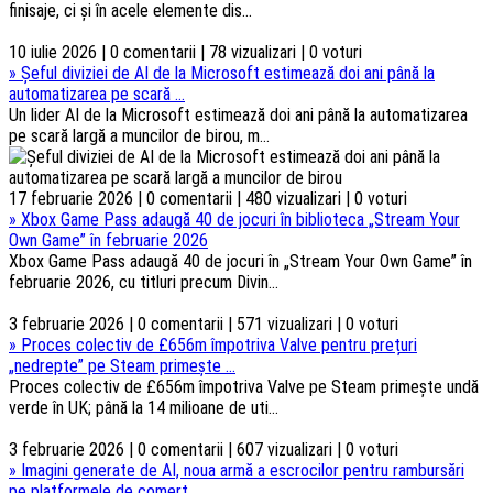
finisaje, ci și în acele elemente dis...
10 iulie 2026 | 0 comentarii | 78 vizualizari | 0 voturi
»
Șeful diviziei de AI de la Microsoft estimează doi ani până la
automatizarea pe scară ...
Un lider AI de la Microsoft estimează doi ani până la automatizarea
pe scară largă a muncilor de birou, m...
17 februarie 2026 | 0 comentarii | 480 vizualizari | 0 voturi
»
Xbox Game Pass adaugă 40 de jocuri în biblioteca „Stream Your
Own Game” în februarie 2026
Xbox Game Pass adaugă 40 de jocuri în „Stream Your Own Game” în
februarie 2026, cu titluri precum Divin...
3 februarie 2026 | 0 comentarii | 571 vizualizari | 0 voturi
»
Proces colectiv de £656m împotriva Valve pentru prețuri
„nedrepte” pe Steam primește ...
Proces colectiv de £656m împotriva Valve pe Steam primește undă
verde în UK; până la 14 milioane de uti...
3 februarie 2026 | 0 comentarii | 607 vizualizari | 0 voturi
»
Imagini generate de AI, noua armă a escrocilor pentru rambursări
pe platformele de comerț ...