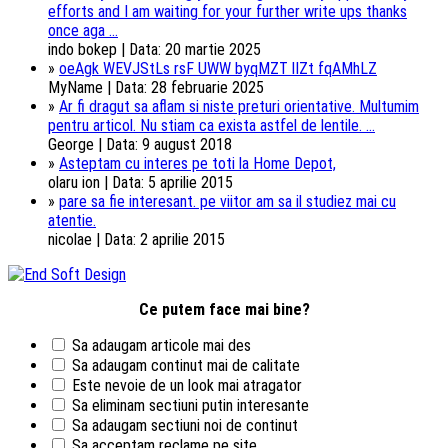
efforts and I am waiting for your further write ups thanks
once aga ...
indo bokep | Data: 20 martie 2025
»
oeAgk WEVJStLs rsF UWW byqMZT lIZt fqAMhLZ
MyName | Data: 28 februarie 2025
»
Ar fi dragut sa aflam si niste preturi orientative. Multumim
pentru articol. Nu stiam ca exista astfel de lentile. ...
George | Data: 9 august 2018
»
Asteptam cu interes pe toti la Home Depot,
olaru ion | Data: 5 aprilie 2015
»
pare sa fie interesant. pe viitor am sa il studiez mai cu
atentie.
nicolae | Data: 2 aprilie 2015
Ce putem face mai bine?
Sa adaugam articole mai des
Sa adaugam continut mai de calitate
Este nevoie de un look mai atragator
Sa eliminam sectiuni putin interesante
Sa adaugam sectiuni noi de continut
Sa acceptam reclame pe site