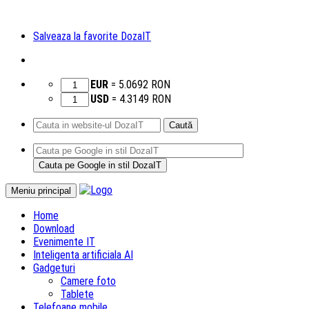
Salveaza la favorite DozaIT
EUR
=
5.0692
RON
USD
=
4.3149
RON
Caută
după:
Sari
Meniu principal
la
Home
conținut
Download
Evenimente IT
Inteligenta artificiala AI
Gadgeturi
Camere foto
Tablete
Telefoane mobile