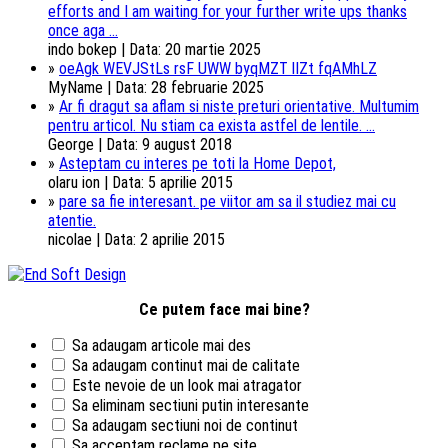
efforts and I am waiting for your further write ups thanks
once aga ...
indo bokep | Data: 20 martie 2025
»
oeAgk WEVJStLs rsF UWW byqMZT lIZt fqAMhLZ
MyName | Data: 28 februarie 2025
»
Ar fi dragut sa aflam si niste preturi orientative. Multumim
pentru articol. Nu stiam ca exista astfel de lentile. ...
George | Data: 9 august 2018
»
Asteptam cu interes pe toti la Home Depot,
olaru ion | Data: 5 aprilie 2015
»
pare sa fie interesant. pe viitor am sa il studiez mai cu
atentie.
nicolae | Data: 2 aprilie 2015
Ce putem face mai bine?
Sa adaugam articole mai des
Sa adaugam continut mai de calitate
Este nevoie de un look mai atragator
Sa eliminam sectiuni putin interesante
Sa adaugam sectiuni noi de continut
Sa acceptam reclame pe site