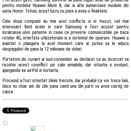
pentru modelul Huawei Mate 8, dar si alte numeroase modele din
seria Honor. Totusi, acest lucru nu pare a avea o finalitate.
Cele doua companii au mai avut conflicte si in trecut, cel mai
interesant fiind acela in care Samsung a fost acuzat pentru
incalcarea unor patente in ceea ce priveste comunicatiile pe baza
retelei 4G, interfata utilizatorului si a sistemul de operare. Huawei a
inaintat o plangere la acel moment care ar putea sa le aduca
despagubiri de pana la 12 milioane de dolari.
Purtatorii de cuvant ai sud-coreenilor au declarat ca au incercat sa
rezolve acest coonflict pe cale amiabila, dar situatia a evoluat,
ajungandu-se astfel in instanta.
Procesul a fost intentat zilele trecute, dar probabil ca vor trece luni,
daca nu chiar ani de zile pana cand una din parti va avea castig de
cauza.