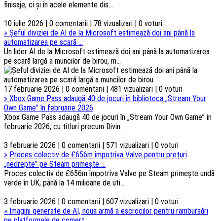
finisaje, ci și în acele elemente dis...
10 iulie 2026 | 0 comentarii | 78 vizualizari | 0 voturi
»
Șeful diviziei de AI de la Microsoft estimează doi ani până la
automatizarea pe scară ...
Un lider AI de la Microsoft estimează doi ani până la automatizarea
pe scară largă a muncilor de birou, m...
17 februarie 2026 | 0 comentarii | 481 vizualizari | 0 voturi
»
Xbox Game Pass adaugă 40 de jocuri în biblioteca „Stream Your
Own Game” în februarie 2026
Xbox Game Pass adaugă 40 de jocuri în „Stream Your Own Game” în
februarie 2026, cu titluri precum Divin...
3 februarie 2026 | 0 comentarii | 571 vizualizari | 0 voturi
»
Proces colectiv de £656m împotriva Valve pentru prețuri
„nedrepte” pe Steam primește ...
Proces colectiv de £656m împotriva Valve pe Steam primește undă
verde în UK; până la 14 milioane de uti...
3 februarie 2026 | 0 comentarii | 607 vizualizari | 0 voturi
»
Imagini generate de AI, noua armă a escrocilor pentru rambursări
pe platformele de comerț ...