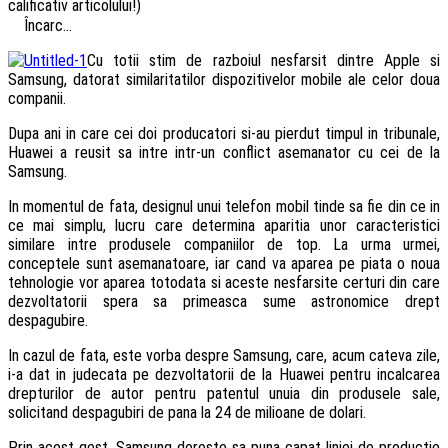
calificativ articolului!)
Încarc...
Cu totii stim de razboiul nesfarsit dintre Apple si
Samsung, datorat similaritatilor dispozitivelor mobile ale celor doua
companii.
Dupa ani in care cei doi producatori si-au pierdut timpul in tribunale,
Huawei a reusit sa intre intr-un conflict asemanator cu cei de la
Samsung.
In momentul de fata, designul unui telefon mobil tinde sa fie din ce in
ce mai simplu, lucru care determina aparitia unor caracteristici
similare intre produsele companiilor de top. La urma urmei,
conceptele sunt asemanatoare, iar cand va aparea pe piata o noua
tehnologie vor aparea totodata si aceste nesfarsite certuri din care
dezvoltatorii spera sa primeasca sume astronomice drept
despagubire.
In cazul de fata, este vorba despre Samsung, care, acum cateva zile,
i-a dat in judecata pe dezvoltatorii de la Huawei pentru incalcarea
drepturilor de autor pentru patentul unuia din produsele sale,
solicitand despagubiri de pana la 24 de milioane de dolari.
Prin acest gest, Samsung doreste sa puna capat liniei de productie