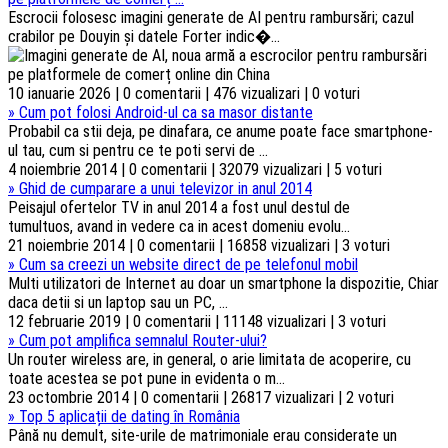
Escrocii folosesc imagini generate de AI pentru rambursări; cazul
crabilor pe Douyin și datele Forter indic�...
10 ianuarie 2026 | 0 comentarii | 476 vizualizari | 0 voturi
»
Cum pot folosi Android-ul ca sa masor distante
Probabil ca stii deja, pe dinafara, ce anume poate face smartphone-
ul tau, cum si pentru ce te poti servi de ...
4 noiembrie 2014 | 0 comentarii | 32079 vizualizari | 5 voturi
»
Ghid de cumparare a unui televizor in anul 2014
Peisajul ofertelor TV in anul 2014 a fost unul destul de
tumultuos, avand in vedere ca in acest domeniu evolu...
21 noiembrie 2014 | 0 comentarii | 16858 vizualizari | 3 voturi
»
Cum sa creezi un website direct de pe telefonul mobil
Multi utilizatori de Internet au doar un smartphone la dispozitie, Chiar
daca detii si un laptop sau un PC, ...
12 februarie 2019 | 0 comentarii | 11148 vizualizari | 3 voturi
»
Cum pot amplifica semnalul Router-ului?
Un router wireless are, in general, o arie limitata de acoperire, cu
toate acestea se pot pune in evidenta o m...
23 octombrie 2014 | 0 comentarii | 26817 vizualizari | 2 voturi
»
Top 5 aplicații de dating în România
Până nu demult, site-urile de matrimoniale erau considerate un