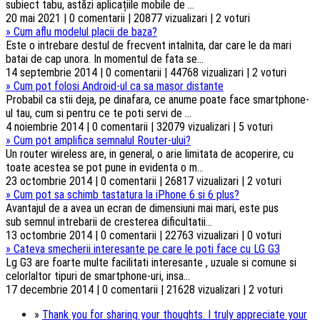
subiect tabu, astăzi aplicațiile mobile de ...
20 mai 2021 | 0 comentarii | 20877 vizualizari | 2 voturi
»
Cum aflu modelul placii de baza?
Este o intrebare destul de frecvent intalnita, dar care le da mari
batai de cap unora. In momentul de fata se...
14 septembrie 2014 | 0 comentarii | 44768 vizualizari | 2 voturi
»
Cum pot folosi Android-ul ca sa masor distante
Probabil ca stii deja, pe dinafara, ce anume poate face smartphone-
ul tau, cum si pentru ce te poti servi de ...
4 noiembrie 2014 | 0 comentarii | 32079 vizualizari | 5 voturi
»
Cum pot amplifica semnalul Router-ului?
Un router wireless are, in general, o arie limitata de acoperire, cu
toate acestea se pot pune in evidenta o m...
23 octombrie 2014 | 0 comentarii | 26817 vizualizari | 2 voturi
»
Cum pot sa schimb tastatura la iPhone 6 si 6 plus?
Avantajul de a avea un ecran de dimensiuni mai mari, este pus
sub semnul intrebarii de cresterea dificultatii...
13 octombrie 2014 | 0 comentarii | 22763 vizualizari | 0 voturi
»
Cateva smecherii interesante pe care le poti face cu LG G3
Lg G3 are foarte multe facilitati interesante , uzuale si comune si
celorlaltor tipuri de smartphone-uri, insa...
17 decembrie 2014 | 0 comentarii | 21628 vizualizari | 2 voturi
»
Thank you for sharing your thoughts. I truly appreciate your