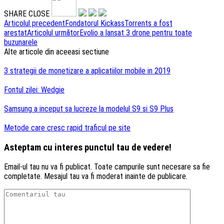
SHARE
CLOSE
Navigare
Articolul precedent
Fondatorul KickassTorrents a fost
arestat
Articolul următor
Evolio a lansat 3 drone pentru toate
articole
buzunarele
Alte articole din aceeasi sectiune
3 strategii de monetizare a aplicatiilor mobile in 2019
Fontul zilei: Wedgie
Samsung a inceput sa lucreze la modelul S9 si S9 Plus
Metode care cresc rapid traficul pe site
Asteptam cu interes punctul tau de vedere!
Email-ul tau nu va fi publicat. Toate campurile sunt necesare sa fie
completate. Mesajul tau va fi moderat inainte de publicare.