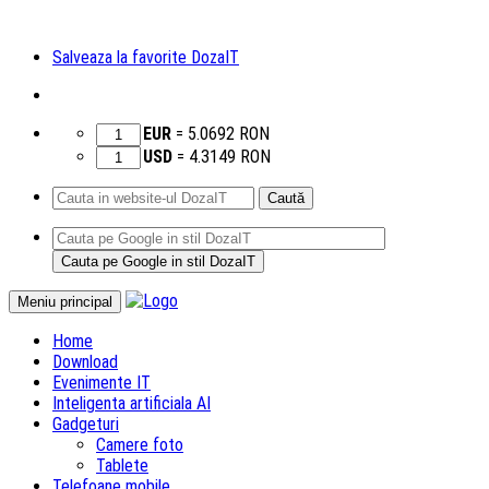
Salveaza la favorite DozaIT
EUR
=
5.0692
RON
USD
=
4.3149
RON
Caută
după:
Sari
Meniu principal
la
Home
conținut
Download
Evenimente IT
Inteligenta artificiala AI
Gadgeturi
Camere foto
Tablete
Telefoane mobile