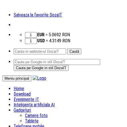
Salveaza la favorite DozaIT
EUR
=
5.0692
RON
USD
=
4.3149
RON
Caută
după:
Sari
Meniu principal
la
Home
conținut
Download
Evenimente IT
Inteligenta artificiala AI
Gadgeturi
Camere foto
Tablete
Telefoane mobile