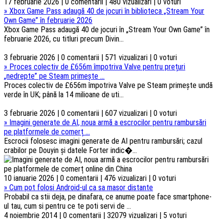
17 februarie 2026 | 0 comentarii | 480 vizualizari | 0 voturi
»
Xbox Game Pass adaugă 40 de jocuri în biblioteca „Stream Your
Own Game” în februarie 2026
Xbox Game Pass adaugă 40 de jocuri în „Stream Your Own Game” în
februarie 2026, cu titluri precum Divin...
3 februarie 2026 | 0 comentarii | 571 vizualizari | 0 voturi
»
Proces colectiv de £656m împotriva Valve pentru prețuri
„nedrepte” pe Steam primește ...
Proces colectiv de £656m împotriva Valve pe Steam primește undă
verde în UK; până la 14 milioane de uti...
3 februarie 2026 | 0 comentarii | 607 vizualizari | 0 voturi
»
Imagini generate de AI, noua armă a escrocilor pentru rambursări
pe platformele de comerț ...
Escrocii folosesc imagini generate de AI pentru rambursări; cazul
crabilor pe Douyin și datele Forter indic�...
10 ianuarie 2026 | 0 comentarii | 476 vizualizari | 0 voturi
»
Cum pot folosi Android-ul ca sa masor distante
Probabil ca stii deja, pe dinafara, ce anume poate face smartphone-
ul tau, cum si pentru ce te poti servi de ...
4 noiembrie 2014 | 0 comentarii | 32079 vizualizari | 5 voturi