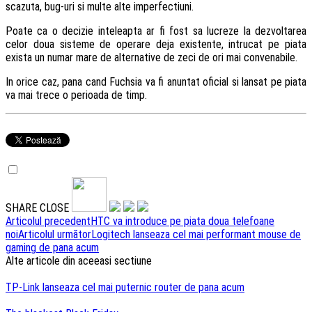
scazuta, bug-uri si multe alte imperfectiuni.
Poate ca o decizie inteleapta ar fi fost sa lucreze la dezvoltarea
celor doua sisteme de operare deja existente, intrucat pe piata
exista un numar mare de alternative de zeci de ori mai convenabile.
In orice caz, pana cand Fuchsia va fi anuntat oficial si lansat pe piata
va mai trece o perioada de timp.
SHARE
CLOSE
Navigare
Articolul precedent
HTC va introduce pe piata doua telefoane
noi
Articolul următor
Logitech lanseaza cel mai performant mouse de
articole
gaming de pana acum
Alte articole din aceeasi sectiune
TP-Link lanseaza cel mai puternic router de pana acum