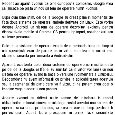
Recent au aparut zvonuri ca bine-cunoscuta companie, Google vrea
sa lanseze pe piata un nou sistem de operare numit Fuchsia.
Dupa cum bine stim, cei de la Google au creat pana in momentul de
fata doua sisteme de operare, ambele derivate din Linux. Este vorba
despre Android, un sistem de operare dezvoltat exclusiv pentru
dispozitivele mobile si Chrome OS pentru laptopuri, notebookuri sau
sisteme personale.
Cele doua sisteme de operare exista de o perioada buna de timp si
unii specialisti erau de parere ca in viitor acestea s-ar uni si s-ar
obtine o varianta performanta a Android-ului.
Aparent, existenta celor doua sisteme de operare nu ii multumeste
pe cei de la Google, astfel ei au anuntat ca in viitor vor lansa un nou
sistem de operare, avand la baza o versiune rudimentara a Linux-ului.
Deocamdata nu avem informatii cu privire la aplicabilitatea acestuia
sau la segmentul de piata care va fi vizat, ci ne putem crea doar o
imagine vaga a acestui nou produs.
Aceste zvonuri au ridicat niste semne de intrebare in randul
utilizatorilor, intrucat nimeni nu intelege rostul acestui nou sistem de
operare si ca orice produs nou, va avea nevoie de timp pentru a fi
perfectionat. Acest lucru presupune in prima faza securitate