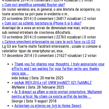
4 noiembrie 2014 | 0 comentarii | 32079 vizualizari | 5 voturi
»
Cum pot amplifica semnalul Router-ului?
Un router wireless are, in general, o arie limitata de acoperire, cu
toate acestea se pot pune in evidenta o m...
23 octombrie 2014 | 0 comentarii | 26817 vizualizari | 2 voturi
»
Cum pot sa schimb tastatura la iPhone 6 si 6 plus?
Avantajul de a avea un ecran de dimensiuni mai mari, este pus
sub semnul intrebarii de cresterea dificultatii...
13 octombrie 2014 | 0 comentarii | 22763 vizualizari | 0 voturi
»
Cateva smecherii interesante pe care le poti face cu LG G3
Lg G3 are foarte multe facilitati interesante , uzuale si comune si
celorlaltor tipuri de smartphone-uri, insa...
17 decembrie 2014 | 0 comentarii | 21627 vizualizari | 2 voturi
»
Thank you for sharing your thoughts. I truly appreciate your
efforts and I am waiting for your further write ups thanks
once aga ...
indo bokep | Data: 20 martie 2025
»
oeAgk WEVJStLs rsF UWW byqMZT lIZt fqAMhLZ
MyName | Data: 28 februarie 2025
»
Ar fi dragut sa aflam si niste preturi orientative. Multumim
pentru articol. Nu stiam ca exista astfel de lentile. ...
George | Data: 9 august 2018
»
Asteptam cu interes pe toti la Home Depot,