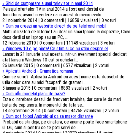
»
Ghid de cumparare a unui televizor in anul 2014
Peisajul ofertelor TV in anul 2014 a fost unul destul de
tumultuos, avand in vedere ca in acest domeniu evolu...
21 noiembrie 2014 | 0 comentarii | 16858 vizualizari | 3 voturi
»
Cum sa creezi un website direct de pe telefonul mobil
Multi utilizatori de Internet au doar un smartphone la dispozitie, Chiar
daca detii si un laptop sau un PC, ...
12 februarie 2019 | 0 comentarii | 11148 vizualizari | 3 voturi
»
Windows 10 e pe piata! Ce stim si ce nu stim despre el
Lansat in 21 Ianuarie anul acesta, intr-un eveniment special dedicat
atat lansarii Windows 10 cat si ochelaril...
26 ianuarie 2015 | 0 comentarii | 6577 vizualizari | 2 voturi
»
Aplicatii Android - Gramatica romana
Cum se scrie? Aplicatia Android cu acest nume este deosebit de
utila celor care au mici "scapari" de gramati...
5 ianuarie 2015 | 0 comentarii | 8883 vizualizari | 2 voturi
»
Cum aflu modelul placii de baza?
Este o intrebare destul de frecvent intalnita, dar care le da mari
batai de cap unora. In momentul de fata se...
14 septembrie 2014 | 0 comentarii | 44768 vizualizari | 2 voturi
»
Cum pot folosi Android-ul ca sa masor distante
Probabil ca stii deja, pe dinafara, ce anume poate face smartphone-
ul tau, cum si pentru ce te poti servi de ...