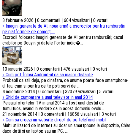
3 februarie 2026 | 0 comentarii | 604 vizualizari | 0 voturi
»
Imagini generate de AI, noua armă a escrocilor pentru rambursări
pe platformele de comerț ...
Escrocii folosesc imagini generate de AI pentru rambursări; cazul
crabilor pe Douyin și datele Forter indic�...
10 ianuarie 2026 | 0 comentarii | 476 vizualizari | 0 voturi
»
Cum pot folosi Android-ul ca sa masor distante
Probabil ca stii deja, pe dinafara, ce anume poate face smartphone-
ul tau, cum si pentru ce te poti servi de ...
4 noiembrie 2014 | 0 comentarii | 32079 vizualizari | 5 voturi
»
Ghid de cumparare a unui televizor in anul 2014
Peisajul ofertelor TV in anul 2014 a fost unul destul de
tumultuos, avand in vedere ca in acest domeniu evolu...
21 noiembrie 2014 | 0 comentarii | 16856 vizualizari | 3 voturi
»
Cum sa creezi un website direct de pe telefonul mobil
Multi utilizatori de Internet au doar un smartphone la dispozitie, Chiar
daca detii si un laptop sau un PC, ...