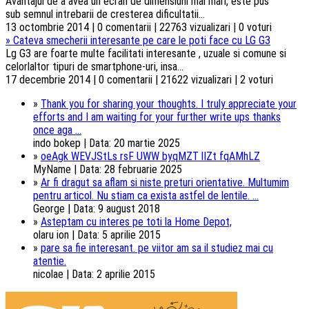
Avantajul de a avea un ecran de dimensiuni mai mari, este pus
sub semnul intrebarii de cresterea dificultatii...
13 octombrie 2014 | 0 comentarii | 22763 vizualizari | 0 voturi
»
Cateva smecherii interesante pe care le poti face cu LG G3
Lg G3 are foarte multe facilitati interesante , uzuale si comune si
celorlaltor tipuri de smartphone-uri, insa...
17 decembrie 2014 | 0 comentarii | 21622 vizualizari | 2 voturi
»
Thank you for sharing your thoughts. I truly appreciate your
efforts and I am waiting for your further write ups thanks
once aga ...
indo bokep | Data: 20 martie 2025
»
oeAgk WEVJStLs rsF UWW byqMZT lIZt fqAMhLZ
MyName | Data: 28 februarie 2025
»
Ar fi dragut sa aflam si niste preturi orientative. Multumim
pentru articol. Nu stiam ca exista astfel de lentile. ...
George | Data: 9 august 2018
»
Asteptam cu interes pe toti la Home Depot,
olaru ion | Data: 5 aprilie 2015
»
pare sa fie interesant. pe viitor am sa il studiez mai cu
atentie.
nicolae | Data: 2 aprilie 2015