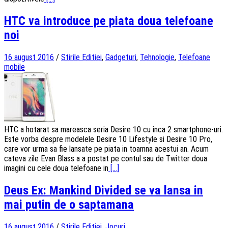
HTC va introduce pe piata doua telefoane
noi
16 august 2016
/
Stirile Editiei
,
Gadgeturi
,
Tehnologie
,
Telefoane
mobile
HTC a hotarat sa mareasca seria Desire 10 cu inca 2 smartphone-uri.
Este vorba despre modelele Desire 10 Lifestyle si Desire 10 Pro,
care vor urma sa fie lansate pe piata in toamna acestui an. Acum
cateva zile Evan Blass a a postat pe contul sau de Twitter doua
imagini cu cele doua telefoane in
[...]
Deus Ex: Mankind Divided se va lansa in
mai putin de o saptamana
16 august 2016
/
Stirile Editiei
,
Jocuri