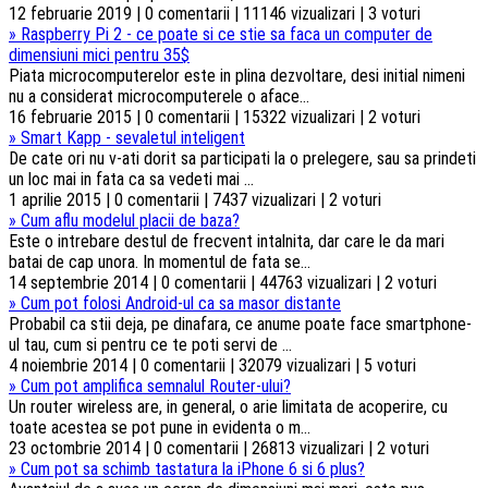
12 februarie 2019 | 0 comentarii | 11146 vizualizari | 3 voturi
»
Raspberry Pi 2 - ce poate si ce stie sa faca un computer de
dimensiuni mici pentru 35$
Piata microcomputerelor este in plina dezvoltare, desi initial nimeni
nu a considerat microcomputerele o aface...
16 februarie 2015 | 0 comentarii | 15322 vizualizari | 2 voturi
»
Smart Kapp - sevaletul inteligent
De cate ori nu v-ati dorit sa participati la o prelegere, sau sa prindeti
un loc mai in fata ca sa vedeti mai ...
1 aprilie 2015 | 0 comentarii | 7437 vizualizari | 2 voturi
»
Cum aflu modelul placii de baza?
Este o intrebare destul de frecvent intalnita, dar care le da mari
batai de cap unora. In momentul de fata se...
14 septembrie 2014 | 0 comentarii | 44763 vizualizari | 2 voturi
»
Cum pot folosi Android-ul ca sa masor distante
Probabil ca stii deja, pe dinafara, ce anume poate face smartphone-
ul tau, cum si pentru ce te poti servi de ...
4 noiembrie 2014 | 0 comentarii | 32079 vizualizari | 5 voturi
»
Cum pot amplifica semnalul Router-ului?
Un router wireless are, in general, o arie limitata de acoperire, cu
toate acestea se pot pune in evidenta o m...
23 octombrie 2014 | 0 comentarii | 26813 vizualizari | 2 voturi
»
Cum pot sa schimb tastatura la iPhone 6 si 6 plus?