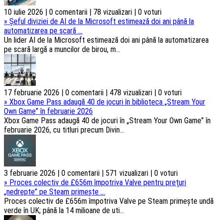
10 iulie 2026 | 0 comentarii | 78 vizualizari | 0 voturi
»
Șeful diviziei de AI de la Microsoft estimează doi ani până la
automatizarea pe scară ...
Un lider AI de la Microsoft estimează doi ani până la automatizarea
pe scară largă a muncilor de birou, m...
17 februarie 2026 | 0 comentarii | 478 vizualizari | 0 voturi
»
Xbox Game Pass adaugă 40 de jocuri în biblioteca „Stream Your
Own Game” în februarie 2026
Xbox Game Pass adaugă 40 de jocuri în „Stream Your Own Game” în
februarie 2026, cu titluri precum Divin...
3 februarie 2026 | 0 comentarii | 571 vizualizari | 0 voturi
»
Proces colectiv de £656m împotriva Valve pentru prețuri
„nedrepte” pe Steam primește ...
Proces colectiv de £656m împotriva Valve pe Steam primește undă
verde în UK; până la 14 milioane de uti...