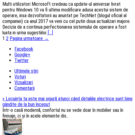
Multi utilizatori Microsoft credeau ca update-ul aniversar livrat
pentru Windows 10 va fi ultima modificare adusa acestui sistem de
operare, insa dezvoltatorii au anuntat pe TechNet (blogul oficial al
companiei) ca anul 2017 va veni cu cel putin doua actualizari majore.
Decizia de a continua perfectionarea sistemului de operare a fost
luata in urma sugestiilor
[...]
Navigarea
1
2
Pagina urmatoare →
articolelor
Facebook
Google+
Twitter
Ultimele stiri
Voturi
Vizualizari
Comentarii
»
Locuința ta este mai sigură atunci când detaliile electrice sunt bine
gândite de la bun început
Într-o casă modernă, confortul nu se vede doar în mobilier sau în
finisaje, ci și în acele elemente dis...