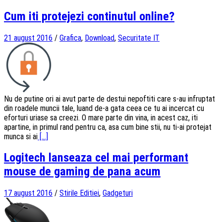
Cum iti protejezi continutul online?
21 august 2016
/
Grafica
,
Download
,
Securitate IT
Nu de putine ori ai avut parte de destui nepoftiti care s-au infruptat
din roadele muncii tale, luand de-a gata ceea ce tu ai incercat cu
eforturi uriase sa creezi. O mare parte din vina, in acest caz, iti
apartine, in primul rand pentru ca, asa cum bine stii, nu ti-ai protejat
munca si ai
[...]
Logitech lanseaza cel mai performant
mouse de gaming de pana acum
17 august 2016
/
Stirile Editiei
,
Gadgeturi