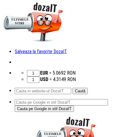
Salveaza la favorite DozaIT
EUR
=
5.0692
RON
USD
=
4.3149
RON
Caută
după:
Sari
la
conținut