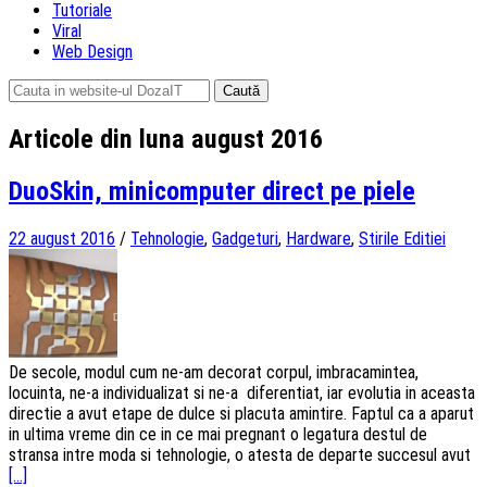
Tutoriale
Viral
Web Design
Caută
după:
Articole din luna august 2016
DuoSkin, minicomputer direct pe piele
22 august 2016
/
Tehnologie
,
Gadgeturi
,
Hardware
,
Stirile Editiei
De secole, modul cum ne-am decorat corpul, imbracamintea,
locuinta, ne-a individualizat si ne-a diferentiat, iar evolutia in aceasta
directie a avut etape de dulce si placuta amintire. Faptul ca a aparut
in ultima vreme din ce in ce mai pregnant o legatura destul de
stransa intre moda si tehnologie, o atesta de departe succesul avut
[...]