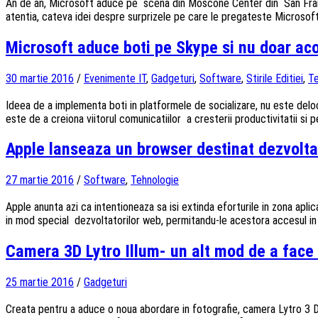
An de an, Microsoft aduce pe scena din Moscone Center din San Francis
atentia, cateva idei despre surprizele pe care le pregateste Microsoft
Microsoft aduce boti pe Skype si nu doar ac
30 martie 2016
/
Evenimente IT
,
Gadgeturi
,
Software
,
Stirile Editiei
,
Te
Ideea de a implementa boti in platformele de socializare, nu este deloc
este de a creiona viitorul comunicatiilor a cresterii productivitatii si
Apple lanseaza un browser destinat dezvolta
27 martie 2016
/
Software
,
Tehnologie
Apple anunta azi ca intentioneaza sa isi extinda eforturile in zona apli
in mod special dezvoltatorilor web, permitandu-le acestora accesul in 
Camera 3D Lytro Illum- un alt mod de a face 
25 martie 2016
/
Gadgeturi
Creata pentru a aduce o noua abordare in fotografie, camera Lytro 3 D 