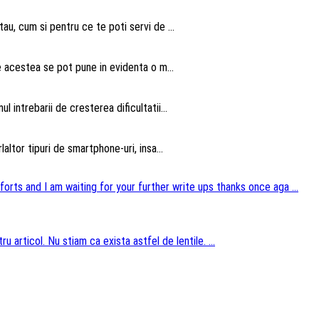
au, cum si pentru ce te poti servi de ...
te acestea se pot pune in evidenta o m...
intrebarii de cresterea dificultatii...
altor tipuri de smartphone-uri, insa...
forts and I am waiting for your further write ups thanks once aga ...
u articol. Nu stiam ca exista astfel de lentile. ...