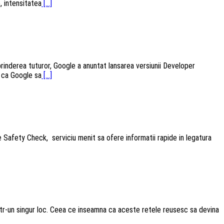
, intensitatea
[...]
nderea tuturor, Google a anuntat lansarea versiunii Developer
t ca Google sa
[...]
de Safety Check, serviciu menit sa ofere informatii rapide in legatura
 intr-un singur loc. Ceea ce inseamna ca aceste retele reusesc sa devina