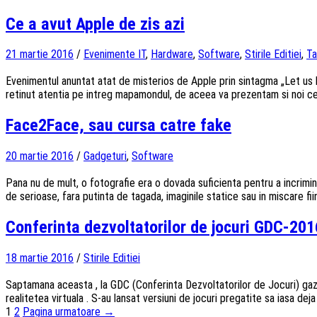
Ce a avut Apple de zis azi
21 martie 2016
/
Evenimente IT
,
Hardware
,
Software
,
Stirile Editiei
,
Ta
Evenimentul anuntat atat de misterios de Apple prin sintagma „Let us loo
retinut atentia pe intreg mapamondul, de aceea va prezentam si noi c
Face2Face, sau cursa catre fake
20 martie 2016
/
Gadgeturi
,
Software
Pana nu de mult, o fotografie era o dovada suficienta pentru a incrimin
de serioase, fara putinta de tagada, imaginile statice sau in miscare fi
Conferinta dezvoltatorilor de jocuri GDC-201
18 martie 2016
/
Stirile Editiei
Saptamana aceasta , la GDC (Conferinta Dezvoltatorilor de Jocuri) gaz
realitetea virtuala . S-au lansat versiuni de jocuri pregatite sa iasa de
Navigarea
1
2
Pagina urmatoare →