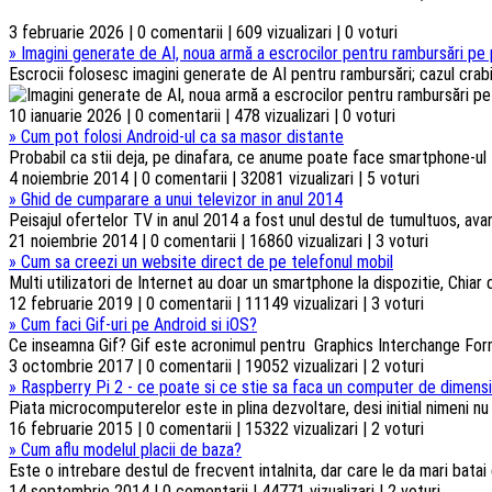
3 februarie 2026 | 0 comentarii | 609 vizualizari | 0 voturi
»
Imagini generate de AI, noua armă a escrocilor pentru rambursări pe 
Escrocii folosesc imagini generate de AI pentru rambursări; cazul crabi
10 ianuarie 2026 | 0 comentarii | 478 vizualizari | 0 voturi
»
Cum pot folosi Android-ul ca sa masor distante
Probabil ca stii deja, pe dinafara, ce anume poate face smartphone-ul t
4 noiembrie 2014 | 0 comentarii | 32081 vizualizari | 5 voturi
»
Ghid de cumparare a unui televizor in anul 2014
Peisajul ofertelor TV in anul 2014 a fost unul destul de tumultuos, ava
21 noiembrie 2014 | 0 comentarii | 16860 vizualizari | 3 voturi
»
Cum sa creezi un website direct de pe telefonul mobil
Multi utilizatori de Internet au doar un smartphone la dispozitie, Chiar d
12 februarie 2019 | 0 comentarii | 11149 vizualizari | 3 voturi
»
Cum faci Gif-uri pe Android si iOS?
Ce inseamna Gif? Gif este acronimul pentru Graphics Interchange Forma
3 octombrie 2017 | 0 comentarii | 19052 vizualizari | 2 voturi
»
Raspberry Pi 2 - ce poate si ce stie sa faca un computer de dimensi
Piata microcomputerelor este in plina dezvoltare, desi initial nimeni n
16 februarie 2015 | 0 comentarii | 15322 vizualizari | 2 voturi
»
Cum aflu modelul placii de baza?
Este o intrebare destul de frecvent intalnita, dar care le da mari batai
14 septembrie 2014 | 0 comentarii | 44771 vizualizari | 2 voturi