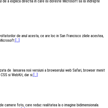
e a explica directia in care isi doreste Microsoft sa isi indrepte
oltatorilor de anul acesta, ce are loc in San Francisco zilele acestea,
 Microsoft
[...]
etizata de lansarea noii versiuni a browserului web Safari, browser menit
 CSS si WebKit, dar si
[...]
 de camere foto, care reduc realitatea la o imagine bidimensionala.