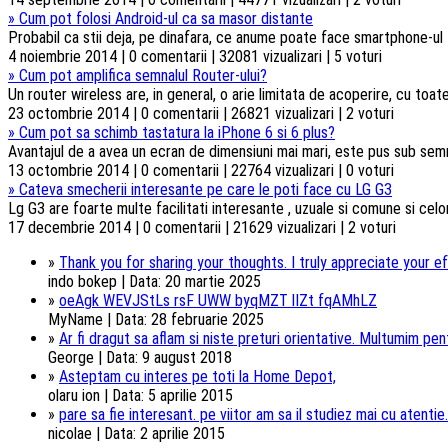
»
Cum pot folosi Android-ul ca sa masor distante
Probabil ca stii deja, pe dinafara, ce anume poate face smartphone-ul t
4 noiembrie 2014 | 0 comentarii | 32081 vizualizari | 5 voturi
»
Cum pot amplifica semnalul Router-ului?
Un router wireless are, in general, o arie limitata de acoperire, cu toa
23 octombrie 2014 | 0 comentarii | 26821 vizualizari | 2 voturi
»
Cum pot sa schimb tastatura la iPhone 6 si 6 plus?
Avantajul de a avea un ecran de dimensiuni mai mari, este pus sub semnul 
13 octombrie 2014 | 0 comentarii | 22764 vizualizari | 0 voturi
»
Cateva smecherii interesante pe care le poti face cu LG G3
Lg G3 are foarte multe facilitati interesante , uzuale si comune si celorl
17 decembrie 2014 | 0 comentarii | 21629 vizualizari | 2 voturi
»
Thank you for sharing your thoughts. I truly appreciate your ef
indo bokep | Data: 20 martie 2025
»
oeAgk WEVJStLs rsF UWW byqMZT lIZt fqAMhLZ
MyName | Data: 28 februarie 2025
»
Ar fi dragut sa aflam si niste preturi orientative. Multumim pentr
George | Data: 9 august 2018
»
Asteptam cu interes pe toti la Home Depot,
olaru ion | Data: 5 aprilie 2015
»
pare sa fie interesant. pe viitor am sa il studiez mai cu atentie.
nicolae | Data: 2 aprilie 2015