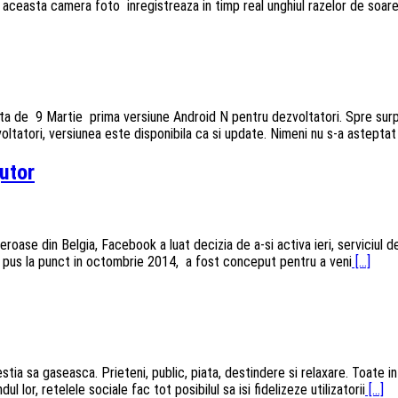
 aceasta camera foto inregistreaza in timp real unghiul razelor de soare
 de 9 Martie prima versiune Android N pentru dezvoltatori. Spre surpri
oltatori, versiunea este disponibila ca si update. Nimeni nu s-a astepta
utor
roase din Belgia, Facebook a luat decizia de a-si activa ieri, serviciul 
l pus la punct in octombrie 2014, a fost conceput pentru a veni
[...]
estia sa gaseasca. Prieteni, public, piata, destindere si relaxare. Toate
 lor, retelele sociale fac tot posibilul sa isi fidelizeze utilizatorii
[...]