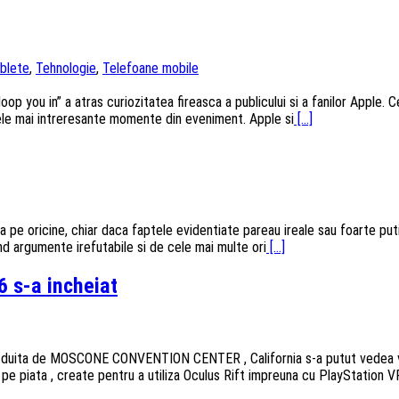
blete
,
Tehnologie
,
Telefoane mobile
p you in” a atras curiozitatea fireasca a publicului si a fanilor Apple. C
ele mai intreresante momente din eveniment. Apple si
[...]
a pe oricine, chiar daca faptele evidentiate pareau ireale sau foarte put
ind argumente irefutabile si de cele mai multe ori
[...]
6 s-a incheiat
duita de MOSCONE CONVENTION CENTER , California s-a putut vedea viitor
ja pe piata , create pentru a utiliza Oculus Rift impreuna cu PlayStation V