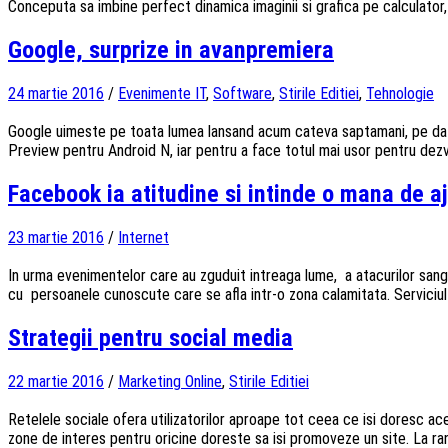
Conceputa sa imbine perfect dinamica imaginii si grafica pe calculator,
Google, surprize in avanpremiera
24 martie 2016
/
Evenimente IT
,
Software
,
Stirile Editiei
,
Tehnologie
Google uimeste pe toata lumea lansand acum cateva saptamani, pe data
Preview pentru Android N, iar pentru a face totul mai usor pentru dezv
Facebook ia atitudine si intinde o mana de aj
23 martie 2016
/
Internet
In urma evenimentelor care au zguduit intreaga lume, a atacurilor sange
cu persoanele cunoscute care se afla intr-o zona calamitata. Serviciu
Strategii pentru social media
22 martie 2016
/
Marketing Online
,
Stirile Editiei
Retelele sociale ofera utilizatorilor aproape tot ceea ce isi doresc ac
zone de interes pentru oricine doreste sa isi promoveze un site. La randul