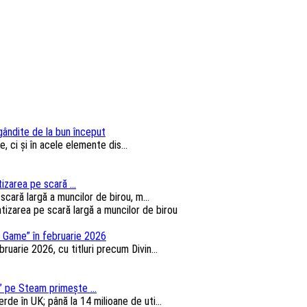
 gândite de la bun început
, ci și în acele elemente dis...
izarea pe scară ...
cară largă a muncilor de birou, m...
 Game” în februarie 2026
arie 2026, cu titluri precum Divin...
 pe Steam primește ...
e în UK; până la 14 milioane de uti...