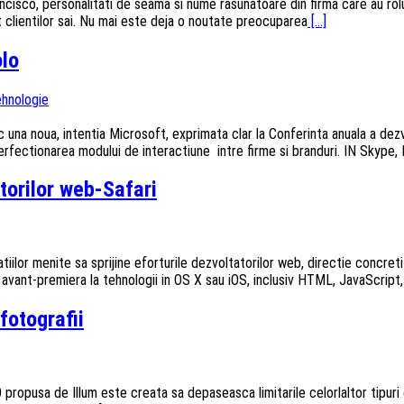
co, personalitati de seama si nume rasunatoare din firma care au rolul d
 clientilor sai. Nu mai este deja o noutate preocuparea
[...]
olo
hnologie
 una noua, intentia Microsoft, exprimata clar la Conferinta anuala a dezv
 perfectionarea modului de interactiune intre firme si branduri. IN Skype,
torilor web-Safari
catiilor menite sa sprijine eforturile dezvoltatorilor web, directie concr
avant-premiera la tehnologii in OS X sau iOS, inclusiv HTML, JavaScript,
fotografii
propusa de Illum este creata sa depaseasca limitarile celorlaltor tipuri