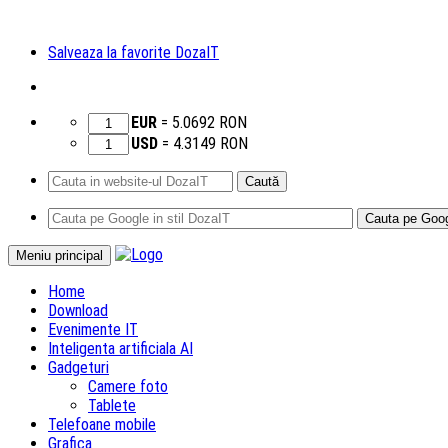
Salveaza la favorite DozaIT
EUR
=
5.0692
RON
USD
=
4.3149
RON
Caută
după:
Sari
Meniu principal
la
Home
conținut
Download
Evenimente IT
Inteligenta artificiala AI
Gadgeturi
Camere foto
Tablete
Telefoane mobile
Grafica