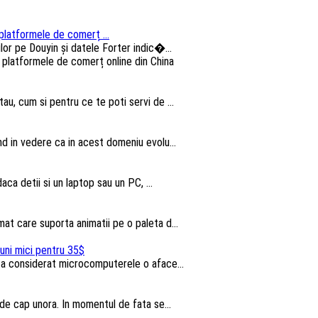
platformele de comerț ...
lor pe Douyin și datele Forter indic�...
au, cum si pentru ce te poti servi de ...
nd in vedere ca in acest domeniu evolu...
aca detii si un laptop sau un PC, ...
t care suporta animatii pe o paleta d...
uni mici pentru 35$
u a considerat microcomputerele o aface...
 de cap unora. In momentul de fata se...