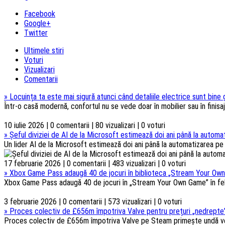
articolelor
Facebook
Google+
Twitter
Ultimele stiri
Voturi
Vizualizari
Comentarii
»
Locuința ta este mai sigură atunci când detaliile electrice sunt bine
Într-o casă modernă, confortul nu se vede doar în mobilier sau în finisaje
10 iulie 2026 | 0 comentarii | 80 vizualizari | 0 voturi
»
Șeful diviziei de AI de la Microsoft estimează doi ani până la automat
Un lider AI de la Microsoft estimează doi ani până la automatizarea pe s
17 februarie 2026 | 0 comentarii | 483 vizualizari | 0 voturi
»
Xbox Game Pass adaugă 40 de jocuri în biblioteca „Stream Your Own
Xbox Game Pass adaugă 40 de jocuri în „Stream Your Own Game” în febru
3 februarie 2026 | 0 comentarii | 573 vizualizari | 0 voturi
»
Proces colectiv de £656m împotriva Valve pentru prețuri „nedrepte”
Proces colectiv de £656m împotriva Valve pe Steam primește undă verd