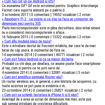
»
Cum faci Gif-uri pe Android si iOS?
Ce inseamna Gif? Gif este acronimul pentru Graphics Interchange
Format care suporta animatii pe o paleta d...
3 octombrie 2017 | 0 comentarii | 19052 vizualizari | 2 voturi
»
Raspberry Pi 2 - ce poate si ce stie sa faca un computer de
dimensiuni mici pentru 35$
Piata microcomputerelor este in plina dezvoltare, desi initial nimeni
nu a considerat microcomputerele o aface...
16 februarie 2015 | 0 comentarii | 15322 vizualizari | 2 voturi
»
Cum aflu modelul placii de baza?
Este o intrebare destul de frecvent intalnita, dar care le da mari
batai de cap unora. In momentul de fata se...
14 septembrie 2014 | 0 comentarii | 44771 vizualizari | 2 voturi
»
Cum pot folosi Android-ul ca sa masor distante
Probabil ca stii deja, pe dinafara, ce anume poate face smartphone-
ul tau, cum si pentru ce te poti servi de ...
4 noiembrie 2014 | 0 comentarii | 32081 vizualizari | 5 voturi
»
Cum pot amplifica semnalul Router-ului?
Un router wireless are, in general, o arie limitata de acoperire, cu
toate acestea se pot pune in evidenta o m...
23 octombrie 2014 | 0 comentarii | 26821 vizualizari | 2 voturi
»
Cum pot sa schimb tastatura la iPhone 6 si 6 plus?
Avantajul de a avea un ecran de dimensiuni mai mari, este pus
sub semnul intrebarii de cresterea dificultatii...