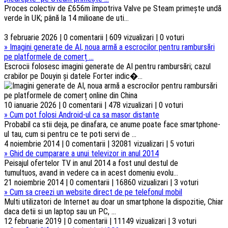
Proces colectiv de £656m împotriva Valve pe Steam primește undă
verde în UK; până la 14 milioane de uti...
3 februarie 2026 | 0 comentarii | 609 vizualizari | 0 voturi
»
Imagini generate de AI, noua armă a escrocilor pentru rambursări
pe platformele de comerț ...
Escrocii folosesc imagini generate de AI pentru rambursări; cazul
crabilor pe Douyin și datele Forter indic�...
10 ianuarie 2026 | 0 comentarii | 478 vizualizari | 0 voturi
»
Cum pot folosi Android-ul ca sa masor distante
Probabil ca stii deja, pe dinafara, ce anume poate face smartphone-
ul tau, cum si pentru ce te poti servi de ...
4 noiembrie 2014 | 0 comentarii | 32081 vizualizari | 5 voturi
»
Ghid de cumparare a unui televizor in anul 2014
Peisajul ofertelor TV in anul 2014 a fost unul destul de
tumultuos, avand in vedere ca in acest domeniu evolu...
21 noiembrie 2014 | 0 comentarii | 16860 vizualizari | 3 voturi
»
Cum sa creezi un website direct de pe telefonul mobil
Multi utilizatori de Internet au doar un smartphone la dispozitie, Chiar
daca detii si un laptop sau un PC, ...
12 februarie 2019 | 0 comentarii | 11149 vizualizari | 3 voturi