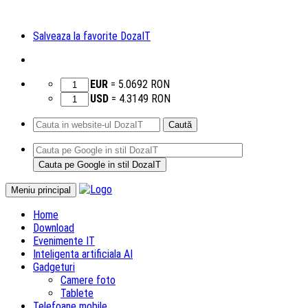
Salveaza la favorite DozaIT
EUR
=
5.0692
RON
USD
=
4.3149
RON
Caută
după:
Sari
Meniu principal
la
Home
conținut
Download
Evenimente IT
Inteligenta artificiala AI
Gadgeturi
Camere foto
Tablete
Telefoane mobile