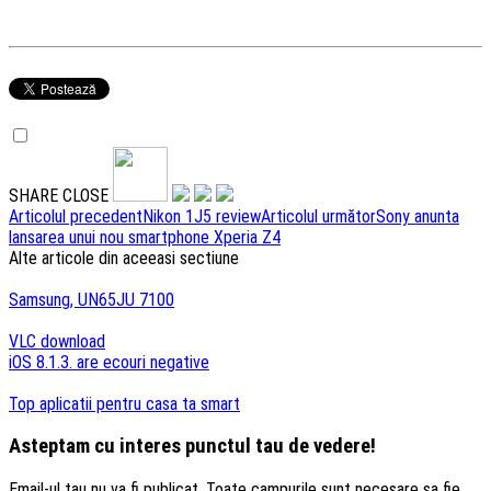
SHARE
CLOSE
Navigare
Articolul precedent
Nikon 1J5 review
Articolul următor
Sony anunta
lansarea unui nou smartphone Xperia Z4
articole
Alte articole din aceeasi sectiune
Samsung, UN65JU 7100
VLC download
iOS 8.1.3. are ecouri negative
Top aplicatii pentru casa ta smart
Asteptam cu interes punctul tau de vedere!
Email-ul tau nu va fi publicat. Toate campurile sunt necesare sa fie