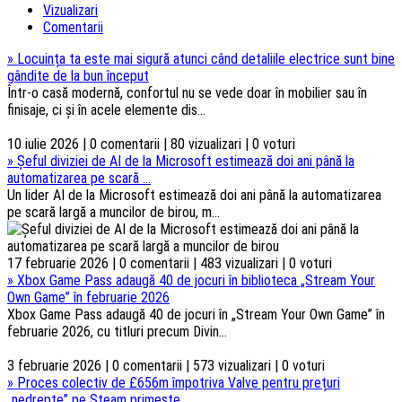
Vizualizari
Comentarii
»
Locuința ta este mai sigură atunci când detaliile electrice sunt bine
gândite de la bun început
Într-o casă modernă, confortul nu se vede doar în mobilier sau în
finisaje, ci și în acele elemente dis...
10 iulie 2026 | 0 comentarii | 80 vizualizari | 0 voturi
»
Șeful diviziei de AI de la Microsoft estimează doi ani până la
automatizarea pe scară ...
Un lider AI de la Microsoft estimează doi ani până la automatizarea
pe scară largă a muncilor de birou, m...
17 februarie 2026 | 0 comentarii | 483 vizualizari | 0 voturi
»
Xbox Game Pass adaugă 40 de jocuri în biblioteca „Stream Your
Own Game” în februarie 2026
Xbox Game Pass adaugă 40 de jocuri în „Stream Your Own Game” în
februarie 2026, cu titluri precum Divin...
3 februarie 2026 | 0 comentarii | 573 vizualizari | 0 voturi
»
Proces colectiv de £656m împotriva Valve pentru prețuri
„nedrepte” pe Steam primește ...