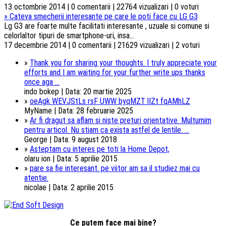
13 octombrie 2014 | 0 comentarii | 22764 vizualizari | 0 voturi
»
Cateva smecherii interesante pe care le poti face cu LG G3
Lg G3 are foarte multe facilitati interesante , uzuale si comune si
celorlaltor tipuri de smartphone-uri, insa...
17 decembrie 2014 | 0 comentarii | 21629 vizualizari | 2 voturi
»
Thank you for sharing your thoughts. I truly appreciate your
efforts and I am waiting for your further write ups thanks
once aga ...
indo bokep | Data: 20 martie 2025
»
oeAgk WEVJStLs rsF UWW byqMZT lIZt fqAMhLZ
MyName | Data: 28 februarie 2025
»
Ar fi dragut sa aflam si niste preturi orientative. Multumim
pentru articol. Nu stiam ca exista astfel de lentile. ...
George | Data: 9 august 2018
»
Asteptam cu interes pe toti la Home Depot,
olaru ion | Data: 5 aprilie 2015
»
pare sa fie interesant. pe viitor am sa il studiez mai cu
atentie.
nicolae | Data: 2 aprilie 2015
Ce putem face mai bine?