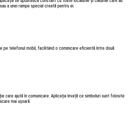
plicația se updatează constant cu toate localurile și clădirile care au
t sau a unei rampe special creată pentru ei.
e pe telefonul mobil, facilitând o cominicare eficientă între două
ie care ajută în comunicare. Aplicația învață ce simboluri sunt folosite
icare mai ușoară.