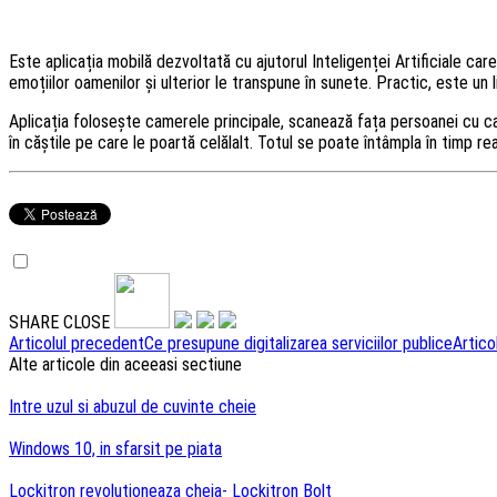
Este aplicația mobilă dezvoltată cu ajutorul Inteligenței Artificiale car
emoțiilor oamenilor și ulterior le transpune în sunete. Practic, este un
Aplicația folosește camerele principale, scanează fața persoanei cu ca
în căștile pe care le poartă celălalt. Totul se poate întâmpla în timp rea
SHARE
CLOSE
Navigare
Articolul precedent
Ce presupune digitalizarea serviciilor publice
Artico
Alte articole din aceeasi sectiune
articole
Intre uzul si abuzul de cuvinte cheie
Windows 10, in sfarsit pe piata
Lockitron revolutioneaza cheia- Lockitron Bolt