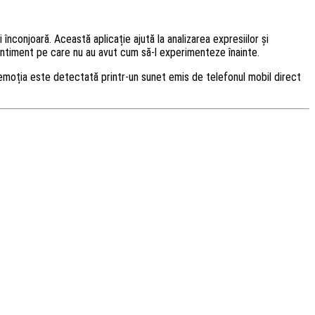
înconjoară. Această aplicație ajută la analizarea expresiilor și
n sentiment pe care nu au avut cum să-l experimenteze înainte.
 emoția este detectată printr-un sunet emis de telefonul mobil direct