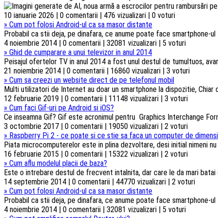
10 ianuarie 2026 | 0 comentarii | 476 vizualizari | 0 voturi
»
Cum pot folosi Android-ul ca sa masor distante
Probabil ca stii deja, pe dinafara, ce anume poate face smartphone-ul t
4 noiembrie 2014 | 0 comentarii | 32081 vizualizari | 5 voturi
»
Ghid de cumparare a unui televizor in anul 2014
Peisajul ofertelor TV in anul 2014 a fost unul destul de tumultuos, ava
21 noiembrie 2014 | 0 comentarii | 16860 vizualizari | 3 voturi
»
Cum sa creezi un website direct de pe telefonul mobil
Multi utilizatori de Internet au doar un smartphone la dispozitie, Chiar d
12 februarie 2019 | 0 comentarii | 11148 vizualizari | 3 voturi
»
Cum faci Gif-uri pe Android si iOS?
Ce inseamna Gif? Gif este acronimul pentru Graphics Interchange Forma
3 octombrie 2017 | 0 comentarii | 19050 vizualizari | 2 voturi
»
Raspberry Pi 2 - ce poate si ce stie sa faca un computer de dimensi
Piata microcomputerelor este in plina dezvoltare, desi initial nimeni n
16 februarie 2015 | 0 comentarii | 15322 vizualizari | 2 voturi
»
Cum aflu modelul placii de baza?
Este o intrebare destul de frecvent intalnita, dar care le da mari batai
14 septembrie 2014 | 0 comentarii | 44770 vizualizari | 2 voturi
»
Cum pot folosi Android-ul ca sa masor distante
Probabil ca stii deja, pe dinafara, ce anume poate face smartphone-ul t
4 noiembrie 2014 | 0 comentarii | 32081 vizualizari | 5 voturi