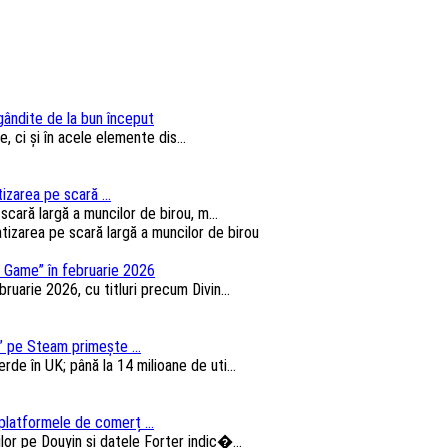
 gândite de la bun început
, ci și în acele elemente dis...
izarea pe scară ...
cară largă a muncilor de birou, m...
 Game” în februarie 2026
arie 2026, cu titluri precum Divin...
 pe Steam primește ...
e în UK; până la 14 milioane de uti...
platformele de comerț ...
lor pe Douyin și datele Forter indic�...