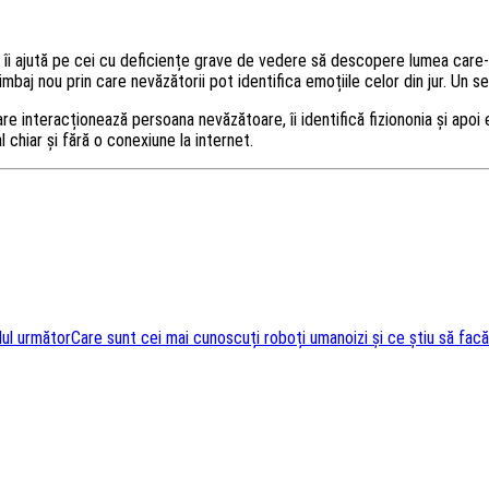
e îi ajută pe cei cu deficiențe grave de vedere să descopere lumea care-i 
 limbaj nou prin care nevăzătorii pot identifica emoțiile celor din jur. U
re interacționează persoana nevăzătoare, îi identifică fiziononia și apoi
l chiar și fără o conexiune la internet.
lul următor
Care sunt cei mai cunoscuți roboți umanoizi și ce știu să facă