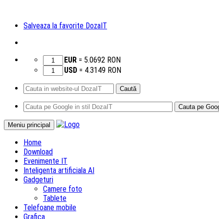
Salveaza la favorite DozaIT
EUR
=
5.0692
RON
USD
=
4.3149
RON
Caută
după:
Sari
Meniu principal
la
Home
conținut
Download
Evenimente IT
Inteligenta artificiala AI
Gadgeturi
Camere foto
Tablete
Telefoane mobile
Grafica