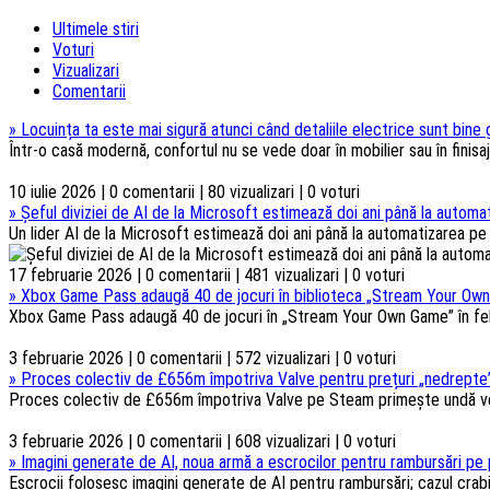
Ultimele stiri
Voturi
Vizualizari
Comentarii
»
Locuința ta este mai sigură atunci când detaliile electrice sunt bine
Într-o casă modernă, confortul nu se vede doar în mobilier sau în finisaje
10 iulie 2026 | 0 comentarii | 80 vizualizari | 0 voturi
»
Șeful diviziei de AI de la Microsoft estimează doi ani până la automat
Un lider AI de la Microsoft estimează doi ani până la automatizarea pe s
17 februarie 2026 | 0 comentarii | 481 vizualizari | 0 voturi
»
Xbox Game Pass adaugă 40 de jocuri în biblioteca „Stream Your Own
Xbox Game Pass adaugă 40 de jocuri în „Stream Your Own Game” în febru
3 februarie 2026 | 0 comentarii | 572 vizualizari | 0 voturi
»
Proces colectiv de £656m împotriva Valve pentru prețuri „nedrepte”
Proces colectiv de £656m împotriva Valve pe Steam primește undă verd
3 februarie 2026 | 0 comentarii | 608 vizualizari | 0 voturi
»
Imagini generate de AI, noua armă a escrocilor pentru rambursări pe 
Escrocii folosesc imagini generate de AI pentru rambursări; cazul crabi