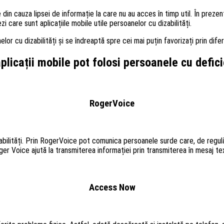
din cauza lipsei de informație la care nu au acces în timp util. În prezent
zi care sunt aplicațiile mobile utile persoanelor cu dizabilități.
r cu dizabilități și se îndreaptă spre cei mai puțin favorizați prin difer
plicații mobile pot folosi persoanele cu defic
RogerVoice
zabilități. Prin RogerVoice pot comunica persoanele surde care, de regulă
ger Voice ajută la transmiterea informației prin transmiterea în mesaj t
Access Now