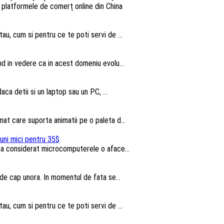
au, cum si pentru ce te poti servi de ...
nd in vedere ca in acest domeniu evolu...
aca detii si un laptop sau un PC, ...
t care suporta animatii pe o paleta d...
uni mici pentru 35$
u a considerat microcomputerele o aface...
 de cap unora. In momentul de fata se...
au, cum si pentru ce te poti servi de ...