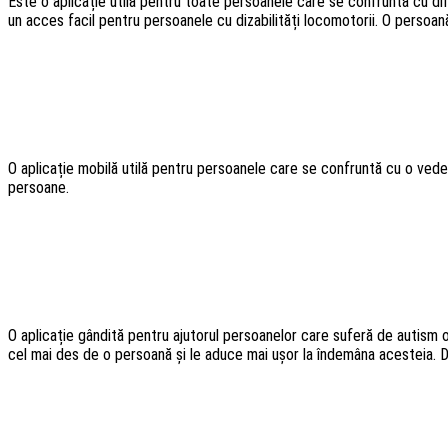
Este o aplicație utilă pentru toate persoanele care se confruntă cu dife
un acces facil pentru persoanele cu dizabilități locomotorii. O persoană
O aplicație mobilă utilă pentru persoanele care se confruntă cu o vedere
persoane.
O aplicație gândită pentru ajutorul persoanelor care suferă de autism or
cel mai des de o persoană și le aduce mai ușor la îndemâna acesteia. 