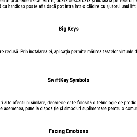
rite probleme fizice. Astfel, odată descărcată și instalată pe telefon, a
 cu handicap poate afla dacă pot intra într-o clădire cu ajutorul unui lif
Big Keys
 redusă. Prin instalarea ei, aplicația permite mărirea tastelor virtuale d
SwiftKey Symbols
i alte afecțiuni similare, deoarece este folosită o tehnologie de predicț
De asemenea, pune la dispoziție și simboluri suplimentare pentru o comun
Facing Emotions