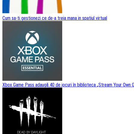
Cum sa-ti gestionezi ce de-a treia mana in spatiul virtual
Xbox Game Pass adaugă 40 de jocuri în biblioteca „Stream Your Own G