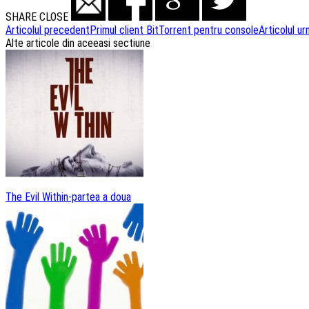
SHARE
CLOSE
Navigare
Articolul precedent
Primul client BitTorrent pentru console
Articolul u
Alte articole din aceeasi sectiune
articole
The Evil Within-partea a doua