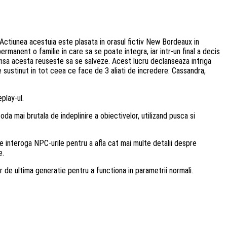
i. Actiunea acestuia este plasata in orasul fictiv New Bordeaux in
rmanent o familie in care sa se poate integra, iar intr-un final a decis
e, insa acesta reuseste sa se salveze. Acest lucru declanseaza intriga
e sustinut in tot ceea ce face de 3 aliati de incredere: Cassandra,
play-ul.
oda mai brutala de indeplinire a obiectivelor, utilizand pusca si
e interoga NPC-urile pentru a afla cat mai multe detalii despre
e.
r de ultima generatie pentru a functiona in parametrii normali.