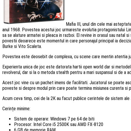
Mafia III, unul din cele mai astepta
anul 1968. Povestea acestui joc urmareste evolutia protagonistului Linco
sa se alature armatei si pleaca in razboi. El revine in orasul sau natal 
povestii deoarece este momentul in care personajul principal ia decizia 
Burke si Vito Scaleta.
Povestea este deosebit de complexa, cu scene care mentin atentia juca
Experienta unica de joc este datorata hartii open world dar si metodelor 
revolverul, dar si la o metoda stealth pentru a mari suspansul si de a a
Acest joc vine cu un pachet imens de facilitati. Jucatorul se poate asc
poveste si despre modul prin care poate termina misiunea curenta si poa
Acum ceva timp, cei de la 2K au facut publice cerintele de sistem ale ac
Cerințe minime:
Sistem de operare: Windows 7 pe 64 de biti
Procesor: Intel Core i5 2500K sau AMD FX-8120
6 GB de memorie RAM