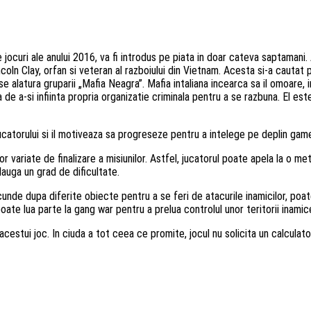
te jocuri ale anului 2016, va fi introdus pe piata in doar cateva saptaman
ln Clay, orfan si veteran al razboiului din Vietnam. Acesta si-a cautat pe
si se alatura gruparii „Mafia Neagra”. Mafia intaliana incearca sa il omoar
de a-si infiinta propria organizatie criminala pentru a se razbuna. El est
torului si il motiveaza sa progreseze pentru a intelege pe deplin game
variate de finalizare a misiunilor. Astfel, jucatorul poate apela la o met
dauga un grad de dificultate.
unde dupa diferite obiecte pentru a se feri de atacurile inamicilor, poat
te lua parte la gang war pentru a prelua controlul unor teritorii inamic
estui joc. In ciuda a tot ceea ce promite, jocul nu solicita un calculato