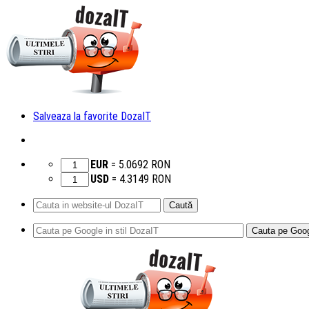
Salveaza la favorite DozaIT
EUR
=
5.0692
RON
USD
=
4.3149
RON
Caută
după:
Sari
la
conținut