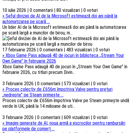
10 iulie 2026 | 0 comentarii | 80 vizualizari | 0 voturi
»
Șeful diviziei de AI de la Microsoft estimează doi ani până la
automatizarea pe scară ...
Un lider AI de la Microsoft estimează doi ani până la automatizarea
pe scară largă a muncilor de birou, m...
17 februarie 2026 | 0 comentarii | 483 vizualizari | 0 voturi
»
Xbox Game Pass adaugă 40 de jocuri în biblioteca „Stream Your
Own Game” în februarie 2026
Xbox Game Pass adaugă 40 de jocuri în „Stream Your Own Game” în
februarie 2026, cu titluri precum Divin...
3 februarie 2026 | 0 comentarii | 573 vizualizari | 0 voturi
»
Proces colectiv de £656m împotriva Valve pentru prețuri
„nedrepte” pe Steam primește ...
Proces colectiv de £656m împotriva Valve pe Steam primește undă
verde în UK; până la 14 milioane de uti...
3 februarie 2026 | 0 comentarii | 609 vizualizari | 0 voturi
»
Imagini generate de AI, noua armă a escrocilor pentru rambursări
pe platformele de comerț ...