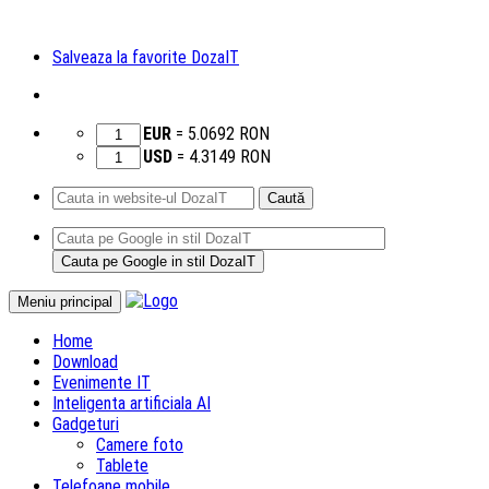
Salveaza la favorite DozaIT
EUR
=
5.0692
RON
USD
=
4.3149
RON
Caută
după:
Sari
Meniu principal
la
Home
conținut
Download
Evenimente IT
Inteligenta artificiala AI
Gadgeturi
Camere foto
Tablete
Telefoane mobile