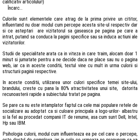
calificativ articolului!)
Încarc...
Culorile sunt elementele care atrag de la prima privire un cititor,
influentand nu doar modul cum percepe acesta site-ul respectiv dar
si ce asteptari are vizitatorul sa gaseasca pe pagina pe care a
intrat, putand sa conduca la pagini specifice sau sa induca actiuni ale
vizitatorilor.
Studii de specialitate arata ca in viteza in care traim, alocam doar 1
minut si jumatate pentru a ne decide daca ne place sau nu o pagina
web, iar ca in aceste conditii, textul vine cu mult in urma culorii si
structurii paginii respective.
In aceste conditii, utilizarea unor culori specifice temei site-ului,
brandului, creste cu pana la 80% atractivitatea unui site, datorita
recunoasterii rapide a subiectului tratat pe pagina.
Se pare ca nu este intamplator faptul ca cele mai populare retele de
socializare au adoptat ca si culoare principala a logo-urilor- albastru
si la fel au procedat companii IT de renume, asa cum sunt Dell, Intel,
Hp sau IBM.
Psihologia culorii, modul cum influenteaza ea pe cel care o percepe,
este destul de complexa, iar in cele ce urmeaza ne propunem sa va