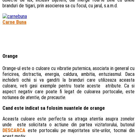
branduri de tigari, prin asocierea sa cu focul, cu jarul, s.a.m.d.
Carne Buna
Orange
Orange-ul este o culoare cu vibratie puternica, asociata in general cu
fericirea, distractia, energia, caldura, ambitia, entuziasmul. Daca
inchideti ochii si va ganditi la branduri care utilizeaza aceasta
culoare, veti gasi exemple pentru toate aceste atribute. Ca si
aspect negativ care poate fi legat de culoarea portocalie, este
notiunea de
atentie,
de
precautie.
Cand este indicat sa folosim nuantele de orange
Aceasta culoare este perfecta sa atraga atentia asupra zonelor
unde este solicitata o actiune din partea vizitatorului, butonul
DESCARCA
este portocaliu pe majoritatea site-urilor, tocmai din
acest motiv.