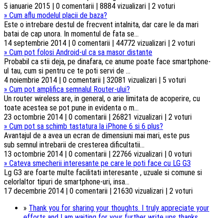
5 ianuarie 2015 | 0 comentarii | 8884 vizualizari | 2 voturi
»
Cum aflu modelul placii de baza?
Este o intrebare destul de frecvent intalnita, dar care le da mari
batai de cap unora. In momentul de fata se...
14 septembrie 2014 | 0 comentarii | 44772 vizualizari | 2 voturi
»
Cum pot folosi Android-ul ca sa masor distante
Probabil ca stii deja, pe dinafara, ce anume poate face smartphone-
ul tau, cum si pentru ce te poti servi de ...
4 noiembrie 2014 | 0 comentarii | 32081 vizualizari | 5 voturi
»
Cum pot amplifica semnalul Router-ului?
Un router wireless are, in general, o arie limitata de acoperire, cu
toate acestea se pot pune in evidenta o m...
23 octombrie 2014 | 0 comentarii | 26821 vizualizari | 2 voturi
»
Cum pot sa schimb tastatura la iPhone 6 si 6 plus?
Avantajul de a avea un ecran de dimensiuni mai mari, este pus
sub semnul intrebarii de cresterea dificultatii...
13 octombrie 2014 | 0 comentarii | 22766 vizualizari | 0 voturi
»
Cateva smecherii interesante pe care le poti face cu LG G3
Lg G3 are foarte multe facilitati interesante , uzuale si comune si
celorlaltor tipuri de smartphone-uri, insa...
17 decembrie 2014 | 0 comentarii | 21630 vizualizari | 2 voturi
»
Thank you for sharing your thoughts. I truly appreciate your
efforts and I am waiting for your further write ups thanks