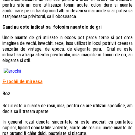
pentru site-uri care utilizeaza tonuri acute, culori dure si nuante
acide, care pe un background alb ar deveni si mai acide si ar putea sa
stanjeneasca privitorul, sa il oboseasca.
Cand nu este indicat sa folosim nuantele de gri
Unele nuante de gri utilizate in exces pot parea terne si pot crea
imaginea de vechi, invechit, rece, insa utilizat in locul potrivit creeaza
senzatia de vintage, de epoca, de eleganta pura, Griul nu este
indicat sa atraga atentia privitorului, insa imaginile in tonuri de gri, au
eleganta si stil.
E-rochii de mireasa
Roz
Rozul este o nuanta de rosu, insa, pentru ca are utilizari specifice, am
decis sa il tratam aparte.
In general rozul denota sinceritate si este asociat cu puritatea
copiilor, lipsind conotatiile violente, acute ale rosului, unele nuante de
roz putand fi chiar dulci, pastelate si placute.