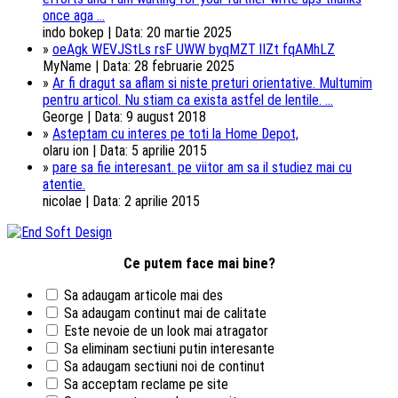
once aga ...
indo bokep | Data: 20 martie 2025
»
oeAgk WEVJStLs rsF UWW byqMZT lIZt fqAMhLZ
MyName | Data: 28 februarie 2025
»
Ar fi dragut sa aflam si niste preturi orientative. Multumim
pentru articol. Nu stiam ca exista astfel de lentile. ...
George | Data: 9 august 2018
»
Asteptam cu interes pe toti la Home Depot,
olaru ion | Data: 5 aprilie 2015
»
pare sa fie interesant. pe viitor am sa il studiez mai cu
atentie.
nicolae | Data: 2 aprilie 2015
Ce putem face mai bine?
Sa adaugam articole mai des
Sa adaugam continut mai de calitate
Este nevoie de un look mai atragator
Sa eliminam sectiuni putin interesante
Sa adaugam sectiuni noi de continut
Sa acceptam reclame pe site