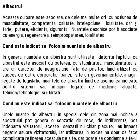
Albastrul
Aceasta culoare este asociata, de cele mai multe ori cu notiunea de
masculinitate, competenta, calitate, întelepciune, loialitate, dar și
tarie, putere, eficienta, siguranta. Nuantele deschise pot fi asociate
cu energia, regenerarea, reimprospatarea, loialitatea.
Cand este indicat sa folosim nuantele de albastru
In general nuantele de albastru sunt utilizate datorita faptului ca
albastrul este asociat cu puterea, cu stabilitatea, masculinitatea si
are un caracter de neagresiune fata de privitor, fiind utilizat cu
succes de catre corporatii, banci, site-uri guvernamentale, imagini
legate de legislatie, nuantele de albastru fiind de asemenea indicate
pentru site-uri sau imagini legate de medicina alopata,
tehnica/tehnologie si utilitati.
Cand nu este indicat sa folosim nuantele de albastru
Unele nuante de albastru, in special cele din zona mai inchisa a
spectrului pot genera o senzatie de rece, de indiferenta, pot
îndeparta vizitatorul, aceste senzatii nu chiar placute, au impact
negativ asupra vizitatorului, iar utilizarea in exces nu doar ca face
complicata retinerea acestuia pe site, dar poate sa condamne site-ul