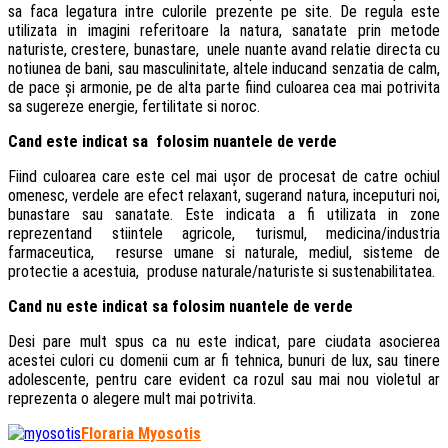
sa faca legatura intre culorile prezente pe site. De regula este
utilizata in imagini referitoare la natura, sanatate prin metode
naturiste, crestere, bunastare, unele nuante avand relatie directa cu
notiunea de bani, sau masculinitate, altele inducand senzatia de calm,
de pace și armonie, pe de alta parte fiind culoarea cea mai potrivita
sa sugereze energie, fertilitate si noroc.
Cand este indicat sa folosim nuantele de verde
Fiind culoarea care este cel mai ușor de procesat de catre ochiul
omenesc, verdele are efect relaxant, sugerand natura, inceputuri noi,
bunastare sau sanatate. Este indicata a fi utilizata in zone
reprezentand stiintele agricole, turismul, medicina/industria
farmaceutica, resurse umane si naturale, mediul, sisteme de
protectie a acestuia, produse naturale/naturiste si sustenabilitatea.
Cand nu este indicat sa folosim nuantele de verde
Desi pare mult spus ca nu este indicat, pare ciudata asocierea
acestei culori cu domenii cum ar fi tehnica, bunuri de lux, sau tinere
adolescente, pentru care evident ca rozul sau mai nou violetul ar
reprezenta o alegere mult mai potrivita.
Floraria Myosotis