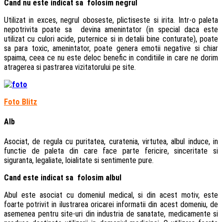
Cand nu este indicat sa folosim negrul
Utilizat in exces, negrul oboseste, plictiseste si irita. Intr-o paleta
nepotrivita poate sa devina amenintator (in special daca este
utilizat cu culori acide, puternice si in detalii bine conturate), poate
sa para toxic, amenintator, poate genera emotii negative si chiar
spaima, ceea ce nu este deloc benefic in conditiile in care ne dorim
atragerea si pastrarea vizitatorului pe site.
Foto Blitz
Alb
Asociat, de regula cu puritatea, curatenia, virtutea, albul induce, in
functie de paleta din care face parte fericire, sinceritate si
siguranta, legaliate, loialitate si sentimente pure.
Cand este indicat sa folosim albul
Abul este asociat cu domeniul medical, si din acest motiv, este
foarte potrivit in ilustrarea oricarei informatii din acest domeniu, de
asemenea pentru site-uri din industria de sanatate, medicamente si