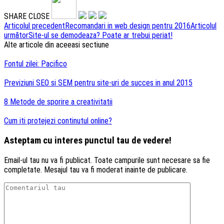
SHARE
CLOSE
Navigare
Articolul precedent
Recomandari in web design pentru 2016
Articolul
următor
Site-ul se demodeaza? Poate ar trebui periat!
articole
Alte articole din aceeasi sectiune
Fontul zilei: Pacifico
Previziuni SEO si SEM pentru site-uri de succes in anul 2015
8 Metode de sporire a creativitatii
Cum iti protejezi continutul online?
Asteptam cu interes punctul tau de vedere!
Email-ul tau nu va fi publicat. Toate campurile sunt necesare sa fie
completate. Mesajul tau va fi moderat inainte de publicare.