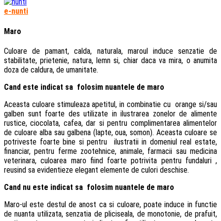
e-nunti
Maro
Culoare de pamant, calda, naturala, maroul induce senzatie de
stabilitate, prietenie, natura, lemn si, chiar daca va mira, o anumita
doza de caldura, de umanitate.
Cand este indicat sa folosim nuantele de maro
Aceasta culoare stimuleaza apetitul, in combinatie cu orange si/sau
galben sunt foarte des utilizate in ilustrarea zonelor de alimente
rustice, ciocolata, cafea, dar si pentru complimentarea alimentelor
de culoare alba sau galbena (lapte, oua, somon). Aceasta culoare se
potriveste foarte bine si pentru ilustratii in domeniul real estate,
financiar, pentru ferme zootehnice, animale, farmacii sau medicina
veterinara, culoarea maro fiind foarte potrivita pentru fundaluri ,
reusind sa evidentieze elegant elemente de culori deschise.
Cand nu este indicat sa folosim nuantele de maro
Maro-ul este destul de anost ca si culoare, poate induce in functie
de nuanta utilizata, senzatia de pliciseala, de monotonie, de prafuit,