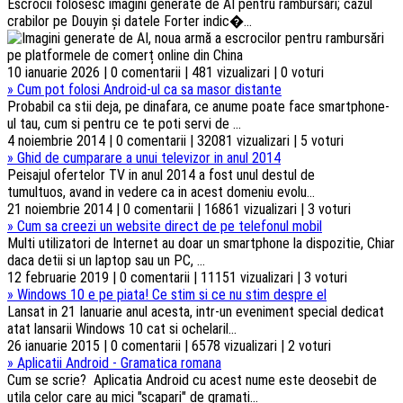
Escrocii folosesc imagini generate de AI pentru rambursări; cazul
crabilor pe Douyin și datele Forter indic�...
10 ianuarie 2026 | 0 comentarii | 481 vizualizari | 0 voturi
»
Cum pot folosi Android-ul ca sa masor distante
Probabil ca stii deja, pe dinafara, ce anume poate face smartphone-
ul tau, cum si pentru ce te poti servi de ...
4 noiembrie 2014 | 0 comentarii | 32081 vizualizari | 5 voturi
»
Ghid de cumparare a unui televizor in anul 2014
Peisajul ofertelor TV in anul 2014 a fost unul destul de
tumultuos, avand in vedere ca in acest domeniu evolu...
21 noiembrie 2014 | 0 comentarii | 16861 vizualizari | 3 voturi
»
Cum sa creezi un website direct de pe telefonul mobil
Multi utilizatori de Internet au doar un smartphone la dispozitie, Chiar
daca detii si un laptop sau un PC, ...
12 februarie 2019 | 0 comentarii | 11151 vizualizari | 3 voturi
»
Windows 10 e pe piata! Ce stim si ce nu stim despre el
Lansat in 21 Ianuarie anul acesta, intr-un eveniment special dedicat
atat lansarii Windows 10 cat si ochelaril...
26 ianuarie 2015 | 0 comentarii | 6578 vizualizari | 2 voturi
»
Aplicatii Android - Gramatica romana
Cum se scrie? Aplicatia Android cu acest nume este deosebit de
utila celor care au mici "scapari" de gramati...