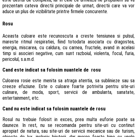
prezentam cateva directii principale de urmat, directii care va vor
aduce un plus de vizibilitate printre firmele concurente.
Rosu
Aceasta culoare este recunoscuta a creste tensiunea si pulsul,
mareste ritmul respiratiei, fiind totodata asociata cu dragostea,
energia, miscarea, cu caldura, cu carnea, fructele, avand in acelasi
timp si asocieri negative, cum sunt razboiul, violenta, focul, furia,
pericolul, s.a.m.d.
Cand este indicat sa folosim nuantele de rosu
Culoarea rosie este menita sa atraga atentia, sa sublinieze sau sa
creeze efuziune. Este o culoare foarte potrivita pentru site-uri
culinare, de moda, sport, servicii de ambulanta, sanatate,
entertainment, etc.
Cand nu este indicat sa folosim nuantele de rosu
Rosul nu trebuie folosit in exces, prea multa euforie poate sa
dauneze. In rest, nu se recomanda pentru site-uri cu continut
apropiat de natura, sau site-uri de servicii mecanice sau de turism,
obiecte de lux, inclusiv bijuterii, dar merge foarte bine cu unele