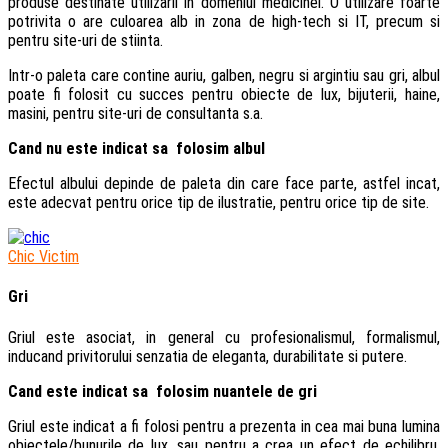
produse destinate utilizarii in domeniul medicinei. O utilizare foarte
potrivita o are culoarea alb in zona de high-tech si IT, precum si
pentru site-uri de stiinta.
Intr-o paleta care contine auriu, galben, negru si argintiu sau gri, albul
poate fi folosit cu succes pentru obiecte de lux, bijuterii, haine,
masini, pentru site-uri de consultanta s.a.
Cand nu este indicat sa folosim albul
Efectul albului depinde de paleta din care face parte, astfel incat,
este adecvat pentru orice tip de ilustratie, pentru orice tip de site.
Chic Victim
Gri
Griul este asociat, in general cu profesionalismul, formalismul,
inducand privitorului senzatia de eleganta, durabilitate si putere.
Cand este indicat sa folosim nuantele de gri
Griul este indicat a fi folosi pentru a prezenta in cea mai buna lumina
obiectele/bunurile de lux, sau pentru a crea un efect de echilibru.