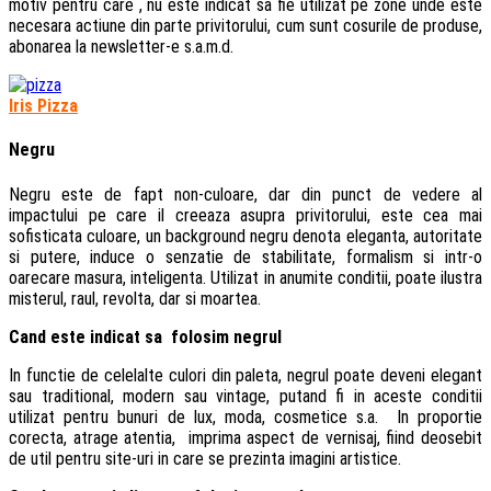
motiv pentru care , nu este indicat sa fie utilizat pe zone unde este
necesara actiune din parte privitorului, cum sunt cosurile de produse,
abonarea la newsletter-e s.a.m.d.
Iris Pizza
Negru
Negru este de fapt non-culoare, dar din punct de vedere al
impactului pe care il creeaza asupra privitorului, este cea mai
sofisticata culoare, un background negru denota eleganta, autoritate
si putere, induce o senzatie de stabilitate, formalism si intr-o
oarecare masura, inteligenta. Utilizat in anumite conditii, poate ilustra
misterul, raul, revolta, dar si moartea.
Cand este indicat sa folosim negrul
In functie de celelalte culori din paleta, negrul poate deveni elegant
sau traditional, modern sau vintage, putand fi in aceste conditii
utilizat pentru bunuri de lux, moda, cosmetice s.a. In proportie
corecta, atrage atentia, imprima aspect de vernisaj, fiind deosebit
de util pentru site-uri in care se prezinta imagini artistice.