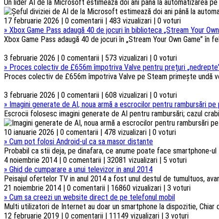
Un lider AI de la Microsoft estimează doi ani până la automatizarea pe s
17 februarie 2026 | 0 comentarii | 483 vizualizari | 0 voturi
»
Xbox Game Pass adaugă 40 de jocuri în biblioteca „Stream Your Own
Xbox Game Pass adaugă 40 de jocuri în „Stream Your Own Game” în febru
3 februarie 2026 | 0 comentarii | 573 vizualizari | 0 voturi
»
Proces colectiv de £656m împotriva Valve pentru prețuri „nedrepte”
Proces colectiv de £656m împotriva Valve pe Steam primește undă verd
3 februarie 2026 | 0 comentarii | 608 vizualizari | 0 voturi
»
Imagini generate de AI, noua armă a escrocilor pentru rambursări pe 
Escrocii folosesc imagini generate de AI pentru rambursări; cazul crabi
10 ianuarie 2026 | 0 comentarii | 478 vizualizari | 0 voturi
»
Cum pot folosi Android-ul ca sa masor distante
Probabil ca stii deja, pe dinafara, ce anume poate face smartphone-ul t
4 noiembrie 2014 | 0 comentarii | 32081 vizualizari | 5 voturi
»
Ghid de cumparare a unui televizor in anul 2014
Peisajul ofertelor TV in anul 2014 a fost unul destul de tumultuos, ava
21 noiembrie 2014 | 0 comentarii | 16860 vizualizari | 3 voturi
»
Cum sa creezi un website direct de pe telefonul mobil
Multi utilizatori de Internet au doar un smartphone la dispozitie, Chiar d
12 februarie 2019 | 0 comentarii | 11149 vizualizari | 3 voturi