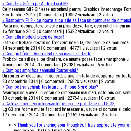
»
Cum faci Gif-uri pe Android si iOS?
Ce inseamna Gif? Gif este acronimul pentru Graphics Interchange Forma
3 octombrie 2017 | 0 comentarii | 19052 vizualizari | 2 voturi
»
Raspberry Pi 2 - ce poate si ce stie sa faca un computer de dimensi
Piata microcomputerelor este in plina dezvoltare, desi initial nimeni n
16 februarie 2015 | 0 comentarii | 15322 vizualizari | 2 voturi
»
Cum aflu modelul placii de baza?
Este o intrebare destul de frecvent intalnita, dar care le da mari batai
14 septembrie 2014 | 0 comentarii | 44771 vizualizari | 2 voturi
»
Cum pot folosi Android-ul ca sa masor distante
Probabil ca stii deja, pe dinafara, ce anume poate face smartphone-ul t
4 noiembrie 2014 | 0 comentarii | 32081 vizualizari | 5 voturi
»
Cum pot amplifica semnalul Router-ului?
Un router wireless are, in general, o arie limitata de acoperire, cu toa
23 octombrie 2014 | 0 comentarii | 26820 vizualizari | 2 voturi
»
Cum pot sa schimb tastatura la iPhone 6 si 6 plus?
Avantajul de a avea un ecran de dimensiuni mai mari, este pus sub semnul 
13 octombrie 2014 | 0 comentarii | 22764 vizualizari | 0 voturi
»
Cateva smecherii interesante pe care le poti face cu LG G3
Lg G3 are foarte multe facilitati interesante , uzuale si comune si celorl
17 decembrie 2014 | 0 comentarii | 21629 vizualizari | 2 voturi
»
Thank you for sharing your thoughts. I truly appreciate your ef
indo bokep | Data: 20 martie 2025