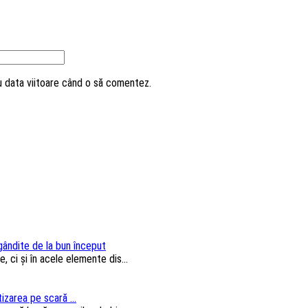
ru data viitoare când o să comentez.
 gândite de la bun început
, ci și în acele elemente dis...
izarea pe scară ...