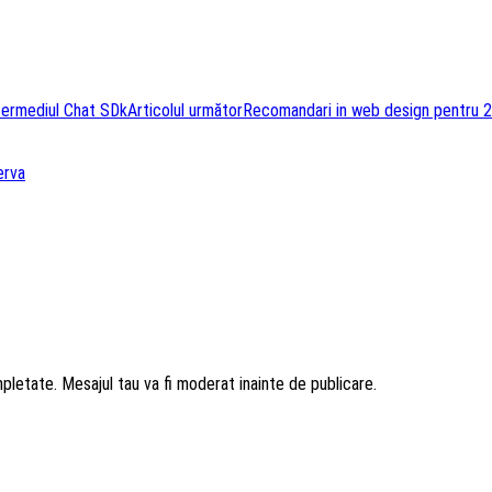
termediul Chat SDk
Articolul următor
Recomandari in web design pentru 
erva
mpletate. Mesajul tau va fi moderat inainte de publicare.