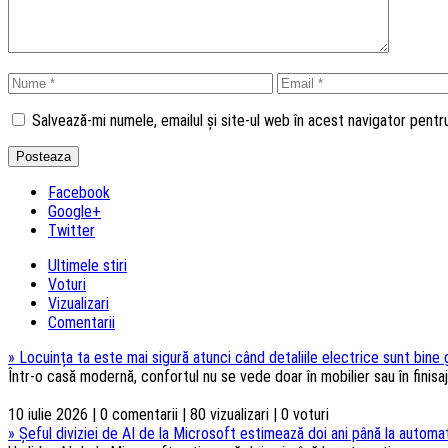
Salvează-mi numele, emailul și site-ul web în acest navigator pent
Facebook
Google+
Twitter
Ultimele stiri
Voturi
Vizualizari
Comentarii
»
Locuința ta este mai sigură atunci când detaliile electrice sunt bine
Într-o casă modernă, confortul nu se vede doar în mobilier sau în finisaje
10 iulie 2026 | 0 comentarii | 80 vizualizari | 0 voturi
»
Șeful diviziei de AI de la Microsoft estimează doi ani până la automat