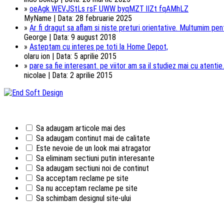
»
oeAgk WEVJStLs rsF UWW byqMZT lIZt fqAMhLZ
MyName | Data: 28 februarie 2025
»
Ar fi dragut sa aflam si niste preturi orientative. Multumim pentr
George | Data: 9 august 2018
»
Asteptam cu interes pe toti la Home Depot,
olaru ion | Data: 5 aprilie 2015
»
pare sa fie interesant. pe viitor am sa il studiez mai cu atentie.
nicolae | Data: 2 aprilie 2015
Sa adaugam articole mai des
Sa adaugam continut mai de calitate
Este nevoie de un look mai atragator
Sa eliminam sectiuni putin interesante
Sa adaugam sectiuni noi de continut
Sa acceptam reclame pe site
Sa nu acceptam reclame pe site
Sa schimbam designul site-ului