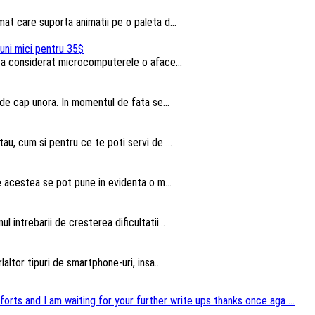
t care suporta animatii pe o paleta d...
uni mici pentru 35$
u a considerat microcomputerele o aface...
 de cap unora. In momentul de fata se...
au, cum si pentru ce te poti servi de ...
te acestea se pot pune in evidenta o m...
intrebarii de cresterea dificultatii...
altor tipuri de smartphone-uri, insa...
forts and I am waiting for your further write ups thanks once aga ...