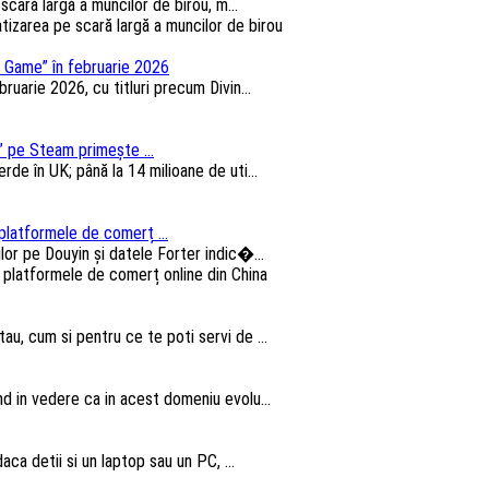
cară largă a muncilor de birou, m...
 Game” în februarie 2026
arie 2026, cu titluri precum Divin...
 pe Steam primește ...
e în UK; până la 14 milioane de uti...
platformele de comerț ...
lor pe Douyin și datele Forter indic�...
au, cum si pentru ce te poti servi de ...
nd in vedere ca in acest domeniu evolu...
aca detii si un laptop sau un PC, ...