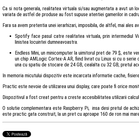
Ca si nota generala, realitatea virtuala si/sau augmentata a avut un lo
variata de astfel de produse au fost supuse atentiei gamerilor in cadr
Fara sa avem pretentia unei ierarhizari, imposibila, de altfel, mai ale
Spotify face pasul catre realitatea virtuala, prin intermediul Vi
linistea locuintei dumneavoastra.
Endless Mini, un minicomputer la uimitorul pret de 79 $, este ve
un chip AMLogic Cortex-A AR, fiind livrat cu Linux si cu o serie 
una cu spatiu de stocare de 24 GB, cealalta cu 32 GB, pretul aces
In memoria micutului dispozitiv este incarcata informatie cache, fisiere W
Practic este nevoie de utilizarea unui display, care poate fi orice mo
Dispozitivul a fost creat pentru a creste accesibilitatea utilizarii calcul
O solutie complementara este Raspberry Pi, insa desi pretul de achizit
este practic gata construit, la un pret cu aproape 160 de ron mai mare