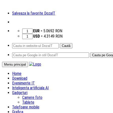
Salveaza la favorite DozaIT
EUR
=
5.0692
RON
USD
=
4.3149
RON
Caută
după:
Sari
Meniu principal
la
Home
conținut
Download
Evenimente IT
Inteligenta artificiala AI
Gadgeturi
Camere foto
Tablete
Telefoane mobile
Grafica