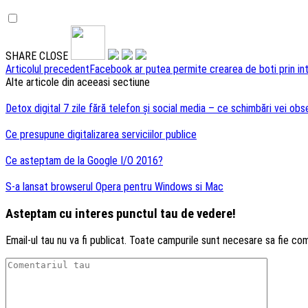
SHARE
CLOSE
Navigare
Articolul precedent
Facebook ar putea permite crearea de boti prin in
Alte articole din aceeasi sectiune
articole
Detox digital 7 zile fără telefon și social media – ce schimbări vei obs
Ce presupune digitalizarea serviciilor publice
Ce asteptam de la Google I/O 2016?
S-a lansat browserul Opera pentru Windows si Mac
Asteptam cu interes punctul tau de vedere!
Email-ul tau nu va fi publicat. Toate campurile sunt necesare sa fie co