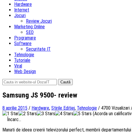
Hardware
Internet
Jocuri
Review Jocuri
Marketing Online
SEO
Programare
Software
Securitate IT
Tehnologie
Tutoriale
Viral
Web Design
Caută
după:
Samsung JS 9500- review
8 aprilie 2015
/
Hardware
,
Stirile Editiei
,
Tehnologie
/
4700 Vizualizari
(Acorda un calificativ 
Încarc...
Manati de ideea creerii televizorului perfect, membrii departamentului