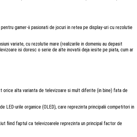
pentru gamer-ii pasionati de jocuri in retea pe display-uri cu rezolutie
nsiuni variate, cu rezolutie mare (realizarile in domeniu au depasit
izoare isi doresc o serie de alte inovatii deja iesite pe piata, cum ar
 orice alta varianta de televizoare si mult diferite (in bine) fata de
 de LED-urile organice (OLED), care reprezinta principalii competitori in
iut fiind faptul ca televizoarele reprezinta un principal factor de