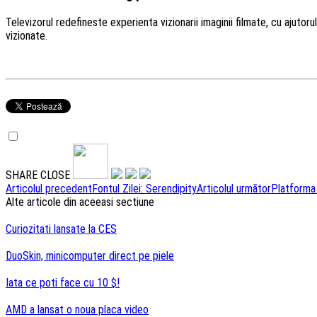
Televizorul redefineste experienta vizionarii imaginii filmate, cu ajutor
vizionate.
SHARE
CLOSE
Navigare
Articolul precedent
Fontul Zilei: Serendipity
Articolul următor
Platforma
Alte articole din aceeasi sectiune
articole
Curiozitati lansate la CES
DuoSkin, minicomputer direct pe piele
Iata ce poti face cu 10 $!
AMD a lansat o noua placa video