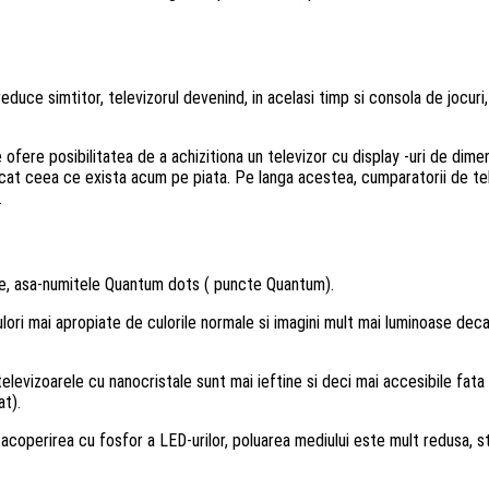
uce simtitor, televizorul devenind, in acelasi timp si consola de jocuri, 
e ofere posibilitatea de a achizitiona un televizor cu display -uri de dime
cat ceea ce exista acum pe piata. Pe langa acestea, cumparatorii de telev
.
ale, asa-numitele Quantum dots ( puncte Quantum).
lori mai apropiate de culorile normale si imagini mult mai luminoase decat
televizoarele cu nanocristale sunt mai ieftine si deci mai accesibile fata
at).
la acoperirea cu fosfor a LED-urilor, poluarea mediului este mult redusa, st