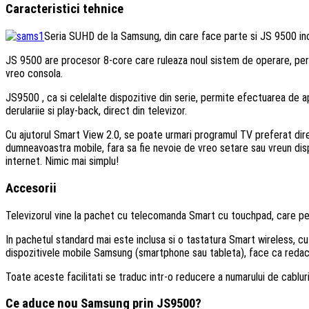
Caracteristici tehnice
Seria SUHD de la Samsung, din care face parte si JS 9500 inclu
JS 9500 are procesor 8-core care ruleaza noul sistem de operare, permi
vreo consola.
JS9500 , ca si celelalte dispozitive din serie, permite efectuarea de a
derulariie si play-back, direct din televizor.
Cu ajutorul Smart View 2.0, se poate urmari programul TV preferat dire
dumneavoastra mobile, fara sa fie nevoie de vreo setare sau vreun dispo
internet. Nimic mai simplu!
Accesorii
Televizorul vine la pachet cu telecomanda Smart cu touchpad, care per
In pachetul standard mai este inclusa si o tastatura Smart wireless, 
dispozitivele mobile Samsung (smartphone sau tableta), face ca redact
Toate aceste facilitati se traduc intr-o reducere a numarului de cabluri
Ce aduce nou Samsung prin JS9500?