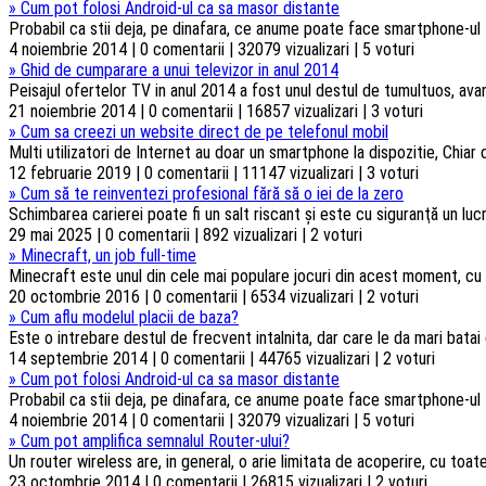
»
Cum pot folosi Android-ul ca sa masor distante
Probabil ca stii deja, pe dinafara, ce anume poate face smartphone-ul t
4 noiembrie 2014 | 0 comentarii | 32079 vizualizari | 5 voturi
»
Ghid de cumparare a unui televizor in anul 2014
Peisajul ofertelor TV in anul 2014 a fost unul destul de tumultuos, ava
21 noiembrie 2014 | 0 comentarii | 16857 vizualizari | 3 voturi
»
Cum sa creezi un website direct de pe telefonul mobil
Multi utilizatori de Internet au doar un smartphone la dispozitie, Chiar d
12 februarie 2019 | 0 comentarii | 11147 vizualizari | 3 voturi
»
Cum să te reinventezi profesional fără să o iei de la zero
Schimbarea carierei poate fi un salt riscant şi este cu siguranţă un luc
29 mai 2025 | 0 comentarii | 892 vizualizari | 2 voturi
»
Minecraft, un job full-time
Minecraft este unul din cele mai populare jocuri din acest moment, cu o 
20 octombrie 2016 | 0 comentarii | 6534 vizualizari | 2 voturi
»
Cum aflu modelul placii de baza?
Este o intrebare destul de frecvent intalnita, dar care le da mari batai
14 septembrie 2014 | 0 comentarii | 44765 vizualizari | 2 voturi
»
Cum pot folosi Android-ul ca sa masor distante
Probabil ca stii deja, pe dinafara, ce anume poate face smartphone-ul t
4 noiembrie 2014 | 0 comentarii | 32079 vizualizari | 5 voturi
»
Cum pot amplifica semnalul Router-ului?
Un router wireless are, in general, o arie limitata de acoperire, cu toa
23 octombrie 2014 | 0 comentarii | 26815 vizualizari | 2 voturi