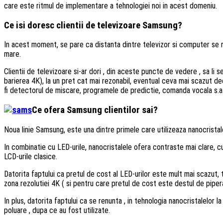
care este ritmul de implementare a tehnologiei noi in acest domeniu.
Ce isi doresc clientii de televizoare Samsung?
In acest moment, se pare ca distanta dintre televizor si computer se red
mare.
Clientii de televizoare si-ar dori , din aceste puncte de vedere , sa li s
barierea 4K), la un pret cat mai rezonabil, eventual ceva mai scazut de
fi detectorul de miscare, programele de predictie, comanda vocala s.a
Ce ofera Samsung clientilor sai?
Noua linie Samsung, este una dintre primele care utilizeaza nanocrist
In combinatie cu LED-urile, nanocristalele ofera contraste mai clare, cu
LCD-urile clasice.
Datorita faptului ca pretul de cost al LED-urilor este mult mai scazut, 
zona rezolutiei 4K ( si pentru care pretul de cost este destul de piper
In plus, datorita faptului ca se renunta , in tehnologia nanocristalelor 
poluare , dupa ce au fost utilizate.