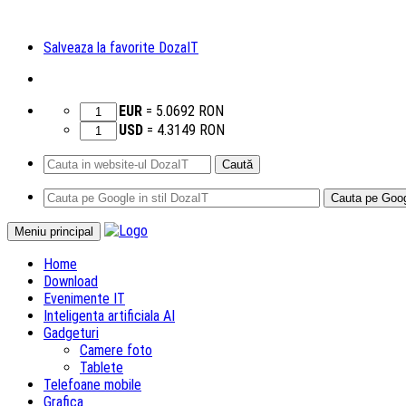
Salveaza la favorite DozaIT
EUR
=
5.0692
RON
USD
=
4.3149
RON
Caută
după:
Sari
Meniu principal
la
Home
conținut
Download
Evenimente IT
Inteligenta artificiala AI
Gadgeturi
Camere foto
Tablete
Telefoane mobile
Grafica