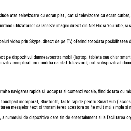
de atat televizoare cu ecran plat , cat si televizoare cu ecran curbat, l
tand utilizatorilor sa lanseze imagini direct din NetFlix si YouTube, si 
peluri video prin Skype, direct de pe TV, oferind totodata posibilitatea d
ct pe dispozitivul dumneavoastra mobil (laptop, tableta sau chiar smartp
zitiv complicat, cu conditia ca atat televizorul, cat si dispozitivul dum
mite navigarea rapida si accepta si comenzi vocale, fiind dotata cu mi
cu touchpad incorporat, Bluetooth, taste rapide pentru SmartHub ( acce
area mesajelor text si transmiterea acestora sa fie mult mai simpla si 
, a numarului de dispozitive care tin de entertainment si la facilitarea o