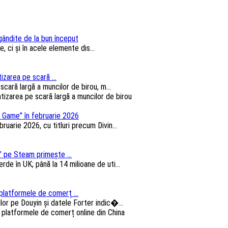
 gândite de la bun început
, ci și în acele elemente dis...
izarea pe scară ...
cară largă a muncilor de birou, m...
 Game” în februarie 2026
arie 2026, cu titluri precum Divin...
 pe Steam primește ...
e în UK; până la 14 milioane de uti...
platformele de comerț ...
lor pe Douyin și datele Forter indic�...