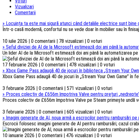
Voturi
Vizualizari
Comentarii
»
Locuința ta este mai sigură atunci când detaliile electrice sunt bine
Într-o casă modernă, confortul nu se vede doar în mobilier sau în finisaje
10 iulie 2026 | 0 comentarii | 78 vizualizari | 0 voturi
»
Șeful diviziei de AI de la Microsoft estimează doi ani până la automat
Un lider AI de la Microsoft estimează doi ani până la automatizarea pe s
17 februarie 2026 | 0 comentarii | 478 vizualizari | 0 voturi
»
Xbox Game Pass adaugă 40 de jocuri în biblioteca „Stream Your Own
Xbox Game Pass adaugă 40 de jocuri în „Stream Your Own Game” în febru
3 februarie 2026 | 0 comentarii | 571 vizualizari | 0 voturi
»
Proces colectiv de £656m împotriva Valve pentru prețuri „nedrepte”
Proces colectiv de £656m împotriva Valve pe Steam primește undă verd
3 februarie 2026 | 0 comentarii | 605 vizualizari | 0 voturi
»
Imagini generate de AI, noua armă a escrocilor pentru rambursări pe 
Escrocii folosesc imagini generate de AI pentru rambursări; cazul crabi
10 ianuarie 2026 | 0 comentarii | 476 vizualizari | 0 voturi