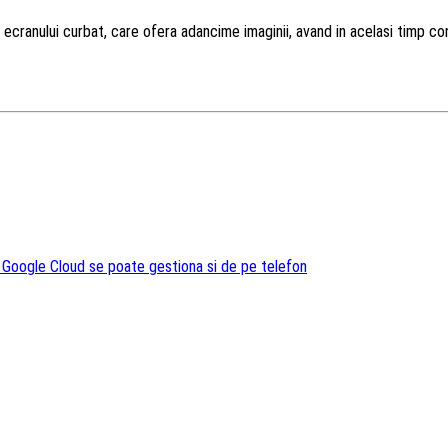
ul ecranului curbat, care ofera adancime imaginii, avand in acelasi timp co
 Google Cloud se poate gestiona si de pe telefon