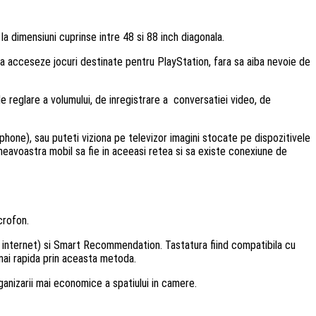
a dimensiuni cuprinse intre 48 si 88 inch diagonala.
sa acceseze jocuri destinate pentru PlayStation, fara sa aiba nevoie de
e reglare a volumului, de inregistrare a conversatiei video, de
hone), sau puteti viziona pe televizor imagini stocate pe dispozitivele
neavoastra mobil sa fie in aceeasi retea si sa existe conexiune de
crofon.
s internet) si Smart Recommendation. Tastatura fiind compatibila cu
mai rapida prin aceasta metoda.
rganizarii mai economice a spatiului in camere.