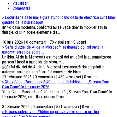
Vizualizari
Comentarii
»
Locuința ta este mai sigură atunci când detaliile electrice sunt bine
gândite de la bun început
Într-o casă modernă, confortul nu se vede doar în mobilier sau în
finisaje, ci și în acele elemente dis...
10 iulie 2026 | 0 comentarii | 78 vizualizari | 0 voturi
»
Șeful diviziei de AI de la Microsoft estimează doi ani până la
automatizarea pe scară ...
Un lider AI de la Microsoft estimează doi ani până la automatizarea
pe scară largă a muncilor de birou, m...
17 februarie 2026 | 0 comentarii | 480 vizualizari | 0 voturi
»
Xbox Game Pass adaugă 40 de jocuri în biblioteca „Stream Your
Own Game” în februarie 2026
Xbox Game Pass adaugă 40 de jocuri în „Stream Your Own Game” în
februarie 2026, cu titluri precum Divin...
3 februarie 2026 | 0 comentarii | 571 vizualizari | 0 voturi
»
Proces colectiv de £656m împotriva Valve pentru prețuri
„nedrepte” pe Steam primește ...