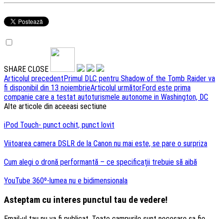
SHARE
CLOSE
Navigare
Articolul precedent
Primul DLC pentru Shadow of the Tomb Raider va
fi disponibil din 13 noiembrie
Articolul următor
Ford este prima
articole
companie care a testat autoturismele autonome in Washington, DC
Alte articole din aceeasi sectiune
iPod Touch- punct ochit, punct lovit
Viitoarea camera DSLR de la Canon nu mai este, se pare o surpriza
Cum alegi o dronă performantă – ce specificații trebuie să aibă
YouTube 360º-lumea nu e bidimensionala
Asteptam cu interes punctul tau de vedere!
Email-ul tau nu va fi publicat. Toate campurile sunt necesare sa fie