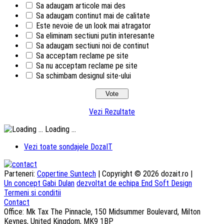
Sa adaugam articole mai des
Sa adaugam continut mai de calitate
Este nevoie de un look mai atragator
Sa eliminam sectiuni putin interesante
Sa adaugam sectiuni noi de continut
Sa acceptam reclame pe site
Sa nu acceptam reclame pe site
Sa schimbam designul site-ului
Vezi Rezultate
Loading ...
Vezi toate sondajele DozaIT
Parteneri:
Copertine Suntech
| Copyright © 2026 dozait.ro |
Un concept Gabi Dulan
dezvoltat de echipa End Soft Design
Termeni si conditii
Contact
Office: Mk Tax The Pinnacle, 150 Midsummer Boulevard, Milton
Keynes, United Kingdom, MK9 1BP