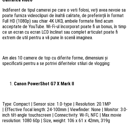
Indiferent de tipul camerei pe care o veti folosi, veți avea nevoie sa
poate furniza videoclipuri de înaltă calitate, de preferință în format
Full HD (1080p) sau chiar 4K UKD, ambele formate fiind acum
acceptate de YouTube. Wi-Fi-ul încorporat poate fi un bonus, în timp
ce un ecran cu ecran LCD înclinat sau complet articulat poate fi
extrem de util pentru a vă pune în scenă imaginea.
Am ales 10 camere de top cu diferite forme, dimensiuni și
specificatii pentru a se potrivi diferitelor stiluri de vlogging:
Canon PowerShot G7 X Mark II
Type: Compact | Sensor size: 1.0-type | Resolution: 20.1MP
| Effective focal length: 24-100mm | Viewfinder: None | Monitor: 3.0-
inch tilt-angle touchscreen | Connectivity: Wi-Fi, NFC | Max movie
resolution: 1080 60p | Size, weight: 106 x 61 x 42mm, 319g