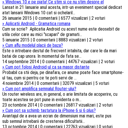
»
Windows 10 e pe piata! Ce stim si ce nu stim despre el
Lansat in 21 Ianuarie anul acesta, intr-un eveniment special dedicat
atat lansarii Windows 10 cat si ochelaril...
26 ianuarie 2015 | 0 comentarii | 6577 vizualizari | 2 voturi
»
Aplicatii Android - Gramatica romana
Cum se scrie? Aplicatia Android cu acest nume este deosebit de
utila celor care au mici "scapari" de gramati...
5 ianuarie 2015 | 0 comentarii | 8883 vizualizari | 2 voturi
»
Cum aflu modelul placii de baza?
Este o intrebare destul de frecvent intalnita, dar care le da mari
batai de cap unora. In momentul de fata se...
14 septembrie 2014 | 0 comentarii | 44767 vizualizari | 2 voturi
»
Cum pot folosi Android-ul ca sa masor distante
Probabil ca stii deja, pe dinafara, ce anume poate face smartphone-
ul tau, cum si pentru ce te poti servi de ...
4 noiembrie 2014 | 0 comentarii | 32079 vizualizari | 5 voturi
»
Cum pot amplifica semnalul Router-ului?
Un router wireless are, in general, o arie limitata de acoperire, cu
toate acestea se pot pune in evidenta o m...
23 octombrie 2014 | 0 comentarii | 26817 vizualizari | 2 voturi
»
Cum pot sa schimb tastatura la iPhone 6 si 6 plus?
Avantajul de a avea un ecran de dimensiuni mai mari, este pus
sub semnul intrebarii de cresterea dificultatii...
13 octombrie 2014 | 0 comentarii | 22763 vizualizari | 0 voturi