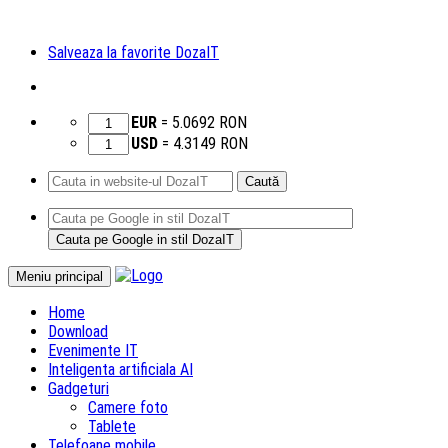
Salveaza la favorite DozaIT
EUR
=
5.0692
RON
USD
=
4.3149
RON
Caută
după:
Sari
Meniu principal
la
Home
conținut
Download
Evenimente IT
Inteligenta artificiala AI
Gadgeturi
Camere foto
Tablete
Telefoane mobile