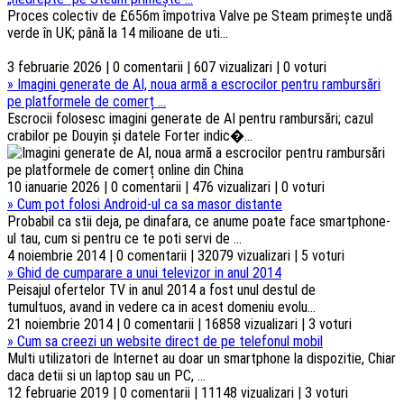
Proces colectiv de £656m împotriva Valve pe Steam primește undă
verde în UK; până la 14 milioane de uti...
3 februarie 2026 | 0 comentarii | 607 vizualizari | 0 voturi
»
Imagini generate de AI, noua armă a escrocilor pentru rambursări
pe platformele de comerț ...
Escrocii folosesc imagini generate de AI pentru rambursări; cazul
crabilor pe Douyin și datele Forter indic�...
10 ianuarie 2026 | 0 comentarii | 476 vizualizari | 0 voturi
»
Cum pot folosi Android-ul ca sa masor distante
Probabil ca stii deja, pe dinafara, ce anume poate face smartphone-
ul tau, cum si pentru ce te poti servi de ...
4 noiembrie 2014 | 0 comentarii | 32079 vizualizari | 5 voturi
»
Ghid de cumparare a unui televizor in anul 2014
Peisajul ofertelor TV in anul 2014 a fost unul destul de
tumultuos, avand in vedere ca in acest domeniu evolu...
21 noiembrie 2014 | 0 comentarii | 16858 vizualizari | 3 voturi
»
Cum sa creezi un website direct de pe telefonul mobil
Multi utilizatori de Internet au doar un smartphone la dispozitie, Chiar
daca detii si un laptop sau un PC, ...
12 februarie 2019 | 0 comentarii | 11148 vizualizari | 3 voturi