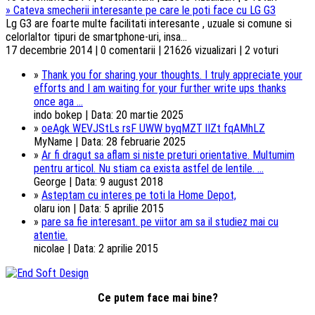
»
Cateva smecherii interesante pe care le poti face cu LG G3
Lg G3 are foarte multe facilitati interesante , uzuale si comune si
celorlaltor tipuri de smartphone-uri, insa...
17 decembrie 2014 | 0 comentarii | 21626 vizualizari | 2 voturi
»
Thank you for sharing your thoughts. I truly appreciate your
efforts and I am waiting for your further write ups thanks
once aga ...
indo bokep | Data: 20 martie 2025
»
oeAgk WEVJStLs rsF UWW byqMZT lIZt fqAMhLZ
MyName | Data: 28 februarie 2025
»
Ar fi dragut sa aflam si niste preturi orientative. Multumim
pentru articol. Nu stiam ca exista astfel de lentile. ...
George | Data: 9 august 2018
»
Asteptam cu interes pe toti la Home Depot,
olaru ion | Data: 5 aprilie 2015
»
pare sa fie interesant. pe viitor am sa il studiez mai cu
atentie.
nicolae | Data: 2 aprilie 2015
Ce putem face mai bine?