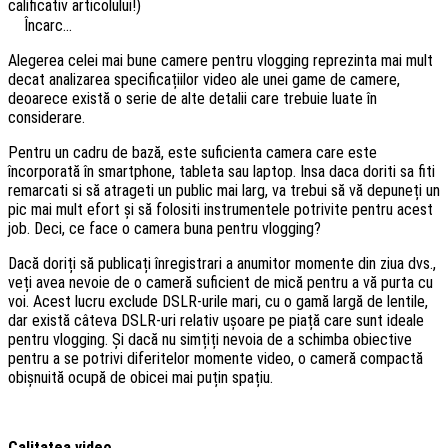
calificativ articolului!)
Încarc...
Alegerea celei mai bune camere pentru vlogging reprezinta mai mult
decat analizarea specificațiilor video ale unei game de camere,
deoarece există o serie de alte detalii care trebuie luate în
considerare.
Pentru un cadru de bază, este suficienta camera care este
încorporată în smartphone, tableta sau laptop. Insa daca doriti sa fiti
remarcati si să atrageti un public mai larg, va trebui să vă depuneți un
pic mai mult efort și să folositi instrumentele potrivite pentru acest
job. Deci, ce face o camera buna pentru vlogging?
Dacă doriți să publicați înregistrari a anumitor momente din ziua dvs.,
veți avea nevoie de o cameră suficient de mică pentru a vă purta cu
voi. Acest lucru exclude DSLR-urile mari, cu o gamă largă de lentile,
dar există câteva DSLR-uri relativ ușoare pe piață care sunt ideale
pentru vlogging. Și dacă nu simțiți nevoia de a schimba obiective
pentru a se potrivi diferitelor momente video, o cameră compactă
obișnuită ocupă de obicei mai puțin spațiu.
Calitatea video