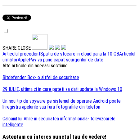
SHARE
CLOSE
Navigare
Articolul precedent
Spatiu de stocare in cloud pana la 10 GB
Articolul
următor
ApplePay va pune capat scurgerilor de date
articole
Alte articole din aceeasi sectiune
Bitdefender Box- o altfel de securitate
29 IULIE, ultima zi in care puteti sa dati update la Windows 10
Un nou tip de spyware pe sistemul de operare Android poate
înregistra apelurile sau fura fotografiile din telefon
Calcaiul lui Ahile in securiatea informationala- televizoarele
inteligente
Asteptam cu interes punctul tau de vedere!