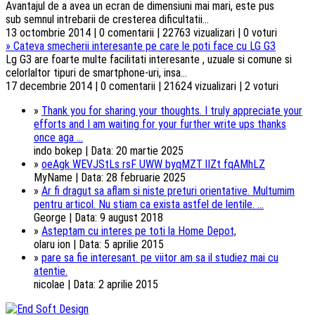
Avantajul de a avea un ecran de dimensiuni mai mari, este pus
sub semnul intrebarii de cresterea dificultatii...
13 octombrie 2014 | 0 comentarii | 22763 vizualizari | 0 voturi
»
Cateva smecherii interesante pe care le poti face cu LG G3
Lg G3 are foarte multe facilitati interesante , uzuale si comune si
celorlaltor tipuri de smartphone-uri, insa...
17 decembrie 2014 | 0 comentarii | 21624 vizualizari | 2 voturi
»
Thank you for sharing your thoughts. I truly appreciate your
efforts and I am waiting for your further write ups thanks
once aga ...
indo bokep | Data: 20 martie 2025
»
oeAgk WEVJStLs rsF UWW byqMZT lIZt fqAMhLZ
MyName | Data: 28 februarie 2025
»
Ar fi dragut sa aflam si niste preturi orientative. Multumim
pentru articol. Nu stiam ca exista astfel de lentile. ...
George | Data: 9 august 2018
»
Asteptam cu interes pe toti la Home Depot,
olaru ion | Data: 5 aprilie 2015
»
pare sa fie interesant. pe viitor am sa il studiez mai cu
atentie.
nicolae | Data: 2 aprilie 2015