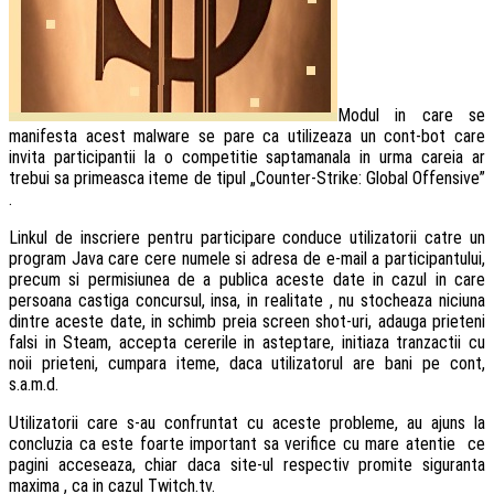
Modul in care se
manifesta acest malware se pare ca utilizeaza un cont-bot care
invita participantii la o competitie saptamanala in urma careia ar
trebui sa primeasca iteme de tipul „Counter-Strike: Global Offensive”
.
Linkul de inscriere pentru participare conduce utilizatorii catre un
program Java care cere numele si adresa de e-mail a participantului,
precum si permisiunea de a publica aceste date in cazul in care
persoana castiga concursul, insa, in realitate , nu stocheaza niciuna
dintre aceste date, in schimb preia screen shot-uri, adauga prieteni
falsi in Steam, accepta cererile in asteptare, initiaza tranzactii cu
noii prieteni, cumpara iteme, daca utilizatorul are bani pe cont,
s.a.m.d.
Utilizatorii care s-au confruntat cu aceste probleme, au ajuns la
concluzia ca este foarte important sa verifice cu mare atentie ce
pagini acceseaza, chiar daca site-ul respectiv promite siguranta
maxima , ca in cazul Twitch.tv.