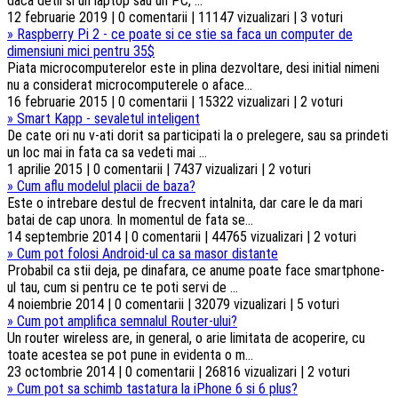
daca detii si un laptop sau un PC, ...
12 februarie 2019 | 0 comentarii | 11147 vizualizari | 3 voturi
»
Raspberry Pi 2 - ce poate si ce stie sa faca un computer de
dimensiuni mici pentru 35$
Piata microcomputerelor este in plina dezvoltare, desi initial nimeni
nu a considerat microcomputerele o aface...
16 februarie 2015 | 0 comentarii | 15322 vizualizari | 2 voturi
»
Smart Kapp - sevaletul inteligent
De cate ori nu v-ati dorit sa participati la o prelegere, sau sa prindeti
un loc mai in fata ca sa vedeti mai ...
1 aprilie 2015 | 0 comentarii | 7437 vizualizari | 2 voturi
»
Cum aflu modelul placii de baza?
Este o intrebare destul de frecvent intalnita, dar care le da mari
batai de cap unora. In momentul de fata se...
14 septembrie 2014 | 0 comentarii | 44765 vizualizari | 2 voturi
»
Cum pot folosi Android-ul ca sa masor distante
Probabil ca stii deja, pe dinafara, ce anume poate face smartphone-
ul tau, cum si pentru ce te poti servi de ...
4 noiembrie 2014 | 0 comentarii | 32079 vizualizari | 5 voturi
»
Cum pot amplifica semnalul Router-ului?
Un router wireless are, in general, o arie limitata de acoperire, cu
toate acestea se pot pune in evidenta o m...
23 octombrie 2014 | 0 comentarii | 26816 vizualizari | 2 voturi
»
Cum pot sa schimb tastatura la iPhone 6 si 6 plus?