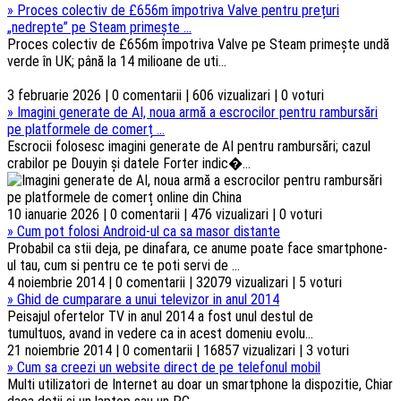
»
Proces colectiv de £656m împotriva Valve pentru prețuri
„nedrepte” pe Steam primește ...
Proces colectiv de £656m împotriva Valve pe Steam primește undă
verde în UK; până la 14 milioane de uti...
3 februarie 2026 | 0 comentarii | 606 vizualizari | 0 voturi
»
Imagini generate de AI, noua armă a escrocilor pentru rambursări
pe platformele de comerț ...
Escrocii folosesc imagini generate de AI pentru rambursări; cazul
crabilor pe Douyin și datele Forter indic�...
10 ianuarie 2026 | 0 comentarii | 476 vizualizari | 0 voturi
»
Cum pot folosi Android-ul ca sa masor distante
Probabil ca stii deja, pe dinafara, ce anume poate face smartphone-
ul tau, cum si pentru ce te poti servi de ...
4 noiembrie 2014 | 0 comentarii | 32079 vizualizari | 5 voturi
»
Ghid de cumparare a unui televizor in anul 2014
Peisajul ofertelor TV in anul 2014 a fost unul destul de
tumultuos, avand in vedere ca in acest domeniu evolu...
21 noiembrie 2014 | 0 comentarii | 16857 vizualizari | 3 voturi
»
Cum sa creezi un website direct de pe telefonul mobil
Multi utilizatori de Internet au doar un smartphone la dispozitie, Chiar