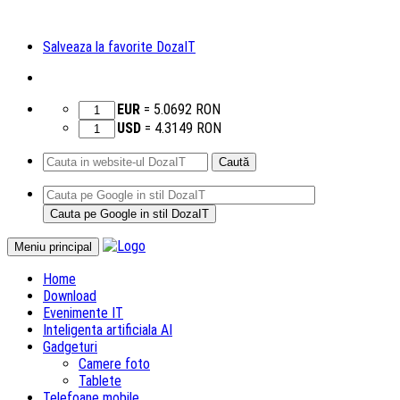
Salveaza la favorite DozaIT
EUR
=
5.0692
RON
USD
=
4.3149
RON
Caută
după:
Sari
Meniu principal
la
Home
conținut
Download
Evenimente IT
Inteligenta artificiala AI
Gadgeturi
Camere foto
Tablete
Telefoane mobile